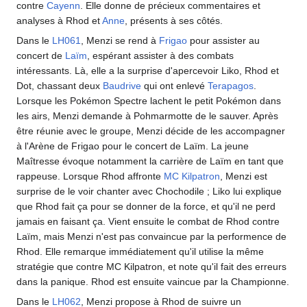
contre
Cayenn
. Elle donne de précieux commentaires et
analyses à Rhod et
Anne
, présents à ses côtés.
Dans le
LH061
, Menzi se rend à
Frigao
pour assister au
concert de
Laïm
, espérant assister à des combats
intéressants. Là, elle a la surprise d'apercevoir Liko, Rhod et
Dot, chassant deux
Baudrive
qui ont enlevé
Terapagos
.
Lorsque les Pokémon Spectre lachent le petit Pokémon dans
les airs, Menzi demande à Pohmarmotte de le sauver. Après
être réunie avec le groupe, Menzi décide de les accompagner
à l'Arène de Frigao pour le concert de Laïm. La jeune
Maîtresse évoque notamment la carrière de Laïm en tant que
rappeuse. Lorsque Rhod affronte
MC Kilpatron
, Menzi est
surprise de le voir chanter avec Chochodile
; Liko lui explique
que Rhod fait ça pour se donner de la force, et qu'il ne perd
jamais en faisant ça. Vient ensuite le combat de Rhod contre
Laïm, mais Menzi n'est pas convaincue par la performence de
Rhod. Elle remarque immédiatement qu'il utilise la même
stratégie que contre MC Kilpatron, et note qu'il fait des erreurs
dans la panique. Rhod est ensuite vaincue par la Championne.
Dans le
LH062
, Menzi propose à Rhod de suivre un