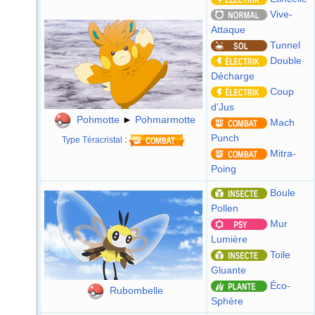
Vive-
Attaque
Tunnel
Double
Décharge
Coup
d'Jus
Pohmotte
►
Pohmarmotte
Mach
Punch
Type
Téracristal
:
Mitra-
Poing
Boule
Pollen
Mur
Lumière
Toile
Gluante
Éco-
Rubombelle
Sphère