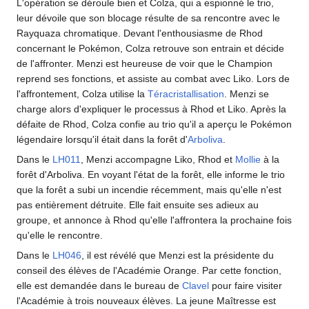
L'opération se déroule bien et Colza, qui a espionné le trio,
leur dévoile que son blocage résulte de sa rencontre avec le
Rayquaza chromatique. Devant l'enthousiasme de Rhod
concernant le Pokémon, Colza retrouve son entrain et décide
de l'affronter. Menzi est heureuse de voir que le Champion
reprend ses fonctions, et assiste au combat avec Liko. Lors de
l'affrontement, Colza utilise la
Téracristallisation
. Menzi se
charge alors d'expliquer le processus à Rhod et Liko. Après la
défaite de Rhod, Colza confie au trio qu'il a aperçu le Pokémon
légendaire lorsqu'il était dans la forêt d'
Arboliva
.
Dans le
LH011
, Menzi accompagne Liko, Rhod et
Mollie
à la
forêt d'Arboliva. En voyant l'état de la forêt, elle informe le trio
que la forêt a subi un incendie récemment, mais qu'elle n'est
pas entièrement détruite. Elle fait ensuite ses adieux au
groupe, et annonce à Rhod qu'elle l'affrontera la prochaine fois
qu'elle le rencontre.
Dans le
LH046
, il est révélé que Menzi est la présidente du
conseil des élèves de l'Académie Orange. Par cette fonction,
elle est demandée dans le bureau de
Clavel
pour faire visiter
l'Académie à trois nouveaux élèves. La jeune Maîtresse est