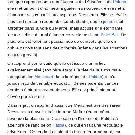
tant que représentante des étudiants de l'Académie de
Paldea
,
elle met un point d'honneur à guider les nouveaux élèves et à
dispenser ses conseils aux aspirants Dresseurs. Elle se révèle
plus tard être une redoutable combattante, que le
joueur
doit
affronter dans la Voie du Maître, mais accuse une étonnante
lacune
: elle a du mal à lancer correctement une
Poké Ball
. De
plus, elle est tellement passionnée de combats qu'elle en
oublie parfois tout sens des priorités (même dans les situations
les plus graves).
On apprend par la suite qu'elle est issue d'un milieu
extrêmement aisé (son père étant à la tête de la succursale
fabriquant les
Motismart
dans la région de
Paldea
) et n'a
jamais reçu de véritable éducation de ses parents, car ces
derniers étaient souvent absents. Elle est principalement
élevée par sa sœur.
Dans le jeu, on apprend aussi que Menzi est une des rares
Dresseuses à avoir atteint le rang Maître (étant même
devenue la plus jeune Dresseuse de l'histoire de Paldea à
atteindre ce rang selon
Hassa
), ce qui en fait une redoutable
adversaire. Cependant ce statut la frustre énormément, car