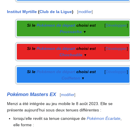
Institut Myrtille
(
Club de la Ligue
)
[
modifier
]
Si le
Pokémon de départ
choisi est
Développer
Poussacha
▼
Si le
Pokémon de départ
choisi est
Développer
Chochodile
▼
Si le
Pokémon de départ
choisi est
Développer
Coiffeton
▼
Pokémon Masters EX
[
modifier
]
Menzi a été intégrée au jeu mobile le 8 août 2023. Elle se
présente aujourd'hui sous deux tenues différentes
:
lorsqu'elle revêt sa tenue canonique de
Pokémon Écarlate
,
elle forme
: