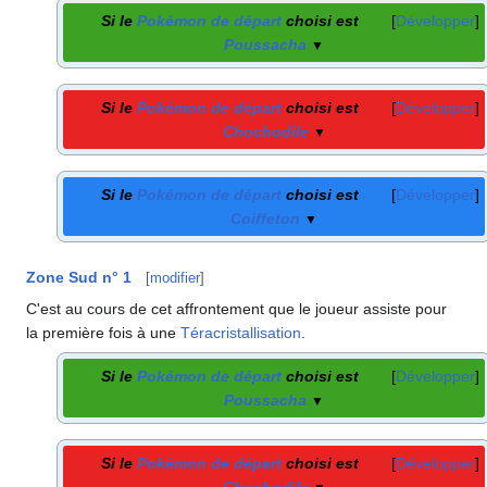
Si le
Pokémon de départ
choisi est
Développer
Poussacha
▼
Si le
Pokémon de départ
choisi est
Développer
Chochodile
▼
Si le
Pokémon de départ
choisi est
Développer
Coiffeton
▼
Zone Sud n° 1
[
modifier
]
C'est au cours de cet affrontement que le joueur assiste pour
la première fois à une
Téracristallisation
.
Si le
Pokémon de départ
choisi est
Développer
Poussacha
▼
Si le
Pokémon de départ
choisi est
Développer
Chochodile