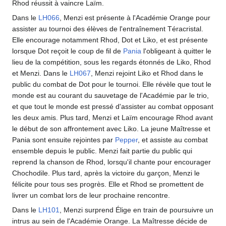
Rhod réussit à vaincre Laïm.
Dans le
LH066
, Menzi est présente à l'Académie Orange pour
assister au tournoi des élèves de l'entraînement Téracristal.
Elle encourage notamment Rhod, Dot et Liko, et est présente
lorsque Dot reçoit le coup de fil de
Pania
l'obligeant à quitter le
lieu de la compétition, sous les regards étonnés de Liko, Rhod
et Menzi. Dans le
LH067
, Menzi rejoint Liko et Rhod dans le
public du combat de Dot pour le tournoi. Elle révèle que tout le
monde est au courant du sauvetage de l'Académie par le trio,
et que tout le monde est pressé d'assister au combat opposant
les deux amis. Plus tard, Menzi et Laïm encourage Rhod avant
le début de son affrontement avec Liko. La jeune Maîtresse et
Pania sont ensuite rejointes par
Pepper
, et assiste au combat
ensemble depuis le public. Menzi fait partie du public qui
reprend la chanson de Rhod, lorsqu'il chante pour encourager
Chochodile. Plus tard, après la victoire du garçon, Menzi le
félicite pour tous ses progrès. Elle et Rhod se promettent de
livrer un combat lors de leur prochaine rencontre.
Dans le
LH101
, Menzi surprend Élige en train de poursuivre un
intrus au sein de l'Académie Orange. La Maîtresse décide de