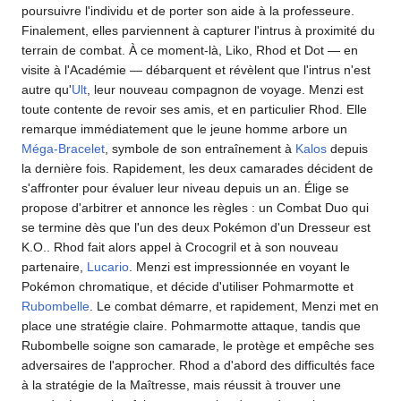
poursuivre l'individu et de porter son aide à la professeure.
Finalement, elles parviennent à capturer l'intrus à proximité du
terrain de combat. À ce moment-là, Liko, Rhod et Dot — en
visite à l'Académie — débarquent et révèlent que l'intrus n'est
autre qu'
Ult
, leur nouveau compagnon de voyage. Menzi est
toute contente de revoir ses amis, et en particulier Rhod. Elle
remarque immédiatement que le jeune homme arbore un
Méga-Bracelet
, symbole de son entraînement à
Kalos
depuis
la dernière fois. Rapidement, les deux camarades décident de
s'affronter pour évaluer leur niveau depuis un an. Élige se
propose d'arbitrer et annonce les règles
: un Combat Duo qui
se termine dès que l'un des deux Pokémon d'un Dresseur est
K.O.. Rhod fait alors appel à Crocogril et à son nouveau
partenaire,
Lucario
. Menzi est impressionnée en voyant le
Pokémon chromatique, et décide d'utiliser Pohmarmotte et
Rubombelle
. Le combat démarre, et rapidement, Menzi met en
place une stratégie claire. Pohmarmotte attaque, tandis que
Rubombelle soigne son camarade, le protège et empêche ses
adversaires de l'approcher. Rhod a d'abord des difficultés face
à la stratégie de la Maîtresse, mais réussit à trouver une