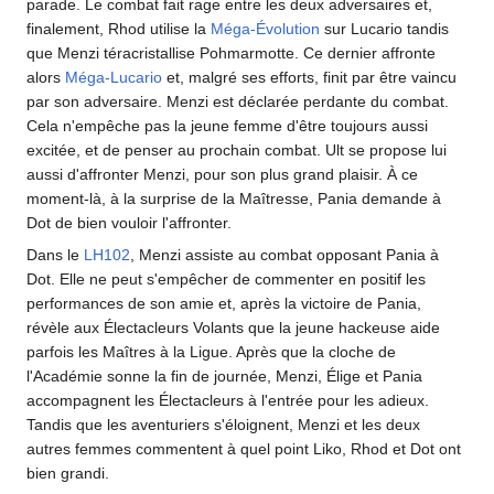
parade. Le combat fait rage entre les deux adversaires et,
finalement, Rhod utilise la
Méga-Évolution
sur Lucario tandis
que Menzi téracristallise Pohmarmotte. Ce dernier affronte
alors
Méga-Lucario
et, malgré ses efforts, finit par être vaincu
par son adversaire. Menzi est déclarée perdante du combat.
Cela n'empêche pas la jeune femme d'être toujours aussi
excitée, et de penser au prochain combat. Ult se propose lui
aussi d'affronter Menzi, pour son plus grand plaisir. À ce
moment-là, à la surprise de la Maîtresse, Pania demande à
Dot de bien vouloir l'affronter.
Dans le
LH102
, Menzi assiste au combat opposant Pania à
Dot. Elle ne peut s'empêcher de commenter en positif les
performances de son amie et, après la victoire de Pania,
révèle aux Électacleurs Volants que la jeune hackeuse aide
parfois les Maîtres à la Ligue. Après que la cloche de
l'Académie sonne la fin de journée, Menzi, Élige et Pania
accompagnent les Électacleurs à l'entrée pour les adieux.
Tandis que les aventuriers s'éloignent, Menzi et les deux
autres femmes commentent à quel point Liko, Rhod et Dot ont
bien grandi.