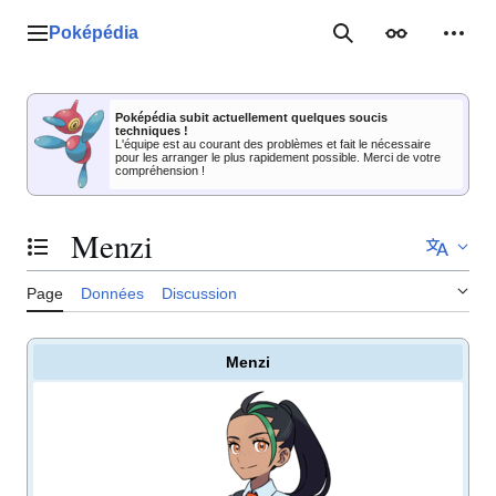
Aller
au
Poképédia
Menu principal
Rechercher
Apparence
Outil
contenu
Poképédia subit actuellement quelques soucis
techniques !
L'équipe est au courant des problèmes et fait le nécessaire
pour les arranger le plus rapidement possible. Merci de votre
compréhension !
Menzi
Basculer la table des matières
Page
Données
Discussion
Menzi