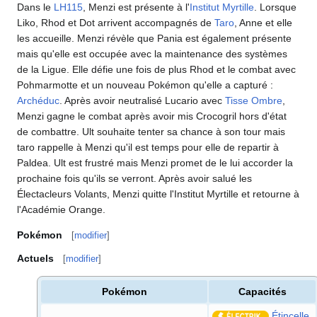
Dans le
LH115
, Menzi est présente à l'
Institut Myrtille
. Lorsque
Liko, Rhod et Dot arrivent accompagnés de
Taro
, Anne et elle
les accueille. Menzi révèle que Pania est également présente
mais qu'elle est occupée avec la maintenance des systèmes
de la Ligue. Elle défie une fois de plus Rhod et le combat avec
Pohmarmotte et un nouveau Pokémon qu'elle a capturé
:
Archéduc
. Après avoir neutralisé Lucario avec
Tisse Ombre
,
Menzi gagne le combat après avoir mis Crocogril hors d'état
de combattre. Ult souhaite tenter sa chance à son tour mais
taro rappelle à Menzi qu'il est temps pour elle de repartir à
Paldea. Ult est frustré mais Menzi promet de le lui accorder la
prochaine fois qu'ils se verront. Après avoir salué les
Électacleurs Volants, Menzi quitte l'Institut Myrtille et retourne à
l'Académie Orange.
Pokémon
[
modifier
]
Actuels
[
modifier
]
Pokémon
Capacités
Étincelle