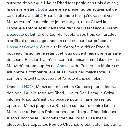
surprise de voir que Liko et Rhod font partie des trois élèves
;
la dernière étant
Dot
à qui elle se présente. Se souvenant de
ce qu'elle avait dit à Rhod la dernière fois qu'ils se sont vus,
Menzi est prête à défier le jeune garçon, mais Clavel la
rappelle à l'ordre et lui demande de faire visiter l'école. Menzi
s'exécute et fait faire le tour de l'école à ses trois camarades,
s'arrêtant au passage dans un couloir pour leur présenter
Hassa
et
Cayenn
. Alors qu'elle s'apprête à défier Rhod à
nouveau, la sonnerie retentit et tous doivent rejoindre leur salle
de cours. Plus tard, après le combat amical entre Liko et
Anne
,
Menzi débarque auprès du
Conseil 4
de Paldea. La Maîtresse
est prêtre à combattre, elle aussi, mais par malchance, la
sonnerie retentit à nouveau et l'arrête dans son élan.
Dans le
LH048
, Menzi est présente à Cuencia pour le festival
des arts. Là, elle retrouve Rhod, Liko et Dot. Lorsque Colza
informe Rhod qu'il est trop occupé pour lui faire passer son
épreuve, Menzi propose à Rhod de combattre contre lui. La
Maîtresse utilise son Pohmarmotte tandis que Rhod fait appel
à son Chochodile. Le combat débute, lorsqu'il se met à
pleuvoir. Les capacités Feu de Chochodile étant éteintes par la