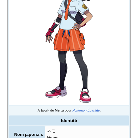
Artwork de Menzi pour
Pokémon Écarlate
.
Identité
ネモ
Nom japonais
Nemo