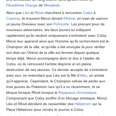
l'
Académie Orange
de
Mesaledo
.
Alors que
Liko
et
Rhod
cherchent à rencontrer
Colza
à
Cuencia
, ils trouvent Menzi devant l'
Arène
, en train de vaincre
un jeune Dresseur avec son
Pohmotte
. Les prenant pour de
nouveaux adversaires, les deux jeunes lui indiquent
rapidement qu'ils veulent uniquement s'entretenir avec Colza.
Menzi leur apprend ainsi que l'homme qu'ils recherchent est le
Champion de la ville, et qu'elle a été envoyée là pour vérifier
son état car l'Arène de la ville est fermée depuis quelque
temps déjà. Menzi accompagne donc le duo à l'atelier de
Colza, où ils retrouvent l'artiste déprimé et en pleine
destruction de ses œuvres. Ce dernier accepte de s'entretenir
avec eux, en entendant que Liko est la fille d'
Alex
, un artiste
qu'il apprécie. Cependant, le Champion refuse de parler aux
trois jeunes du Pokémon rare qu'il a vu récemment, et se
bloque lorsque Rhod évoque le
Rayquaza
chromatique
.
Comprenant que Colza souffre d'un blocage artistique, Menzi,
Liko et Rhod décident de rassembler des
Héliatronc
sur la
Place Héliatronc pour rendre le sourire à Colza.