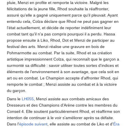
pluie, Menzi en profite et remporte la victoire. Malgré les
félicitations de la jeune fille, Rhod souhaite la réaffronter,
assuré qu'elle a gagné uniquement parce qu'il pleuvait. Ayant
entendu cela, Colza déclare que Rhod ne peut pas gagner en
l'état actuellement, et décide de reporter indéfiniment leur
combat tant qu'il n'a pas compris pourquoi il a perdu. Hassa
propose ensuite à Liko, Rhod, Dot et Menzi de participer au
festival des arts. Menzi réalise une gravure en bois de
Pohmarmotte au combat. Par la suite, Rhod et sa création
artistique impressionnent Colza, qui reconnaît que le garçon a
surmonté sa difficulté
: savoir utiliser toutes sortes d'indices et
éléments de l'environnement à son avantage, que cela soit en
art ou en combat. Le Champion accepte d'affronter Rhod, qui
remporte le combat
; Menzi assiste au combat et à la victoire
du garçon.
Dans le
LH055
, Menzi assiste aux combats amicaux des
Dresseurs et des Champions d'Arène contre les membres du
Conseil 4. Elle soutient particulièrement Rhod, et réaffirme son
intention de continuer à le voir s'améliorer après sa défaite.
Dans l'
épisode suivant
, elle assiste au combat de Liko et d'
Éra