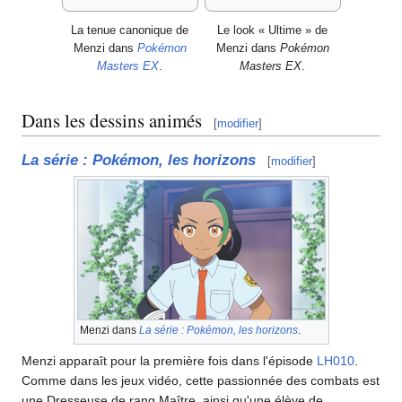
La tenue canonique de
Le look «
Ultime
» de
Menzi dans
Pokémon
Menzi dans
Pokémon
Masters EX
.
Masters EX
.
Dans les dessins animés
[
modifier
]
La série
: Pokémon, les horizons
[
modifier
]
Menzi dans
La série
: Pokémon, les horizons
.
Menzi apparaît pour la première fois dans l'épisode
LH010
.
Comme dans les jeux vidéo, cette passionnée des combats est
une Dresseuse de rang Maître, ainsi qu'une élève de