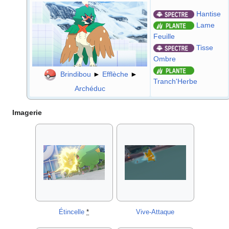
Hantise
Lame
Feuille
Tisse
Ombre
Brindibou
►
Efflèche
►
Tranch'Herbe
Archéduc
Imagerie
Étincelle
*
Vive-Attaque