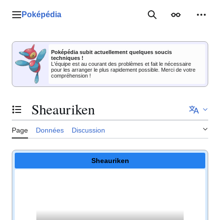
Aller
au
Poképédia
Menu principal
Rechercher
Apparence
Outil
contenu
Poképédia subit actuellement quelques soucis
techniques !
L'équipe est au courant des problèmes et fait le nécessaire
pour les arranger le plus rapidement possible. Merci de votre
compréhension !
Sheauriken
Basculer la table des matières
Page
Données
Discussion
Sheauriken