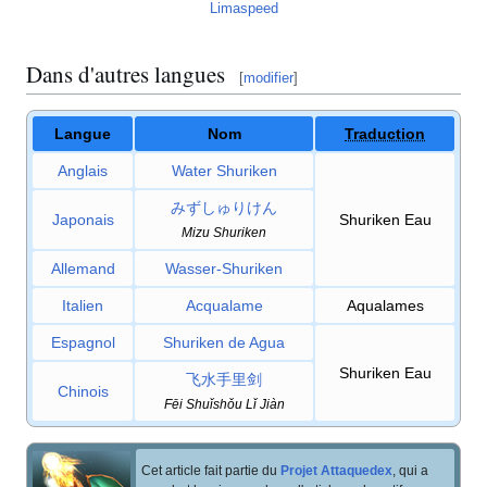
Limaspeed
Dans d'autres langues
[
modifier
]
Langue
Nom
Traduction
Anglais
Water Shuriken
みずしゅりけん
Japonais
Shuriken Eau
Mizu Shuriken
Allemand
Wasser-Shuriken
Italien
Acqualame
Aqualames
Espagnol
Shuriken de Agua
Shuriken Eau
飞水手里剑
Chinois
Fēi Shuǐshǒu Lǐ Jiàn
Cet article fait partie du
Projet Attaquedex
, qui a