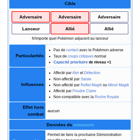
Cible
Adversaire
Adversaire
Adversaire
Lanceur
Allié
Allié
N'importe quel Pokémon adjacent au lanceur
Pas de
contact
avec le Pokémon adverse
Particularités
Taux de
coups critiques
normal
Capacité prioritaire
de niveau +1
Affecté par
Abri
et
Détection
Non-affecté par
Saisie
Influences
Non-affecté par
Reflet Magik
ou
Miroir Magik
Affecté par
Poudre Claire
Non-compatible avec la
Roche Royale
Effet hors
aucun
combat
Données de
concours
Permet de faire la prochaine Démonstration