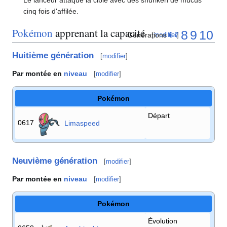
Le lanceur attaque la cible avec des shuriken de mucus
cinq fois d'affilée.
Pokémon
apprenant la capacité
8
9
10
Générations
6
7
[
modifier
]
Huitième génération
[
modifier
]
Par montée en
niveau
[
modifier
]
Pokémon
Départ
0617
Limaspeed
Neuvième génération
[
modifier
]
Par montée en
niveau
[
modifier
]
Pokémon
Évolution