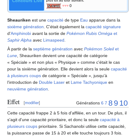
Concours Live
plus tôt au tour suivant.
♥♥♥
0
Sheauriken
est une
capacité
de type
Eau
apparue dans la
sixième génération
. C'était également la
capacité signature
d'
Amphinobi
avant la sortie de
Pokémon Rubis Oméga
et
Saphir Alpha
avec
Limaspeed
.
À partir de la
septième génération
avec
Pokémon Soleil
et
Lune
, Sheauriken devient une capacité de catégorie
«
Spéciale
» et non plus «
Physique
» comme c'était le cas
pour la sixième génération. Elle devient alors la seule
capacité
à plusieurs coups
de catégorie «
Spéciale
», jusqu'à
l'introduction de
Double Laser
et
Lame Tachyonique
en
neuvième génération
.
Effet
8
9
10
Générations
6
7
[
modifier
]
Cette capacité frappe 2 à 5 fois d'affilée, en un tour. De plus, il
s'agit d'une capacité prioritaire, et donc la seule
capacité à
plusieurs coups
prioritaire. Si Sachanobi utilise cette capacité,
la puissance passe de 15 à 20 et elle touche toujours 3 fois.