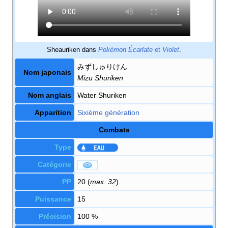
Sheauriken dans
Pokémon Écarlate
et
Violet
.
みずしゅりけん
Nom japonais
Mizu Shuriken
Nom anglais
Water Shuriken
Apparition
Sixième génération
Combats
Type
Catégorie
PP
20 (
max. 32
)
Puissance
15
Précision
100
%