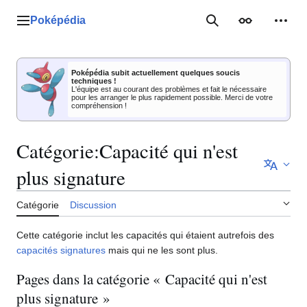
Aller
au
Poképédia
Menu principal
Rechercher
Apparence
Outil
contenu
Poképédia subit actuellement quelques soucis
techniques !
L'équipe est au courant des problèmes et fait le nécessaire
pour les arranger le plus rapidement possible. Merci de votre
compréhension !
Catégorie
:
Capacité qui n'est
plus signature
Catégorie
Discussion
Cette catégorie inclut les capacités qui étaient autrefois des
capacités signatures
mais qui ne les sont plus.
Pages dans la catégorie « Capacité qui n'est
plus signature »