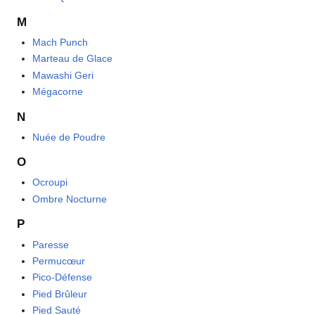
M
Mach Punch
Marteau de Glace
Mawashi Geri
Mégacorne
N
Nuée de Poudre
O
Ocroupi
Ombre Nocturne
P
Paresse
Permucœur
Pico-Défense
Pied Brûleur
Pied Sauté