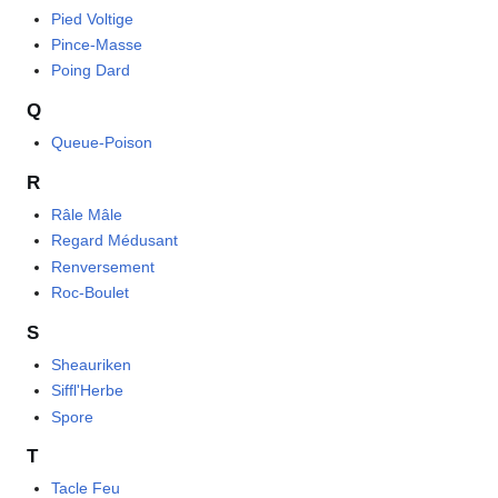
Pied Voltige
Pince-Masse
Poing Dard
Q
Queue-Poison
R
Râle Mâle
Regard Médusant
Renversement
Roc-Boulet
S
Sheauriken
Siffl'Herbe
Spore
T
Tacle Feu