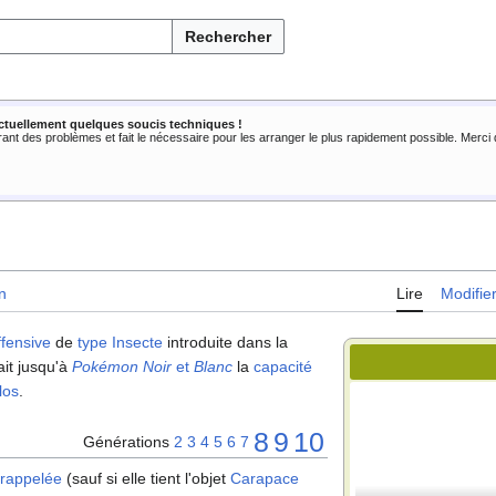
Rechercher
ctuellement quelques soucis techniques !
rant des problèmes et fait le nécessaire pour les arranger le plus rapidement possible. Merc
n
Lire
Modifie
ffensive
de
type
Insecte
introduite dans la
tait jusqu'à
Pokémon Noir
et
Blanc
la
capacité
los
.
8
9
10
Générations
2
3
4
5
6
7
rappelée
(sauf si elle tient l'objet
Carapace