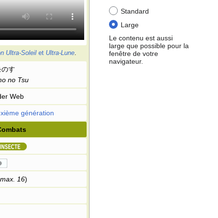
Standard
Large
Le contenu est aussi
large que possible pour la
fenêtre de votre
 Ultra-Soleil
et
Ultra-Lune
.
navigateur.
モのす
o no Tsu
der Web
xième génération
Combats
max. 16
)