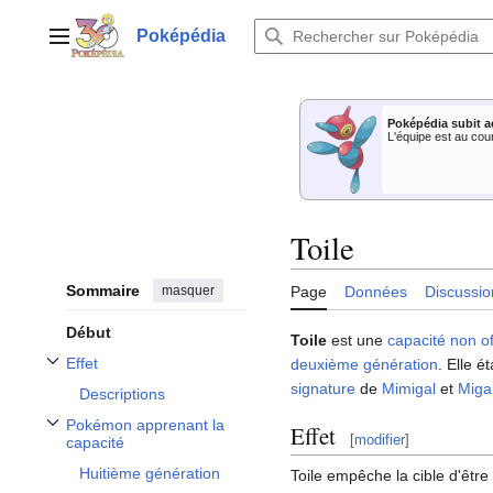
Aller
au
Poképédia
Menu principal
contenu
Poképédia subit a
L'équipe est au cou
Toile
Sommaire
masquer
Page
Données
Discussio
Début
Toile
est une
capacité
non o
Effet
deuxième génération
. Elle é
Afficher / masquer la sous-section Effet
signature
de
Mimigal
et
Miga
Descriptions
Pokémon apprenant la
Effet
Afficher / masquer la sous-section Pokémon apprenant la capacité
[
modifier
]
capacité
Huitième génération
Toile empêche la cible d'être