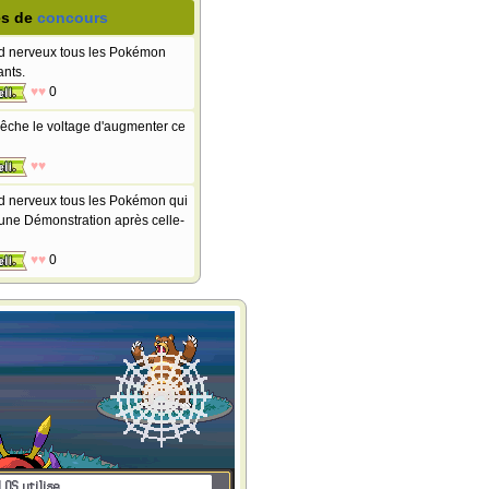
s de
concours
 nerveux tous les Pokémon
ants.
♥♥
0
che le voltage d'augmenter ce
♥♥
 nerveux tous les Pokémon qui
 une Démonstration après celle-
♥♥
0