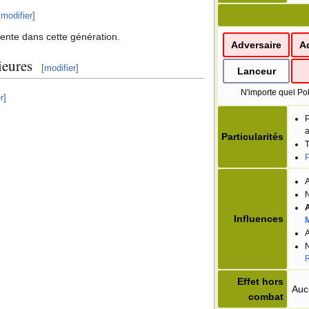
[
modifier
]
sente dans cette génération.
Adversaire
A
ieures
[
modifier
]
Lanceur
N'importe quel Po
r
]
a
Particularités
P
A
N
A
Influences
M
A
N
Effet hors
Auc
combat