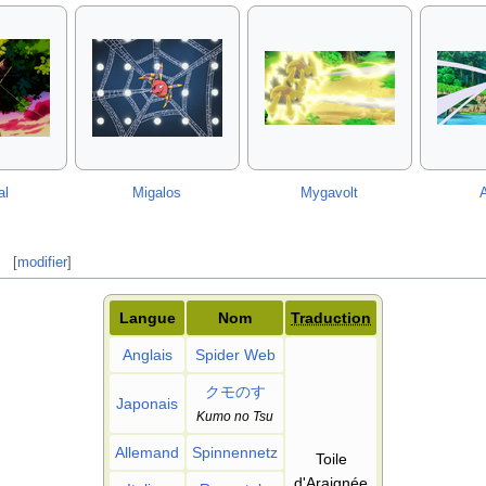
al
Migalos
Mygavolt
[
modifier
]
Langue
Nom
Traduction
Anglais
Spider Web
クモのす
Japonais
Kumo no Tsu
Allemand
Spinnennetz
Toile
d'Araignée