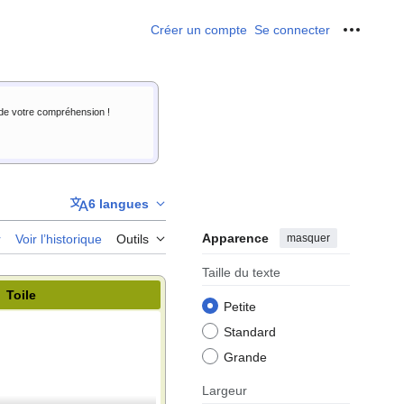
Créer un compte
Se connecter
Outils p
i de votre compréhension !
6 langues
Apparence
masquer
r
Voir l’historique
Outils
Taille du texte
Toile
Petite
Standard
Grande
Largeur