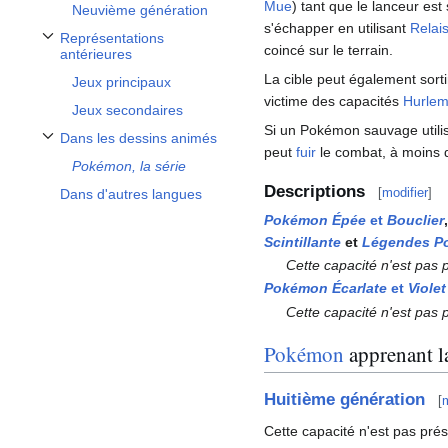
Mue
) tant que le lanceur est 
Neuvième génération
s'échapper en utilisant
Relai
Représentations
Afficher / masquer la sous-section Représentations antérieures
coincé sur le terrain.
antérieures
La cible peut également sortir 
Jeux principaux
victime des capacités
Hurlem
Jeux secondaires
Si un Pokémon sauvage utilis
Dans les dessins animés
Afficher / masquer la sous-section Dans les dessins animés
peut
fuir
le combat, à moins 
Pokémon, la série
Descriptions
[
modifier
]
Dans d'autres langues
Pokémon Épée
et
Bouclier
Scintillante
et
Légendes P
Cette capacité n'est pas 
Pokémon Écarlate
et
Violet
Cette capacité n'est pas 
Pokémon
apprenant la
Huitième génération
[
m
Cette capacité n'est pas pré