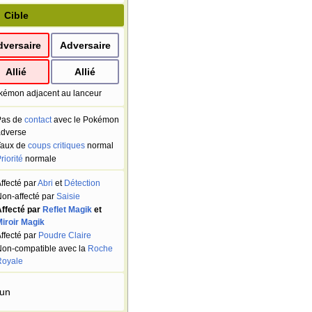
Cible
dversaire
Adversaire
Allié
Allié
kémon adjacent au lanceur
Pas de
contact
avec le Pokémon
dverse
Taux de
coups critiques
normal
riorité
normale
ffecté par
Abri
et
Détection
on-affecté par
Saisie
ffecté par
Reflet Magik
et
iroir Magik
ffecté par
Poudre Claire
on-compatible avec la
Roche
Royale
un