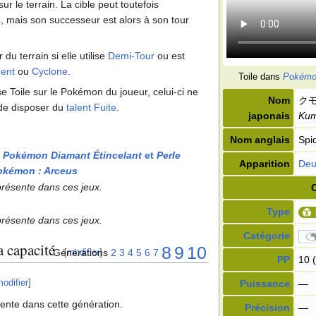
sur le terrain. La cible peut toutefois
s
, mais son successeur est alors à son tour
du terrain si elle utilise
Demi-Tour
ou est
ent
ou
Cyclone
.
Toile dans
Pokémon
e Toile sur le Pokémon du joueur, celui-ci ne
Nom
ク
de disposer du
talent
Fuite
.
japonais
Kum
Nom anglais
Spi
,
Pokémon Diamant Étincelant
et
Perle
Apparition
Deu
okémon
: Arceus
présente dans ces jeux.
Type
présente dans ces jeux.
Catégorie
 capacité
8
9
10
Générations
2
3
4
5
6
7
[
modifier
]
PP
10 (
odifier
]
Puissance
—
sente dans cette génération.
Précision
—