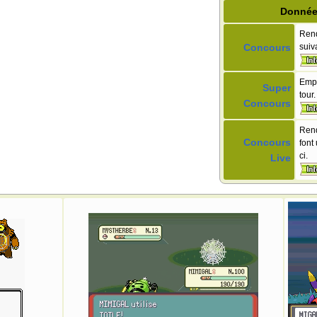
Donnée
Rend
Concours
suiv
Empê
Super
tour.
Concours
Rend
Concours
font
ci.
Live