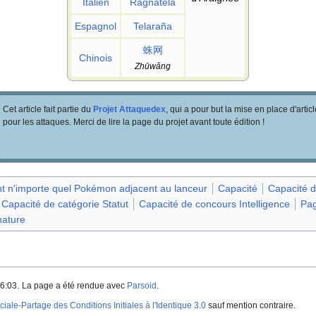
Italien
Ragnatela
Espagnol
Telaraña
蛛网
Chinois
Zhūwǎng
Cet article fait partie du
Projet Attaquedex
, qui a pour but la mise en place d'artic
pour les attaques. Merci de lire la page du projet avant toute édition
!
nt n'importe quel Pokémon adjacent au lanceur
Capacité
Capacité d
Capacité de catégorie Statut
Capacité de concours Intelligence
Pag
nature
6:03.
La page a été rendue avec
Parsoid
.
iale-Partage des Conditions Initiales à l'Identique 3.0
sauf mention contraire.