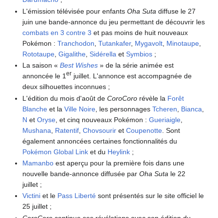
L'émission télévisée pour enfants
Oha Suta
diffuse le 27
juin une bande-annonce du jeu permettant de découvrir les
combats en 3 contre 3
et pas moins de huit nouveaux
Pokémon
:
Tranchodon
,
Tutankafer
,
Mygavolt
,
Minotaupe
,
Rototaupe
,
Gigalithe
,
Sidérella
et
Symbios
;
La saison «
Best Wishes
» de la série animée est
er
annoncée le 1
juillet. L'annonce est accompagnée de
deux silhouettes inconnues
;
L'édition du mois d'août de
CoroCoro
révèle la
Forêt
Blanche
et la
Ville Noire
, les personnages
Tcheren
,
Bianca
,
N
et
Oryse
, et cinq nouveaux Pokémon
:
Gueriaigle
,
Mushana
,
Ratentif
,
Chovsourir
et
Coupenotte
. Sont
également annoncées certaines fonctionnalités du
Pokémon Global Link
et du
Heylink
;
Mamanbo
est aperçu pour la première fois dans une
nouvelle bande-annonce diffusée par
Oha Suta
le 22
juillet
;
Victini
et le
Pass Liberté
sont présentés sur le site officiel le
25 juillet
;
CoroCoro
continue ses révélations avec son édition du