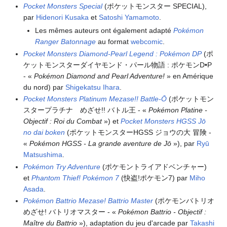
Pocket Monsters Special
(ポケットモンスター SPECIAL),
par
Hidenori Kusaka
et
Satoshi Yamamoto
.
Les mêmes auteurs ont également adapté
Pokémon
Ranger Batonnage
au format
webcomic
.
Pocket Monsters Diamond-Pearl Legend
: Pokémon DP
(ポ
ケットモンスターダイヤモンド・パール物語
: ポケモンD•P
- «
Pokémon Diamond and Pearl Adventure!
» en Amérique
du nord) par
Shigekatsu Ihara
.
Pocket Monsters Platinum Mezase!! Battle-Ō
(ポケットモン
スタープラチナ めざせ!! バトル王 - «
Pokémon Platine -
Objectif
: Roi du Combat
») et
Pocket Monsters HGSS Jō
no dai boken
(ポケットモンスターHGSS ジョウの大 冒険 -
«
Pokémon HGSS - La grande aventure de Jō
»), par
Ryū
Matsushima
.
Pokémon Try Adventure
(ポケモントライアドベンチャー)
et
Phantom Thief! Pokémon 7
(快盗!ポケモン7) par
Miho
Asada
.
Pokémon Battrio Mezase! Battrio Master
(ポケモンバトリオ
めざせ! バトリオマスター - «
Pokémon Battrio - Objectif
:
Maître du Battrio
»), adaptation du jeu d'arcade par
Takashi