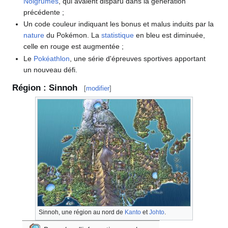
Noigrumes
, qui avaient disparu dans la génération
précédente
;
Un code couleur indiquant les bonus et malus induits par la
nature
du Pokémon. La
statistique
en bleu est diminuée,
celle en rouge est augmentée
;
Le
Pokéathlon
, une série d'épreuves sportives apportant
un nouveau défi.
Région
: Sinnoh
[
modifier
]
Sinnoh, une région au nord de
Kanto
et
Johto
.