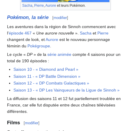
Sacha
,
Pierre
,
Aurore
et leurs Pokémon.
Pokémon, la série
[
modifier
]
Les aventures dans la région de Sinnoh commencent avec
l'
épisode 467
«
Une aurore nouvelle
».
Sacha
et
Pierre
changent de look, et
Aurore
est le nouveau personnage
féminin du
Pokégroupe
.
Le cycle «
DP
» de la
série animée
compte 4 saisons pour un
total de 190 épisodes
:
Saison 10 - «
Diamond and Pearl
»
Saison 11 - «
DP Battle Dimension
»
Saison 12 - «
DP Combats Galactiques
»
Saison 13 - «
DP Les Vainqueurs de la Ligue de Sinnoh
»
La diffusion des saisons 11 et 12 fut partiellement troublée en
France, car elle fut disputée entre deux chaînes télévisées
différentes.
Films
[
modifier
]