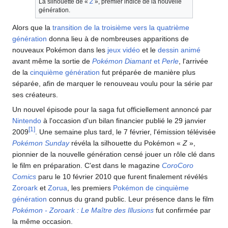
La silhouette de «
Z
», premier indice de la nouvelle
génération.
Alors que la
transition de la troisième vers la quatrième
génération
donna lieu à de nombreuses apparitions de
nouveaux Pokémon dans les
jeux vidéo
et le
dessin animé
avant même la sortie de
Pokémon Diamant
et
Perle
, l'arrivée
de la
cinquième génération
fut préparée de manière plus
séparée, afin de marquer le renouveau voulu pour la série par
ses créateurs.
Un nouvel épisode pour la saga fut officiellement annoncé par
Nintendo
à l'occasion d'un bilan financier publié le 29 janvier
[
1
]
2009
. Une semaine plus tard, le 7 février, l'émission télévisée
Pokémon Sunday
révéla la silhouette du Pokémon «
Z
»,
pionnier de la nouvelle génération censé jouer un rôle clé dans
le film en préparation. C'est dans le magazine
CoroCoro
Comics
paru le 10 février 2010 que furent finalement révélés
Zoroark
et
Zorua
, les premiers
Pokémon de cinquième
génération
connus du grand public. Leur présence dans le film
Pokémon - Zoroark
: Le Maître des Illusions
fut confirmée par
la même occasion.