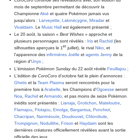
mois de septembre permettant de découvrir la
Championne
Aloé
et quatre Pokémon jamais vus
jusqu'alors
:
Larveyette
,
Lakmécygne
,
Miradar
et
Vivaldaim
. Le
Music Hall
est également présenté
;
Le 20 août, la saison «
Best Wishes
» approche et
plusieurs personnages sont révélés
:
Iris
et
Rachid
(les
er
silhouettes aperçues le 1
juillet), le rival
Niko
, et
l'apparence des
infirmières Joëlle
et
agents Jenny
de la
région d'
Unys
;
L'émission
Pokémon Sunday
du 22 août révèle
Feuillajou
;
L'édition de
CoroCoro
d'octobre fait le plein d'annonces
:
Ghetis
et la
Team Plasma
seront rencontrés pour la
première fois à
Arabelle
, les Champions d'
Ogoesse
seront
Noa
,
Rachid
et
Armando
, et pas moins de seize Pokémon
inédits sont présentés
:
Lianaja
,
Grotichon
,
Mateloutre
,
Flamajou
,
Flotajou
,
Emolga
,
Bargantua
,
Ponchiot
,
Chacripan
,
Nanméouïe
,
Doudouvet
,
Chlorobule
,
Trompignon
,
Nodulithe
,
Frison
et
Haydaim
sont les
dernières créatures officiellement révélées avant la sortie
officielle des jeux.