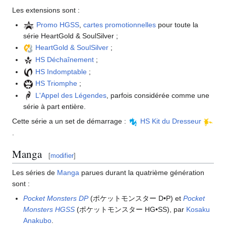
Les extensions sont
:
Promo HGSS
,
cartes promotionnelles
pour toute la
série HeartGold & SoulSilver
;
HeartGold & SoulSilver
;
HS Déchaînement
;
HS Indomptable
;
HS Triomphe
;
L'Appel des Légendes
, parfois considérée comme une
série à part entière.
Cette série a un set de démarrage
:
HS Kit du Dresseur
.
Manga
[
modifier
]
Les séries de
Manga
parues durant la quatrième génération
sont
:
Pocket Monsters DP
(ポケットモンスター D•P) et
Pocket
Monsters HGSS
(ポケットモンスター HG•SS), par
Kosaku
Anakubo
.