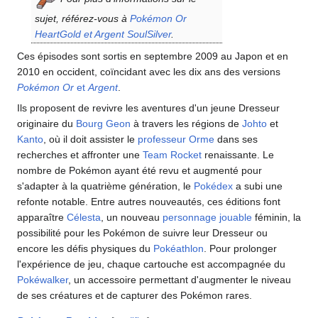
sujet, référez-vous à
Pokémon Or
HeartGold et Argent SoulSilver
.
Ces épisodes sont sortis en septembre 2009 au Japon et en
2010 en occident, coïncidant avec les dix ans des versions
Pokémon Or
et
Argent
.
Ils proposent de revivre les aventures d'un jeune Dresseur
originaire du
Bourg Geon
à travers les régions de
Johto
et
Kanto
, où il doit assister le
professeur Orme
dans ses
recherches et affronter une
Team Rocket
renaissante. Le
nombre de Pokémon ayant été revu et augmenté pour
s'adapter à la quatrième génération, le
Pokédex
a subi une
refonte notable. Entre autres nouveautés, ces éditions font
apparaître
Célesta
, un nouveau
personnage jouable
féminin, la
possibilité pour les Pokémon de suivre leur Dresseur ou
encore les défis physiques du
Pokéathlon
. Pour prolonger
l'expérience de jeu, chaque cartouche est accompagnée du
Pokéwalker
, un accessoire permettant d'augmenter le niveau
de ses créatures et de capturer des Pokémon rares.