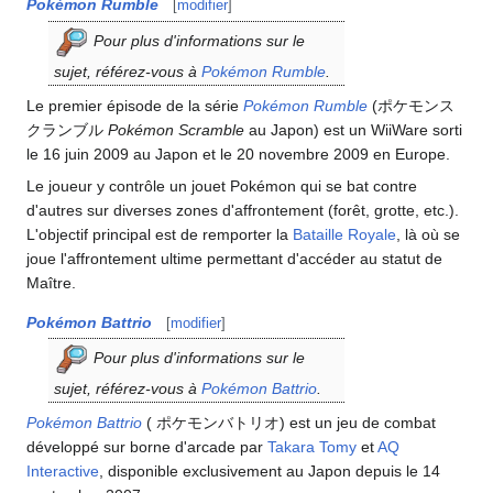
Pokémon Rumble
[
modifier
]
Pour plus d'informations sur le
sujet, référez-vous à
Pokémon Rumble
.
Le premier épisode de la série
Pokémon Rumble
(ポケモンス
クランブル
Pokémon Scramble
au Japon) est un WiiWare sorti
le 16 juin 2009 au Japon et le 20 novembre 2009 en Europe.
Le joueur y contrôle un jouet Pokémon qui se bat contre
d'autres sur diverses zones d'affrontement (forêt, grotte, etc.).
L'objectif principal est de remporter la
Bataille Royale
, là où se
joue l'affrontement ultime permettant d'accéder au statut de
Maître.
Pokémon Battrio
[
modifier
]
Pour plus d'informations sur le
sujet, référez-vous à
Pokémon Battrio
.
Pokémon Battrio
( ポケモンバトリオ) est un jeu de combat
développé sur borne d'arcade par
Takara Tomy
et
AQ
Interactive
, disponible exclusivement au Japon depuis le 14