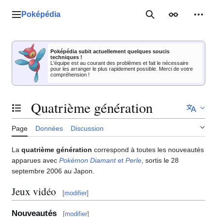
Aller
au
Poképédia
Menu principal
Rechercher
Apparence
Outil
contenu
Poképédia subit actuellement quelques soucis
techniques !
L'équipe est au courant des problèmes et fait le nécessaire
pour les arranger le plus rapidement possible. Merci de votre
compréhension !
Quatrième génération
Basculer la table des matières
Page
Données
Discussion
La
quatrième génération
correspond à toutes les nouveautés
apparues avec
Pokémon Diamant
et
Perle
, sortis le 28
septembre 2006 au Japon.
Jeux vidéo
[
modifier
]
Nouveautés
[
modifier
]