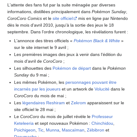
L'attente des fans fut par la suite ménagée par diverses
informations, distillées principalement dans
Pokémon Sunday
,
CoroCoro Comics
et le
site officiel
mis en ligne par Nintendo
dès le mois d'avril 2010, jusqu'à la sortie des jeux le 18
septembre. Dans l'ordre chronologique, les révélations furent
:
L'annonce des titres officiels «
Pokémon Black & White
»
sur le site internet le 9 avril
;
Les premières images des jeux à venir dans l'édition du
mois d'avril de
CoroCoro
;
Les silhouettes des
Pokémon de départ
dans le
Pokémon
Sunday
du 9 mai
;
Les mêmes Pokémon, les
personnages pouvant être
incarnés par les joueurs
et un artwork de
Volucité
dans le
CoroCoro
du mois de mai
;
Les
légendaires
Reshiram
et
Zekrom
apparaissent sur le
site officiel le 28 mai
;
Le
CoroCoro
du mois de juillet révèle le
Professeur
Keteleeria
et sept nouveaux Pokémon
:
Chinchidou
,
Poichigeon
,
Tic
,
Munna
,
Mascaïman
,
Zébibron
et
Darumacho
;