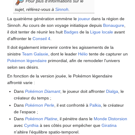
Pour plus d'informations sur le
sujet, référez-vous à
Sinnoh
.
La quatrième génération emmène le
joueur
dans la région de
Sinnoh. Au cours de son voyage initiatique depuis
Bonaugure
,
il doit tenter de réunir les huit
Badges
de la
Ligue locale
avant
d'affronter le
Conseil 4
.
Il doit également intervenir contre les agissements de la
sinistre
Team Galaxie
, dont le leader
Hélio
tente de capturer un
Pokémon légendaire
primordial, afin de remodeler l'univers
selon ses désirs.
En fonction de la version jouée, le Pokémon légendaire
affronté varie
:
Dans
Pokémon Diamant
, le joueur doit affronter
Dialga
, le
créateur du temps
;
Dans
Pokémon Perle
, il est confronté à
Palkia
, le créateur
de l'espace
;
Dans
Pokémon Platine
, il pénètre dans le
Monde Distorsion
avec
Cynthia
à ses côtés pour empêcher que
Giratina
n'altère l'équilibre spatio-temporel.