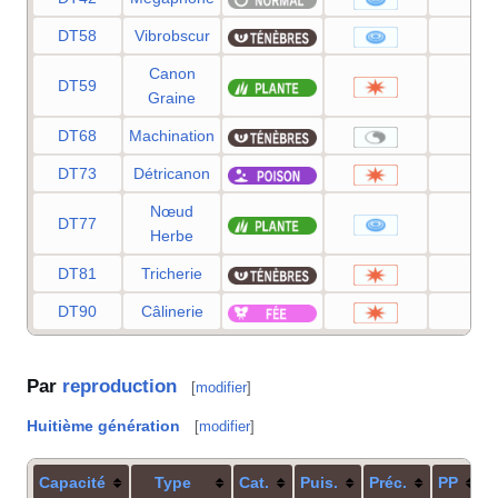
DT58
Vibrobscur
80
Canon
DT59
80
Graine
DT68
Machination
—
DT73
Détricanon
120
Nœud
DT77
—
Herbe
DT81
Tricherie
95
DT90
Câlinerie
90
Par
reproduction
[
modifier
]
Huitième génération
[
modifier
]
Capacité
Type
Cat.
Puis.
Préc.
PP