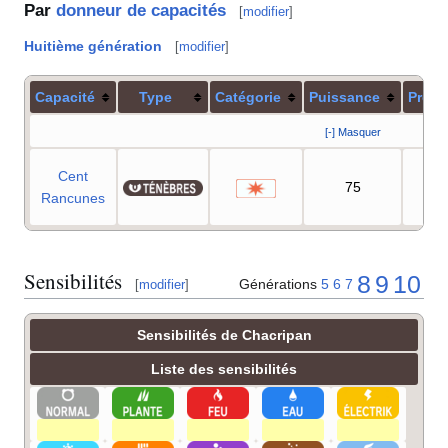
Par
donneur de capacités
[
modifier
]
Huitième génération
[
modifier
]
Capacité
Type
Catégorie
Puissance
Préci
[-] Masquer
Cent
75
10
Rancunes
Sensibilités
8
9
10
Générations
5
6
7
[
modifier
]
Sensibilités de Chacripan
Liste des sensibilités