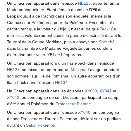
Un Chacripan apparaît dans l'épisode
NB125
, appartenant à
Madame Vaguelette. Étant témoin du vol de l'Œil de
Léopardus, il aide Rachid dans son enquête, même si le
Connaisseur Pokémon a peur du Pokémon. Ensemble, ils
découvrent que le voleur du bijou, n'est autre que
Teck
. Ce
dernier a volontairement causé la panne d'électricité durant le
Tournoi de la Coupe Maritime, puis a envoyé son
Sorbébé
dans la chambre de Madame Vaguelette par les conduits
d'aération pour voler l'Œil de Léopardus.
Un Chacripan apparaît lors d'un flash-back dans l'épisode
NB128
, se faisant attaquer par un
Motisma
Lavage, pendant
son sommeil sur l'Île de Tomisma. Un autre apparaît lors d'un
flash-back dans l'épisode
NB134
.
Un Chacripan apparaît dans les épisodes
XY039
,
XY041
et
XY042
, en compagnie de son Dresseur, participant au camp
d'été annuel Pokémon du
Professeur Platane
.
Un Chacripan apparaît dans l'épisode
XY040
, en compagnie
de son Dresseur et d'autres Pokémon, défilant sur un podium
durant un
Salon Pokémon
.