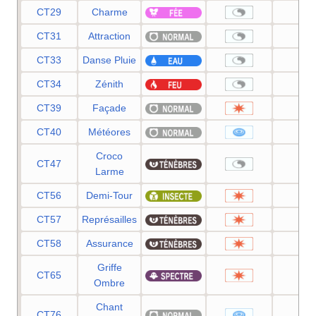
CT29
Charme
—
CT31
Attraction
—
CT33
Danse Pluie
—
CT34
Zénith
—
CT39
Façade
70
CT40
Météores
60
Croco
CT47
—
Larme
CT56
Demi-Tour
70
CT57
Représailles
50
CT58
Assurance
60
Griffe
CT65
70
Ombre
Chant
CT76
60