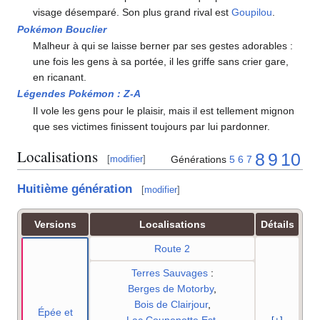
visage désemparé. Son plus grand rival est
Goupilou
.
Pokémon Bouclier
Malheur à qui se laisse berner par ses gestes adorables
:
une fois les gens à sa portée, il les griffe sans crier gare,
en ricanant.
Légendes Pokémon
:
Z-A
Il vole les gens pour le plaisir, mais il est tellement mignon
que ses victimes finissent toujours par lui pardonner.
Localisations
8
9
10
Générations
5
6
7
[
modifier
]
Huitième génération
[
modifier
]
Versions
Localisations
Détails
Route 2
Terres Sauvages
:
Berges de Motorby
,
Bois de Clairjour
,
Épée et
Lac Coupenotte Est
,