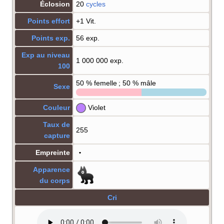
Éclosion
20
cycles
Points effort
+1 Vit.
Points exp.
56 exp.
Exp au niveau
1 000 000 exp.
100
50
% femelle ; 50
% mâle
Sexe
Couleur
Violet
Taux de
255
capture
Empreinte
Apparence
du corps
Cri