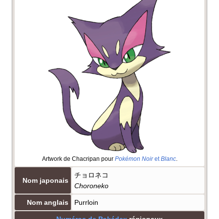
Artwork de Chacripan pour
Pokémon Noir
et
Blanc
.
チョロネコ
Nom japonais
Choroneko
Nom anglais
Purrloin
Numéros de Pokédex
régionaux