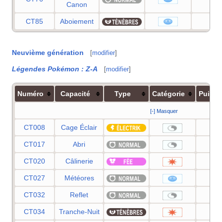
Canon
CT85
Aboiement
55
Neuvième génération
[
modifier
]
Légendes Pokémon
:
Z-A
[
modifier
]
Numéro
Capacité
Type
Catégorie
Puiss
[-] Masquer
CT008
Cage Éclair
CT017
Abri
CT020
Câlinerie
9
CT027
Météores
6
CT032
Reflet
CT034
Tranche-Nuit
7