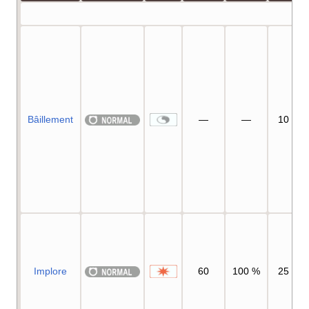
Bâillement
—
—
10
Implore
60
100
%
25