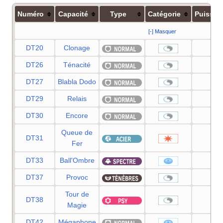
Numéro
Capacité
Type
Catégorie
Puissan
[-] Masquer
DT20
Clonage
—
DT26
Ténacité
—
DT27
Blabla Dodo
—
DT29
Relais
—
DT30
Encore
—
Queue de
DT31
100
Fer
DT33
Ball'Ombre
80
DT37
Provoc
—
Tour de
DT38
—
Magie
DT42
Mégaphone
90