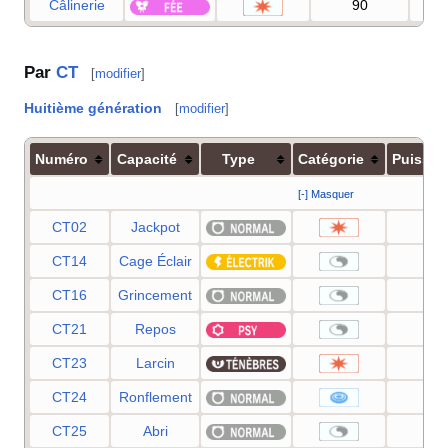
Câlinerie
90
9
Par
CT
[
modifier
]
Huitième génération
[
modifier
]
Numéro
Capacité
Type
Catégorie
Puissan
[-] Masquer
CT02
Jackpot
40
CT14
Cage Éclair
—
CT16
Grincement
—
CT21
Repos
—
CT23
Larcin
60
CT24
Ronflement
50
CT25
Abri
—