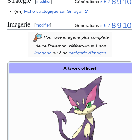
Stratégie
8
9
10
Générations
5
6
7
[
modifier
]
(en)
Fiche stratégique sur Smogon
Imagerie
8
9
10
Générations
5
6
7
[
modifier
]
Pour une imagerie plus complète
de ce Pokémon, référez-vous à son
imagerie
ou à sa
catégorie d'images
.
Artwork officiel