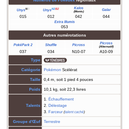
Kalos
N
B
N2
B2
Galar
Unys
Unys
(Monts)
015
012
042
044
Extra Illumis
053
Autres numérotations
Picross
PokéPark 2
Shuffle
Picross
(Alternatif)
037
034
N10-07
A10-09
Type
Catégorie
Pokémon
Scélérat
Taille
0,4 m, soit 1 pied 4 pouces
Poids
10,1 kg, soit 22,3 livres
1.
Échauffement
Talents
2.
Délestage
3.
Farceur
(
talent caché
)
Groupe d'Œuf
Terrestre