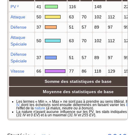
PV
²
41
116
148
223
Attaque
50
63
70
102
112
122
Défense
37
51
57
89
97
99
Attaque
50
63
70
102
112
122
Spéciale
Défense
37
51
57
89
97
99
Spéciale
Vitesse
66
77
86
118
129
151
Somme des statistiques de base
Moyenne des statistiques de base
Les termes «
Min
», «
Max
» ne sont pas à prendre au sens littéral. Il s'ag
IV
, dont les échelons sont ensuite déterminés en faisant varier les
EV
(
e
l'effet de la
nature
(
à malus, neutre ou à bonus
).
La nature n'ayant aucune influence sur les PV, les stats indiquées co
(
31 IV et 0 EV
) et à un maximal (
31 IV et 255 EV
).