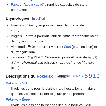
Farceur
(
talent caché
)
: rend les capacités de statut
prioritaires.
Étymologies
[
modifier
]
Français
:
Chacripan
pourrait venir de
cha
t
et de
sa
cripan
t
.
Anglais
:
Purrloin
pourrait venir de
purr
(ronronnement) et
de
to pur
loin
(dérober).
Allemand
:
Felilou
pourrait venir de
feli
s
(chat, en latin) et
du français
fi
lou
.
Japonais
: チョロネコ
Choroneko
pourrait venir de ちょろ
まかす
choro
makasu
(chiper, chaparder) et de 猫
neko
(chat).
8
9
10
Générations
5
6
7
Descriptions du
Pokédex
[
modifier
]
Pokémon GO
Il vole les gens pour le plaisir, mais il est tellement mignon
que ses victimes finissent toujours par lui pardonner.
Pokémon Épée
Il vole les biens des personnes rien que pour voir leur