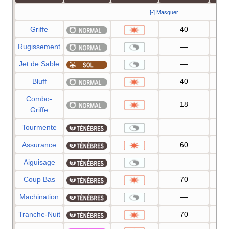
[-] Masquer
Griffe
40
1
Rugissement
—
1
Jet de Sable
—
1
Bluff
40
1
Combo-
18
8
Griffe
Tourmente
—
1
Assurance
60
1
Aiguisage
—
Coup Bas
70
1
Machination
—
1
Tranche-Nuit
70
1