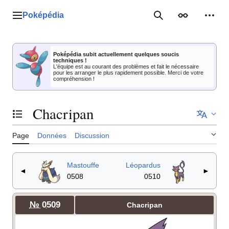
Aller
au
Poképédia
Menu principal
Rechercher
Apparence
Outil
contenu
Poképédia subit actuellement quelques soucis
techniques !
L'équipe est au courant des problèmes et fait le nécessaire
pour les arranger le plus rapidement possible. Merci de votre
compréhension !
Chacripan
Basculer la table des matières
Page
Données
Discussion
Mastouffe
Léopardus
◄
►
0508
0510
№ 0509
Chacripan