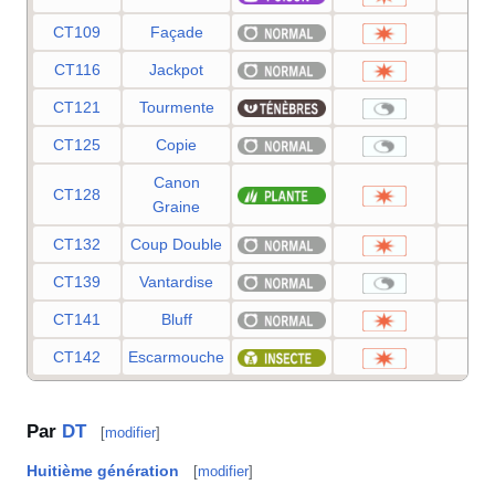
CT109
Façade
7
CT116
Jackpot
4
CT121
Tourmente
CT125
Copie
Canon
CT128
8
Graine
CT132
Coup Double
3
CT139
Vantardise
CT141
Bluff
4
CT142
Escarmouche
9
Par
DT
[
modifier
]
Huitième génération
[
modifier
]