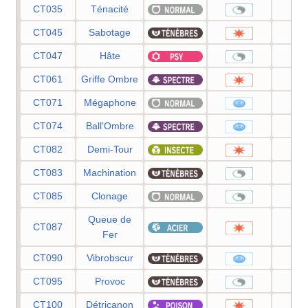
CT035
Ténacité
CT045
Sabotage
6
CT047
Hâte
CT061
Griffe Ombre
7
CT071
Mégaphone
9
CT074
Ball'Ombre
8
CT082
Demi-Tour
7
CT083
Machination
CT085
Clonage
Queue de
CT087
1
Fer
CT090
Vibrobscur
8
CT095
Provoc
CT100
Détricanon
1