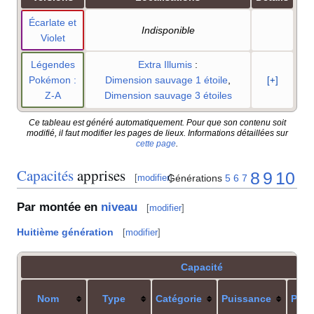
Écarlate et
Indisponible
Violet
Légendes
Extra Illumis
:
Pokémon
:
Dimension sauvage 1 étoile
,
[+]
Z-A
Dimension sauvage 3 étoiles
Ce tableau est généré automatiquement. Pour que son contenu soit
modifié, il faut modifier les pages de lieux. Informations détaillées sur
cette page
.
Capacités
apprises
8
9
10
Générations
5
6
7
[
modifier
]
Par montée en
niveau
[
modifier
]
Huitième génération
[
modifier
]
Capacité
Nom
Type
Catégorie
Puissance
Préc