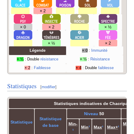
× 2
× 0
× 2
× ½
× ½
× 2
Légende
× 0
:
Immunité
× ¼
: Double
résistance
× ½
:
Résistance
× 2
:
Faiblesse
× 4
: Double
faiblesse
Statistiques
[
modifier
]
Statistiques indicatives de Chacripan
Niveau
50
Statistique
Statistique
Min-
Min-
de base
Min
¹
Max
¹
Max+
¹
¹
¹