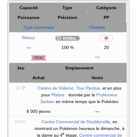
Capacité
Type
Catégorie
Puissance
Précision
PP
Type concours
Charme
Retour
—
100
%
20
♥♥
Jeu
Emplacement
Achat
Vente
D
P
P
Casino de Voilaroc
,
Tour Perdue
, et en plus
pour
Platine
: donnée par le
Professeur
Sorbier
en même temps que le Pokédex
8 000 jetons
—
HG
SS
Centre Commercial de Doublonville
, en
montrant un Pokémon heureux le dimanche, à
e
la dame au 4
étage;
Centre commercial de