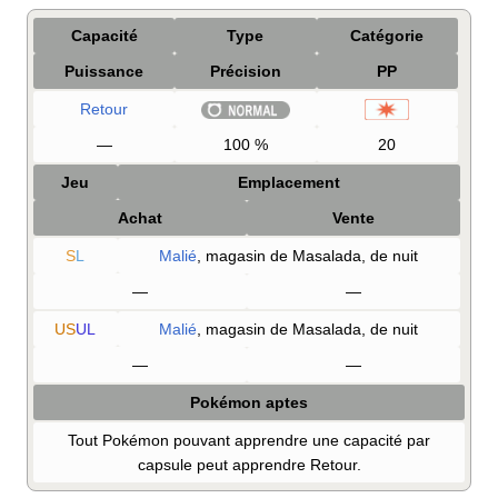
Capacité
Type
Catégorie
Puissance
Précision
PP
Retour
—
100
%
20
Jeu
Emplacement
Achat
Vente
S
L
Malié
, magasin de Masalada, de nuit
—
—
US
UL
Malié
, magasin de Masalada, de nuit
—
—
Pokémon aptes
Tout Pokémon pouvant apprendre une capacité par
capsule peut apprendre Retour.