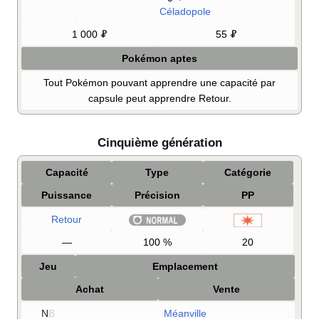
Céladopole
1 000
55
Pokémon aptes
Tout Pokémon pouvant apprendre une capacité par
capsule peut apprendre Retour.
Cinquième génération
Capacité
Type
Catégorie
Puissance
Précision
PP
Retour
—
100
%
20
Jeu
Emplacement
Achat
Vente
N
B
Méanville