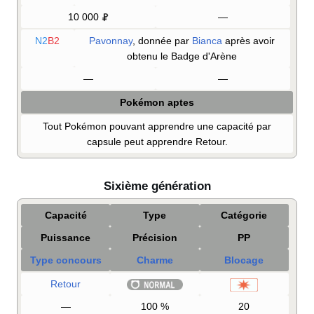
10 000
—
N2
B2
Pavonnay
, donnée par
Bianca
après avoir
obtenu le Badge d'Arène
—
—
Pokémon aptes
Tout Pokémon pouvant apprendre une capacité par
capsule peut apprendre Retour.
Sixième génération
Capacité
Type
Catégorie
Puissance
Précision
PP
Type concours
Charme
Blocage
Retour
—
100
%
20