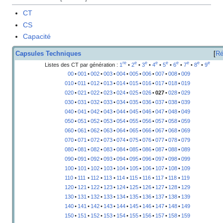
CT
CS
Capacité
Capsules Techniques
Ré
re
e
e
e
e
e
e
e
e
Listes des CT par génération
:
1
•
2
•
3
•
4
•
5
•
6
•
7
•
8
•
9
00
•
001
•
002
•
003
•
004
•
005
•
006
•
007
•
008
•
009
010
•
011
•
012
•
013
•
014
•
015
•
016
•
017
•
018
•
019
020
•
021
•
022
•
023
•
024
•
025
•
026
•
027
•
028
•
029
030
•
031
•
032
•
033
•
034
•
035
•
036
•
037
•
038
•
039
040
•
041
•
042
•
043
•
044
•
045
•
046
•
047
•
048
•
049
050
•
051
•
052
•
053
•
054
•
055
•
056
•
057
•
058
•
059
060
•
061
•
062
•
063
•
064
•
065
•
066
•
067
•
068
•
069
070
•
071
•
072
•
073
•
074
•
075
•
076
•
077
•
078
•
079
080
•
081
•
082
•
083
•
084
•
085
•
086
•
087
•
088
•
089
090
•
091
•
092
•
093
•
094
•
095
•
096
•
097
•
098
•
099
100
•
101
•
102
•
103
•
104
•
105
•
106
•
107
•
108
•
109
110
•
111
•
112
•
113
•
114
•
115
•
116
•
117
•
118
•
119
120
•
121
•
122
•
123
•
124
•
125
•
126
•
127
•
128
•
129
130
•
131
•
132
•
133
•
134
•
135
•
136
•
137
•
138
•
139
140
•
141
•
142
•
143
•
144
•
145
•
146
•
147
•
148
•
149
150
•
151
•
152
•
153
•
154
•
155
•
156
•
157
•
158
•
159