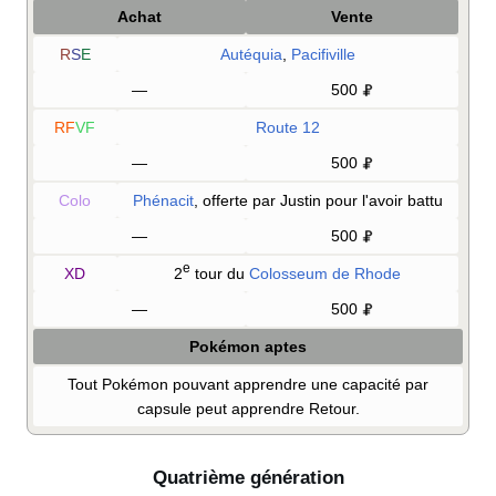
Achat
Vente
R
S
E
Autéquia
,
Pacifiville
—
500
RF
VF
Route 12
—
500
Colo
Phénacit
, offerte par Justin pour l'avoir battu
—
500
e
XD
2
tour du
Colosseum de Rhode
—
500
Pokémon aptes
Tout Pokémon pouvant apprendre une capacité par
capsule peut apprendre Retour.
Quatrième génération