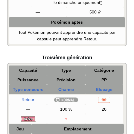
le dimanche uniquement
*
—
500
Pokémon aptes
Tout Pokémon pouvant apprendre une capacité par
capsule peut apprendre Retour.
Troisième génération
Capacité
Type
Catégorie
Puissance
Précision
PP
Type concours
Charme
Blocage
Retour
—
100
%
20
♥
—
Jeu
Emplacement