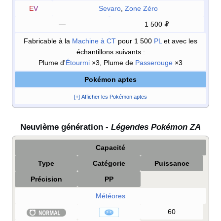
E
V
Sevaro
,
Zone Zéro
—
1 500
Fabricable à la
Machine à CT
pour 1 500
PL
et avec les
échantillons suivants
:
Plume d'
Étourmi
×3, Plume de
Passerouge
×3
Pokémon aptes
[+] Afficher les Pokémon aptes
Neuvième génération -
Légendes Pokémon ZA
Capacité
Type
Catégorie
Puissance
Précision
PP
Météores
60