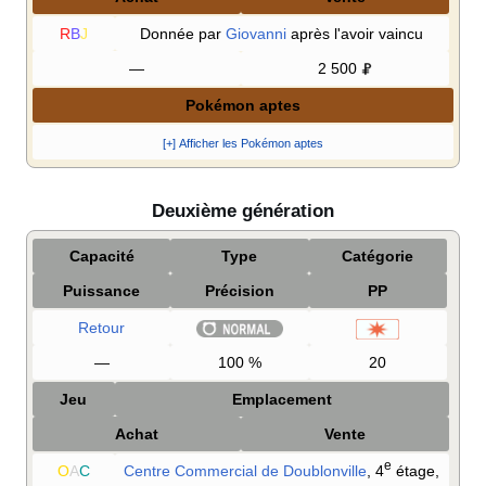
R
B
J
Donnée par
Giovanni
après l'avoir vaincu
—
2 500
Pokémon aptes
[+] Afficher les Pokémon aptes
Deuxième génération
Capacité
Type
Catégorie
Puissance
Précision
PP
Retour
—
100
%
20
Jeu
Emplacement
Achat
Vente
e
O
A
C
Centre Commercial de Doublonville
, 4
étage,