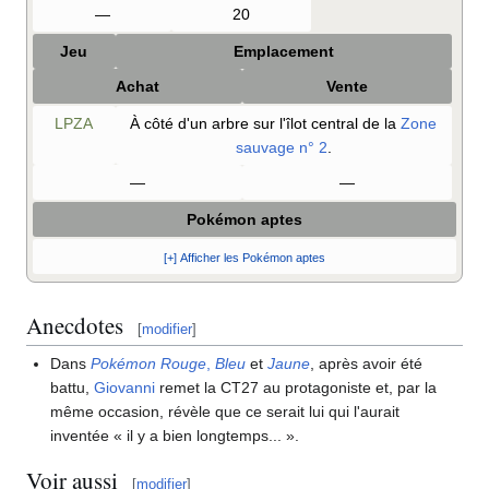
—
20
Jeu
Emplacement
Achat
Vente
LPZA
À côté d'un arbre sur l'îlot central de la
Zone
sauvage n° 2
.
—
—
Pokémon aptes
[+] Afficher les Pokémon aptes
Anecdotes
[
modifier
]
Dans
Pokémon Rouge
,
Bleu
et
Jaune
, après avoir été
battu,
Giovanni
remet la CT27 au protagoniste et, par la
même occasion, révèle que ce serait lui qui l'aurait
inventée «
il y a bien longtemps...
».
Voir aussi
[
modifier
]