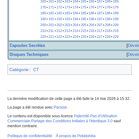
160
•
161
•
162
•
163
•
164
•
165
•
166
•
167
•
168
•
169
170
•
171
•
172
•
173
•
174
•
175
•
176
•
177
•
178
•
179
180
•
181
•
182
•
183
•
184
•
185
•
186
•
187
•
188
•
189
190
•
191
•
192
•
193
•
194
•
195
•
196
•
197
•
198
•
199
200
•
201
•
202
•
203
•
204
•
205
•
206
•
207
•
208
•
209
210
•
211
•
212
•
213
•
214
•
215
•
216
•
217
•
218
•
219
220
•
221
•
222
•
223
•
224
•
225
•
226
•
227
•
228
•
229
Capsules Secrètes
Dével
Disques Techniques
Dével
Catégorie
:
CT
La dernière modification de cette page a été faite le 14 mai 2026 à 15:32.
La page a été rendue avec
Parsoid
.
Le contenu est disponible sous licence
Paternité-Pas d'Utilisation
Commerciale-Partage des Conditions Initiales à l'Identique 3.0
sauf
mention contraire.
Politique de confidentialité
À propos de Poképédia