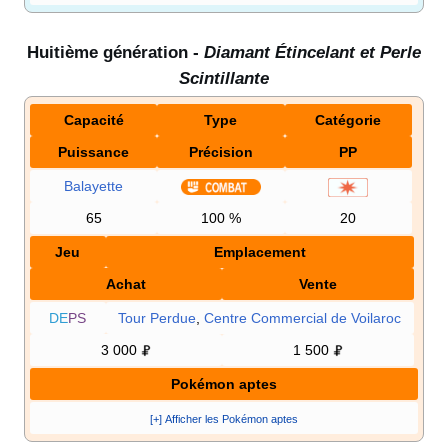
Huitième génération -
Diamant Étincelant et Perle
Scintillante
Capacité
Type
Catégorie
Puissance
Précision
PP
Balayette
65
100
%
20
Jeu
Emplacement
Achat
Vente
DE
PS
Tour Perdue
,
Centre Commercial de Voilaroc
3 000
1 500
Pokémon aptes
[+] Afficher les Pokémon aptes