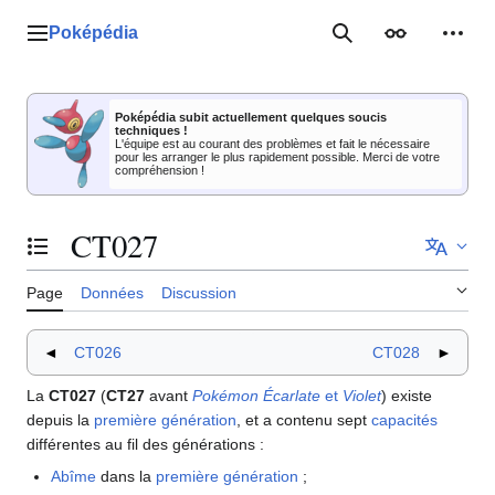
Aller
au
Poképédia
Menu principal
Rechercher
Apparence
Outil
contenu
Poképédia subit actuellement quelques soucis
techniques !
L'équipe est au courant des problèmes et fait le nécessaire
pour les arranger le plus rapidement possible. Merci de votre
compréhension !
CT027
Basculer la table des matières
Page
Données
Discussion
◄
CT026
CT028
►
La
CT027
(
CT27
avant
Pokémon Écarlate
et
Violet
) existe
depuis la
première génération
, et a contenu sept
capacités
différentes au fil des générations
:
Abîme
dans la
première génération
;