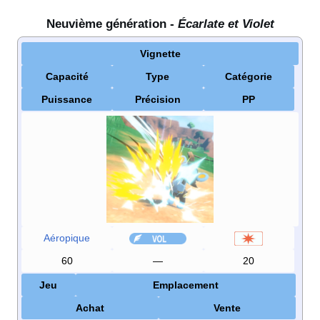
Neuvième génération -
Écarlate et Violet
Vignette
Capacité
Type
Catégorie
Puissance
Précision
PP
Aéropique
60
—
20
Jeu
Emplacement
Achat
Vente