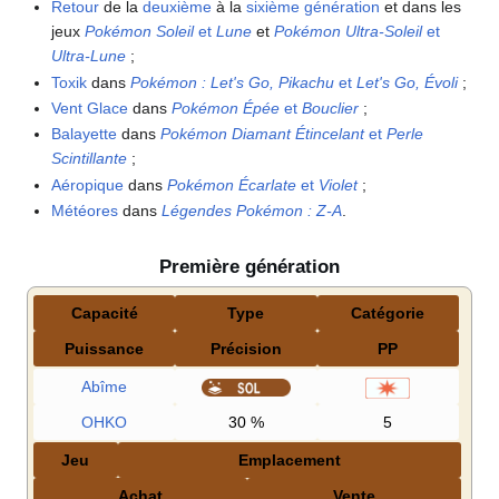
Retour
de la
deuxième
à la
sixième génération
et dans les
jeux
Pokémon Soleil
et
Lune
et
Pokémon Ultra-Soleil
et
Ultra-Lune
;
Toxik
dans
Pokémon
: Let's Go, Pikachu
et
Let's Go, Évoli
;
Vent Glace
dans
Pokémon Épée
et
Bouclier
;
Balayette
dans
Pokémon Diamant Étincelant
et
Perle
Scintillante
;
Aéropique
dans
Pokémon Écarlate
et
Violet
;
Météores
dans
Légendes Pokémon
:
Z-A
.
Première génération
Capacité
Type
Catégorie
Puissance
Précision
PP
Abîme
OHKO
30
%
5
Jeu
Emplacement
Achat
Vente