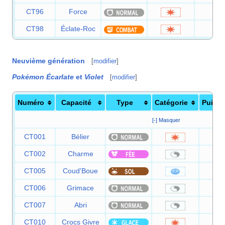
CT96
Force
80
CT98
Éclate-Roc
40
Neuvième génération
[
modifier
]
Pokémon Écarlate
et
Violet
[
modifier
]
Numéro
Capacité
Type
Catégorie
Puiss
[-] Masquer
CT001
Bélier
9
CT002
Charme
CT005
Coud'Boue
2
CT006
Grimace
CT007
Abri
CT010
Crocs Givre
6