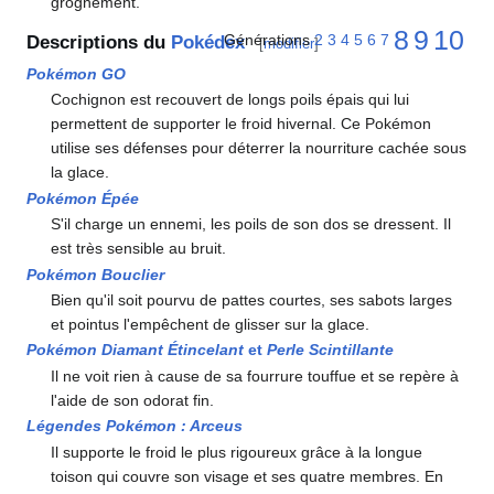
grognement.
8
9
10
Générations
2
3
4
5
6
7
Descriptions du
Pokédex
[
modifier
]
Pokémon GO
Cochignon est recouvert de longs poils épais qui lui
permettent de supporter le froid hivernal. Ce Pokémon
utilise ses défenses pour déterrer la nourriture cachée sous
la glace.
Pokémon Épée
S'il charge un ennemi, les poils de son dos se dressent. Il
est très sensible au bruit.
Pokémon Bouclier
Bien qu'il soit pourvu de pattes courtes, ses sabots larges
et pointus l'empêchent de glisser sur la glace.
Pokémon Diamant Étincelant
et
Perle Scintillante
Il ne voit rien à cause de sa fourrure touffue et se repère à
l'aide de son odorat fin.
Légendes Pokémon
: Arceus
Il supporte le froid le plus rigoureux grâce à la longue
toison qui couvre son visage et ses quatre membres. En