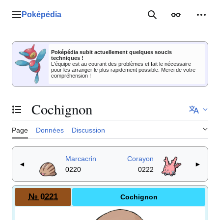
Aller
au
Poképédia
Menu principal
Rechercher
Apparence
Outil
contenu
Poképédia subit actuellement quelques soucis
techniques !
L'équipe est au courant des problèmes et fait le nécessaire
pour les arranger le plus rapidement possible. Merci de votre
compréhension !
Cochignon
Basculer la table des matières
Page
Données
Discussion
Marcacrin
Corayon
◄
►
0220
0222
№ 0221
Cochignon