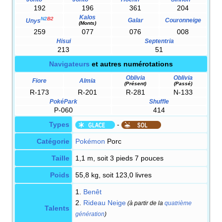
192
196
361
204
Kalos
N2
B2
Galar
Couronneige
Unys
(Monts)
259
077
076
008
Hisui
Septentria
213
51
Navigateurs
et autres numérotations
Oblivia
Oblivia
Fiore
Almia
(Présent)
(Passé)
R-173
R-201
R-281
N-133
PokéPark
Shuffle
P-060
414
Types
-
Catégorie
Pokémon
Porc
Taille
1,1 m, soit 3 pieds 7 pouces
Poids
55,8 kg, soit 123,0 livres
1.
Benêt
2.
Rideau Neige
(à partir de la
quatrième
Talents
génération
)