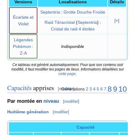
Versions
Localisations
Détails
Septentria
:
Grotte Douche Froide
Écarlate et
[+]
Raid Téracristal
(
Septentria
)
:
Violet
Cristal de raid 4 étoiles
Légendes
Pokémon
:
Indisponible
Z-A
Ce tableau est généré automatiquement. Pour que son contenu soit
modifié, il faut modifier les pages de lieux. Informations détaillées sur
cette page
.
Capacités
apprises
8
9
10
Générations
2
3
4
5
6
7
[
modifier
]
Par montée en
niveau
[
modifier
]
Huitième génération
[
modifier
]
Capacité