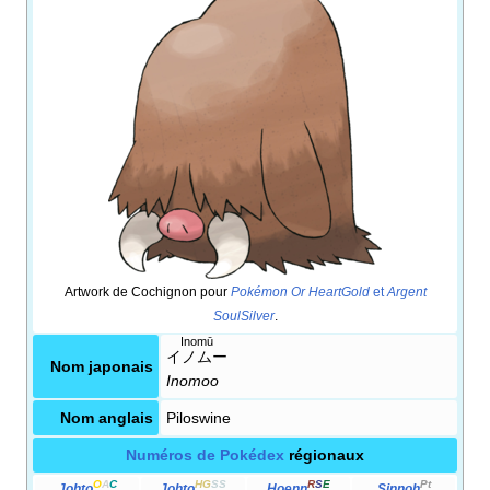
Artwork de Cochignon pour
Pokémon Or HeartGold
et
Argent
SoulSilver
.
Inomū
イノムー
Nom japonais
Inomoo
Nom anglais
Piloswine
Numéros de Pokédex
régionaux
O
A
C
HG
SS
R
S
E
Pt
Johto
Johto
Hoenn
Sinnoh