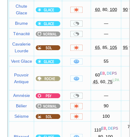
Chute
60
, 80,
100
90
%,
Glace
Brume
—
Ténacité
—
Cavalerie
65
, 85,
105
95
%,
Lourde
Vent Glace
55
95
E
B
,
DE
PS
Pouvoir
60
100
LPA
Antique
45
, 60,
75
Amnésie
—
Bélier
90
85
Séisme
100
100
70
E
B
,
DE
PS
110
DE
Blizzard
80
, 100,