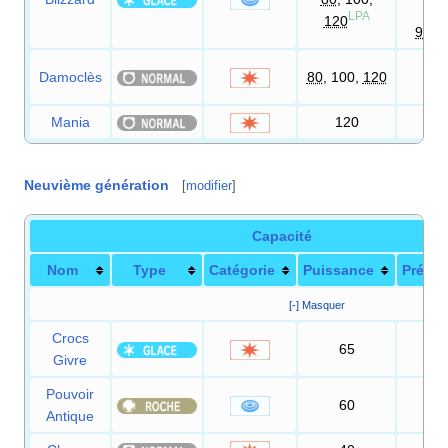
75
LPA
120
90
%
Damoclès
80
, 100,
120
100
Mania
120
100
Neuvième génération
[
modifier
]
Capacité
Nom
Type
Catégorie
Puissance
Précis
[-] Masquer
Crocs
65
95
Givre
Pouvoir
60
100
Antique