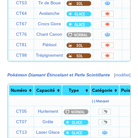
CT53
Tir de Boue
5
CT64
Avalanche
6
CT67
Crocs Givre
6
CT76
Chant Canon
6
CT81
Piétisol
6
CT98
Trépignement
7
Pokémon Diamant Étincelant
et
Perle Scintillante
[
modifier
]
Numéro
Capacité
Type
Catégorie
Puissa
[-] Masquer
CT05
Hurlement
—
CT07
Grêle
—
CT13
Laser Glace
90