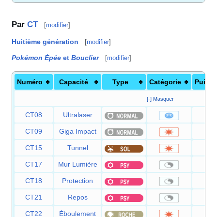
Par
CT
[
modifier
]
Huitième génération
[
modifier
]
Pokémon Épée
et
Bouclier
[
modifier
]
Numéro
Capacité
Type
Catégorie
Puiss
[-] Masquer
CT08
Ultralaser
1
CT09
Giga Impact
1
CT15
Tunnel
8
CT17
Mur Lumière
CT18
Protection
CT21
Repos
CT22
Éboulement
7