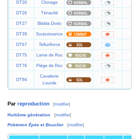
DT20
Clonage
DT26
Ténacité
DT27
Blabla Dodo
DT39
Surpuissance
12
DT67
Telluriforce
9
DT75
Lame de Roc
10
DT76
Piège de Roc
Cavalerie
DT94
9
Lourde
Par
reproduction
[
modifier
]
Huitième génération
[
modifier
]
Pokémon Épée
et
Bouclier
[
modifier
]