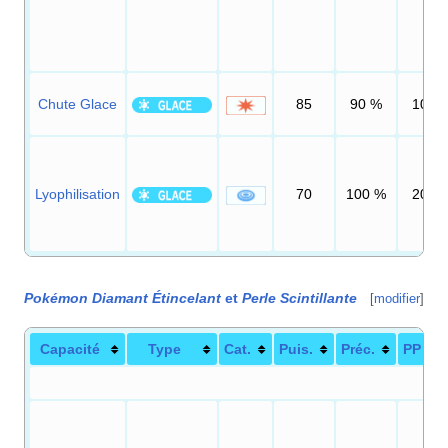
Chute Glace
85
90
%
10
Lyophilisation
70
100
%
20
Pokémon Diamant Étincelant
et
Perle Scintillante
[
modifier
]
Capacité
Type
Cat.
Puis.
Préc.
PP