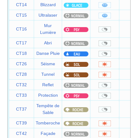
CT14
Blizzard
110
CT15
Ultralaser
15
Mur
CT16
—
Lumière
CT17
Abri
—
CT18
Danse Pluie
—
CT26
Séisme
10
CT28
Tunnel
80
CT32
Reflet
—
CT33
Protection
—
Tempête de
CT37
—
Sable
CT39
Tomberoche
60
CT42
Façade
70