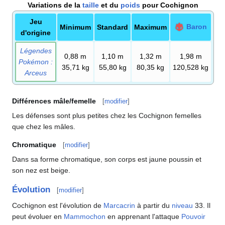
Variations de la
taille
et du
poids
pour Cochignon
Jeu
Baron
Minimum
Standard
Maximum
d'origine
Légendes
0,88
m
1,10
m
1,32
m
1,98
m
Pokémon
:
35,71
kg
55,80
kg
80,35
kg
120,528
kg
Arceus
Différences mâle/femelle
[
modifier
]
Les défenses sont plus petites chez les Cochignon femelles
que chez les mâles.
Chromatique
[
modifier
]
Dans sa forme chromatique, son corps est jaune poussin et
son nez est beige.
Évolution
[
modifier
]
Cochignon est l'évolution de
Marcacrin
à partir du
niveau
33. Il
peut évoluer en
Mammochon
en apprenant l'attaque
Pouvoir