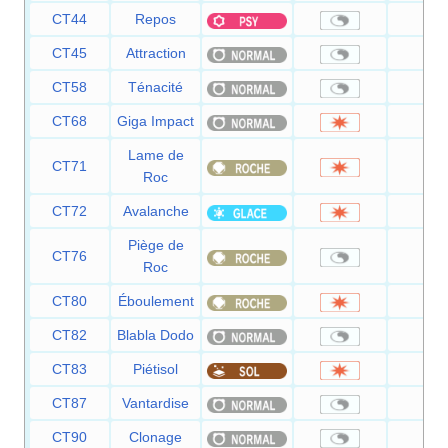
CT44
Repos
—
CT45
Attraction
—
CT58
Ténacité
—
CT68
Giga Impact
15
Lame de
CT71
10
Roc
CT72
Avalanche
60
Piège de
CT76
—
Roc
CT80
Éboulement
75
CT82
Blabla Dodo
—
CT83
Piétisol
60
CT87
Vantardise
—
CT90
Clonage
—