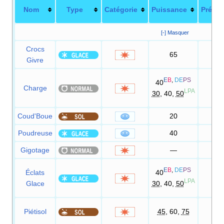
Nom
Type
Catégorie
Puissance
Précis
[-] Masquer
Crocs
65
95
Givre
E
B
,
DE
PS
40
Charge
100
LPA
30
, 40,
50
Coud'Boue
20
100
Poudreuse
40
100
Gigotage
—
100
E
B
,
DE
PS
Éclats
40
100
LPA
Glace
30
, 40,
50
Piétisol
45
, 60,
75
100