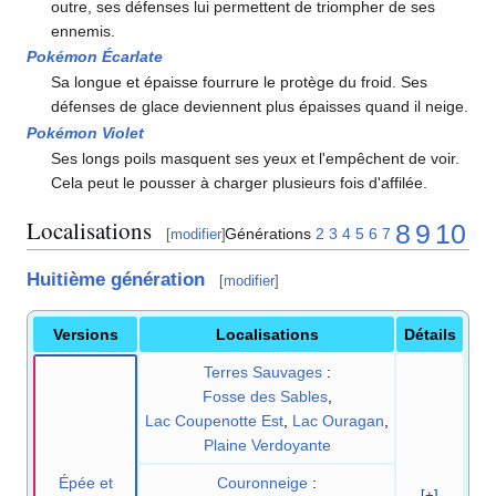
outre, ses défenses lui permettent de triompher de ses
ennemis.
Pokémon Écarlate
Sa longue et épaisse fourrure le protège du froid. Ses
défenses de glace deviennent plus épaisses quand il neige.
Pokémon Violet
Ses longs poils masquent ses yeux et l'empêchent de voir.
Cela peut le pousser à charger plusieurs fois d'affilée.
Localisations
8
9
10
Générations
2
3
4
5
6
7
[
modifier
]
Huitième génération
[
modifier
]
Versions
Localisations
Détails
Terres Sauvages
:
Fosse des Sables
,
Lac Coupenotte Est
,
Lac Ouragan
,
Plaine Verdoyante
Épée et
Couronneige
:
[+]