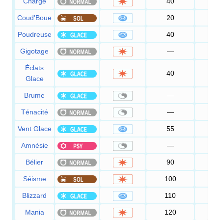
Charge
40
100
Coud'Boue
20
100
Poudreuse
40
100
Gigotage
—
100
Éclats
40
100
Glace
Brume
—
Ténacité
—
Vent Glace
55
95
Amnésie
—
Bélier
90
85
Séisme
100
100
Blizzard
110
70
Mania
120
100