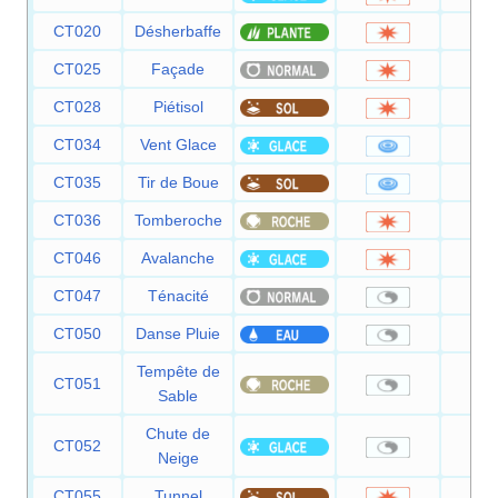
CT020
Désherbaffe
5
CT025
Façade
7
CT028
Piétisol
6
CT034
Vent Glace
5
CT035
Tir de Boue
5
CT036
Tomberoche
6
CT046
Avalanche
6
CT047
Ténacité
CT050
Danse Pluie
Tempête de
CT051
Sable
Chute de
CT052
Neige
CT055
Tunnel
8