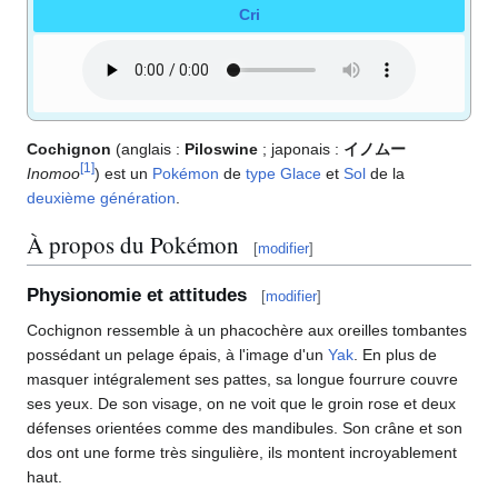
Cri
Cochignon
(anglais
:
Piloswine
; japonais
:
イノムー
[
1
]
Inomoo
) est un
Pokémon
de
type
Glace
et
Sol
de la
deuxième génération
.
À propos du Pokémon
[
modifier
]
Physionomie et attitudes
[
modifier
]
Cochignon ressemble à un phacochère aux oreilles tombantes
possédant un pelage épais, à l'image d'un
Yak
. En plus de
masquer intégralement ses pattes, sa longue fourrure couvre
ses yeux. De son visage, on ne voit que le groin rose et deux
défenses orientées comme des mandibules. Son crâne et son
dos ont une forme très singulière, ils montent incroyablement
haut.