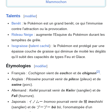
Mammochon
Talents
[
modifier
]
Benêt
: le Pokémon est un grand benêt, ce qui l'immunise
contre l'attraction ou la provocation.
Rideau Neige
: augmente l'Esquive du Pokémon durant les
tempêtes de grêle.
Isograisse
(
talent caché
)
: le Pokémon est protégé par une
épaisse couche de graisse qui diminue de moitié les dégâts
qu'il subit des capacités de types Feu et Glace.
Étymologies
[
modifier
]
[
2
]
Français
:
Cochignon
vient de
coch
on
et de
chignon
.
Anglais
:
Piloswine
pourrait venir de
pilo
se
(pileux) et de
swine
(porc).
Allemand
:
Keifel
pourrait venir de
Kei
ler
(sanglier) et de
Fel
l
(fourrure).
Japonais
: イノムー
Inomoo
pourrait venir de 猪
ino
shishi
(sanglier) et de ブーブー
bū
bū
, l'onomatopée d'un