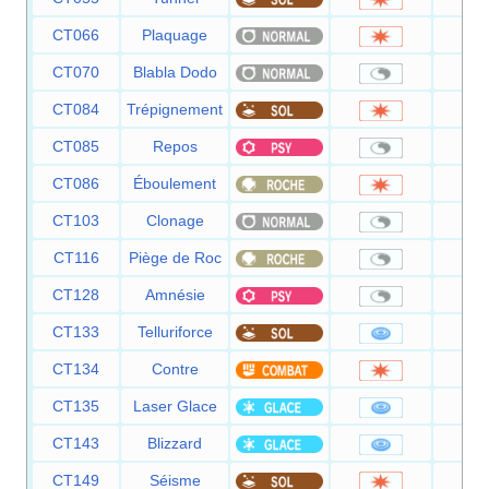
CT066
Plaquage
8
CT070
Blabla Dodo
CT084
Trépignement
7
CT085
Repos
CT086
Éboulement
7
CT103
Clonage
CT116
Piège de Roc
CT128
Amnésie
CT133
Telluriforce
9
CT134
Contre
CT135
Laser Glace
9
CT143
Blizzard
1
CT149
Séisme
1