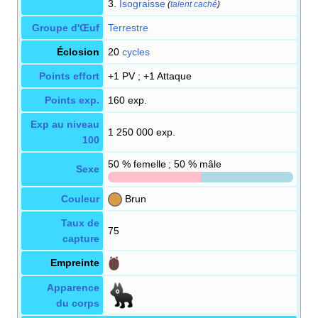
3.
Isograisse
(
talent caché
)
Groupe d'Œuf
Terrestre
Éclosion
20
cycles
Points effort
+1 PV
; +1 Attaque
Points exp.
160 exp.
Exp au niveau
1 250 000 exp.
100
50
% femelle ; 50
% mâle
Sexe
Couleur
Brun
Taux de
75
capture
Empreinte
Apparence
du corps