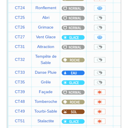
CT24
Ronflement
5
CT25
Abri
CT26
Grimace
CT27
Vent Glace
5
CT31
Attraction
Tempête de
CT32
Sable
CT33
Danse Pluie
CT35
Grêle
CT39
Façade
7
CT48
Tomberoche
6
CT49
Tourbi-Sable
3
CT51
Stalactite
2