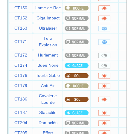
CT150
Lame de Roc
1
CT152
Giga Impact
1
CT163
Ultralaser
1
Téra
CT171
8
Explosion
CT172
Hurlement
CT174
Buée Noire
CT176
Tourbi-Sable
3
CT179
Anti-Air
5
Cavalerie
CT186
9
Lourde
CT187
Stalactite
2
CT204
Damoclès
1
CT205
Effort