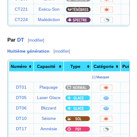
CT221
Exécu-Son
8
CT224
Malédiction
Par
DT
[
modifier
]
Huitième génération
[
modifier
]
Numéro
Capacité
Type
Catégorie
Puissa
[-] Masquer
DT01
Plaquage
8
DT05
Laser Glace
9
DT06
Blizzard
11
DT10
Séisme
10
DT17
Amnésie