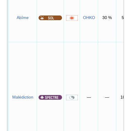
Abîme
OHKO
30
%
5
Malédiction
—
—
10