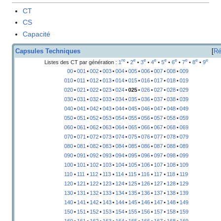
CT
CS
Capacité
Capsules Techniques
Ré
re
e
e
e
e
e
e
e
e
Listes des CT par génération
:
1
•
2
•
3
•
4
•
5
•
6
•
7
•
8
•
9
00
•
001
•
002
•
003
•
004
•
005
•
006
•
007
•
008
•
009
010
•
011
•
012
•
013
•
014
•
015
•
016
•
017
•
018
•
019
020
•
021
•
022
•
023
•
024
•
025
•
026
•
027
•
028
•
029
030
•
031
•
032
•
033
•
034
•
035
•
036
•
037
•
038
•
039
040
•
041
•
042
•
043
•
044
•
045
•
046
•
047
•
048
•
049
050
•
051
•
052
•
053
•
054
•
055
•
056
•
057
•
058
•
059
060
•
061
•
062
•
063
•
064
•
065
•
066
•
067
•
068
•
069
070
•
071
•
072
•
073
•
074
•
075
•
076
•
077
•
078
•
079
080
•
081
•
082
•
083
•
084
•
085
•
086
•
087
•
088
•
089
090
•
091
•
092
•
093
•
094
•
095
•
096
•
097
•
098
•
099
100
•
101
•
102
•
103
•
104
•
105
•
106
•
107
•
108
•
109
110
•
111
•
112
•
113
•
114
•
115
•
116
•
117
•
118
•
119
120
•
121
•
122
•
123
•
124
•
125
•
126
•
127
•
128
•
129
130
•
131
•
132
•
133
•
134
•
135
•
136
•
137
•
138
•
139
140
•
141
•
142
•
143
•
144
•
145
•
146
•
147
•
148
•
149
150
•
151
•
152
•
153
•
154
•
155
•
156
•
157
•
158
•
159
160
•
161
•
162
•
163
•
164
•
165
•
166
•
167
•
168
•
169