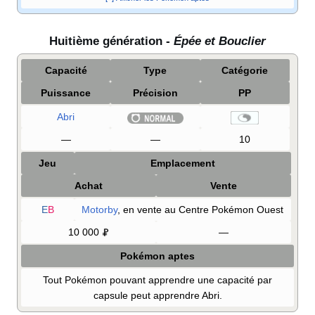
Huitième génération -
Épée et Bouclier
Capacité
Type
Catégorie
Puissance
Précision
PP
Abri
—
—
10
Jeu
Emplacement
Achat
Vente
E
B
Motorby
, en vente au Centre Pokémon Ouest
10 000
—
Pokémon aptes
Tout Pokémon pouvant apprendre une capacité par
capsule peut apprendre Abri.