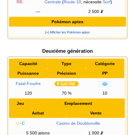
R
B
J
Centrale
(
Route 10
, nécessite
Surf
)
—
2 500
Pokémon aptes
[+] Afficher les Pokémon aptes
Deuxième génération
Capacité
Type
Catégorie
Puissance
Précision
PP
Fatal-Foudre
120
70
%
10
Jeu
Emplacement
Achat
Vente
O
A
C
Casino de Doublonville
5 500 jetons
1 000