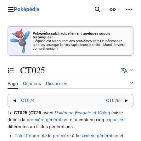
Aller
au
Poképédia
Menu principal
Rechercher
Apparence
Outil
contenu
Poképédia subit actuellement quelques soucis
techniques !
L'équipe est au courant des problèmes et fait le nécessaire
pour les arranger le plus rapidement possible. Merci de votre
compréhension !
CT025
Basculer la table des matières
Page
Données
Discussion
◄
CT024
CT026
►
La
CT025
(
CT25
avant
Pokémon Écarlate
et
Violet
) existe
depuis la
première génération
, et a contenu cinq
capacités
différentes au fil des générations
:
Fatal-Foudre
de la
première
à la
sixième génération
et