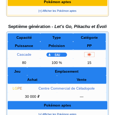
Pokémon aptes
[+] Afficher les Pokémon aptes
Septième génération -
Let's Go, Pikachu et Évoli
Capacité
Type
Catégorie
Puissance
Précision
PP
Cascade
80
100
%
15
Jeu
Emplacement
Achat
Vente
LG
PE
Centre Commercial de Céladopole
30 000
—
Pokémon aptes
[+] Afficher les Pokémon aptes