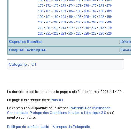
170
•
171
•
172
•
173
•
174
•
175
•
176
•
177
•
178
•
179
180
•
181
•
182
•
183
•
184
•
185
•
186
•
187
•
188
•
189
190
•
191
•
192
•
193
•
194
•
195
•
196
•
197
•
198
•
199
200
•
201
•
202
•
203
•
204
•
205
•
206
•
207
•
208
•
209
210
•
211
•
212
•
213
•
214
•
215
•
216
•
217
•
218
•
219
220
•
221
•
222
•
223
•
224
•
225
•
226
•
227
•
228
•
229
Capsules Secrètes
Dével
Disques Techniques
Dével
Catégorie
:
CT
La dernière modification de cette page a été faite le 11 mai 2026 à 14:20.
La page a été rendue avec
Parsoid
.
Le contenu est disponible sous licence
Paternité-Pas d'Utilisation
Commerciale-Partage des Conditions Initiales à l'Identique 3.0
sauf
mention contraire.
Politique de confidentialité
À propos de Poképédia