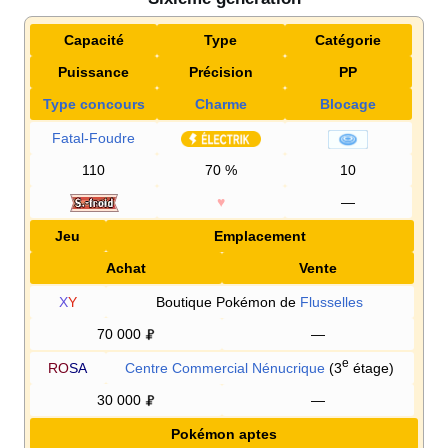
Capacité
Type
Catégorie
Puissance
Précision
PP
Type concours
Charme
Blocage
Fatal-Foudre
110
70
%
10
♥
—
Jeu
Emplacement
Achat
Vente
X
Y
Boutique Pokémon de
Flusselles
70 000
—
e
RO
SA
Centre Commercial Nénucrique
(3
étage)
30 000
—
Pokémon aptes