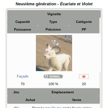
Neuvième génération -
Écarlate et Violet
Vignette
Capacité
Type
Catégorie
Puissance
Précision
PP
Façade
70
100
%
20
Jeu
Emplacement
Achat
Vente
E
V
Donnée par
Okuba
après l'avoir vaincu,