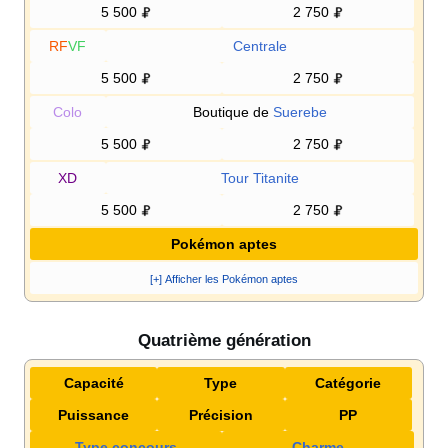
5 500
2 750
RF
VF
Centrale
5 500
2 750
Colo
Boutique de
Suerebe
5 500
2 750
XD
Tour Titanite
5 500
2 750
Pokémon aptes
[+] Afficher les Pokémon aptes
Quatrième génération
Capacité
Type
Catégorie
Puissance
Précision
PP
Type concours
Charme