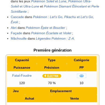
dans les jeux
Pokémon Soleil
et
Lune
,
Pokémon Ultra-
Soleil
et
Ultra-Lune
et
Pokémon Diamant Étincelant
et
Perle
Scintillante
;
Cascade
dans
Pokémon
: Let's Go, Pikachu
et
Let's Go,
Évoli
;
Abri
dans
Pokémon Épée
et
Bouclier
;
Façade
dans
Pokémon Écarlate
et
Violet
;
Mâchouille
dans
Légendes Pokémon
:
Z-A
.
Première génération
Capacité
Type
Catégorie
Puissance
Précision
PP
Fatal-Foudre
120
70
%
10
Jeu
Emplacement
Achat
Vente