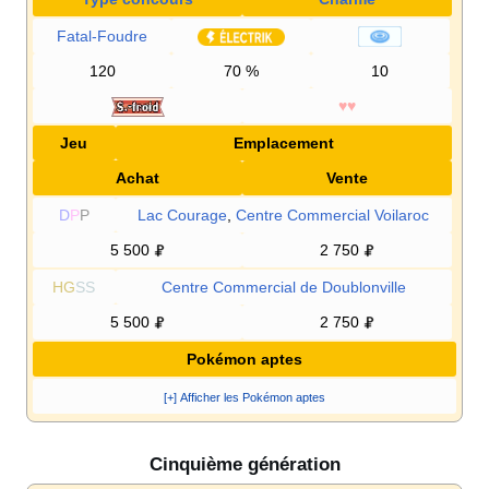
Fatal-Foudre
120
70
%
10
♥♥
Jeu
Emplacement
Achat
Vente
D
P
P
Lac Courage
,
Centre Commercial Voilaroc
5 500
2 750
HG
SS
Centre Commercial de Doublonville
5 500
2 750
Pokémon aptes
[+] Afficher les Pokémon aptes
Cinquième génération