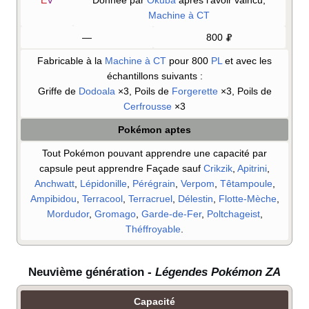
Machine à CT
—
800
Fabricable à la
Machine à CT
pour 800
PL
et avec les
échantillons suivants
:
Griffe de
Dodoala
×3, Poils de
Forgerette
×3, Poils de
Cerfrousse
×3
Pokémon aptes
Tout Pokémon pouvant apprendre une capacité par
capsule peut apprendre Façade sauf
Crikzik
,
Apitrini
,
Anchwatt
,
Lépidonille
,
Pérégrain
,
Verpom
,
Têtampoule
,
Ampibidou
,
Terracool
,
Terracruel
,
Délestin
,
Flotte-Mèche
,
Mordudor
,
Gromago
,
Garde-de-Fer
,
Poltchageist
,
Théffroyable
.
Neuvième génération -
Légendes Pokémon ZA
Capacité