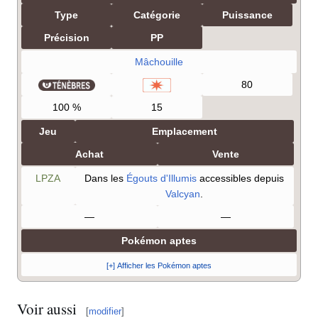
Type
Catégorie
Puissance
Précision
PP
Mâchouille
80
100
%
15
Jeu
Emplacement
Achat
Vente
LPZA
Dans les
Égouts d'Illumis
accessibles depuis
Valcyan
.
—
—
Pokémon aptes
[+] Afficher les Pokémon aptes
Voir aussi
[
modifier
]