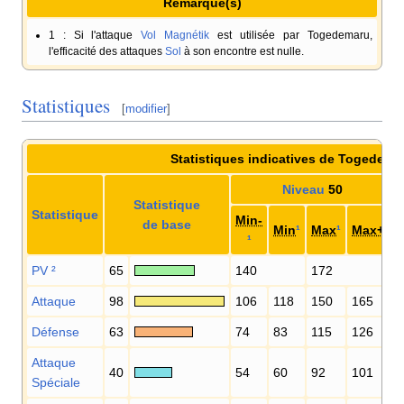
Remarque(s)
1
: Si l'attaque
Vol Magnétik
est utilisée par Togedemaru,
l'efficacité des attaques
Sol
à son encontre est nulle.
Statistiques
[
modifier
]
Statistiques indicatives de Togedema
Niveau
50
Statistique
Statistique
Min-
de base
Min
¹
Max
¹
Max+
¹
¹
PV
²
65
140
172
Attaque
98
106
118
150
165
Défense
63
74
83
115
126
Attaque
40
54
60
92
101
Spéciale