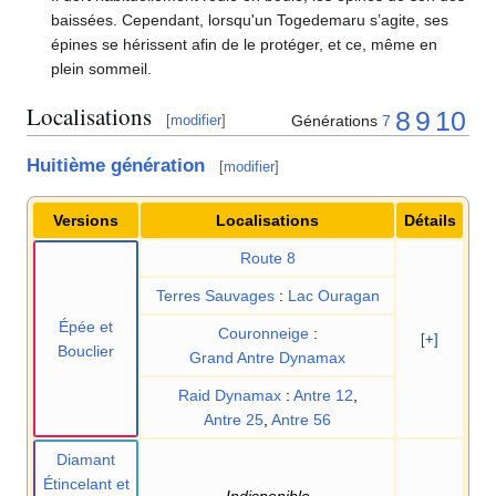
baissées. Cependant, lorsqu'un Togedemaru s’agite, ses
épines se hérissent afin de le protéger, et ce, même en
plein sommeil.
Localisations
8
9
10
Générations
7
[
modifier
]
Huitième génération
[
modifier
]
Versions
Localisations
Détails
Route 8
Terres Sauvages
:
Lac Ouragan
Épée et
Couronneige
:
[+]
Bouclier
Grand Antre Dynamax
Raid Dynamax
:
Antre 12
,
Antre 25
,
Antre 56
Diamant
Étincelant et
Indisponible