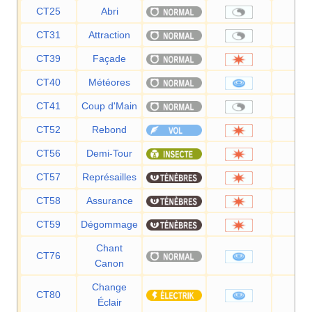
CT25
Abri
—
CT31
Attraction
—
CT39
Façade
70
CT40
Météores
60
CT41
Coup d'Main
—
CT52
Rebond
85
CT56
Demi-Tour
70
CT57
Représailles
50
CT58
Assurance
60
CT59
Dégommage
—
Chant
CT76
60
Canon
Change
CT80
70
Éclair