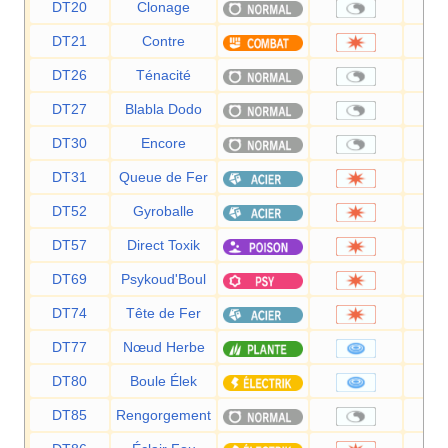
DT20
Clonage
DT21
Contre
DT26
Ténacité
DT27
Blabla Dodo
DT30
Encore
DT31
Queue de Fer
DT52
Gyroballe
DT57
Direct Toxik
DT69
Psykoud'Boul
DT74
Tête de Fer
DT77
Nœud Herbe
DT80
Boule Élek
DT85
Rengorgement