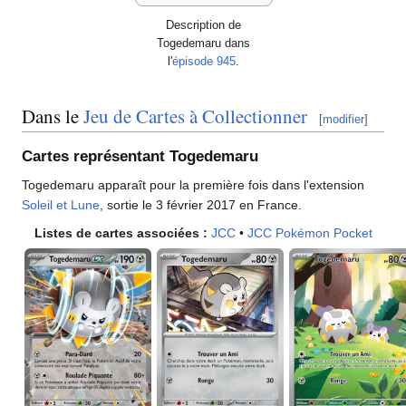
Description de
Togedemaru dans
l'
épisode 945
.
Dans le
Jeu de Cartes à Collectionner
[
modifier
]
Cartes représentant Togedemaru
Togedemaru apparaît pour la première fois dans l'extension
Soleil et Lune
, sortie le 3 février 2017 en France.
Listes de cartes associées
:
JCC
•
JCC Pokémon Pocket