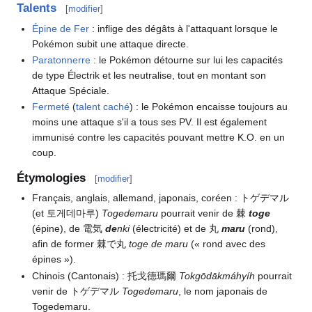
Talents
[
modifier
]
Épine de Fer
: inflige des dégâts à l'attaquant lorsque le
Pokémon subit une attaque directe.
Paratonnerre
: le Pokémon détourne sur lui les capacités
de type Électrik et les neutralise, tout en montant son
Attaque Spéciale.
Fermeté
(
talent caché
)
: le Pokémon encaisse toujours au
moins une attaque s'il a tous ses PV. Il est également
immunisé contre les capacités pouvant mettre K.O. en un
coup.
Étymologies
[
modifier
]
Français, anglais, allemand, japonais, coréen
: トゲデマル
(et 토게데마루)
Togedemaru
pourrait venir de 棘
toge
(épine), de 電気
de
nki
(électricité) et de 丸
maru
(rond),
afin de former 棘で丸
toge de maru
(«
rond avec des
épines
»).
Chinois (Cantonais)
: 托戈德瑪爾
Tokgōdākmáhyíh
pourrait
venir de トゲデマル
Togedemaru
, le nom japonais de
Togedemaru.