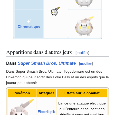
Chromatique
Apparitions dans d'autres jeux
[
modifier
]
Dans
Super Smash Bros. Ultimate
[
modifier
]
Dans Super Smash Bros. Ultimate, Togedemaru est un des
Pokémon qui peut sortir des Poké Balls et un des esprits que le
joueur peut obtenir.
Pokémon
Attaques
Effets sur le combat
Lance une attaque électrique
qui l'entoure et causant des
Électrikipik
dégâts à ceux qui sont trop