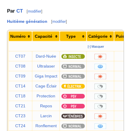
Par
CT
[
modifier
]
Huitième génération
[
modifier
]
Numéro
Capacité
Type
Catégorie
Puissa
[-] Masquer
CT07
Dard-Nuée
25
CT08
Ultralaser
15
CT09
Giga Impact
15
CT14
Cage Éclair
—
CT18
Protection
—
CT21
Repos
—
CT23
Larcin
60
CT24
Ronflement
50