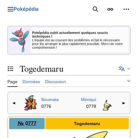
Aller
au
Poképédia
Menu principal
Rechercher
Apparence
Outil
contenu
Poképédia subit actuellement quelques soucis
techniques !
L'équipe est au courant des problèmes et fait le nécessaire
pour les arranger le plus rapidement possible. Merci de votre
compréhension !
Togedemaru
Basculer la table des matières
Page
Données
Discussion
Boumata
Mimiqui
◄
►
0776
0778
№ 0777
Togedemaru