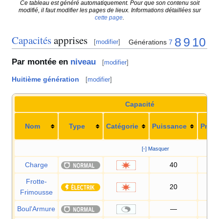
Ce tableau est généré automatiquement. Pour que son contenu soit
modifié, il faut modifier les pages de lieux. Informations détaillées sur
cette page
.
Capacités
apprises
8
9
10
Générations
7
[
modifier
]
Par montée en
niveau
[
modifier
]
Huitième génération
[
modifier
]
Capacité
Nom
Type
Catégorie
Puissance
Préci
[-] Masquer
Charge
40
10
Frotte-
20
10
Frimousse
Boul'Armure
—