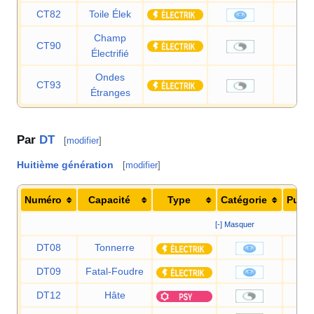
CT82
Toile Élek
55
Champ
CT90
—
Électrifié
Ondes
CT93
—
Étranges
Par
DT
[
modifier
]
Huitième génération
[
modifier
]
Numéro
Capacité
Type
Catégorie
Puis
[-] Masquer
DT08
Tonnerre
DT09
Fatal-Foudre
DT12
Hâte