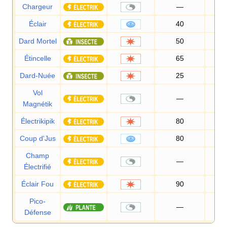
Chargeur
—
Éclair
40
10
Dard Mortel
50
10
Étincelle
65
10
Dard-Nuée
25
9
Vol
—
Magnétik
Électrikipik
80
10
Coup d'Jus
80
10
Champ
—
Électrifié
Éclair Fou
90
10
Pico-
—
Défense