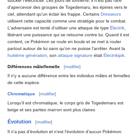
stocker l'électricité. Les jours de tonnerre, il n'est pas rare
d'apercevoir des groupes de Togedemaru, les épines vers le
ciel, attendant qu'un éclair les frappe. Certains
Dresseurs
utilisent cette capacité comme une stratégie pour le combat.
L'adversaire est tenté d'utiliser une attaque de type
Électrik
,
libérant une puissance qui se retourne contre lui. Quand il est
content, ce Pokémon se roule en boule et se met à rouler
partout autour de lui sans qu'on ne puisse l'arrêter. Avant la
huitième génération
, son
attaque signature
était
Électrikipik
.
Différences mâle/femelle
[
modifier
]
Il n'y a aucune différence entre les individus mâles et femelles
de cette espèce.
Chromatique
[
modifier
]
Lorsqu'il est chromatique, le corps gris de Togedemaru est
beige et ses parties marron sont plus claires.
Évolution
[
modifier
]
Il n'a pas d'évolution et n'est l'évolution d'aucun Pokémon.