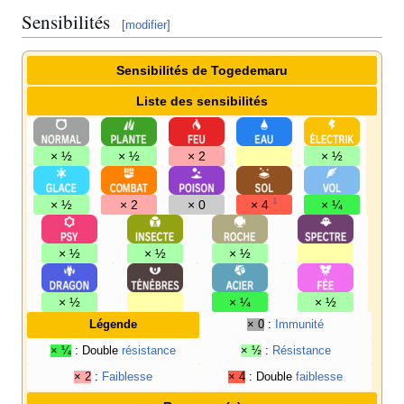
Sensibilités
[
modifier
]
Sensibilités de Togedemaru
Liste des sensibilités
× ½
× ½
× 2
× ½
1
× ½
× 2
× 0
× 4
× ¼
× ½
× ½
× ½
× ½
× ¼
× ½
Légende
× 0
:
Immunité
× ¼
: Double
résistance
× ½
:
Résistance
× 2
:
Faiblesse
× 4
: Double
faiblesse