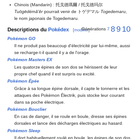
Chinois (Mandarin)
: 托戈德瑪爾 / 托戈德玛尔
Tuōgēdémǎ'ěr
pourrait venir de トゲデマル
Togedemaru
,
le nom japonais de Togedemaru.
8
9
10
Générations
7
Descriptions du
Pokédex
[
modifier
]
Pokémon GO
Il ne produit pas beaucoup d'électricité par lui-même, aussi
se recharge-t-il quand il y a de l'orage.
Pokémon Masters EX
Les quatorze épines de son dos se hérissent de leur
propre chef quand il est surpris ou excité.
Pokémon Épée
Grâce à sa longue épine dorsale, il capte le tonnerre et les
attaques des Pokémon Électrik, puis stocke leur courant
dans sa poche électrique.
Pokémon Bouclier
En cas de danger, il se roule en boule, dresse ses épines
dorsales et lance des décharges électriques au hasard.
Pokémon Sleep
Il dort habituellement roulé en boule, les épines de son dos