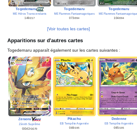
Togedemaru
Togedemaru
Togedemaru
ME Flammes Fantasmagoriques
ME Flammes Fantasmagoriqu
ME Héros Transcendants
073
104
149
/094
/094
/217
[Voir toutes les cartes]
Apparitions sur d'autres cartes
Togedemaru apparaît également sur les cartes suivantes
:
Pikachu
Dedenne
Zeraora
EB Tempête Argentée
EB Tempête Argentée
Zénith Suprême
049
085
/195
/195
GG42
/GG70