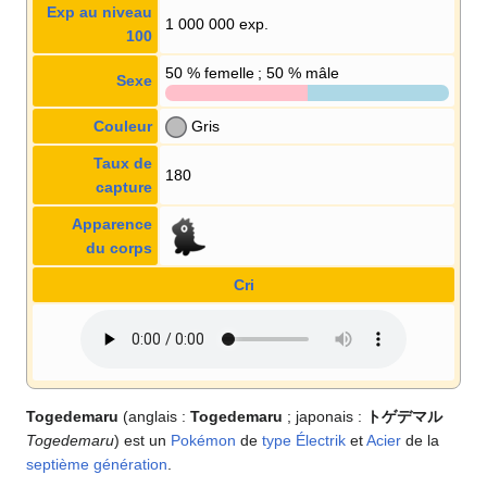
Exp au niveau
1 000 000 exp.
100
50
% femelle ; 50
% mâle
Sexe
Couleur
Gris
Taux de
180
capture
Apparence
du corps
Cri
Togedemaru
(anglais
:
Togedemaru
; japonais
:
トゲデマル
Togedemaru
) est un
Pokémon
de
type
Électrik
et
Acier
de la
septième génération
.