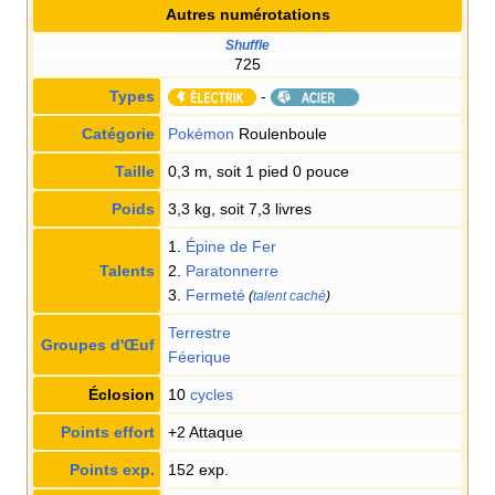
Autres numérotations
Shuffle
725
Types
-
Catégorie
Pokémon
Roulenboule
Taille
0,3 m, soit 1 pied 0 pouce
Poids
3,3 kg, soit 7,3 livres
1.
Épine de Fer
Talents
2.
Paratonnerre
3.
Fermeté
(
talent caché
)
Terrestre
Groupes d'Œuf
Féerique
Éclosion
10
cycles
Points effort
+2 Attaque
Points exp.
152 exp.