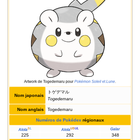
Artwork de Togedemaru pour
Pokémon Soleil
et
Lune
.
トゲデマル
Nom japonais
Togedemaru
Nom anglais
Togedemaru
Numéros de Pokédex
régionaux
S
L
US
UL
Galar
Alola
Alola
225
292
348