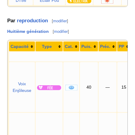
DT86
Éclair Fou
Par
reproduction
[
modifier
]
Huitième génération
[
modifier
]
Capacité
Type
Cat.
Puis.
Préc.
PP
Voix
40
—
15
Enjôleuse