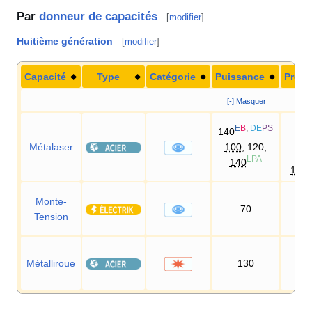
Par
donneur de capacités
[
modifier
]
Huitième génération
[
modifier
]
Capacité
Type
Catégorie
Puissance
Préci
[-] Masquer
95
E
B
,
DE
PS
140
D
Métalaser
100
, 120,
95
LPA
140
100
Monte-
70
10
Tension
Métalliroue
130
10