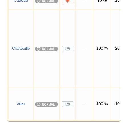
Cadeau
—
90
%
15
Chatouille
—
100
%
20
Vœu
—
100
%
10