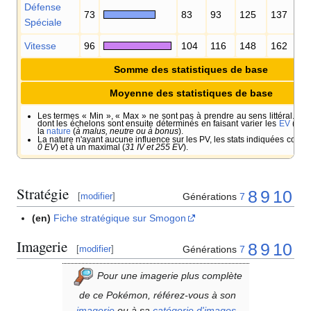
Défense
73
83
93
125
137
Spéciale
Vitesse
96
104
116
148
162
Somme des statistiques de base
Moyenne des statistiques de base
Les termes «
Min
», «
Max
» ne sont pas à prendre au sens littéral. Il s
dont les échelons sont ensuite déterminés en faisant varier les
EV
(
entr
la
nature
(
à malus, neutre ou à bonus
).
La nature n'ayant aucune influence sur les PV, les stats indiquées corre
0 EV
) et à un maximal (
31 IV et 255 EV
).
Stratégie
8
9
10
Générations
7
[
modifier
]
(en)
Fiche stratégique sur Smogon
Imagerie
8
9
10
Générations
7
[
modifier
]
Pour une imagerie plus complète
de ce Pokémon, référez-vous à son
imagerie
ou à sa
catégorie d'images
.