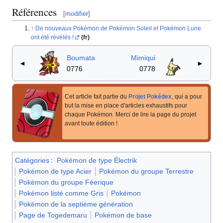
Références
[
modifier
]
De nouveaux Pokémon de Pokémon Soleil et Pokémon Lune
ont été révélés
!
(fr)
Boumata
Mimiqui
◄
►
0776
0778
Cet article fait partie du
Projet Pokédex
, qui a pour
but la mise en place d'articles exhaustifs pour
chaque Pokémon. Merci de lire la page du projet
avant toute édition
!
Catégories
:
Pokémon de type Électrik
Pokémon de type Acier
Pokémon du groupe Terrestre
Pokémon du groupe Féerique
Pokémon listé comme Gris
Pokémon
Pokémon de la septième génération
Page de Togedemaru
Pokémon de base