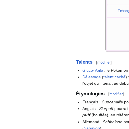
Échan
Talents
[
modifier
]
Gluco-Voile
: le Pokémon 
Délestage
(
talent caché
)
l'objet qu'il tenait au dé
Étymologies
[
modifier
]
Français
:
Cupcanaille
pou
Anglais
:
Slurpuff
pourrait
puff
(bouffée), en référe
Allemand
:
Sabbaione
pou
(
Sabayon
).