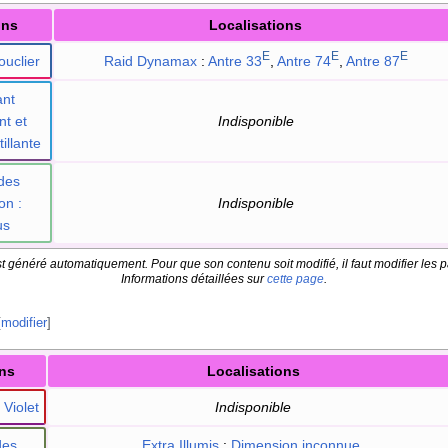
ons
Localisations
E
E
E
ouclier
Raid Dynamax
:
Antre 33
,
Antre 74
,
Antre 87
nt
nt et
Indisponible
illante
des
on
:
Indisponible
us
t généré automatiquement. Pour que son contenu soit modifié, il faut modifier les p
Informations détaillées sur
cette page
.
[
modifier
]
ns
Localisations
 Violet
Indisponible
des
Extra Illumis
:
Dimension inconnue
,