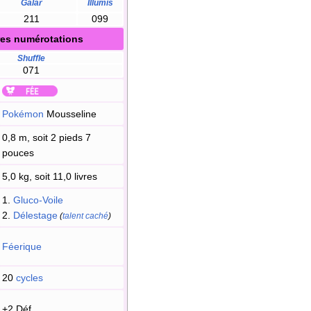
Galar
Illumis
211
099
res numérotations
Shuffle
071
Pokémon
Mousseline
0,8 m, soit 2 pieds 7
pouces
5,0 kg, soit 11,0 livres
1.
Gluco-Voile
2.
Délestage
(
talent caché
)
Féerique
20
cycles
+2 Déf.