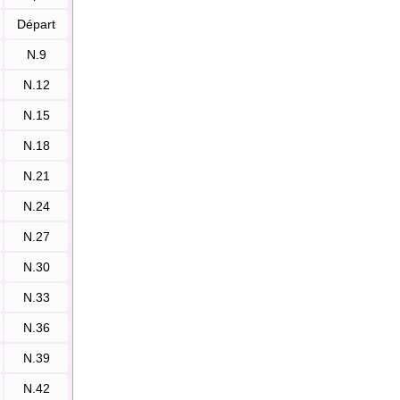
Départ
N.9
N.12
N.15
N.18
N.21
N.24
N.27
N.30
N.33
N.36
N.39
N.42