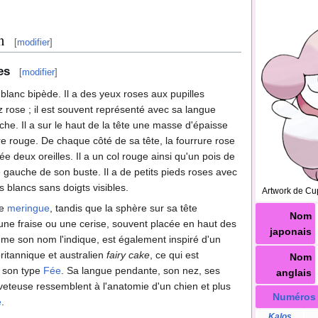
n
[
modifier
]
es
[
modifier
]
lanc bipède. Il a des yeux roses aux pupilles
z rose
; il est souvent représenté avec sa langue
he. Il a sur le haut de la tête une masse d'épaisse
e rouge. De chaque côté de sa tête, la fourrure rose
e deux oreilles. Il a un col rouge ainsi qu'un pois de
 gauche de son buste. Il a de petits pieds roses avec
as blancs sans doigts visibles.
Artwork de Cu
ne
meringue
, tandis que la sphère sur sa tête
Nom
ne fraise ou une cerise, souvent placée en haut des
japonais
mme son nom l'indique, est également inspiré d'un
britannique et australien
fairy cake
, ce qui est
Nom
e son type
Fée
. Sa langue pendante, son nez, ses
anglais
uveteuse ressemblent à l'anatomie d'un chien et plus
Numéros
é
.
Kalos