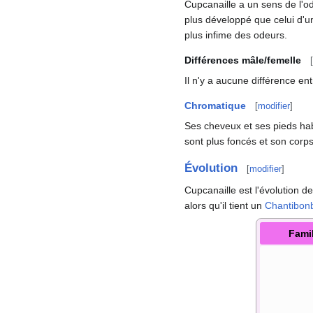
Cupcanaille a un sens de l'od
plus développé que celui d'u
plus infime des odeurs.
Différences mâle/femelle
[
Il n'y a aucune différence en
Chromatique
[
modifier
]
Ses cheveux et ses pieds hab
sont plus foncés et son corps
Évolution
[
modifier
]
Cupcanaille est l'évolution d
alors qu'il tient un
Chantibon
Fami