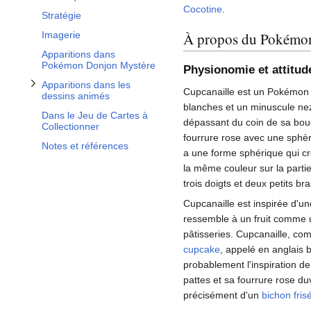
Cocotine
.
Stratégie
À propos du Pokémo
Imagerie
Apparitions dans
Pokémon Donjon Mystère
Physionomie et attitud
Apparitions dans les
Cupcanaille est un Pokémon b
dessins animés
blanches et un minuscule ne
Dans le Jeu de Cartes à
dépassant du coin de sa bouc
Collectionner
fourrure rose avec une sphèr
Notes et références
a une forme sphérique qui cré
la même couleur sur la partie
trois doigts et deux petits br
Cupcanaille est inspirée d'u
ressemble à un fruit comme u
pâtisseries. Cupcanaille, co
cupcake
, appelé en anglais 
probablement l'inspiration d
pattes et sa fourrure rose d
précisément d'un
bichon fris