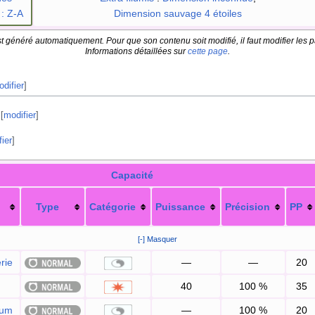
: Z-A
Dimension sauvage 4 étoiles
t généré automatiquement. Pour que son contenu soit modifié, il faut modifier les p
Informations détaillées sur
cette page
.
difier
]
[
modifier
]
ier
]
Capacité
Type
Catégorie
Puissance
Précision
PP
[-] Masquer
rie
—
—
20
40
100
%
35
fum
—
100
%
20