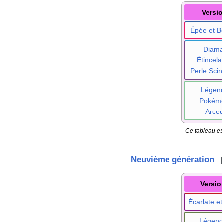
Versi
Épée et B
Diama
Étincela
Perle Scint
Légen
Pokém
Arce
Ce tableau es
Neuvième génération
Versio
Écarlate et
Légen