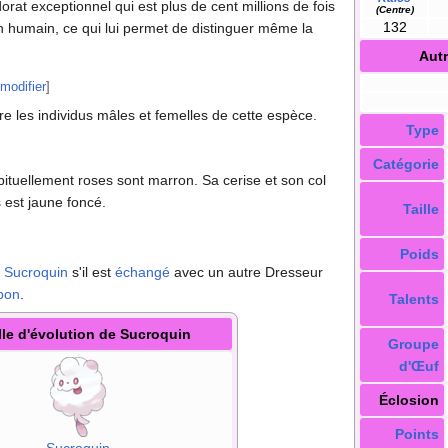
orat exceptionnel qui est plus de cent millions de fois
(Centre)
132
n humain, ce qui lui permet de distinguer même la
Aut
modifier
]
tre les individus mâles et femelles de cette espèce.
Type
Catégorie
ituellement roses sont marron. Sa cerise et son col
 est jaune foncé.
Taille
Poids
e
Sucroquin
s'il est
échangé
avec un autre Dresseur
bon
.
Talents
lle d'évolution de Sucroquin
Groupe
d'Œuf
Éclosion
Points