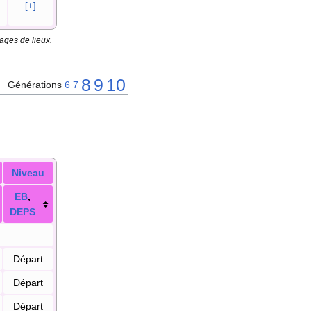
[+]
ages de lieux.
8
9
10
Générations
6
7
Niveau
E
B
,
DE
PS
Départ
Départ
Départ