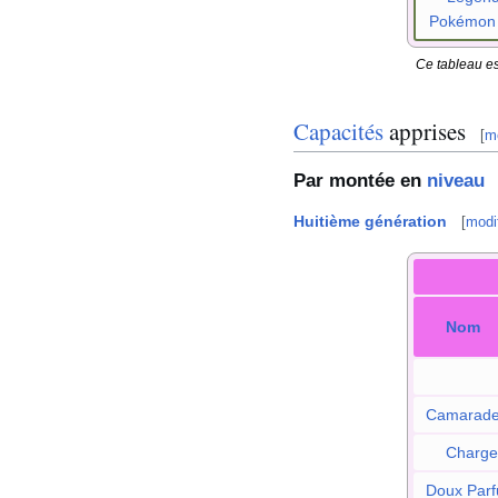
Pokémon
Ce tableau es
Capacités
apprises
[
mo
Par montée en
niveau
Huitième génération
[
modif
Nom
Camarade
Charge
Doux Par