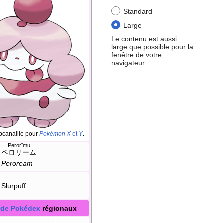
Standard
Large
Le contenu est aussi
large que possible pour la
fenêtre de votre
navigateur.
pcanaille pour
Pokémon X
et
Y
.
Perorīmu
ペロリーム
Peroream
Slurpuff
 de Pokédex
régionaux