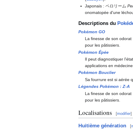
Japonais
: ペロリーム
Pe
onomatopée d'une léchoui
Descriptions du
Pokéd
Pokémon GO
La finesse de son odorat 
pour les pâtissiers.
Pokémon Épée
Il peut diagnostiquer l'ét
applications en médecine
Pokémon Bouclier
Sa fourrure est si aérée qu
Légendes Pokémon
:
Z-A
La finesse de son odorat 
pour les pâtissiers.
Localisations
[
modifier
]
Huitième génération
[
m