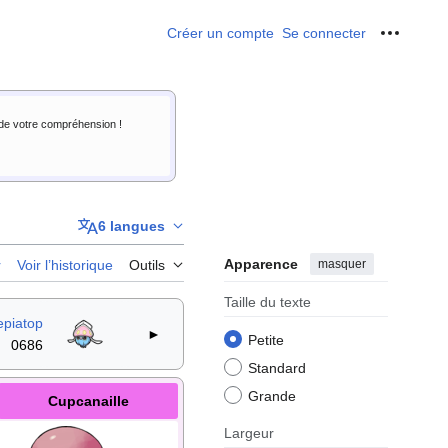
Créer un compte
Se connecter
Outils p
i de votre compréhension !
6 langues
Apparence
masquer
r
Voir l’historique
Outils
Taille du texte
epiatop
►
Petite
0686
Standard
Grande
Cupcanaille
Largeur