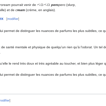
roream
pourrait venir de ペロペロ
pero
pero
(slurp,
lle) et de
c
ream
(crème, en anglais).
ex
[
modifier
]
lui permet de distinguer les nuances de parfums les plus subtiles, ce q
at de santé mentale et physique de quelqu'un rien qu'à l'odorat. Un tel d
.
'elle le rend très doux et très agréable au toucher, et bien plus léger qu'
lui permet de distinguer les nuances de parfums les plus subtiles, ce q
odifier
]