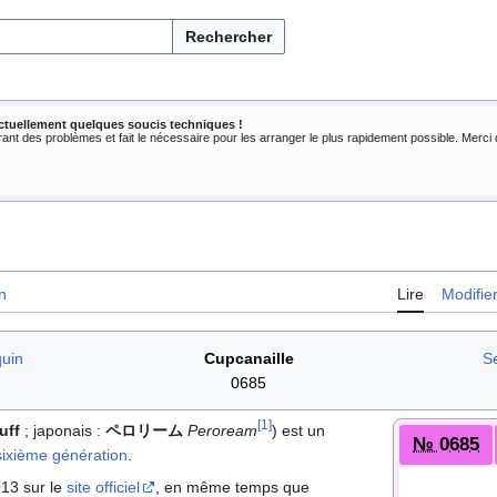
Rechercher
ctuellement quelques soucis techniques !
rant des problèmes et fait le nécessaire pour les arranger le plus rapidement possible. Merc
n
Lire
Modifie
uin
Cupcanaille
S
0685
[
1
]
uff
; japonais
:
ペロリーム
Peroream
) est un
№ 0685
sixième génération
.
013 sur le
site officiel
, en même temps que