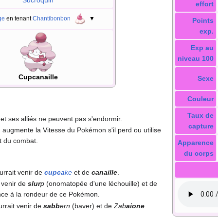
Sucroquin
effort
ge
en tenant
Chantibonbon
▼
Points
exp.
Exp au
niveau 100
Cupcanaille
Sexe
Couleur
Taux de
et ses alliés ne peuvent pas s'endormir.
capture
: augmente la Vitesse du Pokémon s'il perd ou utilise
but du combat.
Apparence
du corps
rrait venir de
cupca
ke
et de
canaille
.
 venir de
slur
p
(onomatopée d'une léchouille) et de
nce à la rondeur de ce Pokémon.
rrait venir de
sabb
ern
(baver) et de
Zab
aione