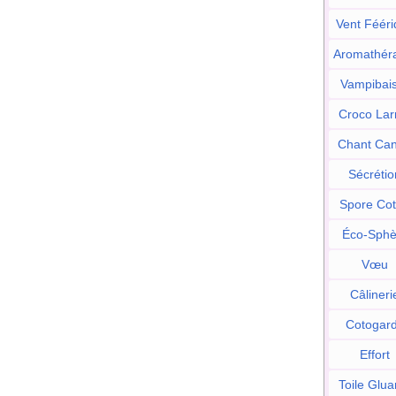
Vent Fééri
Aromathér
Vampibai
Croco La
Chant Ca
Sécrétio
Spore Co
Éco-Sphè
Vœu
Câlineri
Cotogar
Effort
Toile Glua