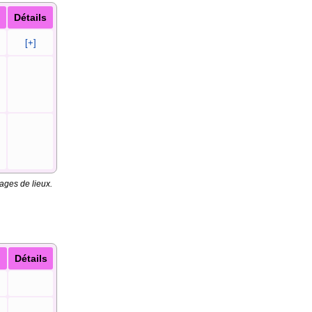
Détails
[+]
ages de lieux.
Détails