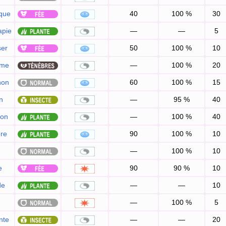
que
40
100
%
30
apie
—
—
5
ser
50
100
%
10
rme
—
100
%
20
non
60
100
%
15
n
—
95
%
40
ton
—
100
%
40
re
90
100
%
10
—
100
%
10
e
90
90
%
10
de
—
—
10
—
100
%
5
nte
—
—
20