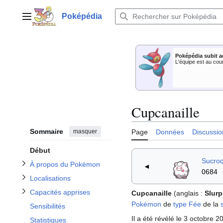
Aller
au
Poképédia
Menu principal
contenu
Afficher / masquer la sous-section À propos du Pokémon
Poképédia subit a
Afficher / masquer la sous-section Capacités apprises
Afficher / masquer la sous-section Localisations
L'équipe est au cou
Afficher / masquer la sous-section Apparitions dans les dessins animés
Cupcanaille
Sommaire
masquer
Page
Données
Discussio
Début
Sucroq
À propos du Pokémon
◄
0684
Localisations
Capacités apprises
Cupcanaille
(anglais
:
Slurp
Pokémon
de
type
Fée
de la
Sensibilités
Il a été révélé le 3 octobre 2
Statistiques