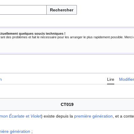
Rechercher
ctuellement quelques soucis techniques !
rant des problèmes et fait le nécessaire pour les arranger le plus rapidement possible. Merc
n
Lire
Modifie
CT019
mon Écarlate
et
Violet
) existe depuis la
première génération
, et a cont
ière génération
;