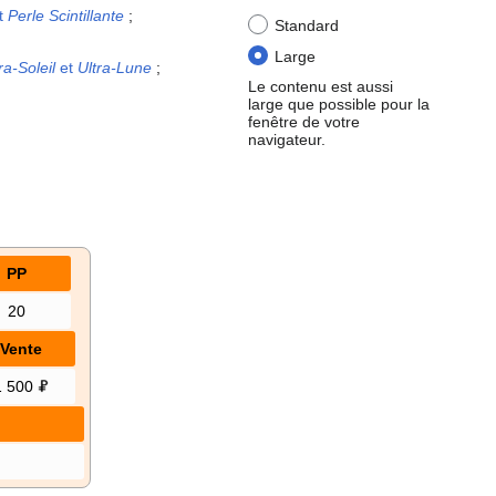
t
Perle Scintillante
;
Standard
Large
a-Soleil
et
Ultra-Lune
;
Le contenu est aussi
large que possible pour la
fenêtre de votre
navigateur.
PP
20
Vente
1 500