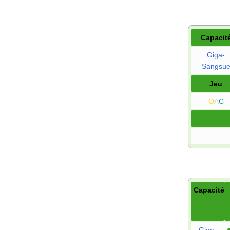
Capacit
Giga-
Sangsu
Jeu
O
A
C
Capacité