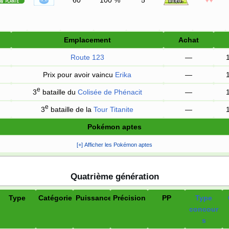
60
100
%
5
♥♥
Emplacement
Achat
Route 123
—
Prix pour avoir vaincu
Erika
—
e
3
bataille du
Colisée de Phénacit
—
e
3
bataille de la
Tour Titanite
—
Pokémon aptes
[+] Afficher les Pokémon aptes
Quatrième génération
Type
Catégorie
Puissance
Précision
PP
Type
concour
s