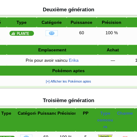
Deuxième génération
é
Type
Catégorie
Puissance
Précision
60
100
%
e
Emplacement
Achat
Prix pour avoir vaincu
Erika
—
Pokémon aptes
[+] Afficher les Pokémon aptes
Troisième génération
Type
Catégorie
Puissance
Précision
PP
Type
Charme
concou
rs