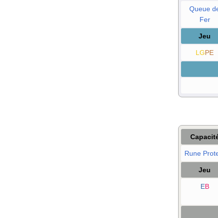
Queue d
Fer
Jeu
LG
PE
Capacit
Rune Prot
Jeu
E
B