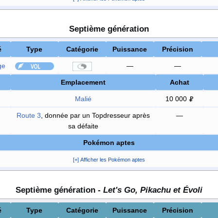
Septième génération
é
Type
Catégorie
Puissance
Précision
ge
—
—
Emplacement
Achat
Malié
10 000
Route 3
, donnée par un Topdresseur après
—
sa défaite
Pokémon aptes
[+] Afficher les Pokémon aptes
Septième génération -
Let's Go, Pikachu et Évoli
é
Type
Catégorie
Puissance
Précision