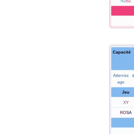
N2
B2
Capacité
Atterriss
age
Jeu
X
Y
RO
SA