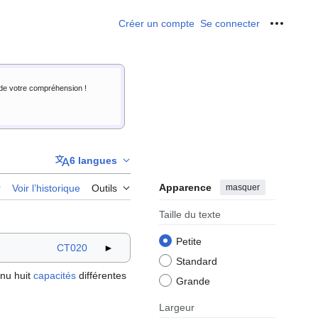
Créer un compte
Se connecter
Outils p
i de votre compréhension !
6 langues
Apparence
masquer
r
Voir l’historique
Outils
Taille du texte
Petite
CT020
►
Standard
enu huit
capacités
différentes
Grande
Largeur