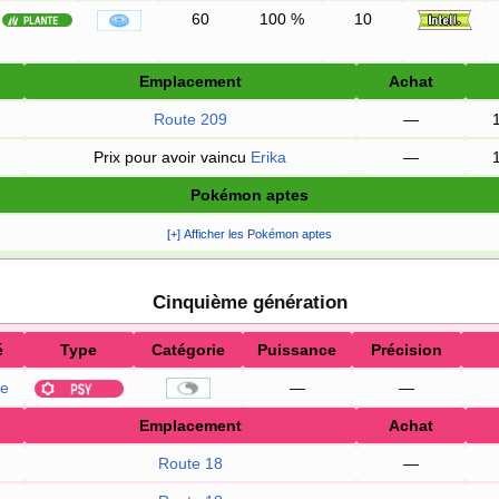
60
100
%
10
Emplacement
Achat
Route 209
—
Prix pour avoir vaincu
Erika
—
Pokémon aptes
[+] Afficher les Pokémon aptes
Cinquième génération
é
Type
Catégorie
Puissance
Précision
ie
—
—
Emplacement
Achat
Route 18
—