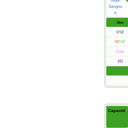
Giga-
Sangsu
e
Jeu
R
S
E
RF
VF
Colo
XD
Capacité