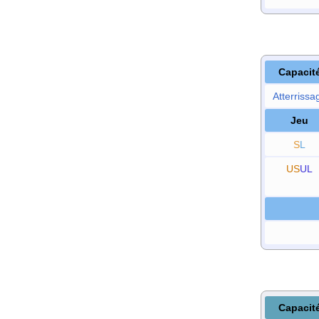
Capacit
Atterrissa
Jeu
S
L
US
UL
Capacit