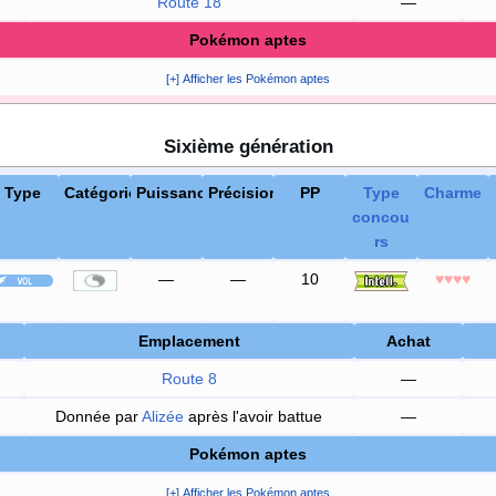
Route 18
—
Pokémon aptes
[+] Afficher les Pokémon aptes
Sixième génération
Type
Catégorie
Puissance
Précision
PP
Type
Charme
concou
rs
—
—
10
♥♥♥♥
Emplacement
Achat
Route 8
—
Donnée par
Alizée
après l'avoir battue
—
Pokémon aptes
[+] Afficher les Pokémon aptes