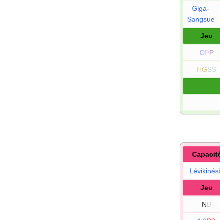
Giga-
Sangsue
Jeu
D
P
P
HG
SS
Capacit
Lévikinés
Jeu
N
B