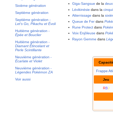
Giga-Sangsue
de la
deux
Sixième génération
Lévikinésie
dans la
cinqu
Septième génération
Atterrissage
dans la
sixi
Septième génération -
Queue de Fer
dans
Pok
Let's Go, Pikachu et Évoli
Rune Protect
dans
Poké
Huitième génération -
Voix Enjôleuse
dans
Poké
Épée et Bouclier
Rayon Gemme
dans
Lég
Huitième génération -
Diamant Étincelant et
Perle Scintillante
Neuvième génération -
Écarlate et Violet
Capacit
Neuvième génération -
Frappe Atl
Légendes Pokémon ZA
Voir aussi
Jeu
R
B
J