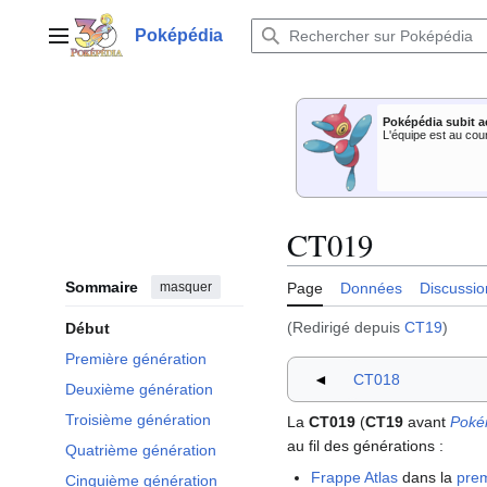
Aller
au
Poképédia
Menu principal
contenu
Poképédia subit a
L'équipe est au cou
CT019
Sommaire
masquer
Page
Données
Discussio
(Redirigé depuis
CT19
)
Début
Première génération
◄
CT018
Deuxième génération
Troisième génération
La
CT019
(
CT19
avant
Poké
au fil des générations
:
Quatrième génération
Frappe Atlas
dans la
prem
Cinquième génération