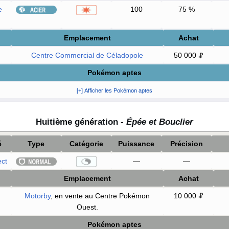
e
100
75
%
Emplacement
Achat
Centre Commercial de Céladopole
50 000
Pokémon aptes
[+] Afficher les Pokémon aptes
Huitième génération -
Épée et Bouclier
é
Type
Catégorie
Puissance
Précision
ect
—
—
Emplacement
Achat
Motorby
, en vente au Centre Pokémon
10 000
Ouest.
Pokémon aptes