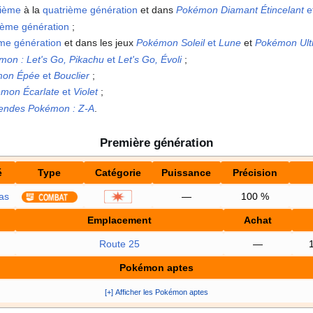
ième
à la
quatrième génération
et dans
Pokémon Diamant Étincelant
e
ième génération
;
ème génération
et dans les jeux
Pokémon Soleil
et
Lune
et
Pokémon Ultr
émon
: Let's Go, Pikachu
et
Let's Go, Évoli
;
mon Épée
et
Bouclier
;
mon Écarlate
et
Violet
;
endes Pokémon
:
Z-A
.
Première génération
é
Type
Catégorie
Puissance
Précision
as
—
100
%
Emplacement
Achat
Route 25
—
Pokémon aptes
[+] Afficher les Pokémon aptes