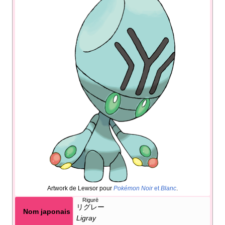
Artwork de Lewsor pour
Pokémon Noir
et
Blanc
.
Rigurē
リグレー
Nom japonais
Ligray