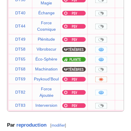
Magie
DT40
Échange
Force
DT44
Cosmique
DT49
Plénitude
DT58
Vibrobscur
8
DT65
Éco-Sphère
9
DT68
Machination
DT69
Psykoud'Boul
8
Force
DT82
2
Ajoutée
DT83
Interversion
Par
reproduction
[
modifier
]