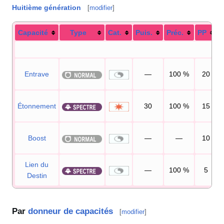
Huitième génération
[
modifier
]
Capacité
Type
Cat.
Puis.
Préc.
PP
Entrave
—
100
%
20
Étonnement
30
100
%
15
Boost
—
—
10
Lien du
—
100
%
5
Destin
Par
donneur de capacités
[
modifier
]