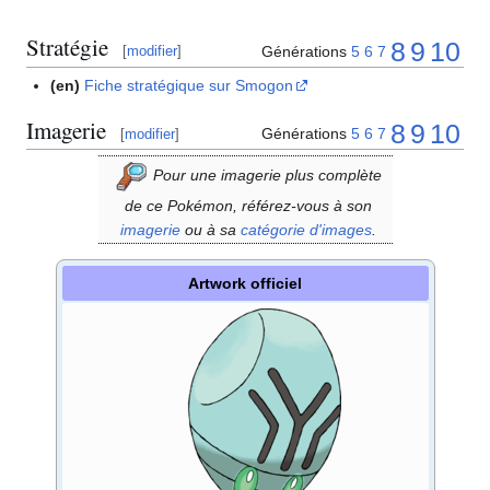
Stratégie
8
9
10
Générations
5
6
7
[
modifier
]
(en)
Fiche stratégique sur Smogon
Imagerie
8
9
10
Générations
5
6
7
[
modifier
]
Pour une imagerie plus complète
de ce Pokémon, référez-vous à son
imagerie
ou à sa
catégorie d'images
.
Artwork officiel