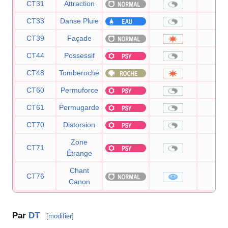
CT31
Attraction
—
CT33
Danse Pluie
—
CT39
Façade
70
CT44
Possessif
—
CT48
Tomberoche
60
CT60
Permuforce
—
CT61
Permugarde
—
CT70
Distorsion
—
Zone
CT71
—
Étrange
Chant
CT76
60
Canon
Par
DT
[
modifier
]