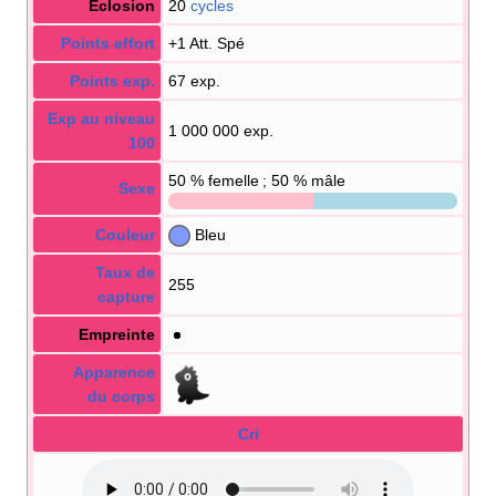
Éclosion
20
cycles
Points effort
+1 Att. Spé
Points exp.
67 exp.
Exp au niveau
1 000 000 exp.
100
50
% femelle ; 50
% mâle
Sexe
Couleur
Bleu
Taux de
255
capture
Empreinte
Apparence
du corps
Cri