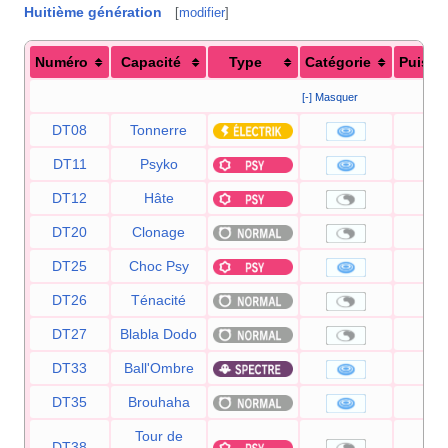
Huitième génération
[
modifier
]
Numéro
Capacité
Type
Catégorie
Puissa
[-] Masquer
DT08
Tonnerre
9
DT11
Psyko
9
DT12
Hâte
DT20
Clonage
DT25
Choc Psy
8
DT26
Ténacité
DT27
Blabla Dodo
DT33
Ball'Ombre
8
DT35
Brouhaha
9
Tour de
DT38