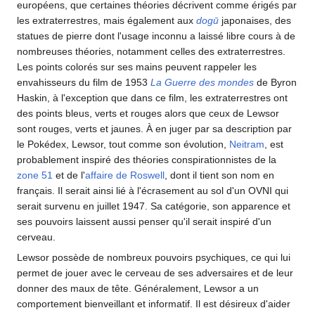
européens, que certaines théories décrivent comme érigés par
les extraterrestres, mais également aux
dogū
japonaises, des
statues de pierre dont l'usage inconnu a laissé libre cours à de
nombreuses théories, notamment celles des extraterrestres.
Les points colorés sur ses mains peuvent rappeler les
envahisseurs du film de 1953
La Guerre des mondes
de Byron
Haskin, à l'exception que dans ce film, les extraterrestres ont
des points bleus, verts et rouges alors que ceux de Lewsor
sont rouges, verts et jaunes. À en juger par sa description par
le Pokédex, Lewsor, tout comme son évolution,
Neitram
, est
probablement inspiré des théories conspirationnistes de la
zone 51
et de l'
affaire de Roswell
, dont il tient son nom en
français. Il serait ainsi lié à l'écrasement au sol d'un OVNI qui
serait survenu en juillet 1947. Sa catégorie, son apparence et
ses pouvoirs laissent aussi penser qu'il serait inspiré d'un
cerveau.
Lewsor possède de nombreux pouvoirs psychiques, ce qui lui
permet de jouer avec le cerveau de ses adversaires et de leur
donner des maux de tête. Généralement, Lewsor a un
comportement bienveillant et informatif. Il est désireux d'aider