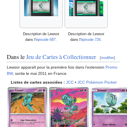
Description de Lewsor
Description de Lewsor
dans l'
épisode 687
.
dans l'
épisode 726
.
Dans le
Jeu de Cartes à Collectionner
[
modifier
]
Lewsor apparaît pour la première fois dans l'extension
Promo
BW
, sortie le mai 2011 en France.
Listes de cartes associées
:
JCC
•
JCC Pokémon Pocket