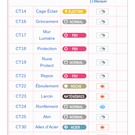
[-] Masquer
CT14
Cage Éclair
—
CT16
Grincement
—
Mur
CT17
—
Lumière
CT18
Protection
—
Rune
CT19
—
Protect
CT21
Repos
—
CT22
Éboulement
75
CT23
Larcin
60
CT24
Ronflement
50
CT25
Abri
—
CT30
Ailes d'Acier
70