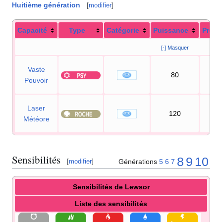
Huitième génération
[
modifier
]
Capacité
Type
Catégorie
Puissance
Préci
[-] Masquer
Vaste
80
10
Pouvoir
Laser
120
90
Météore
Sensibilités
8
9
10
Générations
5
6
7
[
modifier
]
Sensibilités de Lewsor
Liste des sensibilités