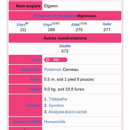
Nom anglais
Elgyem
Numéros de Pokédex
régionaux
N
B
N2
B2
US
UL
Galar
Unys
Unys
Alola
111
188
275
277
Autres numérotations
Shuffle
572
Type
Catégorie
Pokémon
Cerveau
Taille
0,5 m, soit 1 pied 8 pouces
Poids
9,0 kg, soit 19,8 livres
1.
Télépathe
Talents
2.
Synchro
3.
Analyste
(
talent caché
)
Groupe d'Œuf
Humanoïde