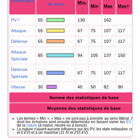
Statistique
Min-
Mi
de base
Min
¹
Max
¹
Max+
¹
¹
¹
PV
²
55
130
162
25
Attaque
55
67
75
107
117
13
Défense
55
67
75
107
117
13
Attaque
85
94
105
137
150
18
Spéciale
Défense
55
67
75
107
117
13
Spéciale
Vitesse
30
45
50
82
90
86
Somme des statistiques de base
Moyenne des statistiques de base
Les termes «
Min
», «
Max
» ne sont pas à prendre au sens littéral. Il s'a
dont les échelons sont ensuite déterminés en faisant varier les
EV
(
ent
de la
nature
(
à malus, neutre ou à bonus
).
La nature n'ayant aucune influence sur les PV, les stats indiquées corre
et 0 EV
) et à un maximal (
31 IV et 255 EV
).