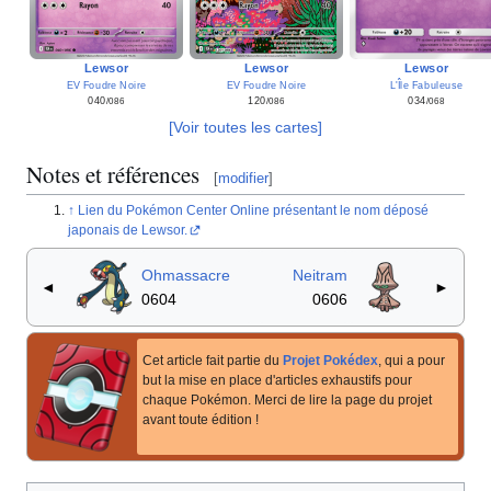
Lewsor
Lewsor
Lewsor
EV Foudre Noire
EV Foudre Noire
L'Île Fabuleuse
040
120
034
/086
/086
/068
[Voir toutes les cartes]
Notes et références
[
modifier
]
Lien du Pokémon Center Online présentant le nom déposé
japonais de Lewsor.
Ohmassacre
Neitram
◄
►
0604
0606
Cet article fait partie du
Projet Pokédex
, qui a pour
but la mise en place d'articles exhaustifs pour
chaque Pokémon. Merci de lire la page du projet
avant toute édition
!