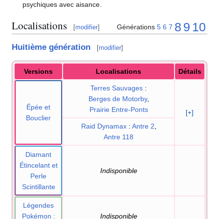
psychiques avec aisance.
Localisations
8
9
10
Générations
5
6
7
[
modifier
]
Huitième génération
[
modifier
]
Versions
Localisations
Détails
Terres Sauvages
:
Berges de Motorby
,
Épée et
Prairie Entre-Ponts
[+]
Bouclier
Raid Dynamax
:
Antre 2
,
Antre 118
Diamant
Étincelant et
Indisponible
Perle
Scintillante
Légendes
Pokémon
:
Indisponible