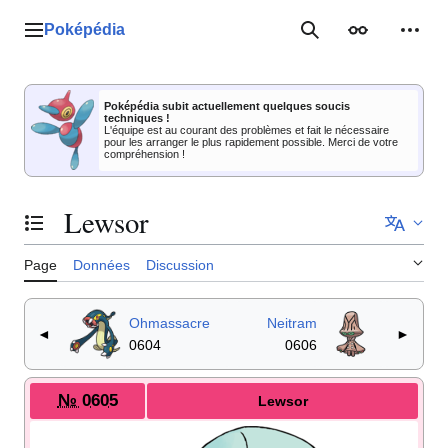
Aller
au
Poképédia
Menu principal
Rechercher
Apparence
Outil
contenu
Poképédia subit actuellement quelques soucis
techniques !
L'équipe est au courant des problèmes et fait le nécessaire
pour les arranger le plus rapidement possible. Merci de votre
compréhension !
Lewsor
Basculer la table des matières
Page
Données
Discussion
Ohmassacre
Neitram
◄
►
0604
0606
№ 0605
Lewsor