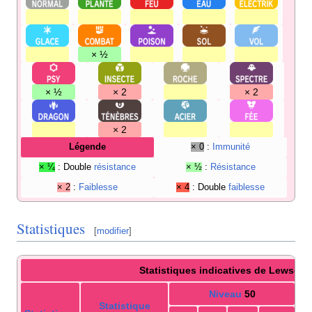
× ½
× ½
× 2
× 2
× 2
Légende
× 0
:
Immunité
× ¼
: Double
résistance
× ½
:
Résistance
× 2
:
Faiblesse
× 4
: Double
faiblesse
Statistiques
[
modifier
]
Statistiques indicatives de Lewsor
Niveau
50
Statistique