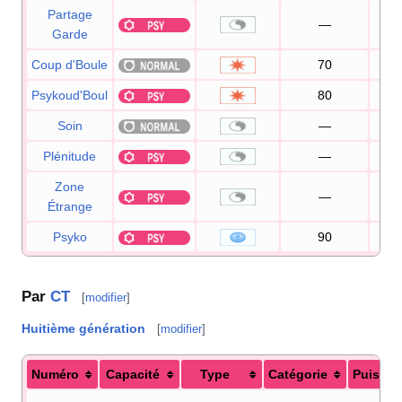
Partage
—
Garde
Coup d'Boule
70
1
Psykoud'Boul
80
Soin
—
1
Plénitude
—
Zone
—
Étrange
Psyko
90
1
Par
CT
[
modifier
]
Huitième génération
[
modifier
]
Numéro
Capacité
Type
Catégorie
Puissa