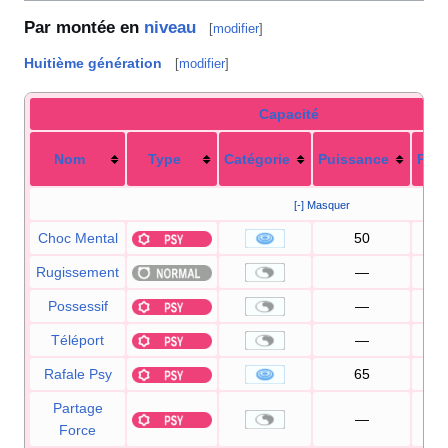
Par montée en
niveau
[
modifier
]
Huitième génération
[
modifier
]
Capacité
Nom
Type
Catégorie
Puissance
Préc
[-] Masquer
Choc Mental
50
1
Rugissement
—
1
Possessif
—
Téléport
—
Rafale Psy
65
1
Partage
—
Force