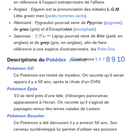
en référence à l'aspect extraterrestre de l'affaire.
Anglais
:
Elgyem
est la prononciation des initiales
L.G.M
,
Little green men (
petits hommes verts
).
Allemand
:
Pygraulon
pourrait venir de
Py
gmäe
(
pygmée
),
de
grau
(gris) et d'
Encepha
lon
(
encéphale
).
Japonais
: リグレー
Ligray
pourrait venir de
li
ttle
(petit, en
anglais) et de
grey
(gris, en anglais), afin de faire
référence à une espèce d'extraterrestre, les
Petit-Gris
.
8
9
10
Générations
5
6
7
Descriptions du
Pokédex
[
modifier
]
Pokémon GO
Ce Pokémon est nimbé de mystère. On raconte qu'il serait
apparu il y a 50 ans, après la chute d'un OVNI.
Pokémon Épée
S'il se tient près d'une télé, d'étranges panoramas
apparaissent à l'écran. On raconte qu'il s'agirait de
paysages venus des terres natales de Lewsor.
Pokémon Bouclier
Ce Pokémon a été découvert il y a environ 50 ans. Son
cerveau surdéveloppé lui permet d'utiliser ses pouvoirs