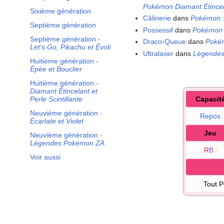
Pokémon Diamant Étince
Sixième génération
Câlinerie
dans
Pokémon
Septième génération
Possessif
dans
Pokémon
Septième génération -
Draco-Queue
dans
Pokém
Let's Go, Pikachu et Évoli
Ultralaser
dans
Légende
Huitième génération -
Épée et Bouclier
Huitième génération -
Diamant Étincelant et
Perle Scintillante
Capacit
Neuvième génération -
Repos
Écarlate et Violet
Jeu
Neuvième génération -
Légendes Pokémon ZA
R
B
J
Voir aussi
Tout 