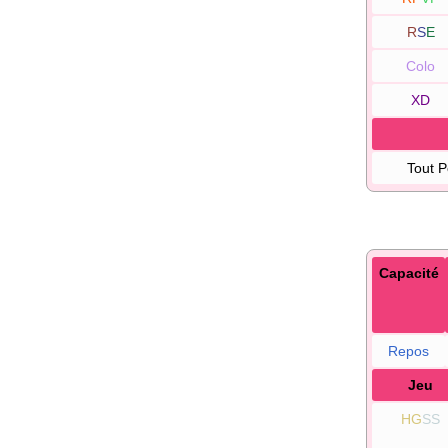
R
S
E
Colo
XD
Tout 
Capacité
Repos
Jeu
HG
SS