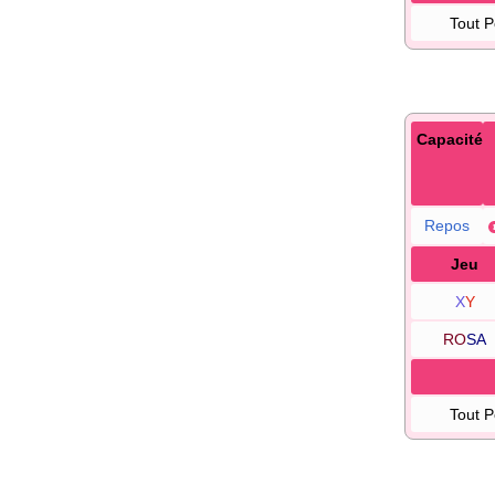
Tout 
Capacité
Repos
Jeu
X
Y
RO
SA
Tout 