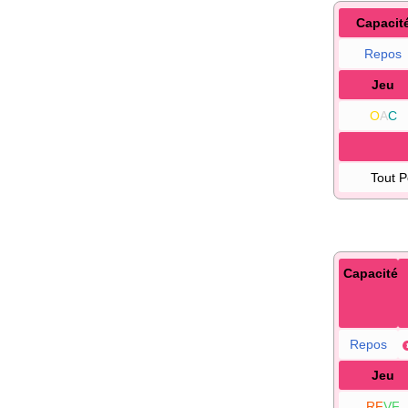
Capacit
Repos
Jeu
O
A
C
Tout 
Capacité
Repos
Jeu
RF
VF