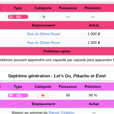
é
Type
Catégorie
Puissance
Précision
—
—
Emplacement
Achat
Rue du Dôme Royal
1 000
Rue du Dôme Royal
1 000
Pokémon aptes
Pokémon pouvant apprendre une capacité par capsule peut apprendre 
Septième génération -
Let's Go, Pikachu et Évoli
é
Type
Catégorie
Puissance
Précision
e
90
90
%
Emplacement
Achat
Maison au sommet du
Manoir Céladon
,
—