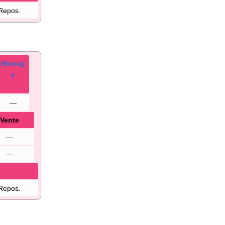
Repos.
Blocag
e
—
Vente
—
—
Repos.