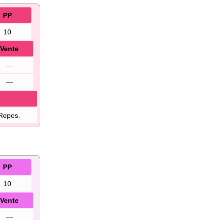
PP
10
Vente
—
—
Repos.
PP
10
Vente
—