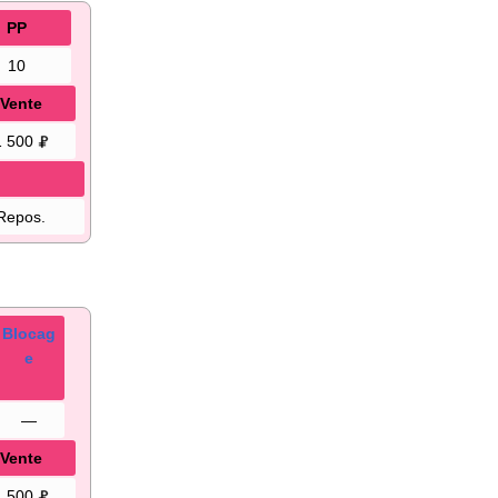
PP
10
Vente
1 500
Repos.
Blocag
e
—
Vente
1 500