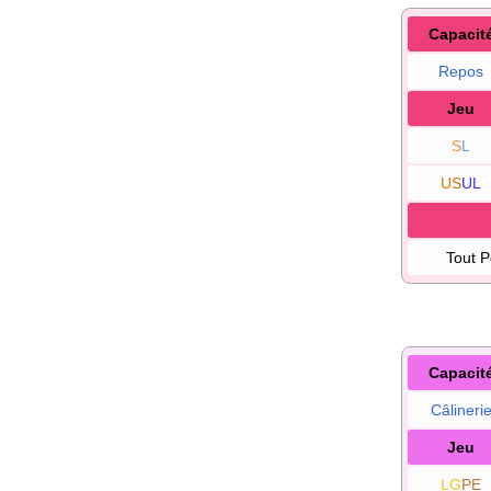
Capacit
Repos
Jeu
S
L
US
UL
Tout 
Capacit
Câlineri
Jeu
LG
PE