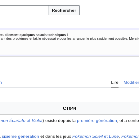
Rechercher
ctuellement quelques soucis techniques !
rant des problèmes et fait le nécessaire pour les arranger le plus rapidement possible. Merc
n
Lire
Modifie
CT044
mon Écarlate
et
Violet
) existe depuis la
première génération
, et a cont
a
sixième génération
et dans les jeux
Pokémon Soleil
et
Lune
,
Pokémon 