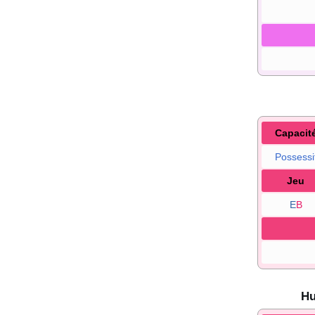
Capacit
Possessi
Jeu
E
B
Hu