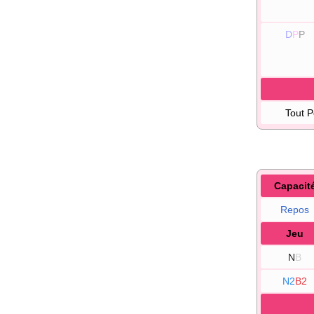
D
P
P
Tout 
Capacit
Repos
Jeu
N
B
N2
B2