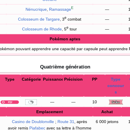
E
Nénucrique
,
Ramassage
—
e
Colosseum de Targare
, 3
combat
—
e
Colosseum de Rhode
, 5
tour
—
Pokémon aptes
Pokémon pouvant apprendre une capacité par capsule peut apprendre 
Quatrième génération
Type
Catégorie
Puissance
Précision
PP
Type
concour
s
—
—
10
Emplacement
Achat
Casino de Doublonville
;
Route 31
, après
6 000 jetons
avoir remis
Piafabec
avec sa lettre à l'homme