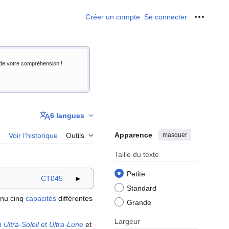
Créer un compte
Se connecter
Outils p
i de votre compréhension !
6 langues
Apparence
masquer
r
Voir l’historique
Outils
Taille du texte
Petite
CT045
►
Standard
enu cinq
capacités
différentes
Grande
Largeur
Ultra-Soleil
et
Ultra-Lune
et