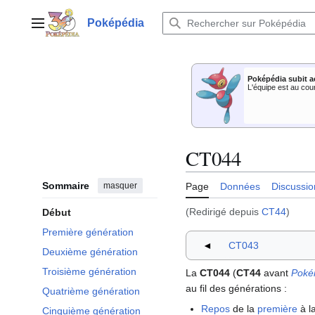
Aller
au
Poképédia
Menu principal
contenu
Poképédia subit a
L'équipe est au cou
CT044
Sommaire
masquer
Page
Données
Discussio
(Redirigé depuis
CT44
)
Début
Première génération
◄
CT043
Deuxième génération
Troisième génération
La
CT044
(
CT44
avant
Poké
au fil des générations
:
Quatrième génération
Repos
de la
première
à l
Cinquième génération