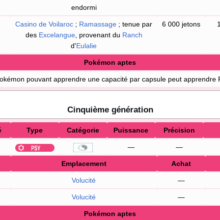
endormi
Casino de Voilaroc
;
Ramassage
; tenue par
6 000 jetons
des
Excelangue
, provenant du
Ranch
d'
Eulalie
Pokémon aptes
Pokémon pouvant apprendre une capacité par capsule peut apprendre 
Cinquième génération
é
Type
Catégorie
Puissance
Précision
—
—
Emplacement
Achat
Volucité
—
Volucité
—
Pokémon aptes