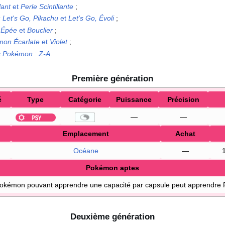
lant
et
Perle Scintillante
;
: Let's Go, Pikachu
et
Let's Go, Évoli
;
 Épée
et
Bouclier
;
on Écarlate
et
Violet
;
s Pokémon
:
Z-A
.
Première génération
é
Type
Catégorie
Puissance
Précision
—
—
Emplacement
Achat
Océane
—
Pokémon aptes
Pokémon pouvant apprendre une capacité par capsule peut apprendre 
Deuxième génération