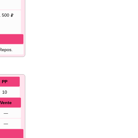
1 500
Repos.
PP
10
Vente
—
—