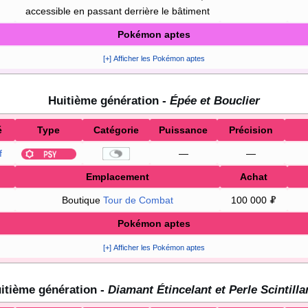
accessible en passant derrière le bâtiment
Pokémon aptes
[+] Afficher les Pokémon aptes
Huitième génération -
Épée et Bouclier
é
Type
Catégorie
Puissance
Précision
f
—
—
Emplacement
Achat
Boutique
Tour de Combat
100 000
Pokémon aptes
[+] Afficher les Pokémon aptes
itième génération -
Diamant Étincelant et Perle Scintilla