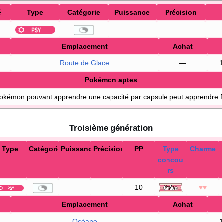
é
Type
Catégorie
Puissance
Précision
—
—
Emplacement
Achat
Route de Glace
—
Pokémon aptes
Pokémon pouvant apprendre une capacité par capsule peut apprendre 
Troisième génération
Type
Catégorie
Puissance
Précision
PP
Type
Charme
concou
rs
—
—
10
♥♥
Emplacement
Achat
Océane
—