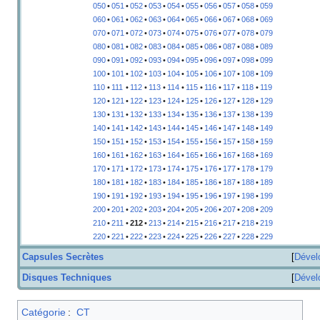
050
•
051
•
052
•
053
•
054
•
055
•
056
•
057
•
058
•
059
060
•
061
•
062
•
063
•
064
•
065
•
066
•
067
•
068
•
069
070
•
071
•
072
•
073
•
074
•
075
•
076
•
077
•
078
•
079
080
•
081
•
082
•
083
•
084
•
085
•
086
•
087
•
088
•
089
090
•
091
•
092
•
093
•
094
•
095
•
096
•
097
•
098
•
099
100
•
101
•
102
•
103
•
104
•
105
•
106
•
107
•
108
•
109
110
•
111
•
112
•
113
•
114
•
115
•
116
•
117
•
118
•
119
120
•
121
•
122
•
123
•
124
•
125
•
126
•
127
•
128
•
129
130
•
131
•
132
•
133
•
134
•
135
•
136
•
137
•
138
•
139
140
•
141
•
142
•
143
•
144
•
145
•
146
•
147
•
148
•
149
150
•
151
•
152
•
153
•
154
•
155
•
156
•
157
•
158
•
159
160
•
161
•
162
•
163
•
164
•
165
•
166
•
167
•
168
•
169
170
•
171
•
172
•
173
•
174
•
175
•
176
•
177
•
178
•
179
180
•
181
•
182
•
183
•
184
•
185
•
186
•
187
•
188
•
189
190
•
191
•
192
•
193
•
194
•
195
•
196
•
197
•
198
•
199
200
•
201
•
202
•
203
•
204
•
205
•
206
•
207
•
208
•
209
210
•
211
•
212
•
213
•
214
•
215
•
216
•
217
•
218
•
219
220
•
221
•
222
•
223
•
224
•
225
•
226
•
227
•
228
•
229
Capsules Secrètes
Dével
Disques Techniques
Dével
Catégorie
:
CT