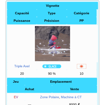
Vignette
Capacité
Type
Catégorie
Puissance
Précision
PP
Triple Axel
20
90
%
10
Jeu
Emplacement
Achat
Vente
E
V
Zone Polaire
,
Machine à CT
—
8000