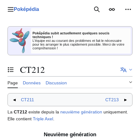
Aller
au
Poképédia
Menu principal
Rechercher
Apparence
Outil
contenu
Poképédia subit actuellement quelques soucis
techniques !
L'équipe est au courant des problèmes et fait le nécessaire
pour les arranger le plus rapidement possible. Merci de votre
compréhension !
CT212
Basculer la table des matières
Page
Données
Discussion
◄
CT211
CT213
►
La
CT212
existe depuis la
neuvième génération
uniquement.
Elle contient
Triple Axel
.
Neuvième génération