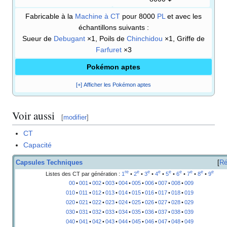
Fabricable à la
Machine à CT
pour 8000
PL
et avec les
échantillons suivants
:
Sueur de
Debugant
×1, Poils de
Chinchidou
×1, Griffe de
Farfuret
×3
Pokémon aptes
[+] Afficher les Pokémon aptes
Voir aussi
[
modifier
]
CT
Capacité
Capsules Techniques
Ré
re
e
e
e
e
e
e
e
e
Listes des CT par génération
:
1
•
2
•
3
•
4
•
5
•
6
•
7
•
8
•
9
00
•
001
•
002
•
003
•
004
•
005
•
006
•
007
•
008
•
009
010
•
011
•
012
•
013
•
014
•
015
•
016
•
017
•
018
•
019
020
•
021
•
022
•
023
•
024
•
025
•
026
•
027
•
028
•
029
030
•
031
•
032
•
033
•
034
•
035
•
036
•
037
•
038
•
039
040
•
041
•
042
•
043
•
044
•
045
•
046
•
047
•
048
•
049