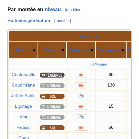
Par montée en
niveau
[
modifier
]
Huitième génération
[
modifier
]
Capacité
Nom
Type
Catégorie
Puissance
Préc
[-] Masquer
Centrifugifle
60
1
Coud'Krâne
130
1
Jet de Sable
—
1
Ligotage
15
9
Lilliput
—
Piétisol
60
1
Coup