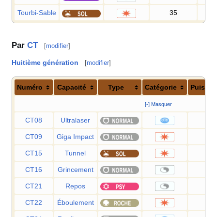
Tourbi-Sable
35
8
Par
CT
[
modifier
]
Huitième génération
[
modifier
]
Numéro
Capacité
Type
Catégorie
Puissa
[-] Masquer
CT08
Ultralaser
15
CT09
Giga Impact
15
CT15
Tunnel
80
CT16
Grincement
—
CT21
Repos
—
CT22
Éboulement
75