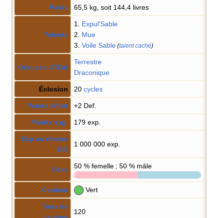
Poids
65,5 kg, soit 144,4 livres
1.
Expul'Sable
Talents
2.
Mue
3.
Voile Sable
(
talent caché
)
Terrestre
Groupes d'Œuf
Draconique
Éclosion
20
cycles
Points effort
+2 Def.
Points exp.
179 exp.
Exp au niveau
1 000 000 exp.
100
50
% femelle ; 50
% mâle
Sexe
Couleur
Vert
Taux de
120
capture