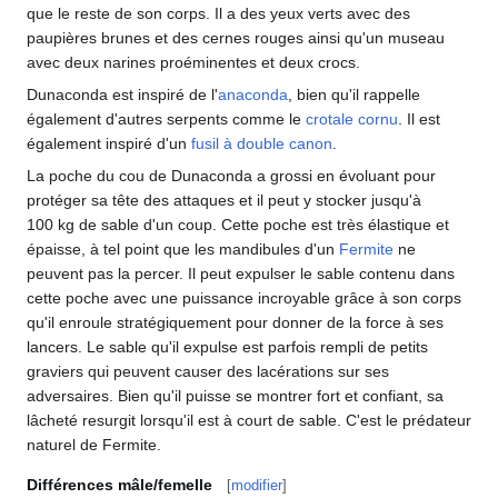
que le reste de son corps. Il a des yeux verts avec des
paupières brunes et des cernes rouges ainsi qu'un museau
avec deux narines proéminentes et deux crocs.
Dunaconda est inspiré de l'
anaconda
, bien qu'il rappelle
également d'autres serpents comme le
crotale cornu
. Il est
également inspiré d'un
fusil à double canon
.
La poche du cou de Dunaconda a grossi en évoluant pour
protéger sa tête des attaques et il peut y stocker jusqu'à
100
kg de sable d'un coup. Cette poche est très élastique et
épaisse, à tel point que les mandibules d'un
Fermite
ne
peuvent pas la percer. Il peut expulser le sable contenu dans
cette poche avec une puissance incroyable grâce à son corps
qu'il enroule stratégiquement pour donner de la force à ses
lancers. Le sable qu'il expulse est parfois rempli de petits
graviers qui peuvent causer des lacérations sur ses
adversaires. Bien qu'il puisse se montrer fort et confiant, sa
lâcheté resurgit lorsqu'il est à court de sable. C'est le prédateur
naturel de Fermite.
Différences mâle/femelle
[
modifier
]