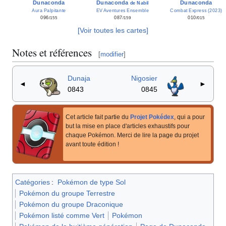
Dunaconda
Dunaconda
Dunaconda
de Nabil
EV Aventures Ensemble
Combat Express (2023)
Aura Palpitante
087
010
096
/159
/015
/155
[Voir toutes les cartes]
Notes et références
[
modifier
]
Dunaja
Nigosier
◄
►
0843
0845
Cet article fait partie du
Projet Pokédex
, qui a pour
but la mise en place d'articles exhaustifs pour
chaque Pokémon. Merci de lire la page du projet
avant toute édition
!
Catégories
:
Pokémon de type Sol
Pokémon du groupe Terrestre
Pokémon du groupe Draconique
Pokémon listé comme Vert
Pokémon