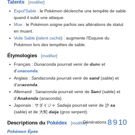
Talents
[
modifier
]
Expul'Sable
: le Pokémon déclenche une tempête de sable
quand il subit une attaque.
Mue
: le Pokémon soigne parfois ses altérations de statut
en muant.
Voile Sable
(
talent caché
)
: augmente l'Esquive du
Pokémon lors des tempêtes de sable.
Étymologies
[
modifier
]
Français
:
Dunaconda
pourrait venir de
dun
e
et
d'
a
naconda
.
Anglais
:
Sandaconda
pourrait venir de
sand
(sable) et
d'
an
aconda
.
Allemand
:
Sanaconda
pourrait venir de
San
d
(sable) et
d'
Anakonda
(anaconda).
Japonais
: サダイジャ
Sadaija
pourrait venir de 沙
sa
(sable) et de 大蛇
daija
(gros serpent).
8
9
10
Générations
Descriptions du
Pokédex
[
modifier
]
Pokémon Épée