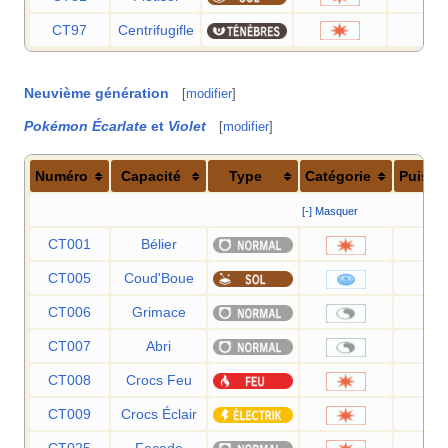
CT97
Centrifugifle
60
Neuvième génération
[
modifier
]
Pokémon Écarlate
et
Violet
[
modifier
]
Numéro
Capacité
Type
Catégorie
Puissa
[-] Masquer
CT001
Bélier
9
CT005
Coud'Boue
2
CT006
Grimace
CT007
Abri
CT008
Crocs Feu
6
CT009
Crocs Éclair
6