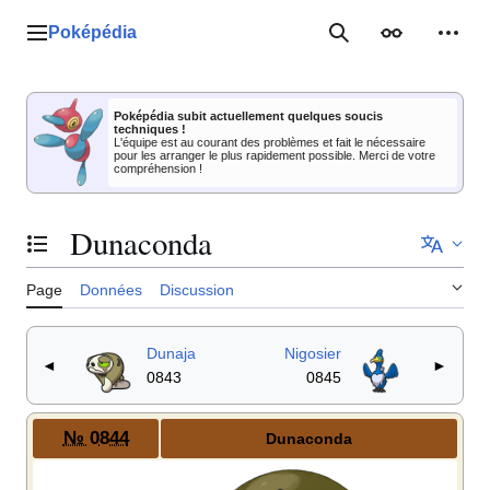
Aller
au
Poképédia
Menu principal
Rechercher
Apparence
Outil
contenu
Poképédia subit actuellement quelques soucis
techniques !
L'équipe est au courant des problèmes et fait le nécessaire
pour les arranger le plus rapidement possible. Merci de votre
compréhension !
Dunaconda
Basculer la table des matières
Page
Données
Discussion
Dunaja
Nigosier
◄
►
0843
0845
№ 0844
Dunaconda