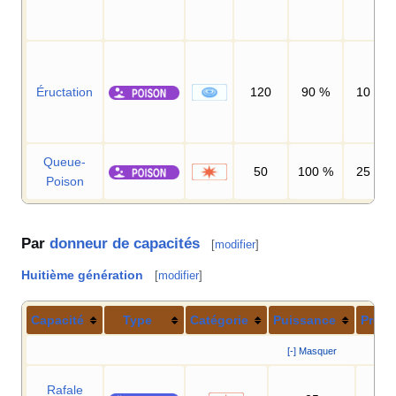
Éructation
120
90
%
10
Queue-
50
100
%
25
Poison
Par
donneur de capacités
[
modifier
]
Huitième génération
[
modifier
]
Capacité
Type
Catégorie
Puissance
Préci
[-] Masquer
Rafale