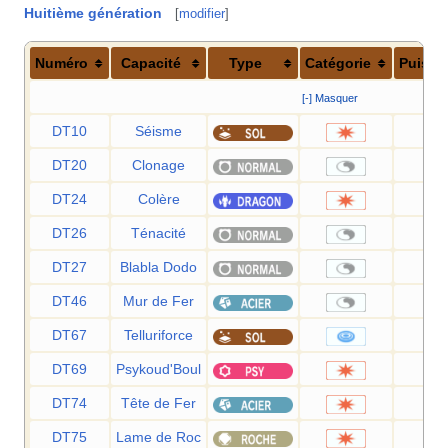
Huitième génération
[
modifier
]
Numéro
Capacité
Type
Catégorie
Puissa
[-] Masquer
DT10
Séisme
10
DT20
Clonage
DT24
Colère
12
DT26
Ténacité
DT27
Blabla Dodo
DT46
Mur de Fer
DT67
Telluriforce
9
DT69
Psykoud'Boul
8
DT74
Tête de Fer
8
DT75
Lame de Roc
10