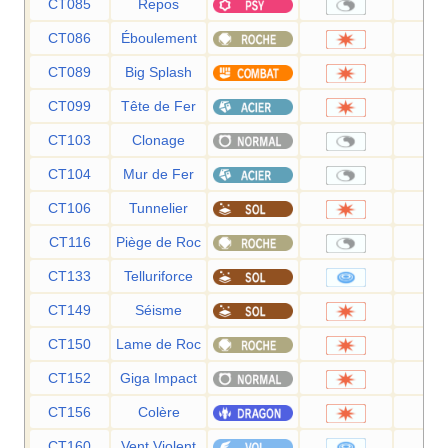
CT085
Repos
CT086
Éboulement
7
CT089
Big Splash
8
CT099
Tête de Fer
8
CT103
Clonage
CT104
Mur de Fer
CT106
Tunnelier
8
CT116
Piège de Roc
CT133
Telluriforce
9
CT149
Séisme
10
CT150
Lame de Roc
10
CT152
Giga Impact
15
CT156
Colère
12
CT160
Vent Violent
11