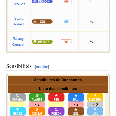
25
90
Écailles
Sable
70
10
Ardent
Ravage
70
90
Rampant
Sensibilités
[
modifier
]
Sensibilités de Dunaconda
Liste des sensibilités
× 2
× 2
× 0