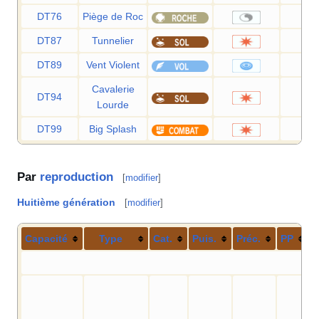
DT76
Piège de Roc
DT87
Tunnelier
8
DT89
Vent Violent
11
Cavalerie
DT94
9
Lourde
DT99
Big Splash
8
Par
reproduction
[
modifier
]
Huitième génération
[
modifier
]
Capacité
Type
Cat.
Puis.
Préc.
PP