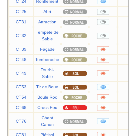
CT24
Ronflement
50
CT25
Abri
—
CT31
Attraction
—
Tempête de
CT32
—
Sable
CT39
Façade
70
CT48
Tomberoche
60
Tourbi-
CT49
35
Sable
CT53
Tir de Boue
55
CT54
Boule Roc
25
CT68
Crocs Feu
65
Chant
CT76
60
Canon
CT81
Piétisol
60