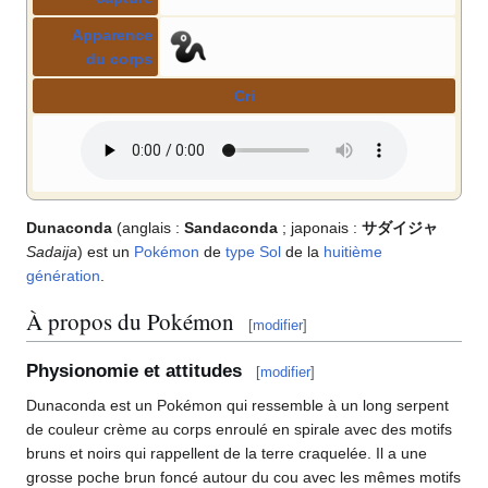
Apparence
du corps
Cri
Dunaconda
(anglais
:
Sandaconda
; japonais
:
サダイジャ
Sadaija
) est un
Pokémon
de
type
Sol
de la
huitième
génération
.
À propos du Pokémon
[
modifier
]
Physionomie et attitudes
[
modifier
]
Dunaconda est un Pokémon qui ressemble à un long serpent
de couleur crème au corps enroulé en spirale avec des motifs
bruns et noirs qui rappellent de la terre craquelée. Il a une
grosse poche brun foncé autour du cou avec les mêmes motifs