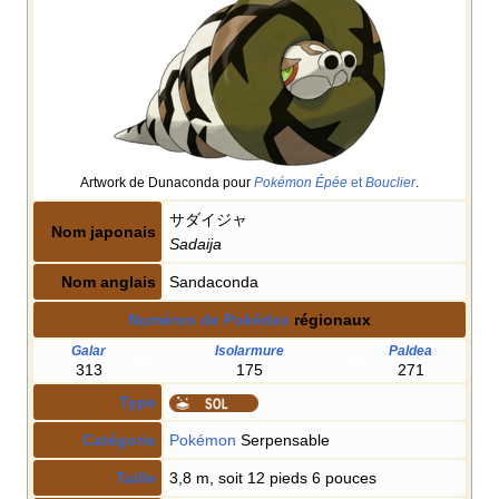
Artwork de Dunaconda pour
Pokémon Épée
et
Bouclier
.
サダイジャ
Nom japonais
Sadaija
Nom anglais
Sandaconda
Numéros de Pokédex
régionaux
Galar
Isolarmure
Paldea
313
175
271
Type
Catégorie
Pokémon
Serpensable
Taille
3,8 m, soit 12 pieds 6 pouces