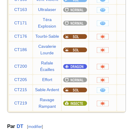
CT163
Ultralaser
15
Téra
CT171
8
Explosion
CT176
Tourbi-Sable
3
Cavalerie
CT186
9
Lourde
Rafale
CT200
2
Écailles
CT205
Effort
CT215
Sable Ardent
7
Ravage
CT219
7
Rampant
Par
DT
[
modifier
]