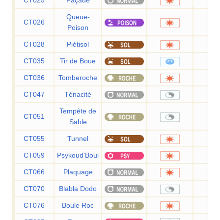
CT025
Façade
7
Queue-
CT026
5
Poison
CT028
Piétisol
6
CT035
Tir de Boue
5
CT036
Tomberoche
6
CT047
Ténacité
Tempête de
CT051
Sable
CT055
Tunnel
8
CT059
Psykoud'Boul
8
CT066
Plaquage
8
CT070
Blabla Dodo
CT076
Boule Roc
2