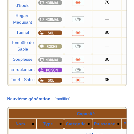
70
1
d'Boule
Regard
—
1
Médusant
Tunnel
80
1
Tempête de
—
Sable
Souplesse
80
7
Enroulement
—
Tourbi-Sable
35
8
Neuvième génération
[
modifier
]
Capacité
Nom
Type
Catégorie
Puissance
Préc