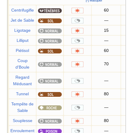
[-] Masquer
Centrifugifle
60
1
Jet de Sable
—
1
Ligotage
15
9
Lilliput
—
Piétisol
60
1
Coup
70
1
d'Boule
Regard
—
1
Médusant
Tunnel
80
1
Tempête de
—
Sable
Souplesse
80
7
Enroulement
—