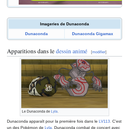
Imageries de
Dunaconda
Dunaconda
Dunaconda Gigamax
Apparitions dans le
dessin animé
[
modifier
]
Le Dunaconda de
Lyla
.
Dunaconda apparaît pour la première fois dans le
LV113
. C'est
un des Pokémon de
Lyla
. Dunaconda combat de concert avec