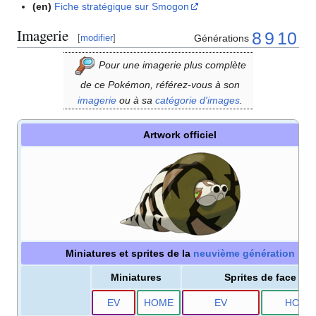
(en)
Fiche stratégique sur Smogon
Imagerie
8
9
10
Générations
[
modifier
]
Pour une imagerie plus complète
de ce Pokémon, référez-vous à son
imagerie
ou à sa
catégorie d'images
.
Artwork officiel
Miniatures et sprites de la
neuvième génération
Miniatures
Sprites de face
E
V
HOME
E
V
HOME