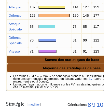
Attaque
107
114
127
159
17
Défense
125
130
145
177
19
Attaque
65
76
85
117
12
Spéciale
Défense
70
81
90
122
13
Spéciale
Vitesse
71
81
91
123
13
Somme des statistiques de base
Moyenne des statistiques de base
Les termes «
Min
», «
Max
» ne sont pas à prendre au sens littéral. Il s'a
échelons sont ensuite déterminés en faisant varier les
EV
(
entre 0 et 
malus, neutre ou à bonus
).
La nature n'ayant aucune influence sur les PV, les stats indiquées corre
et à un maximal (
31 IV et 255 EV
).
Stratégie
8
9
10
Générations
[
modifier
]