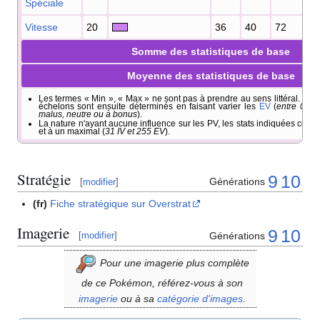
Spéciale
Vitesse
20
36
40
72
79
Somme des statistiques de base
Moyenne des statistiques de base
Les termes «
Min
», «
Max
» ne sont pas à prendre au sens littéral. Il s'
échelons sont ensuite déterminés en faisant varier les
EV
(
entre 0 et
malus, neutre ou à bonus
).
La nature n'ayant aucune influence sur les PV, les stats indiquées corr
et à un maximal (
31 IV et 255 EV
).
Stratégie
9
10
Générations
[
modifier
]
(fr)
Fiche stratégique sur Overstrat
Imagerie
9
10
Générations
[
modifier
]
Pour une imagerie plus complète
de ce Pokémon, référez-vous à son
imagerie
ou à sa
catégorie d'images
.