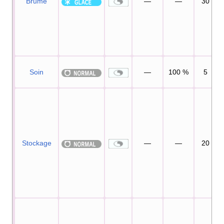
Brume
—
—
30
Soin
—
100
%
5
Stockage
—
—
20