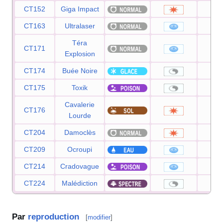
CT152
Giga Impact
1
CT163
Ultralaser
1
Téra
CT171
8
Explosion
CT174
Buée Noire
CT175
Toxik
Cavalerie
CT176
9
Lourde
CT204
Damoclès
1
CT209
Ocroupi
9
CT214
Cradovague
9
CT224
Malédiction
Par
reproduction
[
modifier
]