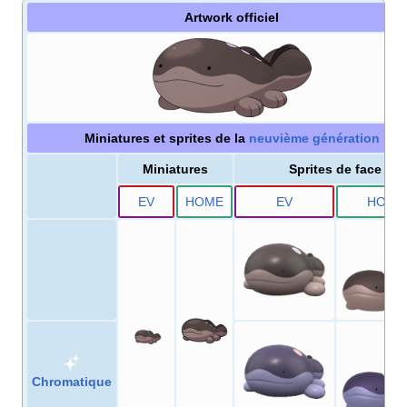
Artwork officiel
Miniatures et sprites de la
neuvième génération
Miniatures
Sprites de face
E
V
HOME
E
V
HOME
Chromatique