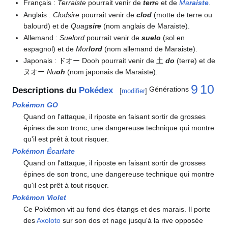
Français
:
Terraiste
pourrait venir de
terr
e
et de
Ma
raiste
.
Anglais
:
Clodsire
pourrait venir de
clod
(motte de terre ou
balourd) et de
Quag
sire
(nom anglais de Maraiste).
Allemand
:
Suelord
pourrait venir de
suelo
(sol en
espagnol) et de
Mor
lord
(nom allemand de Maraiste).
Japonais
: ドオー Dooh pourrait venir de 土
do
(terre) et de
ヌオー
Nu
oh
(nom japonais de Maraiste).
9
10
Générations
Descriptions du
Pokédex
[
modifier
]
Pokémon GO
Quand on l'attaque, il riposte en faisant sortir de grosses
épines de son tronc, une dangereuse technique qui montre
qu'il est prêt à tout risquer.
Pokémon Écarlate
Quand on l'attaque, il riposte en faisant sortir de grosses
épines de son tronc, une dangereuse technique qui montre
qu'il est prêt à tout risquer.
Pokémon Violet
Ce Pokémon vit au fond des étangs et des marais. Il porte
des
Axoloto
sur son dos et nage jusqu'à la rive opposée