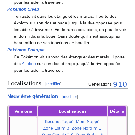
pour les aider à traverser.
Pokémon Sleep
Terraiste vit dans les étangs et les marais. Il porte des
Axoloto sur son dos et nage jusqu'à la rive opposée pour
les aider à traverser. En de rares occasions, on peut le voir
endormi dans la boue. Sans doute qu'il s'est assoupi au
beau milieu de ses fonctions de batelier.
Pokémon Pokopia
Ce Pokémon vit au fond des étangs et des marais. Il porte
des
Axoloto
sur son dos et nage jusqu'à la rive opposée
pour les aider à traverser.
Localisations
9
10
Générations
[
modifier
]
Neuvième génération
[
modifier
]
Versions
Localisations
Détails
Bosquet Tagué
,
Mont Nappé
,
Zone Est n° 3
,
Zone Nord n° 1
,
Zone Ouest n° 3
,
Zone Sud n° 5
,