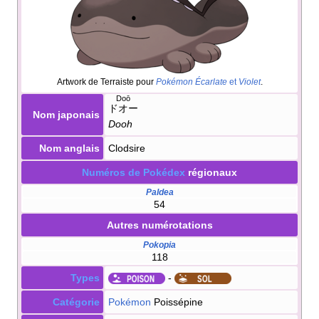
Artwork de Terraiste pour
Pokémon Écarlate
et
Violet
.
Doō
ドオー
Nom japonais
Dooh
Nom anglais
Clodsire
Numéros de Pokédex
régionaux
Paldea
54
Autres numérotations
Pokopia
118
Types
-
Catégorie
Pokémon
Poissépine