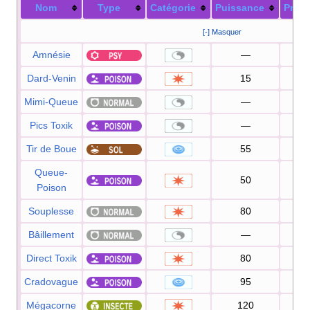
Nom
Type
Catégorie
Puissance
Préci
[-] Masquer
Amnésie
—
Dard-Venin
15
10
Mimi-Queue
—
10
Pics Toxik
—
Tir de Boue
55
9
Queue-
50
10
Poison
Souplesse
80
7
Bâillement
—
Direct Toxik
80
10
Cradovague
95
10
Mégacorne
120
8