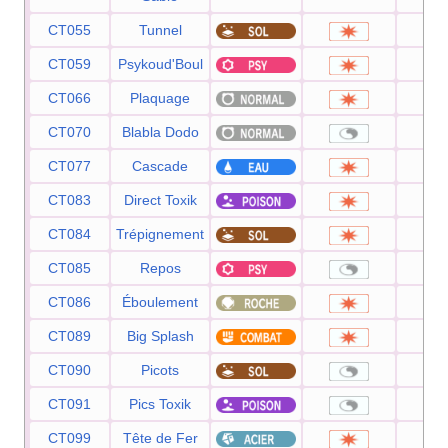
CT055
Tunnel
8
CT059
Psykoud'Boul
8
CT066
Plaquage
8
CT070
Blabla Dodo
CT077
Cascade
8
CT083
Direct Toxik
8
CT084
Trépignement
7
CT085
Repos
CT086
Éboulement
7
CT089
Big Splash
8
CT090
Picots
CT091
Pics Toxik
CT099
Tête de Fer
8