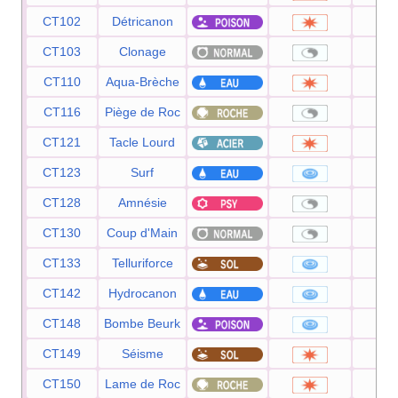
CT102
Détricanon
1
CT103
Clonage
CT110
Aqua-Brèche
8
CT116
Piège de Roc
CT121
Tacle Lourd
CT123
Surf
9
CT128
Amnésie
CT130
Coup d'Main
CT133
Telluriforce
9
CT142
Hydrocanon
1
CT148
Bombe Beurk
9
CT149
Séisme
1
CT150
Lame de Roc
1