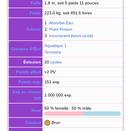
Taille
1,8 m, soit 5 pieds 11 pouces
Poids
223,0 kg, soit 491,6 livres
1.
Absorbe-Eau
Talents
2.
Point Poison
3.
Inconscient
(
talent caché
)
Aquatique 1
Groupes d'Œuf
Terrestre
Éclosion
20
cycles
Points effort
+2 PV
Points exp.
151 exp.
Exp au niveau
1 000 000 exp.
100
50
% femelle ; 50
% mâle
Sexe
Couleur
Brun