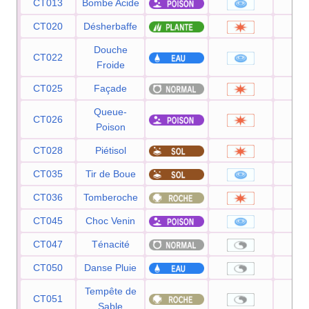
CT013
Bombe Acide
4
CT020
Désherbaffe
5
Douche
CT022
5
Froide
CT025
Façade
7
Queue-
CT026
5
Poison
CT028
Piétisol
6
CT035
Tir de Boue
5
CT036
Tomberoche
6
CT045
Choc Venin
6
CT047
Ténacité
CT050
Danse Pluie
Tempête de
CT051
Sable