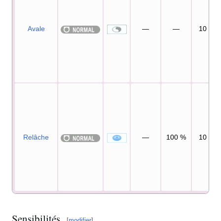
Avale
—
—
10
Relâche
—
100
%
10
Sensibilités
[
modifier
]