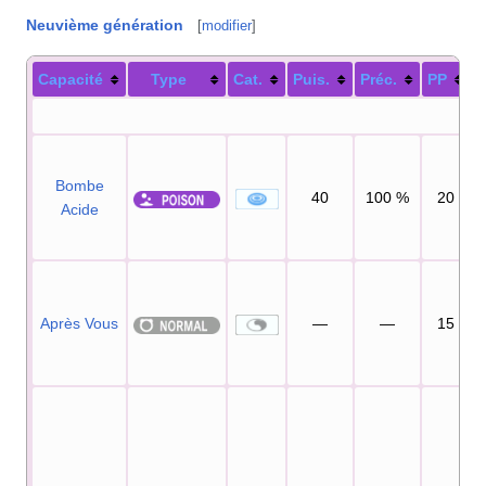
Neuvième génération
[
modifier
]
Capacité
Type
Cat.
Puis.
Préc.
PP
Bombe
40
100
%
20
Acide
Après Vous
—
—
15