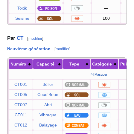
Toxik
—
9
Séisme
100
10
Par
CT
[
modifier
]
Neuvième génération
[
modifier
]
Numéro
Capacité
Type
Catégorie
Puiss
[-] Masquer
CT001
Bélier
9
CT005
Coud'Boue
2
CT007
Abri
CT011
Vibraqua
6
CT012
Balayage