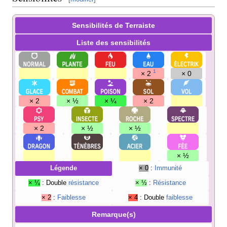
Sensibilités de Terraiste
Liste des sensibilités
1
× 2
× 0
× 2
× ½
× ¼
× 2
× 2
× ½
× ½
× ½
Légende
× 0
:
Immunité
× ¼
: Double
résistance
× ½
:
Résistance
× 2
:
Faiblesse
× 4
: Double
faiblesse
Remarque(s)