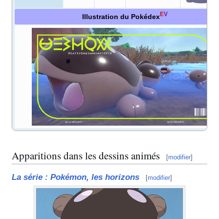
E
V
Illustration du Pokédex
Apparitions dans les dessins animés
[
modifier
]
La série
: Pokémon, les horizons
[
modifier
]