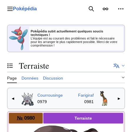
Aller
au
Poképédia
Menu principal
Rechercher
Apparence
Outil
contenu
Poképédia subit actuellement quelques soucis
techniques !
L'équipe est au courant des problèmes et fait le nécessaire
pour les arranger le plus rapidement possible. Merci de votre
compréhension !
Terraiste
Basculer la table des matières
Page
Données
Discussion
Courrousinge
Farigiraf
◄
►
0979
0981
№ 0980
Terraiste