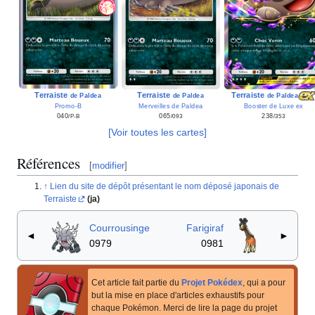
Terraiste
Terraiste
Terraiste
de Paldea
de Paldea
de Paldea
Promo-B
Merveilles de Paldea
Booster de Luxe ex
040
065
238
/P-B
/093
/353
[Voir toutes les cartes]
Références
[
modifier
]
Lien du site de dépôt présentant le nom déposé japonais de
Terraiste
(ja)
Courrousinge
Farigiraf
◄
►
0979
0981
Cet article fait partie du
Projet Pokédex
, qui a pour
but la mise en place d'articles exhaustifs pour
chaque Pokémon. Merci de lire la page du projet