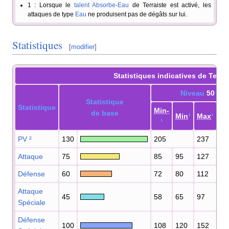
1
: Lorsque le
talent
Absorbe-Eau
de Terraiste est activé, les
attaques de type
Eau
ne produisent pas de dégâts sur lui.
Statistiques
[
modifier
]
Statistiques indicatives de Terrai
Niveau
50
Statistique
Statistique
Min-
de base
Min
¹
Max
¹
Ma
¹
PV
²
130
205
237
Attaque
75
85
95
127
13
Défense
60
72
80
112
12
Attaque
45
58
65
97
10
Spéciale
Défense
100
108
120
152
16