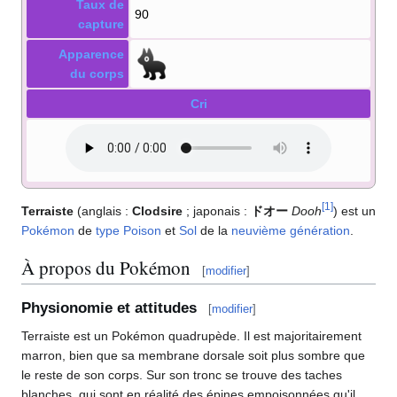
Taux de
90
capture
Apparence
du corps
Cri
[
1
]
Terraiste
(anglais
:
Clodsire
; japonais
:
ドオー
Dooh
) est un
Pokémon
de
type
Poison
et
Sol
de la
neuvième génération
.
À propos du Pokémon
[
modifier
]
Physionomie et attitudes
[
modifier
]
Terraiste est un Pokémon quadrupède. Il est majoritairement
marron, bien que sa membrane dorsale soit plus sombre que
le reste de son corps. Sur son tronc se trouve des taches
blanches, qui sont en réalité des épines empoisonnées qu'il