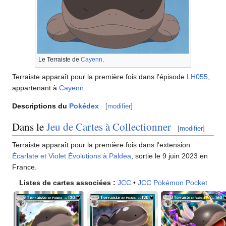
Le Terraiste de
Cayenn
.
Terraiste apparaît pour la première fois dans l'épisode
LH055
,
appartenant à
Cayenn
.
Descriptions du
Pokédex
[
modifier
]
Dans le
Jeu de Cartes à Collectionner
[
modifier
]
Terraiste apparaît pour la première fois dans l'extension
Écarlate et Violet Évolutions à Paldea
, sortie le 9 juin 2023 en
France.
Listes de cartes associées
:
JCC
•
JCC Pokémon Pocket