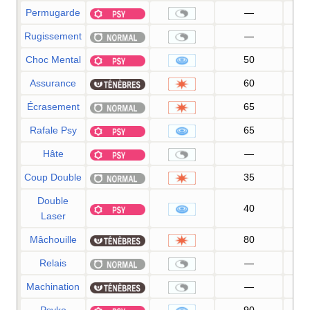
Permugarde
—
Rugissement
—
1
Choc Mental
50
1
Assurance
60
1
Écrasement
65
1
Rafale Psy
65
1
Hâte
—
Coup Double
35
9
Double
40
1
Laser
Mâchouille
80
1
Relais
—
Machination
—
1