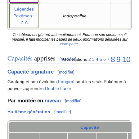
Légendes
Pokémon
:
Indisponible
Z-A
Ce tableau est généré automatiquement. Pour que son contenu soit
modifié, il faut modifier les pages de lieux. Informations détaillées sur
cette page
.
Capacités
apprises
8
9
10
Générations
2
3
4
5
6
7
[
modifier
]
Capacité signature
[
modifier
]
Girafarig et son évolution
Farigiraf
sont les seuls Pokémon à
pouvoir apprendre
Double Laser
.
Par montée en
niveau
[
modifier
]
Huitième génération
[
modifier
]
Capacité