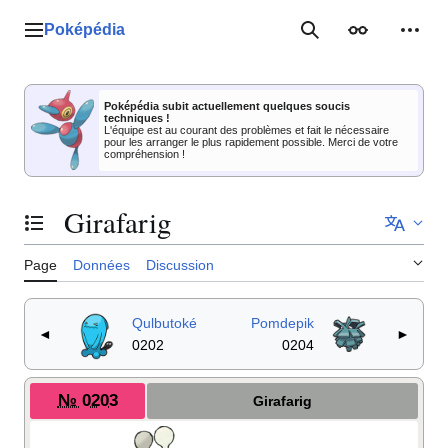
Aller
au
Poképédia
Menu principal
Rechercher
Apparence
Outil
contenu
Poképédia subit actuellement quelques soucis
techniques !
L'équipe est au courant des problèmes et fait le nécessaire
pour les arranger le plus rapidement possible. Merci de votre
compréhension !
Girafarig
Basculer la table des matières
Page
Données
Discussion
Qulbutoké
Pomdepik
◄
►
0202
0204
№ 0203
Girafarig