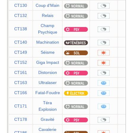
CT130
Coup d'Main
CT132
Relais
Champ
CT138
Psychique
CT140
Machination
CT149
Séisme
1
CT152
Giga Impact
1
CT161
Distorsion
CT163
Ultralaser
1
CT166
Fatal-Foudre
1
Téra
CT171
8
Explosion
CT178
Gravité
Cavalerie
CT186
9