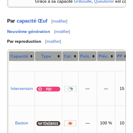
Grâce à sa capacité
Gribouille
,
Queulorior
est capab
Par
capacité Œuf
[
modifier
]
Neuvième génération
[
modifier
]
Par reproduction
[
modifier
]
Capacité
Type
Cat.
Puis.
Préc.
PP
Interversion
—
—
15
Baston
—
100
%
10