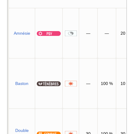
Amnésie
—
—
20
Baston
—
100
%
10
Double
30
100
%
30