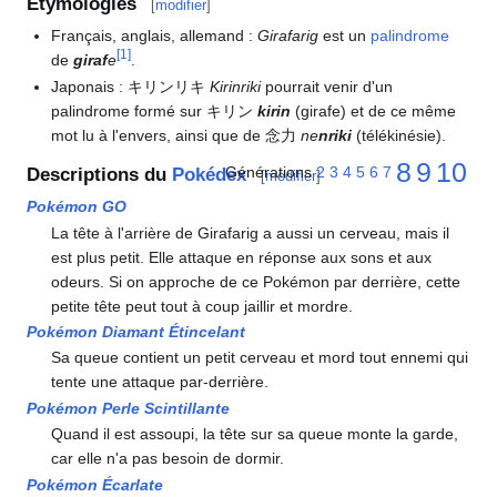
Étymologies
[
modifier
]
Français, anglais, allemand
:
Girafarig
est un
palindrome
[
1
]
de
giraf
e
.
Japonais
: キリンリキ
Kirinriki
pourrait venir d'un
palindrome formé sur キリン
kirin
(girafe) et de ce même
mot lu à l'envers, ainsi que de 念力
ne
nriki
(télékinésie).
8
9
10
Générations
2
3
4
5
6
7
Descriptions du
Pokédex
[
modifier
]
Pokémon GO
La tête à l'arrière de Girafarig a aussi un cerveau, mais il
est plus petit. Elle attaque en réponse aux sons et aux
odeurs. Si on approche de ce Pokémon par derrière, cette
petite tête peut tout à coup jaillir et mordre.
Pokémon Diamant Étincelant
Sa queue contient un petit cerveau et mord tout ennemi qui
tente une attaque par-derrière.
Pokémon Perle Scintillante
Quand il est assoupi, la tête sur sa queue monte la garde,
car elle n'a pas besoin de dormir.
Pokémon Écarlate