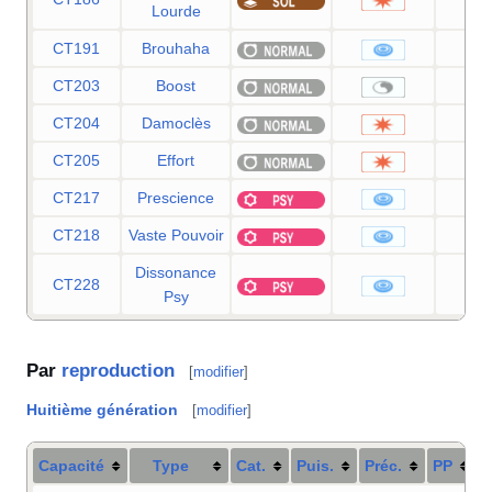
Lourde
CT191
Brouhaha
9
CT203
Boost
CT204
Damoclès
1
CT205
Effort
CT217
Prescience
1
CT218
Vaste Pouvoir
8
Dissonance
CT228
7
Psy
Par
reproduction
[
modifier
]
Huitième génération
[
modifier
]
Capacité
Type
Cat.
Puis.
Préc.
PP