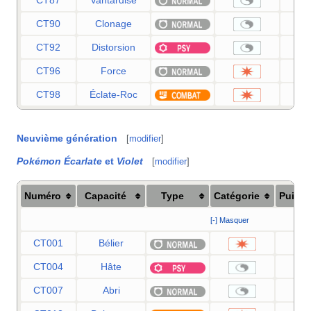
CT90
Clonage
CT92
Distorsion
CT96
Force
CT98
Éclate-Roc
Neuvième génération
[
modifier
]
Pokémon Écarlate
et
Violet
[
modifier
]
Numéro
Capacité
Type
Catégorie
Puiss
[-] Masquer
CT001
Bélier
9
CT004
Hâte
CT007
Abri