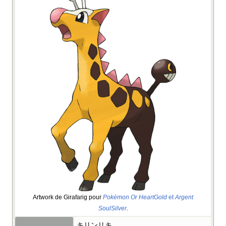
Artwork de Girafarig pour
Pokémon Or HeartGold
et
Argent
SoulSilver
.
キリンリキ