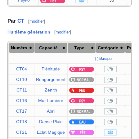
Psyko
90
1
Par
CT
[
modifier
]
Huitième génération
[
modifier
]
Numéro
Capacité
Type
Catégorie
Puis
[-] Masquer
CT04
Plénitude
CT10
Rengorgement
CT11
Zénith
CT16
Mur Lumière
CT17
Abri
CT18
Danse Pluie
CT21
Éclat Magique