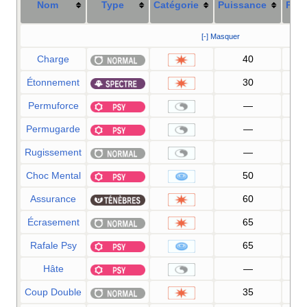
Nom
Type
Catégorie
Puissance
Préc
[-] Masquer
Charge
40
1
Étonnement
30
1
Permuforce
—
Permugarde
—
Rugissement
—
1
Choc Mental
50
1
Assurance
60
1
Écrasement
65
1
Rafale Psy
65
1
Hâte
—
Coup Double
35