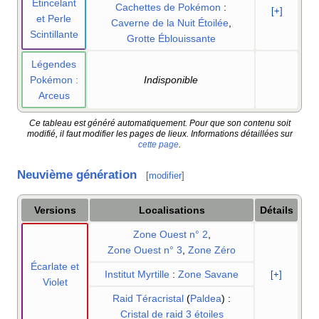
Étincelant
Cachettes de Pokémon
:
[+]
et Perle
Caverne de la Nuit Étoilée
,
Scintillante
Grotte Éblouissante
Légendes
Pokémon
:
Indisponible
Arceus
Ce tableau est généré automatiquement. Pour que son contenu soit
modifié, il faut modifier les pages de lieux. Informations détaillées sur
cette page
.
Neuvième génération
[
modifier
]
Versions
Localisations
Détails
Zone Ouest n° 2
,
Zone Ouest n° 3
,
Zone Zéro
Écarlate et
Institut Myrtille
:
Zone Savane
[+]
Violet
Raid Téracristal
(
Paldea
)
:
Cristal de raid 3 étoiles