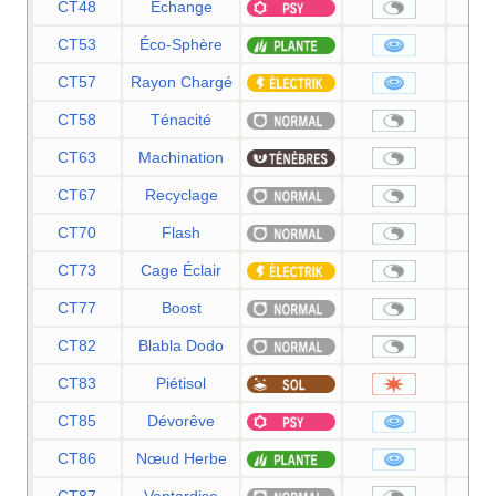
CT48
Échange
CT53
Éco-Sphère
CT57
Rayon Chargé
CT58
Ténacité
CT63
Machination
CT67
Recyclage
CT70
Flash
CT73
Cage Éclair
CT77
Boost
CT82
Blabla Dodo
CT83
Piétisol
CT85
Dévorêve
CT86
Nœud Herbe
CT87
Vantardise