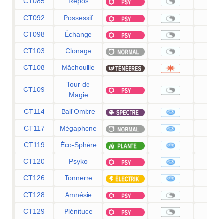
CT085
Repos
CT092
Possessif
CT098
Échange
CT103
Clonage
CT108
Mâchouille
8
Tour de
CT109
Magie
CT114
Ball'Ombre
8
CT117
Mégaphone
9
CT119
Éco-Sphère
9
CT120
Psyko
9
CT126
Tonnerre
9
CT128
Amnésie
CT129
Plénitude