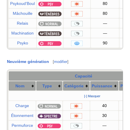
Psykoud'Boul
80
Mâchouille
80
1
Relais
—
Machination
—
1
Psyko
90
1
Neuvième génération
[
modifier
]
Capacité
Nom
Type
Catégorie
Puissance
Préc
[-] Masquer
Charge
40
1
Étonnement
30
1
Permuforce
—