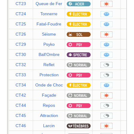
CT23
Queue de Fer
CT24
Tonnerre
CT25
Fatal-Foudre
CT26
Séisme
CT29
Psyko
CT30
Ball'Ombre
CT32
Reflet
CT33
Protection
CT34
Onde de Choc
CT42
Façade
CT44
Repos
CT45
Attraction
CT46
Larcin