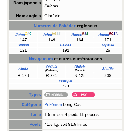
Nom japonais
Kirinriki
Nom anglais
Girafarig
Numéros de Pokédex
régionaux
O
A
C
HG
SS
R
S
E
RO
SA
Johto
Johto
Hoenn
Hoenn
147
149
164
171
Sinnoh
Paldea
Myrtille
121
192
25
Navigateurs
et autres numérotations
Oblivia
Oblivia
Almia
Shuffle
(Présent)
(Passé)
R-178
R-241
N-128
239
Pokopia
229
Types
-
Catégorie
Pokémon
Long-Cou
Taille
1,5 m, soit 4 pieds 11 pouces
Poids
41,5 kg, soit 91,5 livres