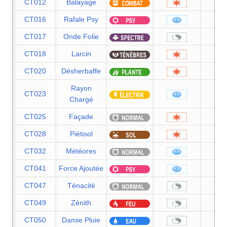
CT012
Balayage
CT016
Rafale Psy
6
CT017
Onde Folie
CT018
Larcin
6
CT020
Désherbaffe
5
Rayon
CT023
5
Chargé
CT025
Façade
7
CT028
Piétisol
6
CT032
Météores
6
CT041
Force Ajoutée
2
CT047
Ténacité
CT049
Zénith
CT050
Danse Pluie