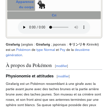
Apparence
du corps
Cri
Girafarig
(anglais
:
Girafarig
; japonais
:
キリンリキ
Kirinriki
)
est un
Pokémon
de
type
Normal
et
Psy
de la
deuxième
génération
.
À propos du Pokémon
[
modifier
]
Physionomie et attitudes
[
modifier
]
Girafarig est un Pokémon ressemblant à une girafe avec la
partie avant jaune avec des taches brunes et la partie arrière
brune avec des taches jaunes. Son museau et sa crinière sont
roses, et son front ainsi que ses antennes terminées par une
sphère sont blancs. Sa queue sphérique possède des yeux