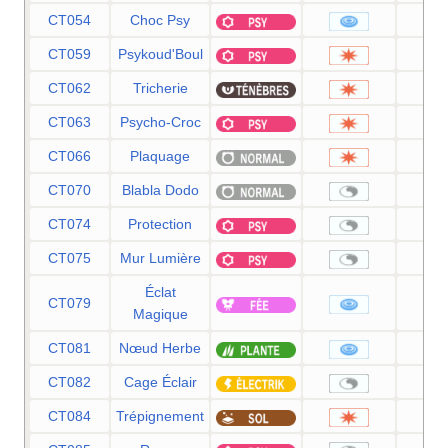
CT054
Choc Psy
8
CT059
Psykoud'Boul
8
CT062
Tricherie
9
CT063
Psycho-Croc
8
CT066
Plaquage
8
CT070
Blabla Dodo
CT074
Protection
CT075
Mur Lumière
Éclat
CT079
8
Magique
CT081
Nœud Herbe
CT082
Cage Éclair
CT084
Trépignement
7