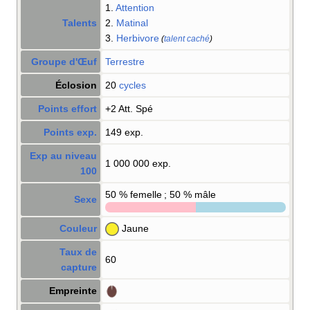
1.
Attention
Talents
2.
Matinal
3.
Herbivore
(
talent caché
)
Groupe d'Œuf
Terrestre
Éclosion
20
cycles
Points effort
+2 Att. Spé
Points exp.
149 exp.
Exp au niveau
1 000 000 exp.
100
50
% femelle ; 50
% mâle
Sexe
Couleur
Jaune
Taux de
60
capture
Empreinte