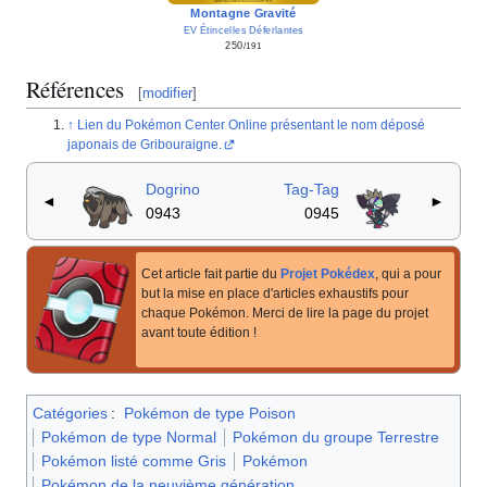
Montagne Gravité
EV Étincelles Déferlantes
250
/191
Références
[
modifier
]
Lien du Pokémon Center Online présentant le nom déposé
japonais de Gribouraigne.
Dogrino
Tag-Tag
◄
►
0943
0945
Cet article fait partie du
Projet Pokédex
, qui a pour
but la mise en place d'articles exhaustifs pour
chaque Pokémon. Merci de lire la page du projet
avant toute édition
!
Catégories
:
Pokémon de type Poison
Pokémon de type Normal
Pokémon du groupe Terrestre
Pokémon listé comme Gris
Pokémon
Pokémon de la neuvième génération