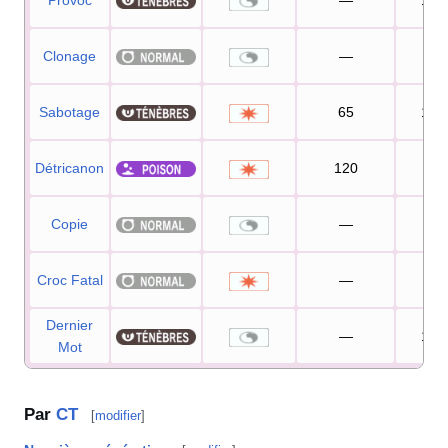
Provoc
—
100
Clonage
—
—
Sabotage
65
100
Détricanon
120
80
Copie
—
—
Croc Fatal
—
90
Dernier
—
100
Mot
Par
CT
[
modifier
]