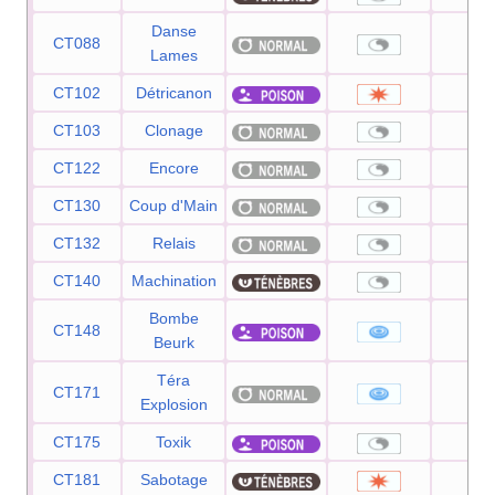
Danse
CT088
—
Lames
CT102
Détricanon
12
CT103
Clonage
—
CT122
Encore
—
CT130
Coup d'Main
—
CT132
Relais
—
CT140
Machination
—
Bombe
CT148
90
Beurk
Téra
CT171
80
Explosion
CT175
Toxik
—
CT181
Sabotage
65