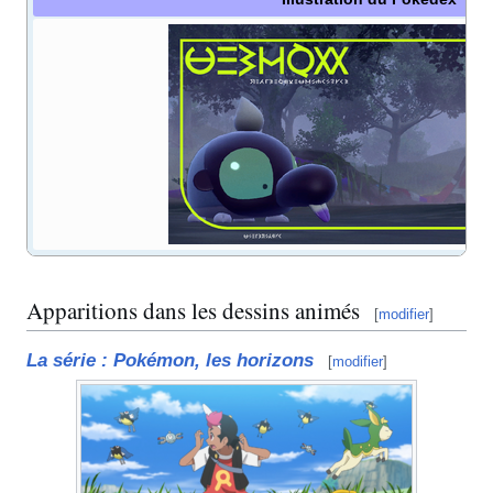
Apparitions dans les dessins animés
[
modifier
]
La série
: Pokémon, les horizons
[
modifier
]