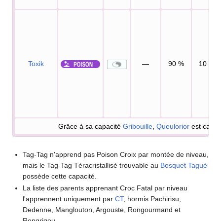
Toxik
—
90
%
10
Grâce à sa capacité
Gribouille
,
Queulorior
est capab
Tag-Tag n'apprend pas Poison Croix par montée de niveau,
mais le Tag-Tag Téracristallisé trouvable au
Bosquet Tagué
possède cette capacité.
La liste des parents apprenant Croc Fatal par niveau
l'apprennent uniquement par
CT
, hormis Pachirisu,
Dedenne, Manglouton, Argouste, Rongourmand et
Rongrigou.