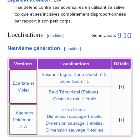
Il se défend contre ses adversaires en utilisant sa salive
toxique et ses incisives complètement disproportionnées
par rapport à son petit corps.
Localisations
9
10
Générations
[
modifier
]
Neuvième génération
[
modifier
]
Versions
Localisations
Détails
Bosquet Tagué
,
Zone Ouest n° 3
,
Zone Sud n° 1
Écarlate et
[+]
Violet
Raid Téracristal
(
Paldea
)
:
Cristal de raid 1 étoile
Extra Illumis
:
Légendes
Dimension sauvage 1 étoile
,
Pokémon
:
[+]
Dimension sauvage 3 étoiles
,
Z-A
Dimension sauvage 4 étoiles