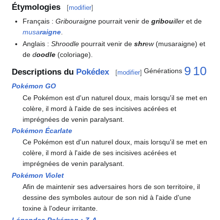
Étymologies
[
modifier
]
Français
:
Gribouraigne
pourrait venir de
gribou
iller
et de
musa
raigne
.
Anglais
:
Shroodle
pourrait venir de
shr
ew
(musaraigne) et
de
d
oodle
(coloriage).
9
10
Générations
Descriptions du
Pokédex
[
modifier
]
Pokémon GO
Ce Pokémon est d'un naturel doux, mais lorsqu'il se met en
colère, il mord à l'aide de ses incisives acérées et
imprégnées de venin paralysant.
Pokémon Écarlate
Ce Pokémon est d'un naturel doux, mais lorsqu'il se met en
colère, il mord à l'aide de ses incisives acérées et
imprégnées de venin paralysant.
Pokémon Violet
Afin de maintenir ses adversaires hors de son territoire, il
dessine des symboles autour de son nid à l'aide d'une
toxine à l'odeur irritante.
Légendes Pokémon
:
Z-A