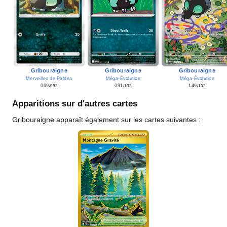
Gribouraigne
Gribouraigne
Gribouraigne
Méga-Évolution
Méga-Évolution
Merveilles de Paldea
091
149
069
/132
/132
/093
Apparitions sur d'autres cartes
Gribouraigne apparaît également sur les cartes suivantes
: