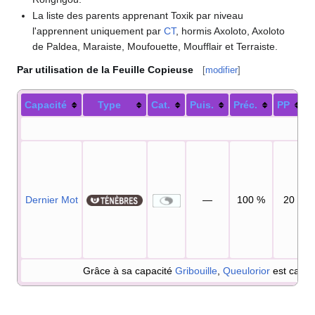
La liste des parents apprenant Toxik par niveau
l'apprennent uniquement par
CT
, hormis Axoloto, Axoloto
de Paldea, Maraiste, Moufouette, Moufflair et Terraiste.
Par utilisation de la Feuille Copieuse
[
modifier
]
Capacité
Type
Cat.
Puis.
Préc.
PP
Dernier Mot
—
100
%
20
Grâce à sa capacité
Gribouille
,
Queulorior
est capab