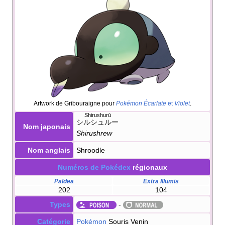
Artwork de Gribouraigne pour
Pokémon Écarlate
et
Violet
.
Shirushurū
シルシュルー
Nom japonais
Shirushrew
Nom anglais
Shroodle
Numéros de Pokédex
régionaux
Paldea
Extra Illumis
202
104
Types
-
Catégorie
Pokémon
Souris Venin