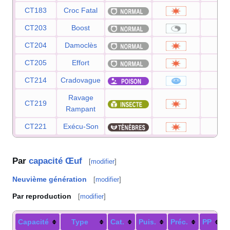
CT183
Croc Fatal
—
CT203
Boost
—
CT204
Damoclès
12
CT205
Effort
—
CT214
Cradovague
95
Ravage
CT219
70
Rampant
CT221
Exécu-Son
80
Par
capacité Œuf
[
modifier
]
Neuvième génération
[
modifier
]
Par reproduction
[
modifier
]
Capacité
Type
Cat.
Puis.
Préc.
PP