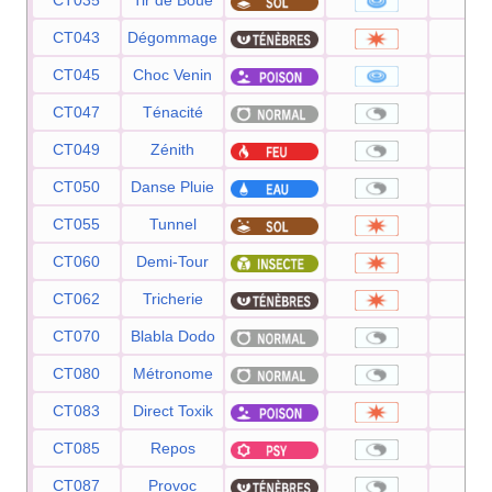
CT035
Tir de Boue
55
CT043
Dégommage
—
CT045
Choc Venin
65
CT047
Ténacité
—
CT049
Zénith
—
CT050
Danse Pluie
—
CT055
Tunnel
80
CT060
Demi-Tour
70
CT062
Tricherie
95
CT070
Blabla Dodo
—
CT080
Métronome
—
CT083
Direct Toxik
80
CT085
Repos
—
CT087
Provoc
—