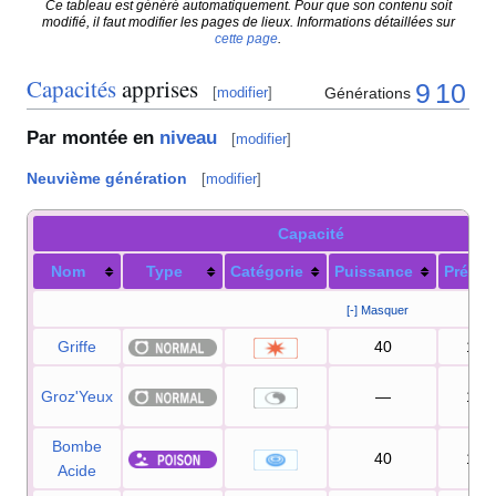
Ce tableau est généré automatiquement. Pour que son contenu soit
modifié, il faut modifier les pages de lieux. Informations détaillées sur
cette page
.
Capacités
apprises
9
10
Générations
[
modifier
]
Par montée en
niveau
[
modifier
]
Neuvième génération
[
modifier
]
Capacité
Nom
Type
Catégorie
Puissance
Précis
[-] Masquer
Griffe
40
100
Groz'Yeux
—
100
Bombe
40
100
Acide