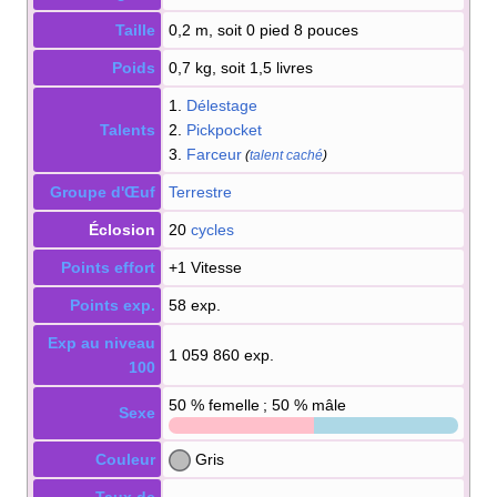
Taille
0,2 m, soit 0 pied 8 pouces
Poids
0,7 kg, soit 1,5 livres
1.
Délestage
Talents
2.
Pickpocket
3.
Farceur
(
talent caché
)
Groupe d'Œuf
Terrestre
Éclosion
20
cycles
Points effort
+1 Vitesse
Points exp.
58 exp.
Exp au niveau
1 059 860 exp.
100
50
% femelle ; 50
% mâle
Sexe
Couleur
Gris
Taux de