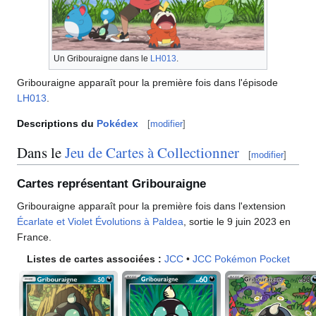
Un Gribouraigne dans le
LH013
.
Gribouraigne apparaît pour la première fois dans l'épisode
LH013
.
Descriptions du
Pokédex
[
modifier
]
Dans le
Jeu de Cartes à Collectionner
[
modifier
]
Cartes représentant Gribouraigne
Gribouraigne apparaît pour la première fois dans l'extension
Écarlate et Violet Évolutions à Paldea
, sortie le 9 juin 2023 en
France.
Listes de cartes associées
:
JCC
•
JCC Pokémon Pocket