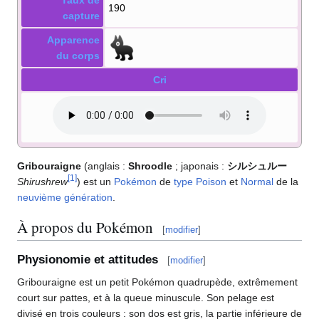
190
capture
Apparence
du corps
Cri
Gribouraigne
(anglais
:
Shroodle
; japonais
:
シルシュルー
[
1
]
Shirushrew
) est un
Pokémon
de
type
Poison
et
Normal
de la
neuvième génération
.
À propos du Pokémon
[
modifier
]
Physionomie et attitudes
[
modifier
]
Gribouraigne est un petit Pokémon quadrupède, extrêmement
court sur pattes, et à la queue minuscule. Son pelage est
divisé en trois couleurs
: son dos est gris, la partie inférieure de