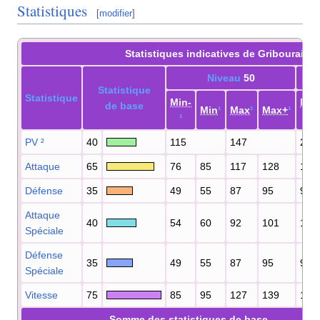
Statistiques
[
modifier
]
Statistiques indicatives de Gribouraign
Niveau
50
Statistique
Statistique
Min-
Min
de base
Min
¹
Max
¹
Max+
¹
¹
¹
PV
²
40
115
147
221
Attaque
65
76
85
117
128
149
Défense
35
49
55
87
95
95
Attaque
40
54
60
92
101
104
Spéciale
Défense
35
49
55
87
95
95
Spéciale
Vitesse
75
85
95
127
139
167
Somme des statistiques de base