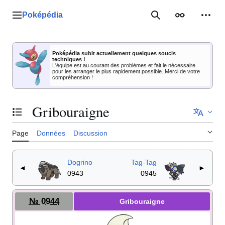
Aller
au
Poképédia
Menu principal
Rechercher
Apparence
Outil
contenu
Poképédia subit actuellement quelques soucis
techniques !
L'équipe est au courant des problèmes et fait le nécessaire
pour les arranger le plus rapidement possible. Merci de votre
compréhension !
Gribouraigne
Basculer la table des matières
Page
Données
Discussion
Dogrino
Tag-Tag
◄
►
0943
0945
№ 0944
Gribouraigne