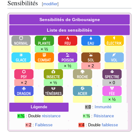
Sensibilités
[
modifier
]
Sensibilités de Gribouraigne
Liste des sensibilités
× ½
× ½
× 2
× 2
× ½
× 0
× ½
Légende
× 0
:
Immunité
× ¼
: Double
résistance
× ½
:
Résistance
× 2
:
Faiblesse
× 4
: Double
faiblesse