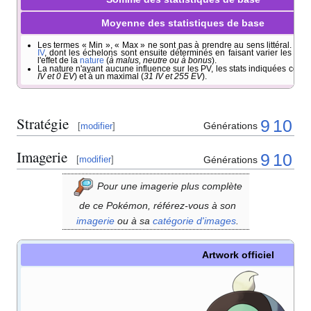
Moyenne des statistiques de base
Les termes «
Min
», «
Max
» ne sont pas à prendre au sens littéral. Il s'a
IV
, dont les échelons sont ensuite déterminés en faisant varier les
EV
l'effet de la
nature
(
à malus, neutre ou à bonus
).
La nature n'ayant aucune influence sur les PV, les stats indiquées corr
IV et 0 EV
) et à un maximal (
31 IV et 255 EV
).
Stratégie
9
10
Générations
[
modifier
]
Imagerie
9
10
Générations
[
modifier
]
Pour une imagerie plus complète
de ce Pokémon, référez-vous à son
imagerie
ou à sa
catégorie d'images
.
Artwork officiel