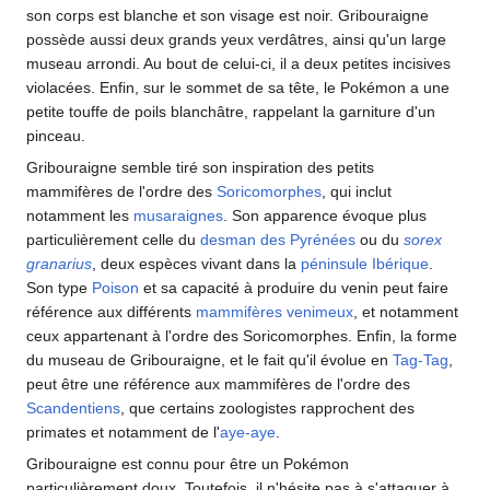
son corps est blanche et son visage est noir. Gribouraigne
possède aussi deux grands yeux verdâtres, ainsi qu'un large
museau arrondi. Au bout de celui-ci, il a deux petites incisives
violacées. Enfin, sur le sommet de sa tête, le Pokémon a une
petite touffe de poils blanchâtre, rappelant la garniture d'un
pinceau.
Gribouraigne semble tiré son inspiration des petits
mammifères de l'ordre des
Soricomorphes
, qui inclut
notamment les
musaraignes
. Son apparence évoque plus
particulièrement celle du
desman des Pyrénées
ou du
sorex
granarius
, deux espèces vivant dans la
péninsule Ibérique
.
Son type
Poison
et sa capacité à produire du venin peut faire
référence aux différents
mammifères venimeux
, et notamment
ceux appartenant à l'ordre des Soricomorphes. Enfin, la forme
du museau de Gribouraigne, et le fait qu'il évolue en
Tag-Tag
,
peut être une référence aux mammifères de l'ordre des
Scandentiens
, que certains zoologistes rapprochent des
primates et notamment de l'
aye-aye
.
Gribouraigne est connu pour être un Pokémon
particulièrement doux. Toutefois, il n'hésite pas à s'attaquer à