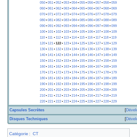
050
•
051
•
052
•
053
•
054
•
055
•
056
•
057
•
058
•
059
060
•
061
•
062
•
063
•
064
•
065
•
066
•
067
•
068
•
069
070
•
071
•
072
•
073
•
074
•
075
•
076
•
077
•
078
•
079
080
•
081
•
082
•
083
•
084
•
085
•
086
•
087
•
088
•
089
090
•
091
•
092
•
093
•
094
•
095
•
096
•
097
•
098
•
099
100
•
101
•
102
•
103
•
104
•
105
•
106
•
107
•
108
•
109
110
•
111
•
112
•
113
•
114
•
115
•
116
•
117
•
118
•
119
120
•
121
•
122
•
123
•
124
•
125
•
126
•
127
•
128
•
129
130
•
131
•
132
•
133
•
134
•
135
•
136
•
137
•
138
•
139
140
•
141
•
142
•
143
•
144
•
145
•
146
•
147
•
148
•
149
150
•
151
•
152
•
153
•
154
•
155
•
156
•
157
•
158
•
159
160
•
161
•
162
•
163
•
164
•
165
•
166
•
167
•
168
•
169
170
•
171
•
172
•
173
•
174
•
175
•
176
•
177
•
178
•
179
180
•
181
•
182
•
183
•
184
•
185
•
186
•
187
•
188
•
189
190
•
191
•
192
•
193
•
194
•
195
•
196
•
197
•
198
•
199
200
•
201
•
202
•
203
•
204
•
205
•
206
•
207
•
208
•
209
210
•
211
•
212
•
213
•
214
•
215
•
216
•
217
•
218
•
219
220
•
221
•
222
•
223
•
224
•
225
•
226
•
227
•
228
•
229
Capsules Secrètes
Dével
Disques Techniques
Dével
Catégorie
:
CT