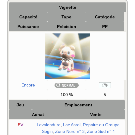
Vignette
Capacité
Type
Catégorie
Puissance
Précision
PP
Encore
—
100
%
5
Jeu
Emplacement
Achat
Vente
E
V
Levalendura
,
Lac Asrol
,
Repaire du Groupe
Segin
,
Zone Nord n° 3
,
Zone Sud n° 4