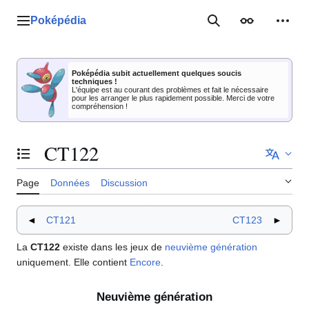
Aller
au
Poképédia
Menu principal
Rechercher
Apparence
Outil
contenu
Poképédia subit actuellement quelques soucis
techniques !
L'équipe est au courant des problèmes et fait le nécessaire
pour les arranger le plus rapidement possible. Merci de votre
compréhension !
CT122
Basculer la table des matières
Page
Données
Discussion
◄
CT121
CT123
►
La
CT122
existe dans les jeux de
neuvième génération
uniquement. Elle contient
Encore
.
Neuvième génération