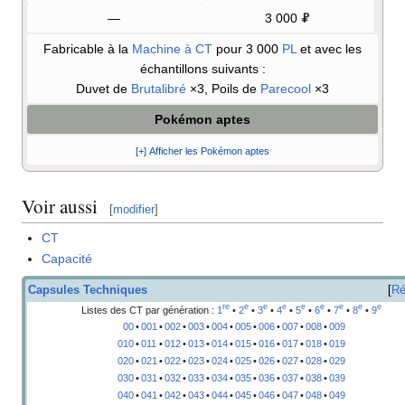
—
3 000
Fabricable à la
Machine à CT
pour 3 000
PL
et avec les
échantillons suivants
:
Duvet de
Brutalibré
×3, Poils de
Parecool
×3
Pokémon aptes
[+] Afficher les Pokémon aptes
Voir aussi
[
modifier
]
CT
Capacité
Capsules Techniques
Ré
re
e
e
e
e
e
e
e
e
Listes des CT par génération
:
1
•
2
•
3
•
4
•
5
•
6
•
7
•
8
•
9
00
•
001
•
002
•
003
•
004
•
005
•
006
•
007
•
008
•
009
010
•
011
•
012
•
013
•
014
•
015
•
016
•
017
•
018
•
019
020
•
021
•
022
•
023
•
024
•
025
•
026
•
027
•
028
•
029
030
•
031
•
032
•
033
•
034
•
035
•
036
•
037
•
038
•
039
040
•
041
•
042
•
043
•
044
•
045
•
046
•
047
•
048
•
049