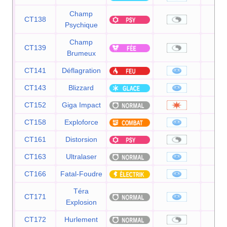
Champ
CT138
Psychique
Champ
CT139
Brumeux
CT141
Déflagration
1
CT143
Blizzard
1
CT152
Giga Impact
1
CT158
Exploforce
1
CT161
Distorsion
CT163
Ultralaser
1
CT166
Fatal-Foudre
1
Téra
CT171
8
Explosion
CT172
Hurlement