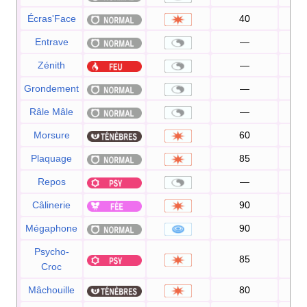
Écras'Face
40
10
Entrave
—
10
Zénith
—
Grondement
—
Râle Mâle
—
10
Morsure
60
10
Plaquage
85
10
Repos
—
Câlinerie
90
9
Mégaphone
90
10
Psycho-
85
10
Croc
Mâchouille
80
10