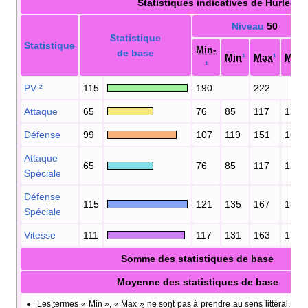
Statistiques indicatives de Hurle-Q
Niveau
50
Statistique
Statistique
Min-
de base
Min
¹
Max
¹
Max
¹
PV
²
115
190
222
Attaque
65
76
85
117
128
Défense
99
107
119
151
166
Attaque
65
76
85
117
128
Spéciale
Défense
115
121
135
167
183
Spéciale
Vitesse
111
117
131
163
179
Somme des statistiques de base
Moyenne des statistiques de base
Les termes «
Min
», «
Max
» ne sont pas à prendre au sens littéral. Il s'