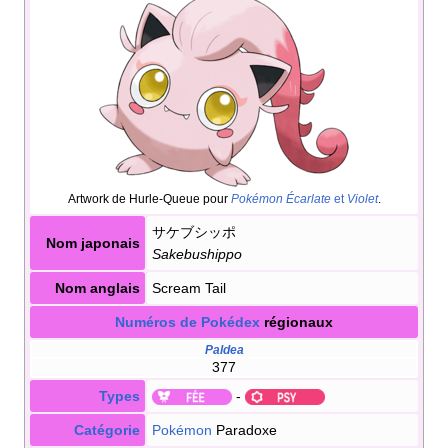
Artwork de Hurle-Queue pour
Pokémon Écarlate
et
Violet
.
サケブシッポ
Nom japonais
Sakebushippo
Nom anglais
Scream Tail
Numéros de Pokédex
régionaux
Paldea
377
Types
-
Catégorie
Pokémon
Paradoxe