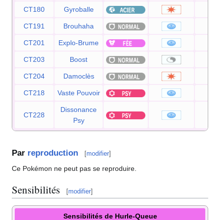
CT180
Gyroballe
CT191
Brouhaha
9
CT201
Explo-Brume
1
CT203
Boost
CT204
Damoclès
1
CT218
Vaste Pouvoir
8
Dissonance
CT228
7
Psy
Par
reproduction
[
modifier
]
Ce Pokémon ne peut pas se reproduire.
Sensibilités
[
modifier
]
Sensibilités de Hurle-Queue