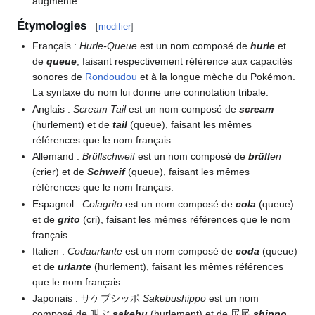
augmente.
Étymologies
[
modifier
]
Français
:
Hurle-Queue
est un nom composé de
hurle
et
de
queue
, faisant respectivement référence aux capacités
sonores de
Rondoudou
et à la longue mèche du Pokémon.
La syntaxe du nom lui donne une connotation tribale.
Anglais
:
Scream Tail
est un nom composé de
scream
(hurlement) et de
tail
(queue), faisant les mêmes
références que le nom français.
Allemand
:
Brüllschweif
est un nom composé de
brüll
en
(crier) et de
Schweif
(queue), faisant les mêmes
références que le nom français.
Espagnol
:
Colagrito
est un nom composé de
cola
(queue)
et de
grito
(cri), faisant les mêmes références que le nom
français.
Italien
:
Codaurlante
est un nom composé de
coda
(queue)
et de
urlante
(hurlement), faisant les mêmes références
que le nom français.
Japonais
: サケブシッポ
Sakebushippo
est un nom
composé de 叫ぶ
sakebu
(hurlement) et de 尻尾
shippo