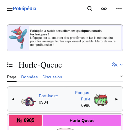
Aller
au
Poképédia
Menu principal
Rechercher
Apparence
Outil
contenu
Poképédia subit actuellement quelques soucis
techniques !
L'équipe est au courant des problèmes et fait le nécessaire
pour les arranger le plus rapidement possible. Merci de votre
compréhension !
Hurle-Queue
Basculer la table des matières
Page
Données
Discussion
Fongus-
Fort-Ivoire
◄
Furie
►
0984
0986
№ 0985
Hurle-Queue