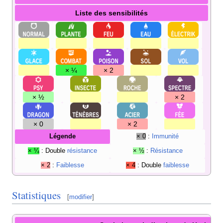
Liste des sensibilités
× ¼
× 2
× ½
× 2
× 0
× 2
Légende
× 0
:
Immunité
× ¼
: Double
résistance
× ½
:
Résistance
× 2
:
Faiblesse
× 4
: Double
faiblesse
Statistiques
[
modifier
]