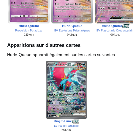
Hurle-Queue
Hurle-Queue
Hurle-Queue
EV Évolutions Prismatiques
EV Mascarade Crépusculai
Propulsion Paradoxe
042
094
025
/131
/167
/074
Apparitions sur d'autres cartes
Hurle-Queue apparaît également sur les cartes suivantes
:
Rugit-Lune
EV Faille Paradoxe
251
/182