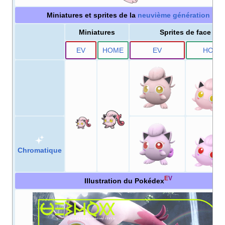
Miniatures et sprites de la
neuvième génération
Miniatures
Sprites de face
E
V
HOME
E
V
HOME
Chromatique
E
V
Illustration du Pokédex