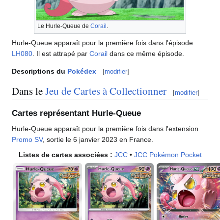
Le Hurle-Queue de
Corail
.
Hurle-Queue apparaît pour la première fois dans l'épisode
LH080
. Il est attrapé par
Corail
dans ce même épisode.
Descriptions du
Pokédex
[
modifier
]
Dans le
Jeu de Cartes à Collectionner
[
modifier
]
Cartes représentant Hurle-Queue
Hurle-Queue apparaît pour la première fois dans l'extension
Promo SV
, sortie le 6 janvier 2023 en France.
Listes de cartes associées
:
JCC
•
JCC Pokémon Pocket