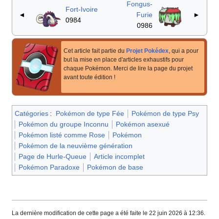
Fongus-
Fort-Ivoire
◄
Furie
►
0984
0986
Cet article fait partie du
Projet Pokédex
, qui a pour
but la mise en place d'articles exhaustifs pour
chaque Pokémon. Merci de lire la page du projet
avant toute édition
!
Catégories
:
Pokémon de type Fée
Pokémon de type Psy
Pokémon du groupe Inconnu
Pokémon asexué
Pokémon listé comme Rose
Pokémon
Pokémon de la neuvième génération
Page de Hurle-Queue
Article incomplet
Pokémon Paradoxe
Pokémon de base
La dernière modification de cette page a été faite le 22 juin 2026 à 12:36.