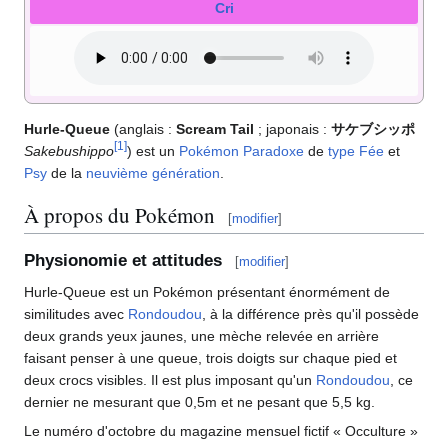
Cri
Hurle-Queue
(anglais
:
Scream Tail
; japonais
:
サケブシッポ
[
1
]
Sakebushippo
) est un
Pokémon
Paradoxe
de
type
Fée
et
Psy
de la
neuvième génération
.
À propos du Pokémon
[
modifier
]
Physionomie et attitudes
[
modifier
]
Hurle-Queue est un Pokémon présentant énormément de
similitudes avec
Rondoudou
, à la différence près qu'il possède
deux grands yeux jaunes, une mèche relevée en arrière
faisant penser à une queue, trois doigts sur chaque pied et
deux crocs visibles. Il est plus imposant qu'un
Rondoudou
, ce
dernier ne mesurant que 0,5m et ne pesant que 5,5
kg.
Le numéro d'octobre du magazine mensuel fictif «
Occulture
»