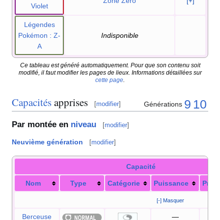
Zone Zéro
[+]
Violet
Légendes
Pokémon
: Z-
Indisponible
A
Ce tableau est généré automatiquement. Pour que son contenu soit
modifié, il faut modifier les pages de lieux. Informations détaillées sur
cette page
.
Capacités
apprises
9
10
Générations
[
modifier
]
Par montée en
niveau
[
modifier
]
Neuvième génération
[
modifier
]
Capacité
Nom
Type
Catégorie
Puissance
Préci
[-] Masquer
Berceuse
—
5