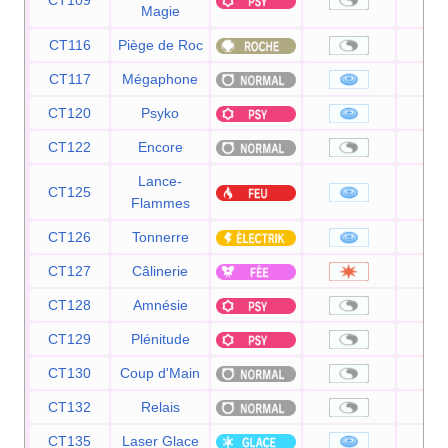
Magie
CT116
Piège de Roc
CT117
Mégaphone
9
CT120
Psyko
9
CT122
Encore
Lance-
CT125
9
Flammes
CT126
Tonnerre
9
CT127
Câlinerie
9
CT128
Amnésie
CT129
Plénitude
CT130
Coup d'Main
CT132
Relais
CT135
Laser Glace
9