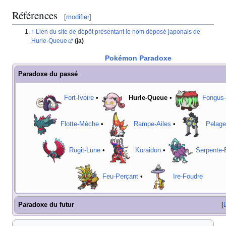
Références
[
modifier
]
Lien du site de dépôt présentant le nom déposé japonais de
Hurle-Queue
(ja)
Pokémon Paradoxe
Paradoxe du passé
Fort-Ivoire
•
Hurle-Queue
•
Fongus-
Flotte-Mèche
•
Rampe-Ailes
•
Pelage
Rugit-Lune
•
Koraidon
•
Serpente-
Feu-Perçant
•
Ire-Foudre
Paradoxe du futur