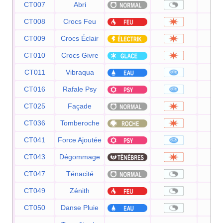
CT007
Abri
CT008
Crocs Feu
6
CT009
Crocs Éclair
6
CT010
Crocs Givre
6
CT011
Vibraqua
6
CT016
Rafale Psy
6
CT025
Façade
7
CT036
Tomberoche
6
CT041
Force Ajoutée
2
CT043
Dégommage
CT047
Ténacité
CT049
Zénith
CT050
Danse Pluie