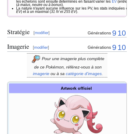
les échelons sont ensuite déterminés en faisant varier les
EV
(
entre 0 e
(
à malus, neutre ou à bonus
).
La nature n'ayant aucune influence sur les PV, les stats indiquées cor
EV
) et à un maximal (
31 IV et 255 EV
).
Stratégie
9
10
Générations
[
modifier
]
Imagerie
9
10
Générations
[
modifier
]
Pour une imagerie plus complète
de ce Pokémon, référez-vous à son
imagerie
ou à sa
catégorie d'images
.
Artwork officiel