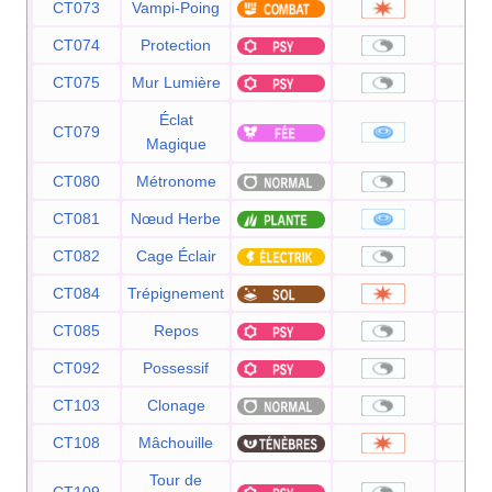
CT073
Vampi-Poing
7
CT074
Protection
CT075
Mur Lumière
Éclat
CT079
8
Magique
CT080
Métronome
CT081
Nœud Herbe
CT082
Cage Éclair
CT084
Trépignement
7
CT085
Repos
CT092
Possessif
CT103
Clonage
CT108
Mâchouille
8
Tour de
CT109