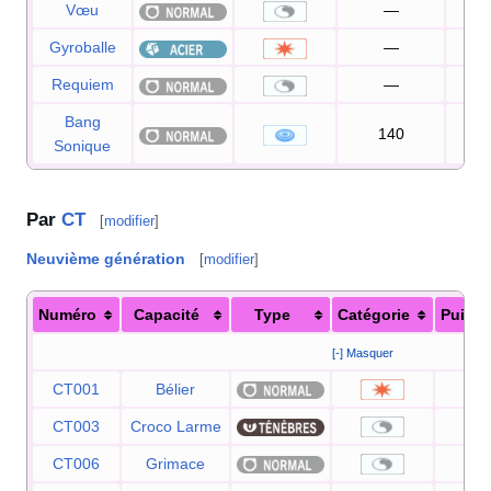
Vœu
—
10
Gyroballe
—
10
Requiem
—
Bang
140
10
Sonique
Par
CT
[
modifier
]
Neuvième génération
[
modifier
]
Numéro
Capacité
Type
Catégorie
Puiss
[-] Masquer
CT001
Bélier
9
CT003
Croco Larme
CT006
Grimace