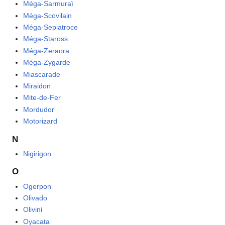
Méga-Sarmuraï
Méga-Scovilain
Méga-Sepiatroce
Méga-Staross
Méga-Zeraora
Méga-Zygarde
Miascarade
Miraidon
Mite-de-Fer
Mordudor
Motorizard
N
Nigirigon
O
Ogerpon
Olivado
Olivini
Oyacata