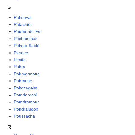
P
Palmaval
Pâtachiot
Paume-de-Fer
Pêchaminus
Pelage-Sablé
Piétacé
Pimito
Pohm
Pohmarmotte
Pohmotte
Poltchageist
Pomdorochi
Pomdramour
Pondralugon
Poussacha
R