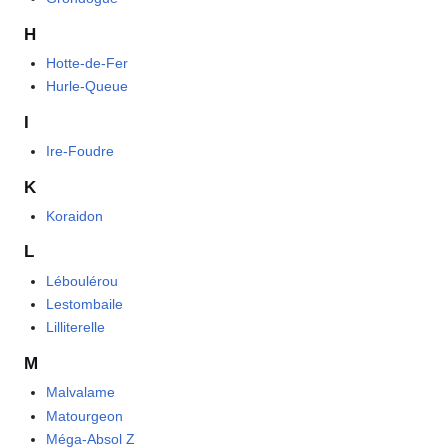
H
Hotte-de-Fer
Hurle-Queue
I
Ire-Foudre
K
Koraidon
L
Léboulérou
Lestombaile
Lilliterelle
M
Malvalame
Matourgeon
Méga-Absol Z