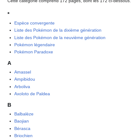
Cette catégorie comprend 172 pages, dont les 172 ci-dessous.
*
Espèce convergente
Liste des Pokémon de la dixième génération
Liste des Pokémon de la neuvième génération
Pokémon légendaire
Pokémon Paradoxe
A
Amassel
Ampibidou
Arboliva
Axoloto de Paldea
B
Balbalèze
Baojian
Bérasca
Briochien