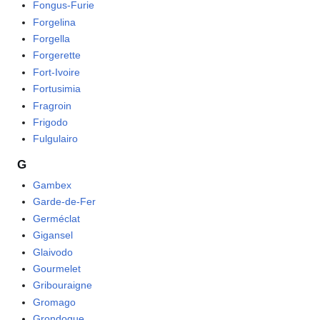
Fongus-Furie
Forgelina
Forgella
Forgerette
Fort-Ivoire
Fortusimia
Fragroin
Frigodo
Fulgulairo
G
Gambex
Garde-de-Fer
Germéclat
Gigansel
Glaivodo
Gourmelet
Gribouraigne
Gromago
Grondogue