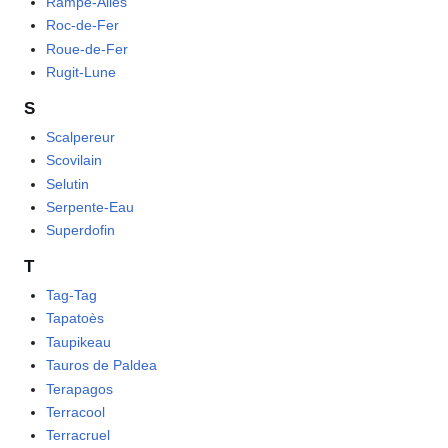
Rampe-Ailes
Roc-de-Fer
Roue-de-Fer
Rugit-Lune
S
Scalpereur
Scovilain
Selutin
Serpente-Eau
Superdofin
T
Tag-Tag
Tapatoès
Taupikeau
Tauros de Paldea
Terapagos
Terracool
Terracruel