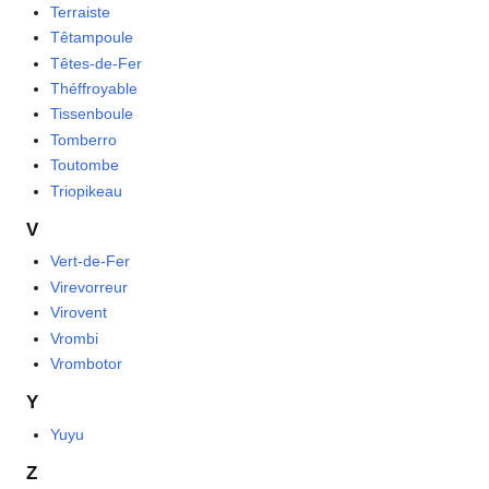
Terraiste
Têtampoule
Têtes-de-Fer
Théffroyable
Tissenboule
Tomberro
Toutombe
Triopikeau
V
Vert-de-Fer
Virevorreur
Virovent
Vrombi
Vrombotor
Y
Yuyu
Z