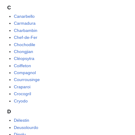
C
Canarbello
Carmadura
Charbambin
Chef-de-Fer
Chochodile
Chongjian
Cléopsytra
Coiffeton
Compagnol
Courrousinge
Craparoi
Crocogril
Cryodo
D
Délestin
Deusolourdo
Dinglu