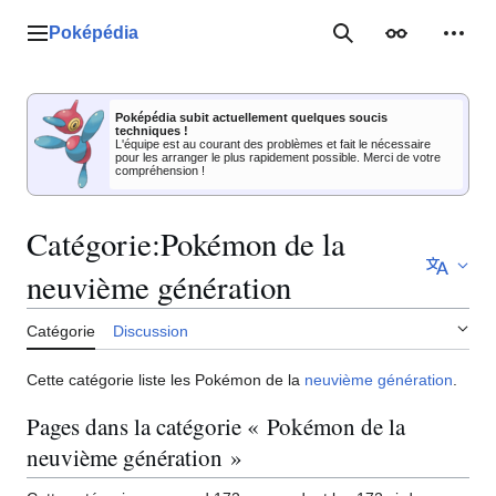
Aller
au
Poképédia
Menu principal
Rechercher
Apparence
Outil
contenu
Poképédia subit actuellement quelques soucis
techniques !
L'équipe est au courant des problèmes et fait le nécessaire
pour les arranger le plus rapidement possible. Merci de votre
compréhension !
Catégorie
:
Pokémon de la
neuvième génération
Catégorie
Discussion
Cette catégorie liste les Pokémon de la
neuvième génération
.
Pages dans la catégorie « Pokémon de la
neuvième génération »