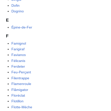
Dofin
Dogrino
E
Épine-de-Fer
F
Famignol
Farigiraf
Favianos
Félicanis
Ferdeter
Feu-Perçant
Filentrappe
Flamenroule
Flâmigator
Floréclat
Flotillon
Flotte-Mèche