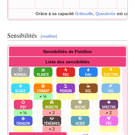
Grâce à sa capacité
Gribouille
,
Queulorior
est capab
Sensibilités
[
modifier
]
Sensibilités de Flotillon
Liste des sensibilités
× ½
× ½
× 2
× 2
× 2