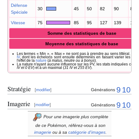
Défense
30
45
50
82
90
86
Spéciale
Vitesse
75
85
95
127
139
167
Somme des statistiques de base
Moyenne des statistiques de base
Les termes «
Min
», «
Max
» ne sont pas à prendre au sens littéral. Il s'a
IV
, dont les échelons sont ensuite déterminés en faisant varier les
EV
l'effet de la
nature
(
à malus, neutre ou à bonus
).
La nature n'ayant aucune influence sur les PV, les stats indiquées corr
IV et 0 EV
) et à un maximal (
31 IV et 255 EV
).
Stratégie
9
10
Générations
[
modifier
]
Imagerie
9
10
Générations
[
modifier
]
Pour une imagerie plus complète
de ce Pokémon, référez-vous à son
imagerie
ou à sa
catégorie d'images
.