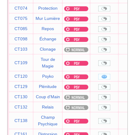
CT074
Protection
CT075
Mur Lumière
CT085
Repos
CT098
Échange
CT103
Clonage
Tour de
CT109
Magie
CT120
Psyko
9
CT129
Plénitude
CT130
Coup d'Main
CT132
Relais
Champ
CT138
Psychique
CT161
Distorsion