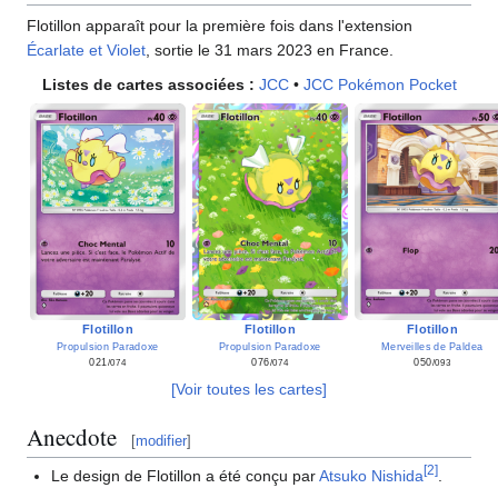
Flotillon apparaît pour la première fois dans l'extension
Écarlate et Violet
, sortie le 31 mars 2023 en France.
Listes de cartes associées
:
JCC
•
JCC Pokémon Pocket
Flotillon
Flotillon
Flotillon
Propulsion Paradoxe
Propulsion Paradoxe
Merveilles de Paldea
021
076
050
/074
/074
/093
[Voir toutes les cartes]
Anecdote
[
modifier
]
[
2
]
Le design de Flotillon a été conçu par
Atsuko Nishida
.