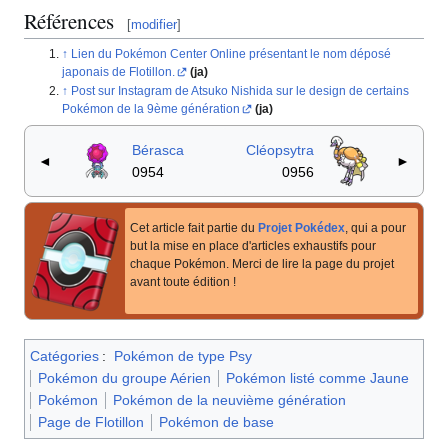
Références
[
modifier
]
Lien du Pokémon Center Online présentant le nom déposé
japonais de Flotillon.
(ja)
Post sur Instagram de Atsuko Nishida sur le design de certains
Pokémon de la 9ème génération
(ja)
Bérasca
Cléopsytra
◄
►
0954
0956
Cet article fait partie du
Projet Pokédex
, qui a pour
but la mise en place d'articles exhaustifs pour
chaque Pokémon. Merci de lire la page du projet
avant toute édition
!
Catégories
:
Pokémon de type Psy
Pokémon du groupe Aérien
Pokémon listé comme Jaune
Pokémon
Pokémon de la neuvième génération
Page de Flotillon
Pokémon de base