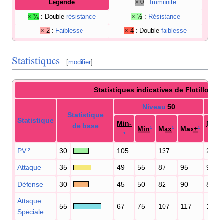
Légende
× 0
:
Immunité
× ¼
: Double
résistance
× ½
:
Résistance
× 2
:
Faiblesse
× 4
: Double
faiblesse
Statistiques
[
modifier
]
Statistiques indicatives de Flotillon
Niveau
50
Statistique
Statistique
Min-
Min
de base
Min
¹
Max
¹
Max+
¹
¹
¹
PV
²
30
105
137
201
Attaque
35
49
55
87
95
95
Défense
30
45
50
82
90
86
Attaque
55
67
75
107
117
131
Spéciale