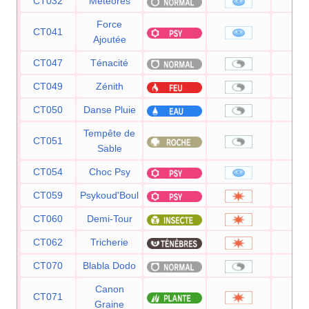
CT032
Météores
6
Force
CT041
2
Ajoutée
CT047
Ténacité
CT049
Zénith
CT050
Danse Pluie
Tempête de
CT051
Sable
CT054
Choc Psy
8
CT059
Psykoud'Boul
8
CT060
Demi-Tour
7
CT062
Tricherie
9
CT070
Blabla Dodo
Canon
CT071
8
Graine