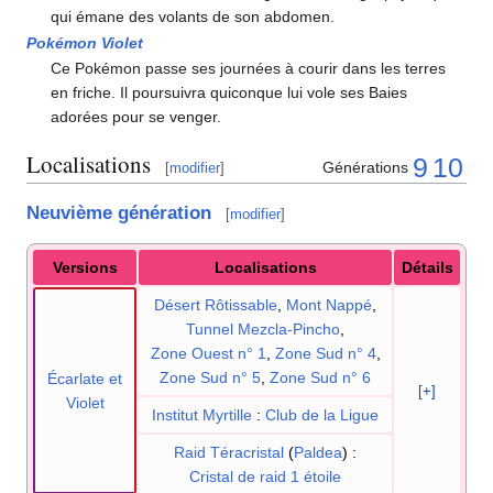
qui émane des volants de son abdomen.
Pokémon Violet
Ce Pokémon passe ses journées à courir dans les terres
en friche. Il poursuivra quiconque lui vole ses Baies
adorées pour se venger.
Localisations
9
10
Générations
[
modifier
]
Neuvième génération
[
modifier
]
Versions
Localisations
Détails
Désert Rôtissable
,
Mont Nappé
,
Tunnel Mezcla-Pincho
,
Zone Ouest n° 1
,
Zone Sud n° 4
,
Zone Sud n° 5
,
Zone Sud n° 6
Écarlate et
[+]
Violet
Institut Myrtille
:
Club de la Ligue
Raid Téracristal
(
Paldea
)
:
Cristal de raid 1 étoile