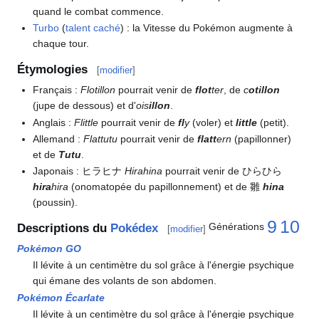
quand le combat commence.
Turbo
(
talent caché
)
: la Vitesse du Pokémon augmente à
chaque tour.
Étymologies
[
modifier
]
Français
:
Flotillon
pourrait venir de
flot
ter
, de
c
otillon
(jupe de dessous) et d'
ois
illon
.
Anglais
:
Flittle
pourrait venir de
fl
y
(voler) et
little
(petit).
Allemand
:
Flattutu
pourrait venir de
flatt
ern
(papillonner)
et de
Tutu
.
Japonais
: ヒラヒナ
Hirahina
pourrait venir de ひらひら
hira
hira
(onomatopée du papillonnement) et de 雛
hina
(poussin).
9
10
Générations
Descriptions du
Pokédex
[
modifier
]
Pokémon GO
Il lévite à un centimètre du sol grâce à l'énergie psychique
qui émane des volants de son abdomen.
Pokémon Écarlate
Il lévite à un centimètre du sol grâce à l'énergie psychique