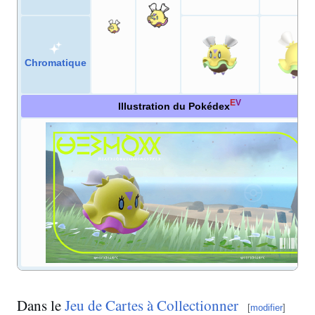
Chromatique
E
V
Illustration du Pokédex
Dans le
Jeu de Cartes à Collectionner
[
modifier
]