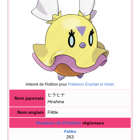
Artwork de Flotillon pour
Pokémon Écarlate
et
Violet
.
ヒラヒナ
Nom japonais
Hirahina
Nom anglais
Flittle
Numéros de Pokédex
régionaux
Paldea
263