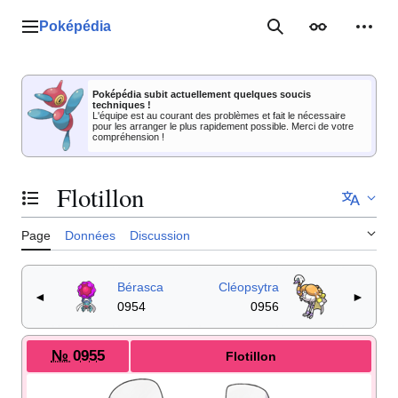
Aller
au
Poképédia
Menu principal
Rechercher
Apparence
Outil
contenu
Poképédia subit actuellement quelques soucis
techniques !
L'équipe est au courant des problèmes et fait le nécessaire
pour les arranger le plus rapidement possible. Merci de votre
compréhension !
Flotillon
Basculer la table des matières
Page
Données
Discussion
Bérasca
Cléopsytra
◄
►
0954
0956
№ 0955
Flotillon