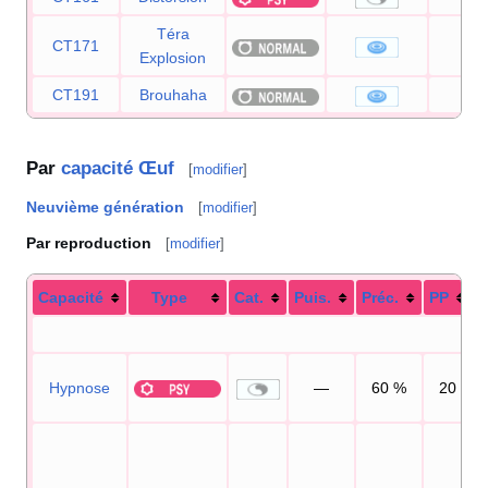
Téra
CT171
8
Explosion
CT191
Brouhaha
9
Par
capacité Œuf
[
modifier
]
Neuvième génération
[
modifier
]
Par reproduction
[
modifier
]
Capacité
Type
Cat.
Puis.
Préc.
PP
Hypnose
—
60
%
20