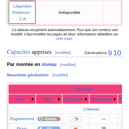
Légendes
Pokémon
:
Indisponible
Z-A
Ce tableau est généré automatiquement. Pour que son contenu soit
modifié, il faut modifier les pages de lieux. Informations détaillées sur
cette page
.
Capacités
apprises
9
10
Générations
[
modifier
]
Par montée en
niveau
[
modifier
]
Neuvième génération
[
modifier
]
Capacité
Nom
Type
Catégorie
Puissance
Préc
[-] Masquer
Rugissement
—
1
Picpic
35
1