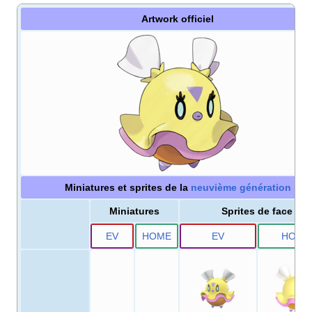
Artwork officiel
Miniatures et sprites de la
neuvième génération
Miniatures
Sprites de face
E
V
HOME
E
V
HOME