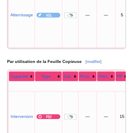
Atterrissage
—
—
5
Par utilisation de la Feuille Copieuse
[
modifier
]
Capacité
Type
Cat.
Puis.
Préc.
PP
Interversion
—
—
15