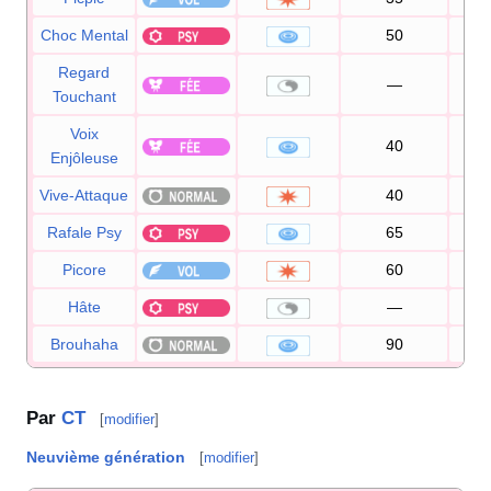
Choc Mental
50
1
Regard
—
1
Touchant
Voix
40
Enjôleuse
Vive-Attaque
40
1
Rafale Psy
65
1
Picore
60
1
Hâte
—
Brouhaha
90
1
Par
CT
[
modifier
]
Neuvième génération
[
modifier
]