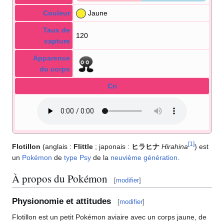
Couleur
Jaune
Taux de
120
capture
Apparence
du corps
Cri
[
1
]
Flotillon
(anglais
:
Flittle
; japonais
:
ヒラヒナ
Hirahina
) est
un
Pokémon
de
type
Psy
de la
neuvième génération
.
À propos du Pokémon
[
modifier
]
Physionomie et attitudes
[
modifier
]
Flotillon est un petit Pokémon aviaire avec un corps jaune, de