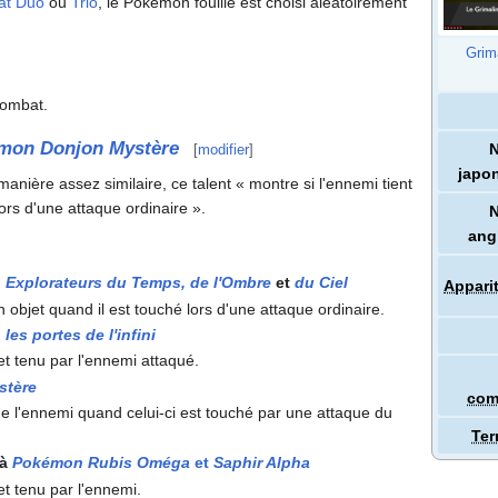
t Duo
ou
Trio
, le Pokémon fouillé est choisi aléatoirement
Grim
combat.
mon Donjon Mystère
[
modifier
]
japo
manière assez similaire, ce talent «
montre si l'ennemi tient
lors d'une attaque ordinaire
».
ang
: Explorateurs du Temps, de l'Ombre
et
du Ciel
Appari
n objet quand il est touché lors d'une attaque ordinaire.
: les portes de l'infini
et tenu par l'ennemi attaqué.
stère
com
 de l'ennemi quand celui-ci est touché par une attaque du
Ter
à
Pokémon Rubis Oméga
et
Saphir Alpha
et tenu par l'ennemi.