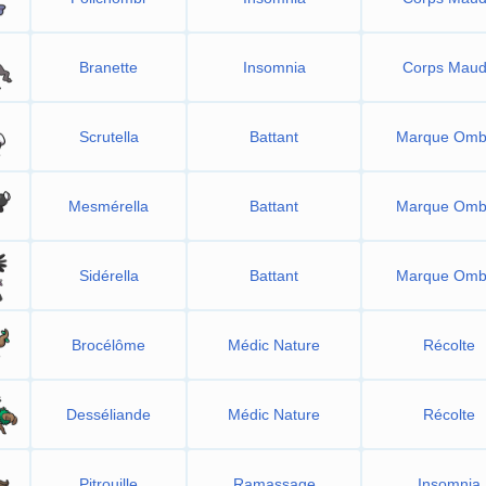
Branette
Insomnia
Corps Maud
Scrutella
Battant
Marque Omb
Mesmérella
Battant
Marque Omb
Sidérella
Battant
Marque Omb
Brocélôme
Médic Nature
Récolte
Desséliande
Médic Nature
Récolte
Pitrouille
Ramassage
Insomnia