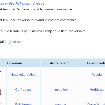
Légendes Pokémon
: Arceus
jet tenu par l'ennemi quand le combat commence.
jet tenu par l'adversaire quand le combat commence.
 le terrain, il peut identifier l’objet que tient l’adversaire.
ent
[
modifier
]
Pokémon
Autre talent
Talent cac
Noadkoko d'Alola
—
Récolte
Cerfrousse
Intimidation
Herbivore
Polichombr
Insomnia
Corps Maud