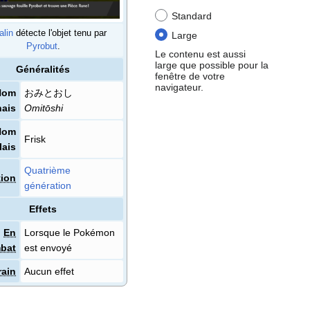
Standard
alin
détecte l'objet tenu par
Large
Pyrobut
.
Le contenu est aussi
large que possible pour la
Généralités
fenêtre de votre
navigateur.
Nom
おみとおし
nais
Omitōshi
Nom
Frisk
lais
Quatrième
tion
génération
Effets
En
Lorsque le Pokémon
bat
est envoyé
rain
Aucun effet