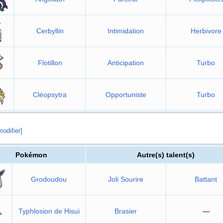
Cerbyllin
Intimidation
Herbivore
Flotillon
Anticipation
Turbo
Cléopsytra
Opportuniste
Turbo
modifier
]
Pokémon
Autre(s) talent(s)
Grodoudou
Joli Sourire
Battant
Typhlosion de Hisui
Brasier
—