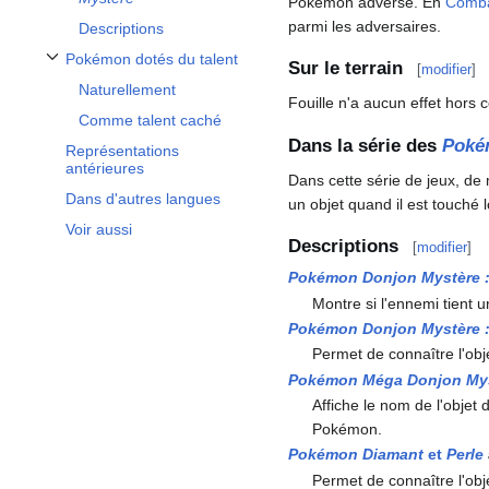
Pokémon adverse. En
Comba
parmi les adversaires.
Descriptions
Pokémon dotés du talent
Sur le terrain
[
modifier
]
Afficher / masquer la sous-section Pokémon dotés du talent
Naturellement
Fouille n'a aucun effet hors 
Comme talent caché
Dans la série des
Poké
Représentations
antérieures
Dans cette série de jeux, de 
Dans d'autres langues
un objet quand il est touché 
Voir aussi
Descriptions
[
modifier
]
Pokémon Donjon Mystère
Montre si l'ennemi tient u
Pokémon Donjon Mystère
Permet de connaître l'obj
Pokémon Méga Donjon My
Affiche le nom de l'objet
Pokémon.
Pokémon Diamant
et
Perle
Permet de connaître l'obj