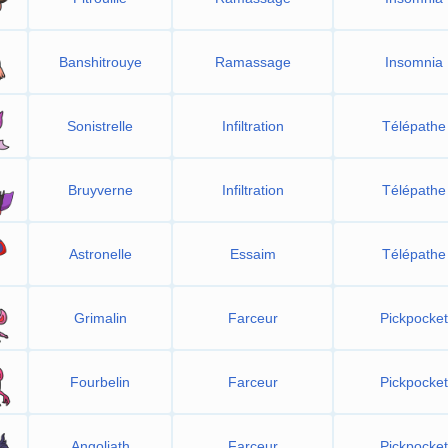
Banshitrouye
Ramassage
Insomnia
Sonistrelle
Infiltration
Télépathe
Bruyverne
Infiltration
Télépathe
Astronelle
Essaim
Télépathe
Grimalin
Farceur
Pickpocket
Fourbelin
Farceur
Pickpocket
Angoliath
Farceur
Pickpocket