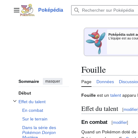
Aller
au
Poképédia
Menu principal
contenu
Poképédia subit a
L'équipe est au cou
Fouille
Sommaire
masquer
Page
Données
Discussio
Début
Fouille
est un
talent
apparu l
Effet du talent
Afficher / masquer la sous-section Effet du talent
Effet du talent
[
modifier
En combat
Sur le terrain
En combat
[
modifier
]
Dans la série des
Quand un Pokémon doté de ce t
Pokémon Donjon
Mystère