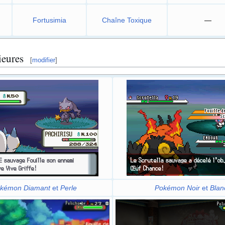
Fortusimia
Chaîne Toxique
—
ieures
[
modifier
]
kémon Diamant
et
Perle
Pokémon Noir
et
Blan