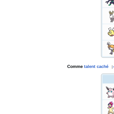
Comme
talent caché
[