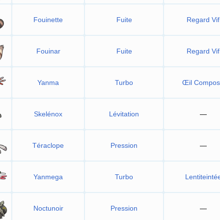
Fouinette
Fuite
Regard Vif
Fouinar
Fuite
Regard Vif
Yanma
Turbo
Œil Compo
Skelénox
Lévitation
—
Téraclope
Pression
—
Yanmega
Turbo
Lentiteinté
Noctunoir
Pression
—