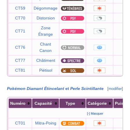
CT59
Dégommage
—
CT70
Distorsion
—
Zone
CT71
—
Étrange
Chant
CT76
60
Canon
CT77
Châtiment
65
CT81
Piétisol
60
Pokémon Diamant Étincelant
et
Perle Scintillante
[
modifier
]
Numéro
Capacité
Type
Catégorie
Puissa
[-] Masquer
CT01
Mitra-Poing
15