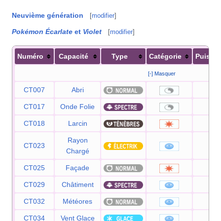
Neuvième génération
[
modifier
]
Pokémon Écarlate
et
Violet
[
modifier
]
Numéro
Capacité
Type
Catégorie
Puissa
[-] Masquer
CT007
Abri
—
CT017
Onde Folie
—
CT018
Larcin
60
Rayon
CT023
50
Chargé
CT025
Façade
70
CT029
Châtiment
65
CT032
Météores
60
CT034
Vent Glace
55