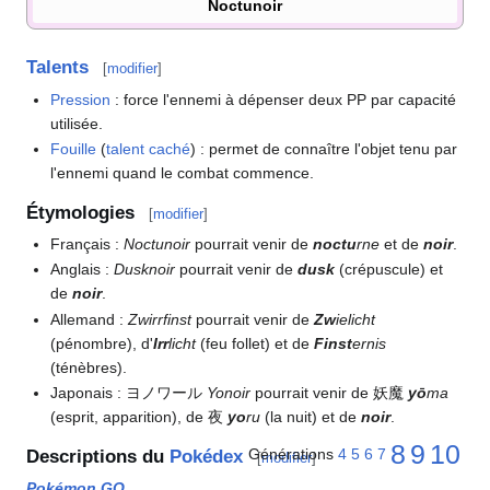
Noctunoir
Talents
[
modifier
]
Pression
: force l'ennemi à dépenser deux PP par capacité
utilisée.
Fouille
(
talent caché
)
: permet de connaître l'objet tenu par
l'ennemi quand le combat commence.
Étymologies
[
modifier
]
Français
:
Noctunoir
pourrait venir de
noctu
rne
et de
noir
.
Anglais
:
Dusknoir
pourrait venir de
dusk
(crépuscule) et
de
noir
.
Allemand
:
Zwirrfinst
pourrait venir de
Zw
ielicht
(pénombre), d'
Irr
licht
(feu follet) et de
Finst
ernis
(ténèbres).
Japonais
: ヨノワール
Yonoir
pourrait venir de 妖魔
yō
ma
(esprit, apparition), de 夜
yo
ru
(la nuit) et de
noir
.
8
9
10
Générations
4
5
6
7
Descriptions du
Pokédex
[
modifier
]
Pokémon GO