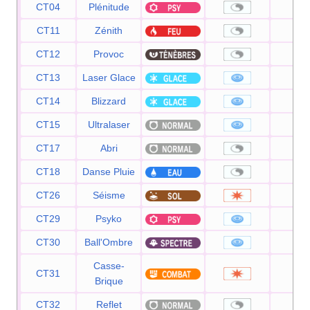
CT04
Plénitude
—
CT11
Zénith
—
CT12
Provoc
—
CT13
Laser Glace
90
CT14
Blizzard
11
CT15
Ultralaser
15
CT17
Abri
—
CT18
Danse Pluie
—
CT26
Séisme
10
CT29
Psyko
90
CT30
Ball'Ombre
80
Casse-
CT31
75
Brique
CT32
Reflet
—