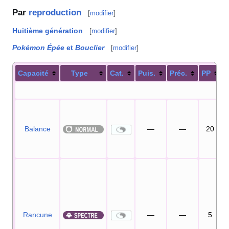
Par
reproduction
[
modifier
]
Huitième génération
[
modifier
]
Pokémon Épée
et
Bouclier
[
modifier
]
Capacité
Type
Cat.
Puis.
Préc.
PP
Balance
—
—
20
Rancune
—
—
5