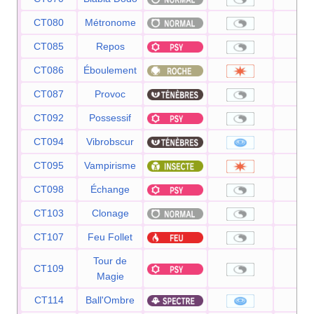
CT080
Métronome
—
CT085
Repos
—
CT086
Éboulement
75
CT087
Provoc
—
CT092
Possessif
—
CT094
Vibrobscur
80
CT095
Vampirisme
80
CT098
Échange
—
CT103
Clonage
—
CT107
Feu Follet
—
Tour de
CT109
—
Magie
CT114
Ball'Ombre
80