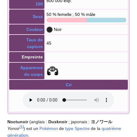
800 000 exp.
100
50
% femelle ; 50
% mâle
Sexe
Couleur
Noir
Taux de
45
capture
Empreinte
Apparence
du corps
Cri
Noctunoir
(anglais
:
Dusknoir
; japonais
:
ヨノワール
[
1
]
Yonoir
) est un
Pokémon
de
type
Spectre
de la
quatrième
génération
.