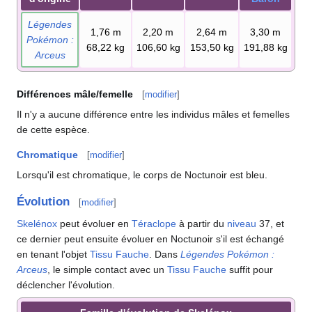
Légendes
1,76
m
2,20
m
2,64
m
3,30
m
Pokémon
:
68,22
kg
106,60
kg
153,50
kg
191,88
kg
Arceus
Différences mâle/femelle
[
modifier
]
Il n'y a aucune différence entre les individus mâles et femelles
de cette espèce.
Chromatique
[
modifier
]
Lorsqu'il est chromatique, le corps de Noctunoir est bleu.
Évolution
[
modifier
]
Skelénox
peut évoluer en
Téraclope
à partir du
niveau
37, et
ce dernier peut ensuite évoluer en Noctunoir s'il est échangé
en tenant l'objet
Tissu Fauche
. Dans
Légendes Pokémon
:
Arceus
, le simple contact avec un
Tissu Fauche
suffit pour
déclencher l'évolution.