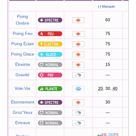
[-] Masquer
Poing
60
Ombre
Poing Feu
75
10
Poing Éclair
75
10
Poing Glace
75
10
Étreinte
15
8
Gravité
—
Vole-Vie
20
, 30,
40
10
Étonnement
30
10
Groz'Yeux
—
10
Entrave
—
10
E
B
,
DE
PS