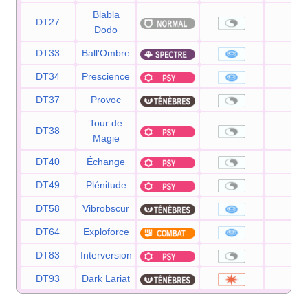
Blabla
DT27
—
Dodo
DT33
Ball'Ombre
80
DT34
Prescience
120
DT37
Provoc
—
Tour de
DT38
—
Magie
DT40
Échange
—
DT49
Plénitude
—
DT58
Vibrobscur
80
DT64
Exploforce
120
DT83
Interversion
—
DT93
Dark Lariat
85