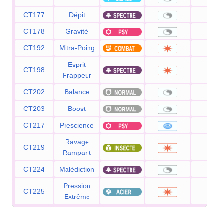
CT177
Dépit
—
CT178
Gravité
—
CT192
Mitra-Poing
15
Esprit
CT198
11
Frappeur
CT202
Balance
—
CT203
Boost
—
CT217
Prescience
12
Ravage
CT219
70
Rampant
CT224
Malédiction
—
Pression
CT225
—
Extrême