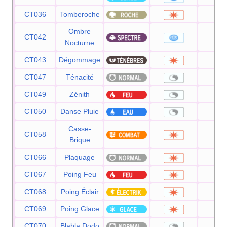
CT036
Tomberoche
60
Ombre
CT042
—
Nocturne
CT043
Dégommage
—
CT047
Ténacité
—
CT049
Zénith
—
CT050
Danse Pluie
—
Casse-
CT058
75
Brique
CT066
Plaquage
85
CT067
Poing Feu
75
CT068
Poing Éclair
75
CT069
Poing Glace
75
CT070
Blabla Dodo
—