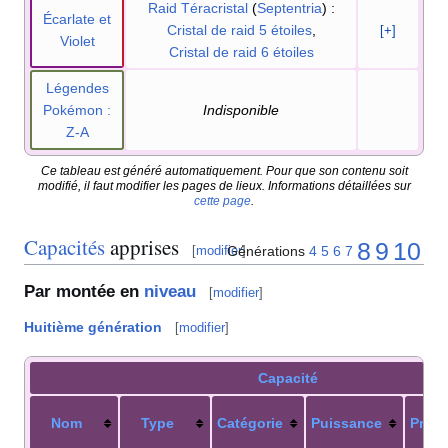
Raid Téracristal
(
Septentria
)
:
Écarlate et
Cristal de raid 5 étoiles
,
[+]
Violet
Cristal de raid 6 étoiles
Légendes
Pokémon
:
Indisponible
Z-A
Ce tableau est généré automatiquement. Pour que son contenu soit
modifié, il faut modifier les pages de lieux. Informations détaillées sur
cette page
.
Capacités
apprises
8
9
10
Générations
4
5
6
7
[
modifier
]
Par montée en
niveau
[
modifier
]
Huitième génération
[
modifier
]
Capacité
Nom
Type
Catégorie
Puissance
Préci