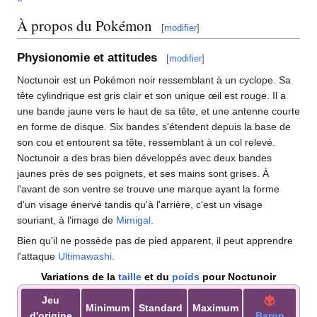
À propos du Pokémon
[
modifier
]
Physionomie et attitudes
[
modifier
]
Noctunoir est un Pokémon noir ressemblant à un cyclope. Sa
tête cylindrique est gris clair et son unique œil est rouge. Il a
une bande jaune vers le haut de sa tête, et une antenne courte
en forme de disque. Six bandes s'étendent depuis la base de
son cou et entourent sa tête, ressemblant à un col relevé.
Noctunoir a des bras bien développés avec deux bandes
jaunes près de ses poignets, et ses mains sont grises. À
l'avant de son ventre se trouve une marque ayant la forme
d'un visage énervé tandis qu'à l'arrière, c'est un visage
souriant, à l'image de
Mimigal
.
Bien qu'il ne possède pas de pied apparent, il peut apprendre
l'attaque
Ultimawashi
.
Variations de la
taille
et du
poids
pour Noctunoir
Jeu
Minimum
Standard
Maximum
d'origine
Baron