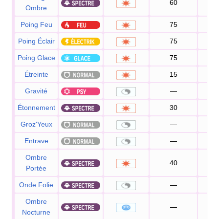
60
Ombre
Poing Feu
75
10
Poing Éclair
75
10
Poing Glace
75
10
Étreinte
15
8
Gravité
—
Étonnement
30
10
Groz'Yeux
—
10
Entrave
—
10
Ombre
40
10
Portée
Onde Folie
—
10
Ombre
—
10
Nocturne