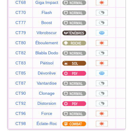
CT68
Giga Impact
15
CT70
Flash
—
CT77
Boost
—
CT79
Vibrobscur
80
CT80
Éboulement
75
CT82
Blabla Dodo
—
CT83
Piétisol
60
CT85
Dévorêve
10
CT87
Vantardise
—
CT90
Clonage
—
CT92
Distorsion
—
CT96
Force
80
CT98
Éclate-Roc
40