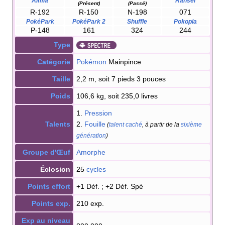
Almia
Ransei
(Présent)
(Passé)
R-192
R-150
N-198
071
PokéPark
PokéPark 2
Shuffle
Pokopia
P-148
161
324
244
Type
Catégorie
Pokémon
Mainpince
Taille
2,2 m, soit 7 pieds 3 pouces
Poids
106,6 kg, soit 235,0 livres
1.
Pression
Talents
2.
Fouille
(
talent caché
, à partir de la
sixième
génération
)
Groupe d'Œuf
Amorphe
Éclosion
25
cycles
Points effort
+1 Déf.
; +2 Déf. Spé
Points exp.
210 exp.
Exp au niveau