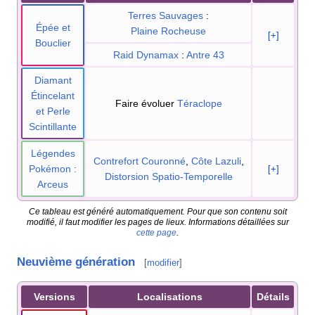
Terres Sauvages
:
Épée et
Plaine Rocheuse
[+]
Bouclier
Raid Dynamax
:
Antre 43
Diamant
Étincelant
Faire évoluer
Téraclope
et Perle
Scintillante
Légendes
Contrefort Couronné
,
Côte Lazuli
,
Pokémon
:
[+]
Distorsion Spatio-Temporelle
Arceus
Ce tableau est généré automatiquement. Pour que son contenu soit
modifié, il faut modifier les pages de lieux. Informations détaillées sur
cette page
.
Neuvième génération
[
modifier
]
Versions
Localisations
Détails