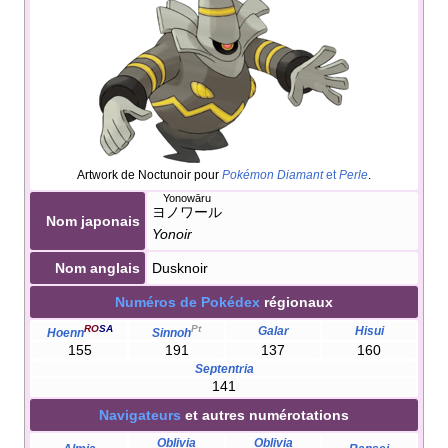
Artwork de Noctunoir pour
Pokémon Diamant
et
Perle
.
Yonowāru
ヨノワール
Nom japonais
Yonoir
Nom anglais
Dusknoir
Numéros de Pokédex
régionaux
RO
SA
Pt
Galar
Hisui
Hoenn
Sinnoh
155
191
137
160
Septentria
141
Navigateurs
et autres numérotations
Oblivia
Oblivia