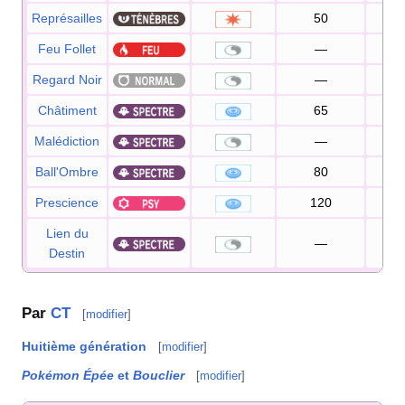
Représailles
50
10
Feu Follet
—
8
Regard Noir
—
Châtiment
65
10
Malédiction
—
Ball'Ombre
80
10
Prescience
120
10
Lien du
—
10
Destin
Par
CT
[
modifier
]
Huitième génération
[
modifier
]
Pokémon Épée
et
Bouclier
[
modifier
]