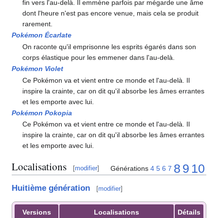
fin vers l'au-delà. Il emmène parfois par mégarde une âme
dont l'heure n'est pas encore venue, mais cela se produit
rarement.
Pokémon Écarlate
On raconte qu'il emprisonne les esprits égarés dans son
corps élastique pour les emmener dans l'au-delà.
Pokémon Violet
Ce Pokémon va et vient entre ce monde et l'au-delà. Il
inspire la crainte, car on dit qu'il absorbe les âmes errantes
et les emporte avec lui.
Pokémon Pokopia
Ce Pokémon va et vient entre ce monde et l'au-delà. Il
inspire la crainte, car on dit qu'il absorbe les âmes errantes
et les emporte avec lui.
Localisations
8
9
10
Générations
4
5
6
7
[
modifier
]
Huitième génération
[
modifier
]
Versions
Localisations
Détails