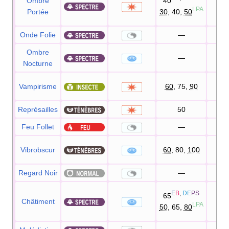
Ombre
40
10
LPA
Portée
30
, 40,
50
Onde Folie
—
10
Ombre
—
10
Nocturne
Vampirisme
60
, 75,
90
10
Représailles
50
10
Feu Follet
—
8
Vibrobscur
60
, 80,
100
Regard Noir
—
E
B
,
DE
PS
65
Châtiment
10
LPA
50
, 65,
80