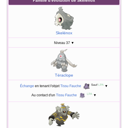
Famille d'évolution de Skelénox
Skelénox
Niveau 37
▼
Téraclope
Sauf
LPA
Échange
en tenant l'objet
Tissu Fauche
▼
LPA
Au contact d'un
Tissu Fauche
▼