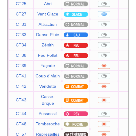
CT25
Abri
—
CT27
Vent Glace
55
CT31
Attraction
—
CT33
Danse Pluie
—
CT34
Zénith
—
CT38
Feu Follet
—
CT39
Façade
70
CT41
Coup d'Main
—
CT42
Vendetta
60
Casse-
CT43
75
Brique
CT44
Possessif
—
CT48
Tomberoche
60
CT57
Représailles
50