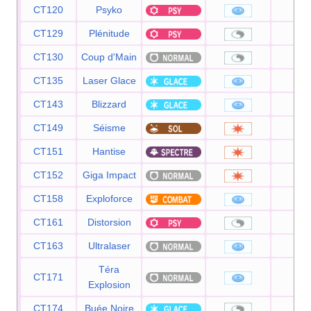
CT120
Psyko
90
CT129
Plénitude
—
CT130
Coup d'Main
—
CT135
Laser Glace
90
CT143
Blizzard
11
CT149
Séisme
10
CT151
Hantise
90
CT152
Giga Impact
15
CT158
Exploforce
12
CT161
Distorsion
—
CT163
Ultralaser
15
Téra
CT171
80
Explosion
CT174
Buée Noire
—