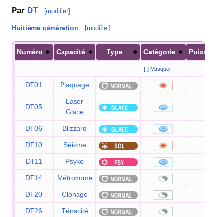
Par
DT
[
modifier
]
Huitième génération
[
modifier
]
Numéro
Capacité
Type
Catégorie
Puissan
[-] Masquer
DT01
Plaquage
85
Laser
DT05
90
Glace
DT06
Blizzard
110
DT10
Séisme
100
DT11
Psyko
90
DT14
Métronome
—
DT20
Clonage
—
DT26
Ténacité
—