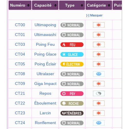
Numéro
Capacité
Type
Catégorie
Puissa
[-] Masquer
CT00
Ultimapoing
80
CT01
Ultimawashi
12
CT03
Poing Feu
75
CT04
Poing Glace
75
CT05
Poing Éclair
75
CT08
Ultralaser
15
CT09
Giga Impact
15
CT21
Repos
—
CT22
Éboulement
75
CT23
Larcin
60
CT24
Ronflement
50