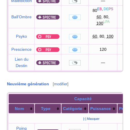
Malédiction
—
E
B
,
DE
PS
80
Ball'Ombre
60
, 80,
10
LPA
100
Psyko
60
, 80,
100
10
Prescience
120
10
Lien du
—
10
Destin
Neuvième génération
[
modifier
]
Capacité
Nom
Type
Catégorie
Puissance
Préci
[-] Masquer
Poing