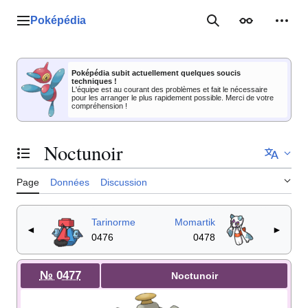
Aller
au
Poképédia
Menu principal
Rechercher
Apparence
Outil
contenu
Poképédia subit actuellement quelques soucis
techniques !
L'équipe est au courant des problèmes et fait le nécessaire
pour les arranger le plus rapidement possible. Merci de votre
compréhension !
Noctunoir
Basculer la table des matières
Page
Données
Discussion
Tarinorme
Momartik
◄
►
0476
0478
№ 0477
Noctunoir