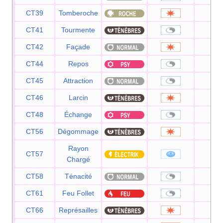
CT39
Tomberoche
60
CT41
Tourmente
—
CT42
Façade
70
CT44
Repos
—
CT45
Attraction
—
CT46
Larcin
60
CT48
Échange
—
CT56
Dégommage
—
Rayon
CT57
50
Chargé
CT58
Ténacité
—
CT61
Feu Follet
—
CT66
Représailles
50