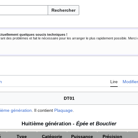
Rechercher
ctuellement quelques soucis techniques !
rant des problèmes et fait le nécessaire pour les arranger le plus rapidement possible. Merc
n
Lire
Modifie
DT01
tième génération
. Il contient
Plaquage
.
Huitième génération -
Épée et Bouclier
é
Type
Catégorie
Puissance
Précision