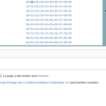
00
•
01
•
02
•
03
•
04
•
05
•
06
•
07
•
08
•
09
10
•
11
•
12
•
13
•
14
•
15
•
16
•
17
•
18
•
19
20
•
21
•
22
•
23
•
24
•
25
•
26
•
27
•
28
•
29
30
•
31
•
32
•
33
•
34
•
35
•
36
•
37
•
38
•
39
40
•
41
•
42
•
43
•
44
•
45
•
46
•
47
•
48
•
49
50
•
51
•
52
•
53
•
54
•
55
•
56
•
57
•
58
•
59
60
•
61
•
62
•
63
•
64
•
65
•
66
•
67
•
68
•
69
70
•
71
•
72
•
73
•
74
•
75
•
76
•
77
•
78
•
79
80
•
81
•
82
•
83
•
84
•
85
•
86
•
87
•
88
•
89
90
•
91
•
92
•
93
•
94
•
95
•
96
•
97
•
98
•
99
0.
La page a été rendue avec
Parsoid
.
iale-Partage des Conditions Initiales à l'Identique 3.0
sauf mention contraire.