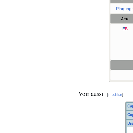
Plaquag
Jeu
E
B
Voir aussi
[
modifier
]
Ca
Ca
Di