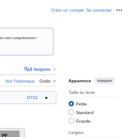
Créer un compte
Se connecter
Outils p
i de votre compréhension !
6 langues
Apparence
masquer
r
Voir l’historique
Outils
Taille du texte
DT02
►
Petite
Standard
Grande
Largeur
PP