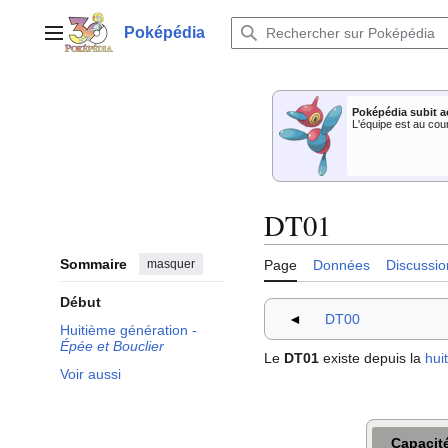
Aller
au
Poképédia
Menu principal
contenu
Poképédia subit a
L'équipe est au cou
DT01
Sommaire
masquer
Page
Données
Discussio
Début
◄
DT00
Huitième génération -
Épée et Bouclier
Le
DT01
existe depuis la
hui
Voir aussi
Capacit