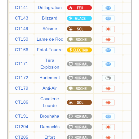
CT141
Déflagration
1
CT143
Blizzard
1
CT149
Séisme
1
CT150
Lame de Roc
1
CT166
Fatal-Foudre
1
Téra
CT171
8
Explosion
CT172
Hurlement
CT179
Anti-Air
5
Cavalerie
CT186
9
Lourde
CT191
Brouhaha
9
CT204
Damoclès
1
CT205
Effort