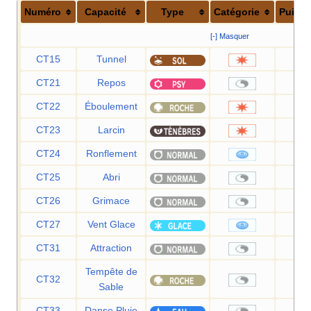
Numéro
Capacité
Type
Catégorie
Puiss
[-] Masquer
CT15
Tunnel
8
CT21
Repos
CT22
Éboulement
7
CT23
Larcin
6
CT24
Ronflement
5
CT25
Abri
CT26
Grimace
CT27
Vent Glace
5
CT31
Attraction
Tempête de
CT32
Sable
CT33
Danse Pluie