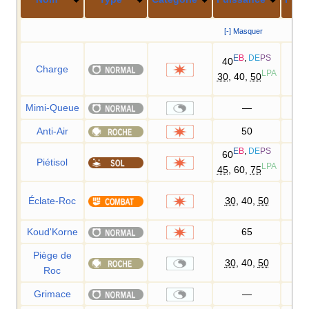
[-] Masquer
E
B
,
DE
PS
40
Charge
1
LPA
30
, 40,
50
Mimi-Queue
—
1
Anti-Air
50
1
E
B
,
DE
PS
60
Piétisol
1
LPA
45
, 60,
75
Éclate-Roc
30
, 40,
50
1
Koud'Korne
65
1
Piège de
30
, 40,
50
1
Roc
Grimace
—
1