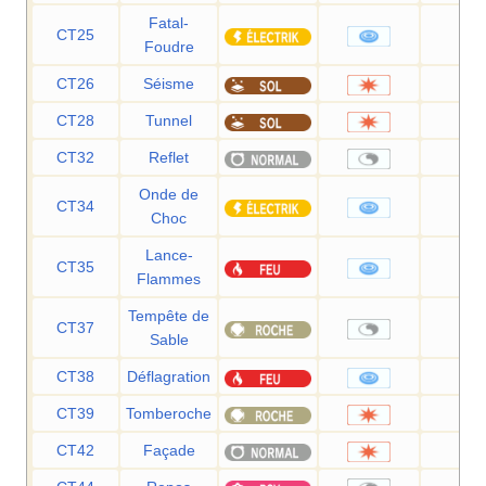
Fatal-
CT25
110
Foudre
CT26
Séisme
10
CT28
Tunnel
80
CT32
Reflet
—
Onde de
CT34
60
Choc
Lance-
CT35
90
Flammes
Tempête de
CT37
—
Sable
CT38
Déflagration
110
CT39
Tomberoche
60
CT42
Façade
70