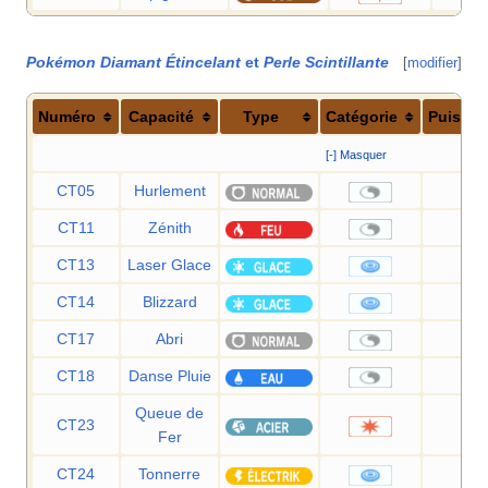
Pokémon Diamant Étincelant
et
Perle Scintillante
[
modifier
]
Numéro
Capacité
Type
Catégorie
Puissa
[-] Masquer
CT05
Hurlement
—
CT11
Zénith
—
CT13
Laser Glace
90
CT14
Blizzard
110
CT17
Abri
—
CT18
Danse Pluie
—
Queue de
CT23
10
Fer
CT24
Tonnerre
90