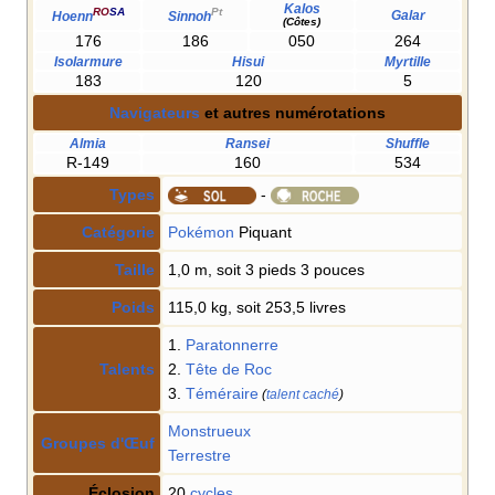
Kalos
RO
SA
Pt
Galar
Hoenn
Sinnoh
(Côtes)
176
186
050
264
Isolarmure
Hisui
Myrtille
183
120
5
Navigateurs
et autres numérotations
Almia
Ransei
Shuffle
R-149
160
534
Types
-
Catégorie
Pokémon
Piquant
Taille
1,0 m, soit 3 pieds 3 pouces
Poids
115,0 kg, soit 253,5 livres
1.
Paratonnerre
Talents
2.
Tête de Roc
3.
Téméraire
(
talent caché
)
Monstrueux
Groupes d'Œuf
Terrestre
Éclosion
20
cycles