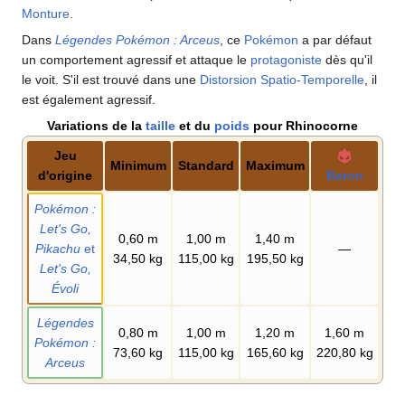
Monture
.
Dans
Légendes Pokémon
: Arceus
, ce
Pokémon
a par défaut
un comportement agressif et attaque le
protagoniste
dès qu'il
le voit. S'il est trouvé dans une
Distorsion Spatio-Temporelle
, il
est également agressif.
Variations de la
taille
et du
poids
pour Rhinocorne
Jeu
Minimum
Standard
Maximum
d'origine
Baron
Pokémon
:
Let's Go,
0,60
m
1,00
m
1,40
m
Pikachu
et
—
34,50
kg
115,00
kg
195,50
kg
Let's Go,
Évoli
Légendes
0,80
m
1,00
m
1,20
m
1,60
m
Pokémon
:
73,60
kg
115,00
kg
165,60
kg
220,80
kg
Arceus