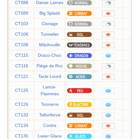
CT088
Danse Lames
CT089
Big Splash
8
CT103
Clonage
CT106
Tunnelier
8
CT108
Mâchouille
8
CT115
Draco-Choc
8
CT116
Piège de Roc
CT121
Tacle Lourd
Lance-
CT125
9
Flammes
CT126
Tonnerre
9
CT133
Telluriforce
9
CT134
Contre
CT135
Laser Glace
9