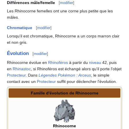
Différences mâle/femelle
[
modifier
]
Les Rhinocorne femelles ont une corne plus petite que les
mâles.
Chromatique
[
modifier
]
Lorsqu'il est chromatique, Rhinocorne a un corps marron clair
et non gris.
Évolution
[
modifier
]
Rhinocorne évolue en
Rhinoféros
à partir du
niveau
42, puis
en
Rhinastoc
, si Rhinoféros est échangé alors qu'il porte l'objet
Protecteur
. Dans
Légendes Pokémon
: Arceus
, le simple
contact avec un
Protecteur
suffit pour déclencher l'évolution.
Famille d'évolution de Rhinocorne
Rhinocorne