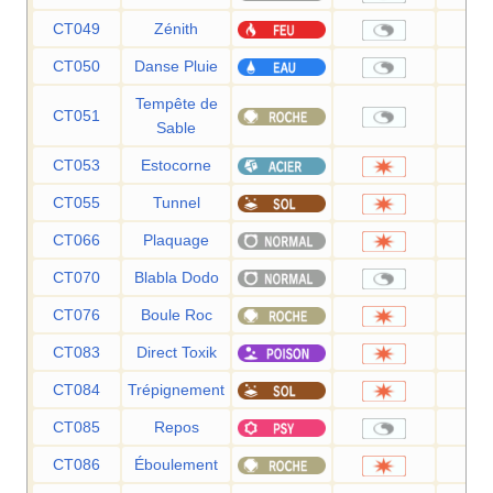
CT049
Zénith
CT050
Danse Pluie
Tempête de
CT051
Sable
CT053
Estocorne
7
CT055
Tunnel
8
CT066
Plaquage
8
CT070
Blabla Dodo
CT076
Boule Roc
2
CT083
Direct Toxik
8
CT084
Trépignement
7
CT085
Repos
CT086
Éboulement
7