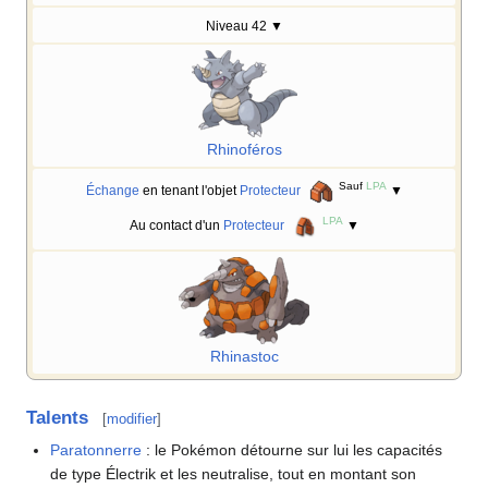
Niveau 42
▼
Rhinoféros
Sauf
LPA
Échange
en tenant l'objet
Protecteur
▼
LPA
Au contact d'un
Protecteur
▼
Rhinastoc
Talents
[
modifier
]
Paratonnerre
: le Pokémon détourne sur lui les capacités
de type Électrik et les neutralise, tout en montant son