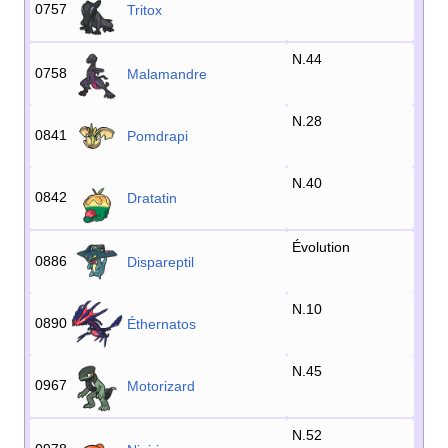
0757
Tritox
N.44
0758
Malamandre
N.28
0841
Pomdrapi
N.40
0842
Dratatin
Évolution
0886
Dispareptil
N.10
0890
Éthernatos
N.45
0967
Motorizard
N.52