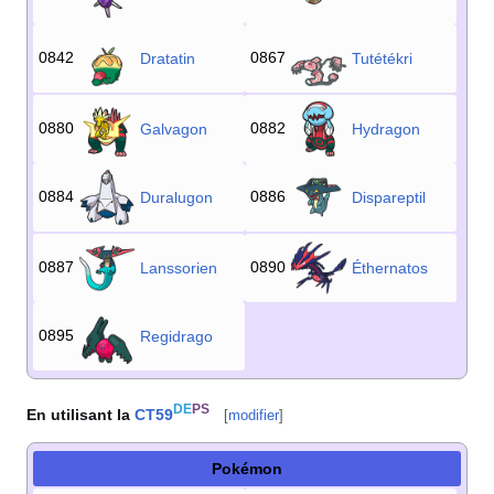
0842
0867
Dratatin
Tutétékri
0880
0882
Galvagon
Hydragon
0884
0886
Duralugon
Dispareptil
0887
0890
Lanssorien
Éthernatos
0895
Regidrago
DE
PS
En utilisant la
CT59
[
modifier
]
Pokémon