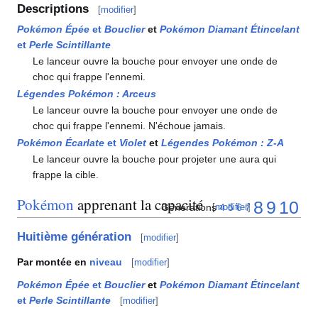
Descriptions
[
modifier
]
Pokémon Épée
et
Bouclier
et
Pokémon Diamant Étincelant
et
Perle Scintillante
Le lanceur ouvre la bouche pour envoyer une onde de
choc qui frappe l'ennemi.
Légendes Pokémon
: Arceus
Le lanceur ouvre la bouche pour envoyer une onde de
choc qui frappe l'ennemi. N'échoue jamais.
Pokémon Écarlate
et
Violet
et
Légendes Pokémon
:
Z-A
Le lanceur ouvre la bouche pour projeter une aura qui
frappe la cible.
Pokémon
apprenant la capacité
8
9
10
Générations
4
5
6
7
[
modifier
]
Huitième génération
[
modifier
]
Par montée en
niveau
[
modifier
]
Pokémon Épée
et
Bouclier
et
Pokémon Diamant Étincelant
et
Perle Scintillante
[
modifier
]