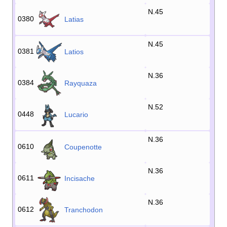
N.45
0380
Latias
N.45
0381
Latios
N.36
0384
Rayquaza
N.52
0448
Lucario
N.36
0610
Coupenotte
N.36
0611
Incisache
N.36
0612
Tranchodon