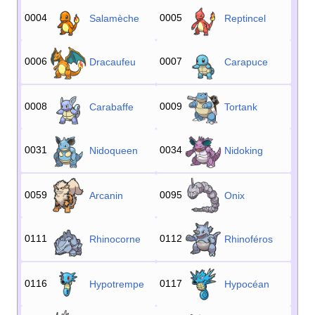
0004
0005
Salamèche
Reptincel
0006
0007
Dracaufeu
Carapuce
0008
0009
Carabaffe
Tortank
0031
0034
Nidoqueen
Nidoking
0059
0095
Arcanin
Onix
0111
0112
Rhinocorne
Rhinoféros
0116
0117
Hypotrempe
Hypocéan