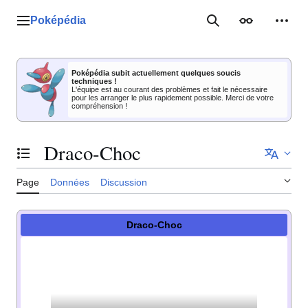
Aller
au
Poképédia
Menu principal
Rechercher
Apparence
Outil
contenu
Poképédia subit actuellement quelques soucis
techniques !
L'équipe est au courant des problèmes et fait le nécessaire
pour les arranger le plus rapidement possible. Merci de votre
compréhension !
Draco-Choc
Basculer la table des matières
Page
Données
Discussion
Draco-Choc