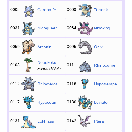
0008
0009
Carabaffe
Tortank
0031
0034
Nidoqueen
Nidoking
0059
0095
Arcanin
Onix
Noadkoko
0103
0111
Rhinocorne
Forme d'Alola
0112
0116
Rhinoféros
Hypotrempe
0117
0130
Hypocéan
Léviator
0131
0142
Lokhlass
Ptéra