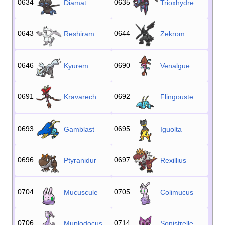
0634
0635
Diamat
Trioxhydre
0643
0644
Reshiram
Zekrom
0646
0690
Kyurem
Venalgue
0691
0692
Kravarech
Flingouste
0693
0695
Gamblast
Iguolta
0696
0697
Ptyranidur
Rexillius
0704
0705
Mucuscule
Colimucus
0706
0714
Muplodocus
Sonistrelle