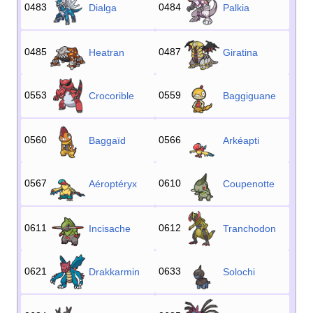
0483
0484
Dialga
Palkia
0485
0487
Heatran
Giratina
0553
0559
Crocorible
Baggiguane
0560
0566
Baggaïd
Arkéapti
0567
0610
Aéroptéryx
Coupenotte
0611
0612
Incisache
Tranchodon
0621
0633
Drakkarmin
Solochi