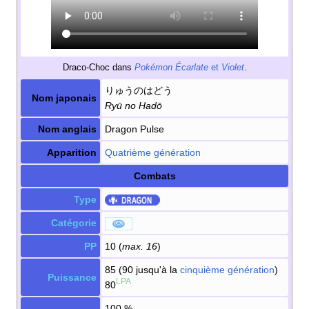
Draco-Choc dans
Pokémon Écarlate
et
Violet
.
りゅうのはどう
Nom japonais
Ryū no Hadō
Nom anglais
Dragon Pulse
Apparition
Quatrième génération
Combats
Type
Catégorie
PP
10 (
max. 16
)
85 (90 jusqu'à la
cinquième génération
)
Puissance
LPA
80
100
%