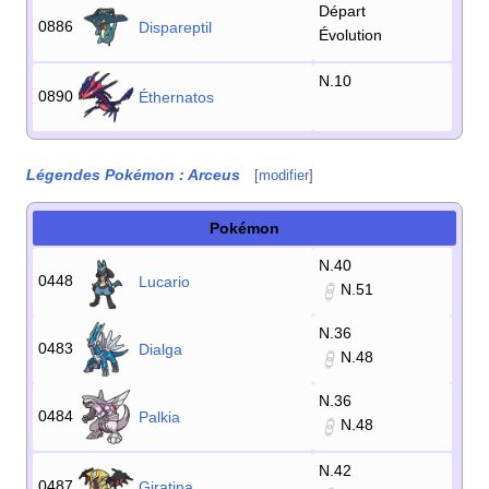
Départ
0886
Dispareptil
Évolution
N.10
0890
Éthernatos
Légendes Pokémon
: Arceus
[
modifier
]
Pokémon
N.40
0448
Lucario
N.51
N.36
0483
Dialga
N.48
N.36
0484
Palkia
N.48
N.42
0487
Giratina