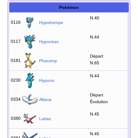
Pokémon
N.40
0116
Hypotrempe
N.44
0117
Hypocéan
Départ
0181
Pharamp
N.65
N.44
0230
Hyporoi
Départ
0334
Altaria
Évolution
N.45
0380
Latias
N.45