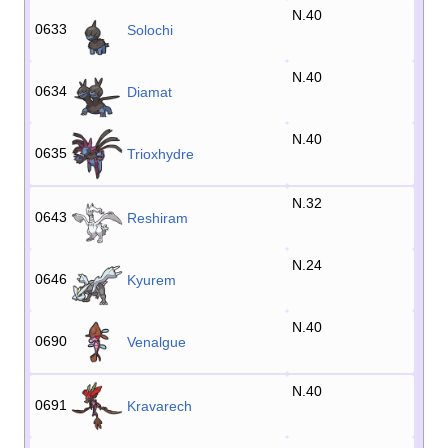
N.40
0633
Solochi
N.40
0634
Diamat
N.40
0635
Trioxhydre
N.32
0643
Reshiram
N.24
0646
Kyurem
N.40
0690
Venalgue
N.40
0691
Kravarech