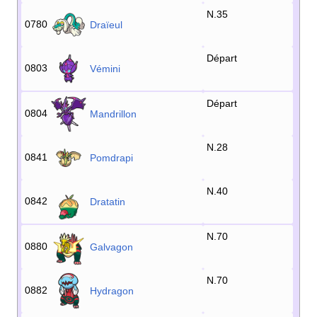
N.35
0780
Draïeul
Départ
0803
Vémini
Départ
0804
Mandrillon
N.28
0841
Pomdrapi
N.40
0842
Dratatin
N.70
0880
Galvagon
N.70
0882
Hydragon