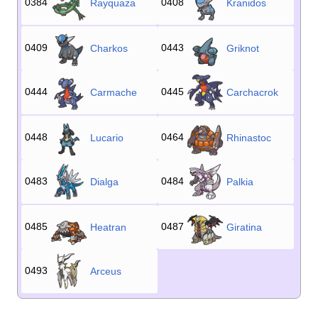
0384
0408
Rayquaza
Kranidos
0409
0443
Charkos
Griknot
0444
0445
Carmache
Carchacrok
0448
0464
Lucario
Rhinastoc
0483
0484
Dialga
Palkia
0485
0487
Heatran
Giratina
0493
Arceus