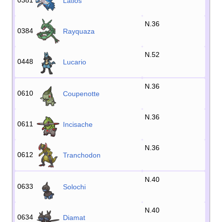
0381
Latios
N.36
0384
Rayquaza
N.52
0448
Lucario
N.36
0610
Coupenotte
N.36
0611
Incisache
N.36
0612
Tranchodon
N.40
0633
Solochi
N.40
0634
Diamat