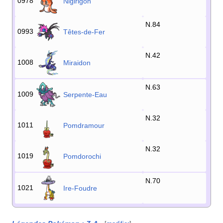
0978
Nigirigon
N.84
0993
Têtes-de-Fer
N.42
1008
Miraidon
N.63
1009
Serpente-Eau
N.32
1011
Pomdramour
N.32
1019
Pomdorochi
N.70
1021
Ire-Foudre