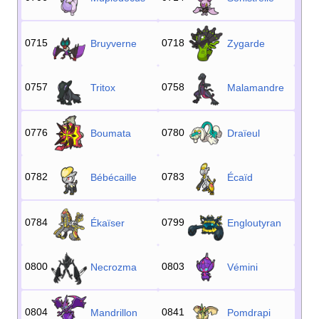
0715
0718
Bruyverne
Zygarde
0757
0758
Tritox
Malamandre
0776
0780
Boumata
Draïeul
0782
0783
Bébécaille
Écaïd
0784
0799
Ékaïser
Engloutyran
0800
0803
Necrozma
Vémini
0804
0841
Mandrillon
Pomdrapi