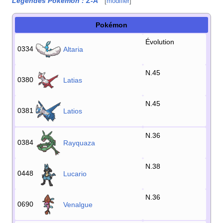
Légendes Pokémon
:
Z-A
[
modifier
]
Pokémon
Évolution
0334
Altaria
N.45
0380
Latias
N.45
0381
Latios
N.36
0384
Rayquaza
N.38
0448
Lucario
N.36
0690
Venalgue