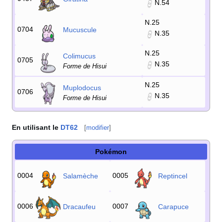
N.54
N.25
0704
Mucuscule
N.35
N.25
Colimucus
0705
N.35
Forme de Hisui
N.25
Muplodocus
0706
N.35
Forme de Hisui
En utilisant le
DT62
[
modifier
]
Pokémon
0004
0005
Salamèche
Reptincel
0006
0007
Dracaufeu
Carapuce