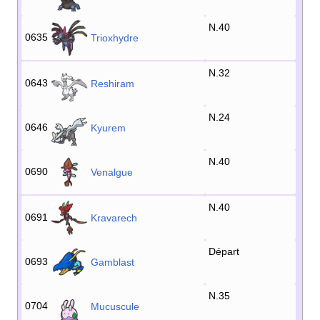
N.40
0635
Trioxhydre
N.32
0643
Reshiram
N.24
0646
Kyurem
N.40
0690
Venalgue
N.40
0691
Kravarech
Départ
0693
Gamblast
N.35
0704
Mucuscule