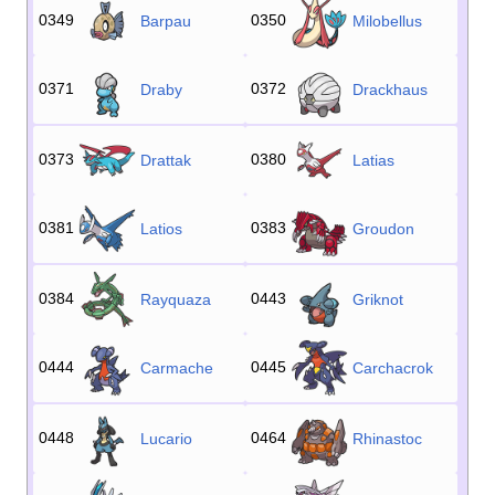
0349
0350
Barpau
Milobellus
0371
0372
Draby
Drackhaus
0373
0380
Drattak
Latias
0381
0383
Latios
Groudon
0384
0443
Rayquaza
Griknot
0444
0445
Carmache
Carchacrok
0448
0464
Lucario
Rhinastoc