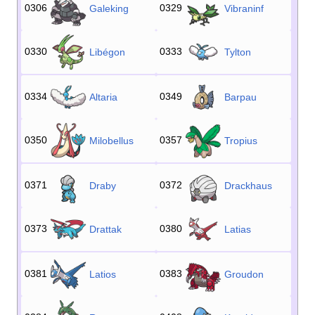
0306
0329
Galeking
Vibraninf
0330
0333
Libégon
Tylton
0334
0349
Altaria
Barpau
0350
0357
Milobellus
Tropius
0371
0372
Draby
Drackhaus
0373
0380
Drattak
Latias
0381
0383
Latios
Groudon