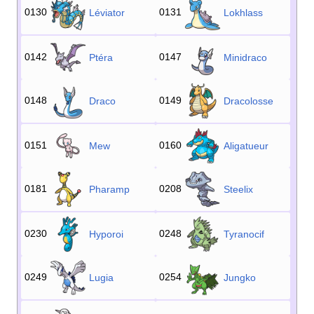
0130
0131
Léviator
Lokhlass
0142
0147
Ptéra
Minidraco
0148
0149
Draco
Dracolosse
0151
0160
Mew
Aligatueur
0181
0208
Pharamp
Steelix
0230
0248
Hyporoi
Tyranocif
0249
0254
Lugia
Jungko