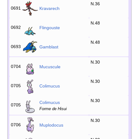
N.36
0691
Kravarech
N.48
0692
Flingouste
N.48
0693
Gamblast
N.30
0704
Mucuscule
N.30
0705
Colimucus
N.30
Colimucus
0705
Forme de Hisui
N.30
0706
Muplodocus