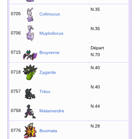
N.35
0705
Colimucus
N.35
0706
Muplodocus
Départ
0715
Bruyverne
N.70
N.40
0718
Zygarde
N.40
0757
Tritox
N.44
0758
Malamandre
N.28
0776
Boumata