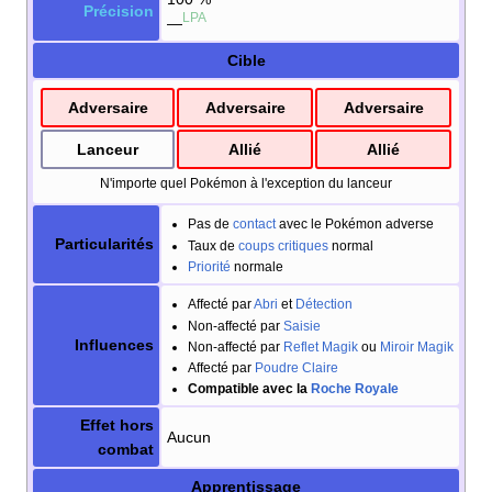
Précision
LPA
—
Cible
Adversaire
Adversaire
Adversaire
Lanceur
Allié
Allié
N'importe quel Pokémon à l'exception du lanceur
Pas de
contact
avec le Pokémon adverse
Particularités
Taux de
coups critiques
normal
Priorité
normale
Affecté par
Abri
et
Détection
Non-affecté par
Saisie
Influences
Non-affecté par
Reflet Magik
ou
Miroir Magik
Affecté par
Poudre Claire
Compatible avec la
Roche Royale
Effet hors
Aucun
combat
Apprentissage