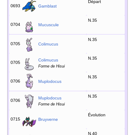
Départ
0693
Gamblast
N.35
0704
Mucuscule
N.35
0705
Colimucus
N.35
Colimucus
0705
Forme de Hisui
N.35
0706
Muplodocus
N.35
Muplodocus
0706
Forme de Hisui
Évolution
0715
Bruyverne
N.40