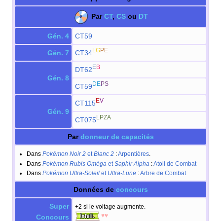
Par
CT
,
CS
ou
DT
Gén. 4
CT59
LG
PE
Gén. 7
CT34
E
B
DT62
Gén. 8
DE
PS
CT59
E
V
CT115
Gén. 9
LPZA
CT075
Par
donneur de capacités
Dans
Pokémon Noir 2
et
Blanc 2
:
Arpentières
.
Dans
Pokémon Rubis Oméga
et
Saphir Alpha
:
Atoll de Combat
Dans
Pokémon Ultra-Soleil
et
Ultra-Lune
:
Arbre de Combat
Données de
concours
Super
+2 si le voltage augmente.
♥♥
Concours