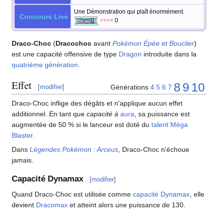
Une Démonstration qui plaît énormément.
Concours Live
♥♥♥♥
0
Draco-Choc
(
Dracochoc
avant
Pokémon Épée
et
Bouclier
)
est une capacité offensive de type
Dragon
introduite dans la
quatrième génération
.
Effet
8
9
10
Générations
4
5
6
7
[
modifier
]
Draco-Choc inflige des dégâts et n'applique aucun effet
additionnel. En tant que
capacité à
aura
, sa puissance est
augmentée de 50
% si le lanceur est doté du
talent
Méga
Blaster
.
Dans
Légendes Pokémon
: Arceus
, Draco-Choc n'échoue
jamais.
Capacité Dynamax
[
modifier
]
Quand Draco-Choc est utilisée comme
capacité Dynamax
, elle
devient
Dracomax
et atteint alors une puissance de 130.