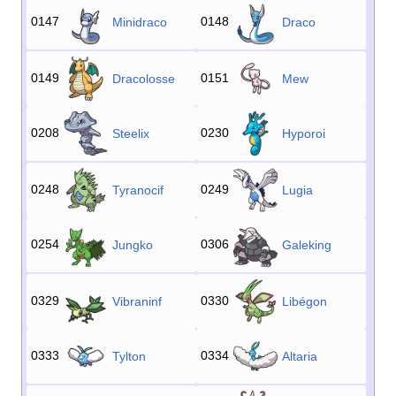
0147
0148
Minidraco
Draco
0149
0151
Dracolosse
Mew
0208
0230
Steelix
Hyporoi
0248
0249
Tyranocif
Lugia
0254
0306
Jungko
Galeking
0329
0330
Vibraninf
Libégon
0333
0334
Tylton
Altaria