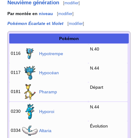
Neuvième génération
[
modifier
]
Par montée en
niveau
[
modifier
]
Pokémon Écarlate
et
Violet
[
modifier
]
Pokémon
N.40
0116
Hypotrempe
N.44
0117
Hypocéan
Départ
0181
Pharamp
N.44
0230
Hyporoi
Évolution
0334
Altaria