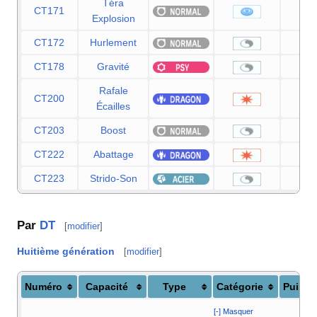
Téra
CT171
8
Explosion
CT172
Hurlement
CT178
Gravité
Rafale
CT200
2
Écailles
CT203
Boost
CT222
Abattage
6
CT223
Strido-Son
Par
DT
[
modifier
]
Huitième génération
[
modifier
]
Numéro
Capacité
Type
Catégorie
Puissa
[-] Masquer