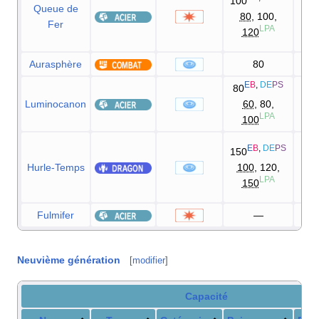
100
Queue de
80
, 100,
Fer
7
LPA
120
90
Aurasphère
80
E
B
,
DE
PS
80
Luminocanon
60
, 80,
1
LPA
100
9
E
B
,
DE
PS
150
Hurle-Temps
100
, 120,
9
LPA
150
10
Fulmifer
—
1
Neuvième génération
[
modifier
]
Capacité