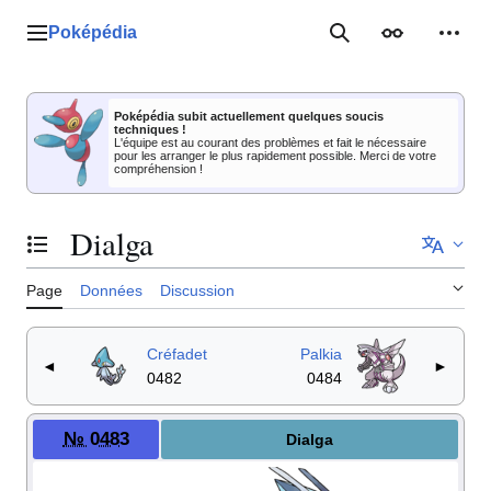
Aller
au
Poképédia
Menu principal
Rechercher
Apparence
Outil
contenu
Poképédia subit actuellement quelques soucis
techniques !
L'équipe est au courant des problèmes et fait le nécessaire
pour les arranger le plus rapidement possible. Merci de votre
compréhension !
Dialga
Basculer la table des matières
Page
Données
Discussion
Créfadet
Palkia
◄
►
0482
0484
№ 0483
Dialga