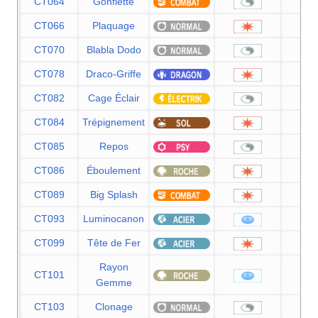
CT064
Gonflette
CT066
Plaquage
8
CT070
Blabla Dodo
CT078
Draco-Griffe
8
CT082
Cage Éclair
CT084
Trépignement
7
CT085
Repos
CT086
Éboulement
7
CT089
Big Splash
8
CT093
Luminocanon
8
CT099
Tête de Fer
8
Rayon
CT101
8
Gemme
CT103
Clonage