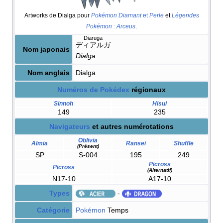
Artworks de Dialga pour
Pokémon Diamant
et
Perle
et
Légendes
Pokémon
: Arceus
.
Diaruga
ディアルガ
Nom japonais
Dialga
Nom anglais
Dialga
Numéros de Pokédex
régionaux
Sinnoh
Hisui
149
235
Navigateurs
et autres numérotations
Oblivia
Almia
Ransei
Shuffle
(Présent)
SP
S-004
195
249
Picross
Picross
(Alternatif)
N17-10
A17-10
Types
-
Catégorie
Pokémon
Temps