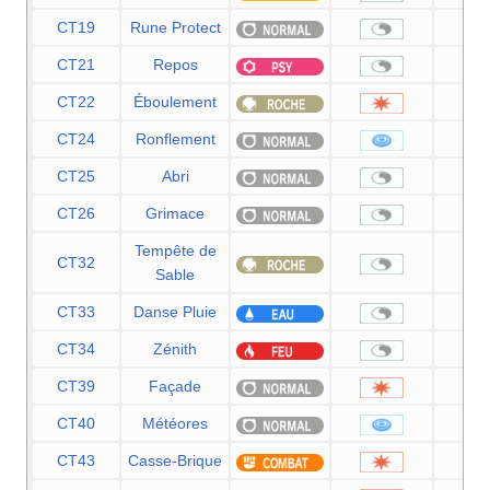
CT19
Rune Protect
CT21
Repos
CT22
Éboulement
7
CT24
Ronflement
5
CT25
Abri
CT26
Grimace
Tempête de
CT32
Sable
CT33
Danse Pluie
CT34
Zénith
CT39
Façade
7
CT40
Météores
6
CT43
Casse-Brique
7