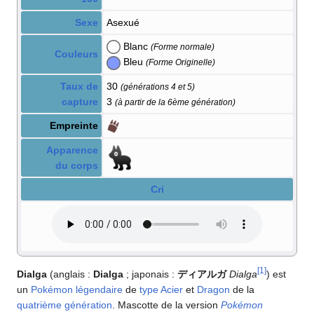
Sexe
Asexué
Blanc
(Forme normale)
Couleurs
Bleu
(Forme Originelle)
Taux de
30
(générations 4 et 5)
capture
3
(à partir de la 6ème génération)
Empreinte
Apparence
du corps
Cri
[
1
]
Dialga
(anglais
:
Dialga
; japonais
:
ディアルガ
Dialga
) est
un
Pokémon légendaire
de
type
Acier
et
Dragon
de la
quatrième génération
. Mascotte de la version
Pokémon