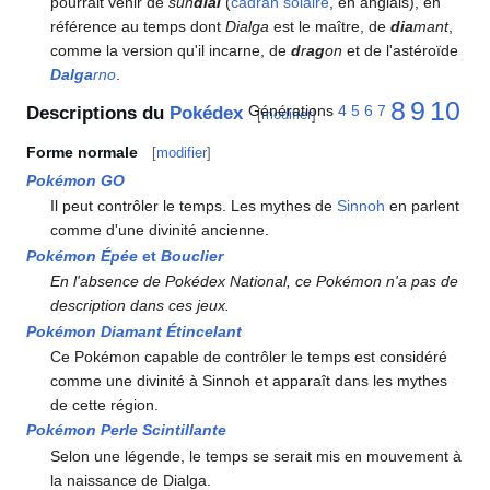
pourrait venir de
sun
dial
(
cadran solaire
, en anglais), en
référence au temps dont
Dialga
est le maître, de
dia
mant
,
comme la version qu'il incarne, de
d
r
ag
on
et de l'astéroïde
Dalga
rno
.
8
9
10
Générations
4
5
6
7
Descriptions du
Pokédex
[
modifier
]
Forme normale
[
modifier
]
Pokémon GO
Il peut contrôler le temps. Les mythes de
Sinnoh
en parlent
comme d'une divinité ancienne.
Pokémon Épée
et
Bouclier
En l'absence de Pokédex National, ce Pokémon n'a pas de
description dans ces jeux.
Pokémon Diamant Étincelant
Ce Pokémon capable de contrôler le temps est considéré
comme une divinité à Sinnoh et apparaît dans les mythes
de cette région.
Pokémon Perle Scintillante
Selon une légende, le temps se serait mis en mouvement à
la naissance de Dialga.