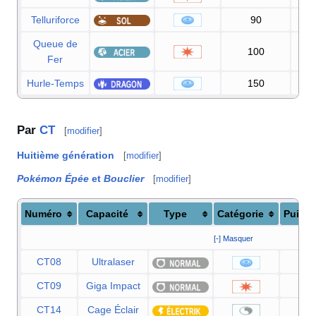
Telluriforce
90
1
Queue de
100
Fer
Hurle-Temps
150
Par
CT
[
modifier
]
Huitième génération
[
modifier
]
Pokémon Épée
et
Bouclier
[
modifier
]
Numéro
Capacité
Type
Catégorie
Puiss
[-] Masquer
CT08
Ultralaser
1
CT09
Giga Impact
1
CT14
Cage Éclair