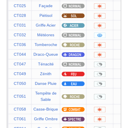
CT025
Façade
7
CT028
Piétisol
6
CT031
Griffe Acier
5
CT032
Météores
6
CT036
Tomberoche
6
CT044
Draco-Queue
6
CT047
Ténacité
CT049
Zénith
CT050
Danse Pluie
Tempête de
CT051
Sable
CT058
Casse-Brique
7
CT061
Griffe Ombre
7