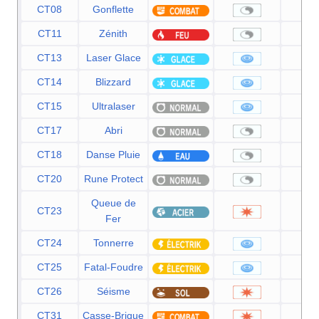
CT08
Gonflette
CT11
Zénith
CT13
Laser Glace
9
CT14
Blizzard
11
CT15
Ultralaser
15
CT17
Abri
CT18
Danse Pluie
CT20
Rune Protect
Queue de
CT23
10
Fer
CT24
Tonnerre
9
CT25
Fatal-Foudre
11
CT26
Séisme
10
CT31
Casse-Brique
7