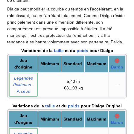
de diamant.
Dialga peut modifier la courbe du temps en l'accélérant, en la
ralentissant, ou en l'arrêtant totalement. Comme Dialga réside
principalement dans une dimension différente, son
comportement est presque impossible à étudier. Il a été
montré qu'il est très protecteur de l'endroit où il vit. Il a
tendance à se battre violemment avec son partenaire, Palkia.
Variations de la
taille
et du
poids
pour Dialga
Jeu
Minimum
Standard
Maximum
d'origine
Baron
Légendes
5,40
m
Pokémon
:
—
681,93
kg
Arceus
Variations de la
taille
et du
poids
pour Dialga Originel
Jeu
Minimum
Standard
Maximum
d'origine
Baron
Légendes