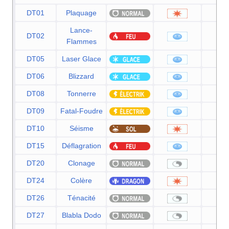
DT01
Plaquage
8
Lance-
DT02
9
Flammes
DT05
Laser Glace
9
DT06
Blizzard
11
DT08
Tonnerre
9
DT09
Fatal-Foudre
11
DT10
Séisme
10
DT15
Déflagration
11
DT20
Clonage
DT24
Colère
12
DT26
Ténacité
DT27
Blabla Dodo