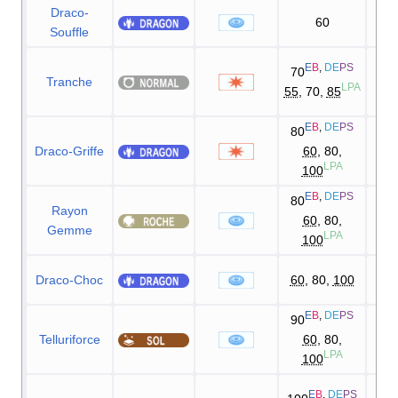
Draco-
60
1
Souffle
E
B
,
DE
PS
70
Tranche
1
LPA
55
, 70,
85
E
B
,
DE
PS
80
Draco-Griffe
60
, 80,
1
LPA
100
E
B
,
DE
PS
80
Rayon
60
, 80,
1
Gemme
LPA
100
Draco-Choc
60
, 80,
100
E
B
,
DE
PS
90
Telluriforce
60
, 80,
1
LPA
100
7
E
B
,
DE
PS