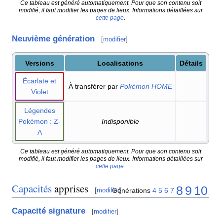
Ce tableau est généré automatiquement. Pour que son contenu soit
modifié, il faut modifier les pages de lieux. Informations détaillées sur
cette page
.
Neuvième génération
[
modifier
]
Versions
Localisations
Détails
Écarlate et
À transférer par
Pokémon HOME
Violet
Légendes
Pokémon
: Z-
Indisponible
A
Ce tableau est généré automatiquement. Pour que son contenu soit
modifié, il faut modifier les pages de lieux. Informations détaillées sur
cette page
.
Capacités
apprises
8
9
10
Générations
4
5
6
7
[
modifier
]
Capacité signature
[
modifier
]