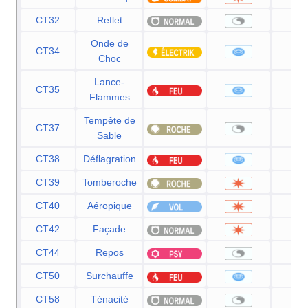
CT32
Reflet
Onde de
CT34
6
Choc
Lance-
CT35
9
Flammes
Tempête de
CT37
Sable
CT38
Déflagration
11
CT39
Tomberoche
6
CT40
Aéropique
6
CT42
Façade
7
CT44
Repos
CT50
Surchauffe
13
CT58
Ténacité