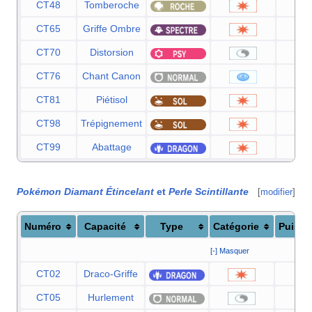
CT48
Tomberoche
6
CT65
Griffe Ombre
7
CT70
Distorsion
CT76
Chant Canon
6
CT81
Piétisol
6
CT98
Trépignement
7
CT99
Abattage
6
Pokémon Diamant Étincelant
et
Perle Scintillante
[
modifier
]
Numéro
Capacité
Type
Catégorie
Puissa
[-] Masquer
CT02
Draco-Griffe
8
CT05
Hurlement