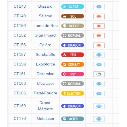
CT143
Blizzard
1
CT149
Séisme
1
CT150
Lame de Roc
1
CT152
Giga Impact
1
CT156
Colère
1
CT157
Surchauffe
1
CT158
Exploforce
1
CT161
Distorsion
CT163
Ultralaser
1
CT166
Fatal-Foudre
1
Draco-
CT169
1
Météore
CT170
Métalaser
1