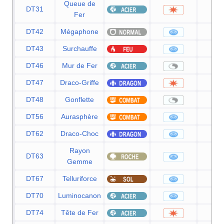
Queue de
DT31
10
Fer
DT42
Mégaphone
9
DT43
Surchauffe
13
DT46
Mur de Fer
DT47
Draco-Griffe
8
DT48
Gonflette
DT56
Aurasphère
8
DT62
Draco-Choc
8
Rayon
DT63
8
Gemme
DT67
Telluriforce
9
DT70
Luminocanon
8
DT74
Tête de Fer
8