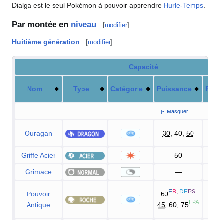
Dialga est le seul Pokémon à pouvoir apprendre
Hurle-Temps
.
Par montée en
niveau
[
modifier
]
Huitième génération
[
modifier
]
Capacité
Nom
Type
Catégorie
Puissance
Préc
[-] Masquer
Ouragan
30
, 40,
50
1
Griffe Acier
50
Grimace
—
1
E
B
,
DE
PS
Pouvoir
60
1
LPA
Antique
45
, 60,
75