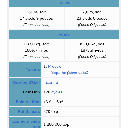
Tailles
5,4 m, soit
7,0 m, soit
17 pieds 9 pouces
23 pieds 0 pouce
(Forme normale)
(Forme Originelle)
Poids
683,0 kg, soit
850,0 kg, soit
1505,7 livres
1873,9 livres
(Forme normale)
(Forme Originelle)
1.
Pression
Talents
2.
Télépathe
(
talent caché
)
Groupe d'Œuf
Inconnu
Éclosion
120
cycles
Points effort
+3 Att. Spé
Points exp.
220 exp.
Exp au niveau
1 250 000 exp.
100