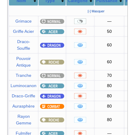
Nom
Type
Catégorie
Puissance
Préc
[-] Masquer
Grimace
—
1
Griffe Acier
50
Draco-
60
1
Souffle
Pouvoir
60
1
Antique
Tranche
70
1
Luminocanon
80
1
Draco-Griffe
80
1
Aurasphère
80
Rayon
80
1
Gemme
Fulmifer
—
1