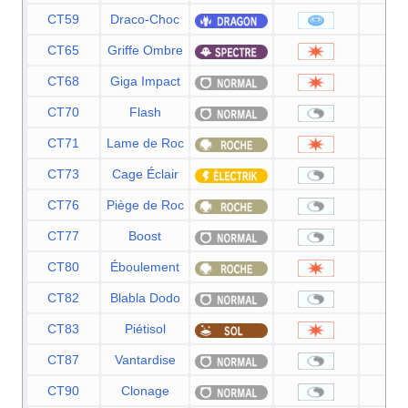
CT59
Draco-Choc
8
CT65
Griffe Ombre
7
CT68
Giga Impact
15
CT70
Flash
CT71
Lame de Roc
10
CT73
Cage Éclair
CT76
Piège de Roc
CT77
Boost
CT80
Éboulement
7
CT82
Blabla Dodo
CT83
Piétisol
6
CT87
Vantardise
CT90
Clonage