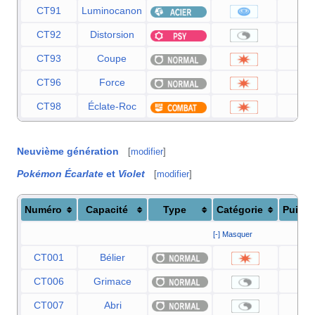
CT91
Luminocanon
8
CT92
Distorsion
CT93
Coupe
5
CT96
Force
8
CT98
Éclate-Roc
4
Neuvième génération
[
modifier
]
Pokémon Écarlate
et
Violet
[
modifier
]
Numéro
Capacité
Type
Catégorie
Puiss
[-] Masquer
CT001
Bélier
9
CT006
Grimace
CT007
Abri