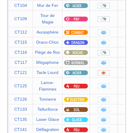
CT104
Mur de Fer
Tour de
CT109
Magie
CT112
Aurasphère
8
CT115
Draco-Choc
8
CT116
Piège de Roc
CT117
Mégaphone
9
CT121
Tacle Lourd
Lance-
CT125
9
Flammes
CT126
Tonnerre
9
CT133
Telluriforce
9
CT135
Laser Glace
9
CT141
Déflagration
1