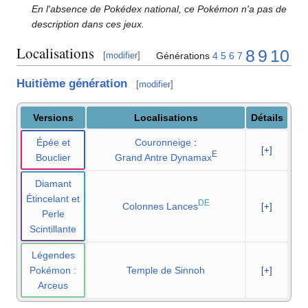
En l'absence de Pokédex national, ce Pokémon n'a pas de
description dans ces jeux.
Localisations
8
9
10
Générations
4
5
6
7
[
modifier
]
Huitième génération
[
modifier
]
Versions
Localisations
Détails
Épée et
Couronneige
:
[+]
E
Bouclier
Grand Antre Dynamax
Diamant
Étincelant et
DE
Colonnes Lances
[+]
Perle
Scintillante
Légendes
Pokémon
:
Temple de Sinnoh
[+]
Arceus