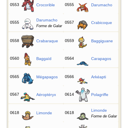
0553
0555
Crocorible
Darumacho
Darumacho
0555
0557
Crabicoque
Forme de Galar
0558
0559
Crabaraque
Baggiguane
0560
0564
Baggaïd
Carapagos
0565
0566
Mégapagos
Arkéapti
0567
0614
Aéroptéryx
Polagriffe
Limonde
0618
0618
Limonde
Forme de Galar