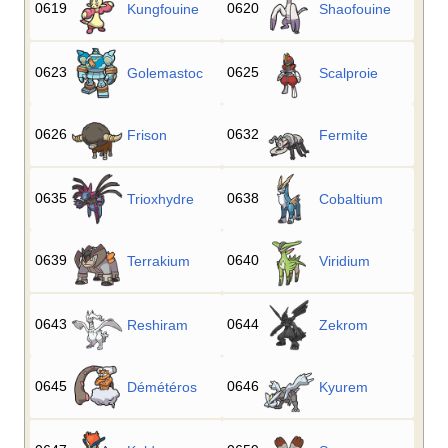
0619
0620
Kungfouine
Shaofouine
0623
0625
Golemastoc
Scalproie
0626
0632
Frison
Fermite
0635
0638
Trioxhydre
Cobaltium
0639
0640
Terrakium
Viridium
0643
0644
Reshiram
Zekrom
0645
0646
Démétéros
Kyurem