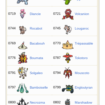
0719
0721
Diancie
Volcanion
0744
0745
Rocabot
Lougaroc
0769
0770
Bacabouh
Trépassable
0776
0787
Boumata
Tokotoro
0791
0794
Solgaleo
Mouscoto
0797
0799
Bamboiselle
Engloutyran
0800
0802
Necrozma
Marshadow