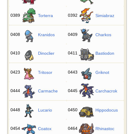
0389
0392
Torterra
Simiabraz
0408
0409
Kranidos
Charkos
0410
0411
Dinoclier
Bastiodon
0423
0443
Tritosor
Griknot
0444
0445
Carmache
Carchacrok
0448
0450
Lucario
Hippodocus
0454
0464
Coatox
Rhinastoc