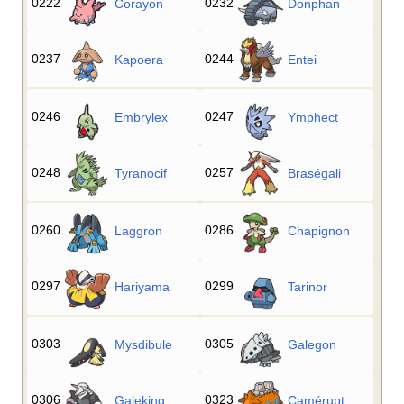
0222
0232
Corayon
Donphan
0237
0244
Kapoera
Entei
0246
0247
Embrylex
Ymphect
0248
0257
Tyranocif
Braségali
0260
0286
Laggron
Chapignon
0297
0299
Hariyama
Tarinor
0303
0305
Mysdibule
Galegon
0306
0323
Galeking
Camérupt