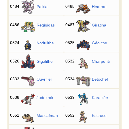
0484
0485
Palkia
Heatran
0486
0487
Regigigas
Giratina
0524
0525
Nodulithe
Géolithe
0526
0532
Gigalithe
Charpenti
0533
0534
Ouvrifier
Bétochef
0538
0539
Judokrak
Karaclée
0551
0552
Mascaïman
Escroco