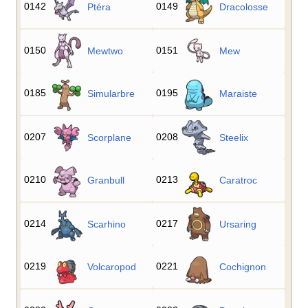
0142
0149
Ptéra
Dracolosse
0150
0151
Mewtwo
Mew
0185
0195
Simularbre
Maraiste
0207
0208
Scorplane
Steelix
0210
0213
Granbull
Caratroc
0214
0217
Scarhino
Ursaring
0219
0221
Volcaropod
Cochignon