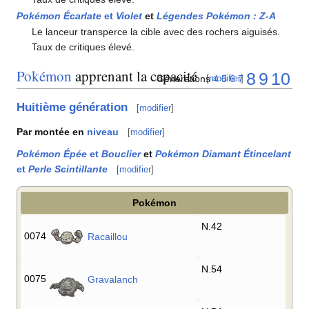
Pokémon Écarlate
et
Violet
et
Légendes Pokémon
:
Z-A
Le lanceur transperce la cible avec des rochers aiguisés.
Taux de critiques élevé.
Pokémon
apprenant la capacité
8
9
10
Générations
4
5
6
7
[
modifier
]
Huitième génération
[
modifier
]
Par montée en
niveau
[
modifier
]
Pokémon Épée
et
Bouclier
et
Pokémon Diamant Étincelant
et
Perle Scintillante
[
modifier
]
Pokémon
N.42
0074
Racaillou
N.54
0075
Gravalanch