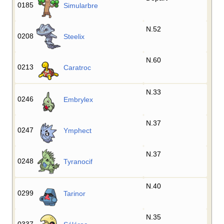
0185
Simularbre
N.52
0208
Steelix
N.60
0213
Caratroc
N.33
0246
Embrylex
N.37
0247
Ymphect
N.37
0248
Tyranocif
N.40
0299
Tarinor
N.35