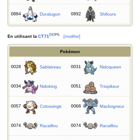
0884
0892
Duralugon
Shifours
DE
PS
En utilisant la
CT71
[
modifier
]
Pokémon
0028
0031
Sablaireau
Nidoqueen
0034
0051
Nidoking
Triopikeur
0057
0068
Colossinge
Mackogneur
0074
0074
Racaillou
Racaillou