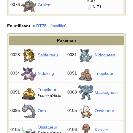
N.57
0076
Grolem
N.71
En utilisant le
DT75
[
modifier
]
Pokémon
0028
0031
Sablaireau
Nidoqueen
0034
0051
Nidoking
Triopikeur
Triopikeur
0051
0068
Mackogneur
Forme d'Alola
0095
0105
Onix
Ossatueur
Ossatueur
0105
0106
Kicklee