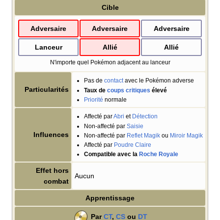
Cible
Adversaire
Adversaire
Adversaire
Lanceur
Allié
Allié
N'importe quel Pokémon adjacent au lanceur
Pas de
contact
avec le Pokémon adverse
Particularités
Taux de
coups critiques
élevé
Priorité
normale
Affecté par
Abri
et
Détection
Non-affecté par
Saisie
Influences
Non-affecté par
Reflet Magik
ou
Miroir Magik
Affecté par
Poudre Claire
Compatible avec la
Roche Royale
Effet hors
Aucun
combat
Apprentissage
Par
CT
,
CS
ou
DT