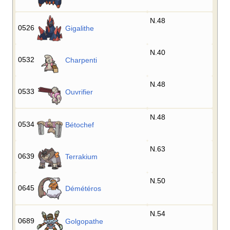
N.48
0526
Gigalithe
N.40
0532
Charpenti
N.48
0533
Ouvrifier
N.48
0534
Bétochef
N.63
0639
Terrakium
N.50
0645
Démétéros
N.54
0689
Golgopathe