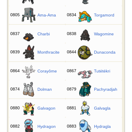
0805
0834
Ama-Ama
Torgamord
0837
0838
Charbi
Wagomine
0839
0844
Monthracite
Dunaconda
0864
0867
Corayôme
Tutétékri
0874
0879
Dolman
Pachyradjah
0880
0881
Galvagon
Galvagla
0882
0883
Hydragon
Hydragla