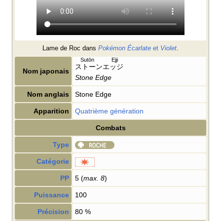
Lame de Roc dans
Pokémon Écarlate
et
Violet
.
Sutōn Ejji
ストーンエッジ
Nom japonais
Stone Edge
Nom anglais
Stone Edge
Apparition
Quatrième génération
Combats
Type
Catégorie
PP
5 (
max. 8
)
Puissance
100
Précision
80
%