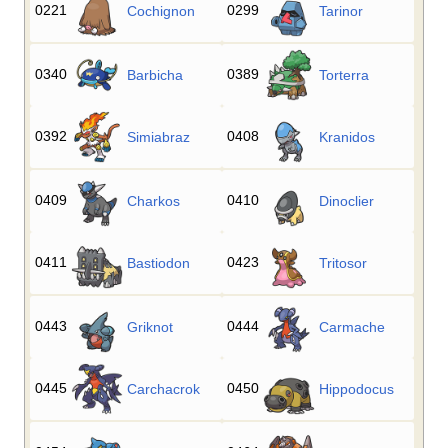
0221
0299
Cochignon
Tarinor
0340
0389
Barbicha
Torterra
0392
0408
Simiabraz
Kranidos
0409
0410
Charkos
Dinoclier
0411
0423
Bastiodon
Tritosor
0443
0444
Griknot
Carmache
0445
0450
Carchacrok
Hippodocus