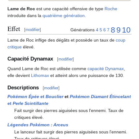
Lame de Roc
est une capacité offensive de type
Roche
introduite dans la
quatrième génération
.
Effet
8
9
10
Générations
4
5
6
7
[
modifier
]
Lame de Roc inflige des dégâts et possède un taux de
coup
critique
élevé.
Capacité Dynamax
[
modifier
]
Quand Lame de Roc est utilisée comme
capacité Dynamax
,
elle devient
Lithomax
et atteint alors une puissance de 130.
Descriptions
[
modifier
]
Pokémon Épée
et
Bouclier
et
Pokémon Diamant Étincelant
et
Perle Scintillante
Fait surgir des pierres aiguisées sous l'ennemi. Taux de
critiques élevé.
Légendes Pokémon
: Arceus
Le lanceur fait surgir des pierres aiguisées sous l'ennemi.
Taux de critiques élevé.