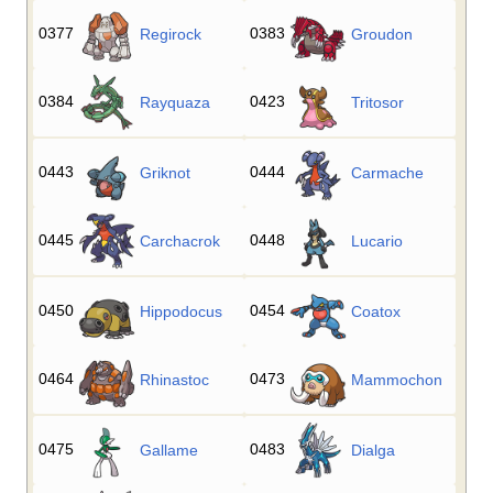
0377
0383
Regirock
Groudon
0384
0423
Rayquaza
Tritosor
0443
0444
Griknot
Carmache
0445
0448
Carchacrok
Lucario
0450
0454
Hippodocus
Coatox
0464
0473
Rhinastoc
Mammochon
0475
0483
Gallame
Dialga