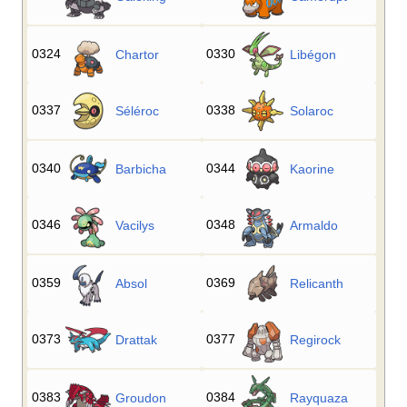
0324
0330
Chartor
Libégon
0337
0338
Séléroc
Solaroc
0340
0344
Barbicha
Kaorine
0346
0348
Vacilys
Armaldo
0359
0369
Absol
Relicanth
0373
0377
Drattak
Regirock
0383
0384
Groudon
Rayquaza