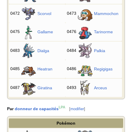
0472
0473
Scorvol
Mammochon
0475
0476
Gallame
Tarinorme
0483
0484
Dialga
Palkia
0485
0486
Heatran
Regigigas
0487
0493
Giratina
Arceus
LPA
Par
donneur de capacités
[
modifier
]
Pokémon