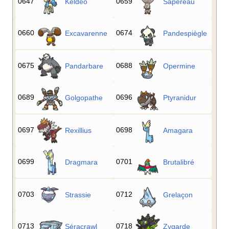
0647
0659
Keldeo
Sapereau
0660
0674
Excavarenne
Pandespiègle
0675
0688
Pandarbare
Opermine
0689
0696
Golgopathe
Ptyranidur
0697
0698
Rexillius
Amagara
0699
0701
Dragmara
Brutalibré
0703
0712
Strassie
Grelaçon
0713
0718
Séracrawl
Zygarde