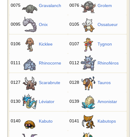
0075
0076
Gravalanch
Grolem
0095
0105
Onix
Ossatueur
0106
0107
Kicklee
Tygnon
0111
0112
Rhinocorne
Rhinoféros
0127
0128
Scarabrute
Tauros
0130
0139
Léviator
Amonistar
0140
0141
Kabuto
Kabutops