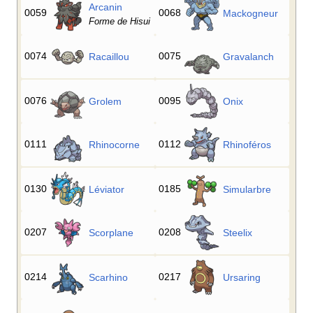
Arcanin
0059
0068
Mackogneur
Forme de Hisui
0074
0075
Racaillou
Gravalanch
0076
0095
Grolem
Onix
0111
0112
Rhinocorne
Rhinoféros
0130
0185
Léviator
Simularbre
0207
0208
Scorplane
Steelix
0214
0217
Scarhino
Ursaring