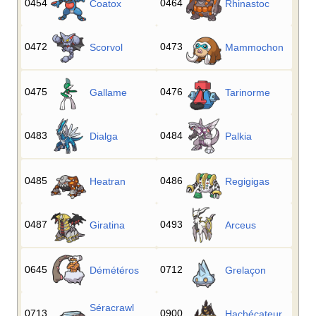
0454
0464
Coatox
Rhinastoc
0472
0473
Scorvol
Mammochon
0475
0476
Gallame
Tarinorme
0483
0484
Dialga
Palkia
0485
0486
Heatran
Regigigas
0487
0493
Giratina
Arceus
0645
0712
Démétéros
Grelaçon
Séracrawl
0713
0900
Hachécateur