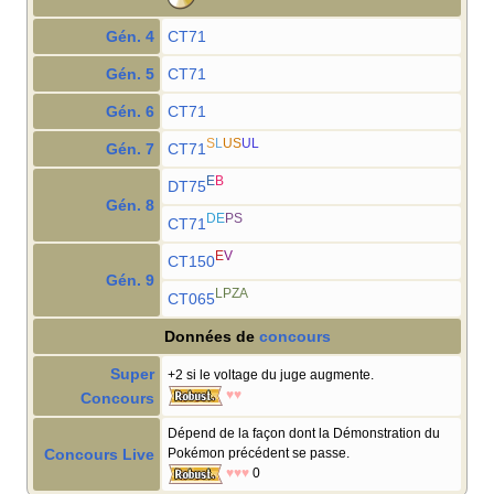
Gén. 4
CT71
Gén. 5
CT71
Gén. 6
CT71
S
L
US
UL
Gén. 7
CT71
E
B
DT75
Gén. 8
DE
PS
CT71
E
V
CT150
Gén. 9
LPZA
CT065
Données de
concours
Super
+2 si le voltage du juge augmente.
♥♥
Concours
Dépend de la façon dont la Démonstration du
Concours Live
Pokémon précédent se passe.
♥♥♥
0