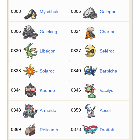
0303
0305
Mysdibule
Galegon
0306
0324
Galeking
Chartor
0330
0337
Libégon
Séléroc
0338
0340
Solaroc
Barbicha
0344
0346
Kaorine
Vacilys
0348
0359
Armaldo
Absol
0369
0373
Relicanth
Drattak