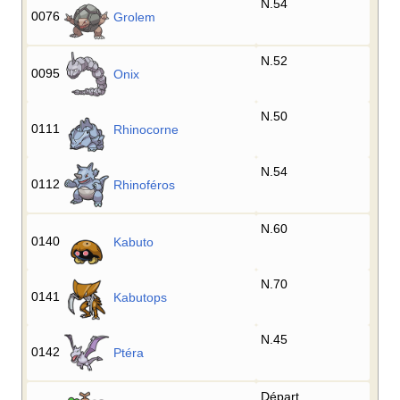
N.54
0076
Grolem
N.52
0095
Onix
N.50
0111
Rhinocorne
N.54
0112
Rhinoféros
N.60
0140
Kabuto
N.70
0141
Kabutops
N.45
0142
Ptéra
Départ