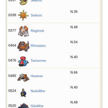
0337
Séléroc
N.35
0338
Solaroc
N.48
0377
Regirock
N.54
0464
Rhinastoc
N.40
0476
Tarinorme
N.66
0485
Heatran
N.40
0524
Nodulithe
N.48
0525
Géolithe