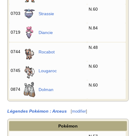
N.60
0703
Strassie
N.84
0719
Diancie
N.48
0744
Rocabot
N.60
0745
Lougaroc
N.60
0874
Dolman
Légendes Pokémon
: Arceus
[
modifier
]
Pokémon