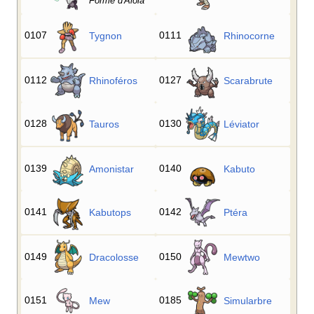
Forme d'Alola
0107
0111
Tygnon
Rhinocorne
0112
0127
Rhinoféros
Scarabrute
0128
0130
Tauros
Léviator
0139
0140
Amonistar
Kabuto
0141
0142
Kabutops
Ptéra
0149
0150
Dracolosse
Mewtwo
0151
0185
Mew
Simularbre