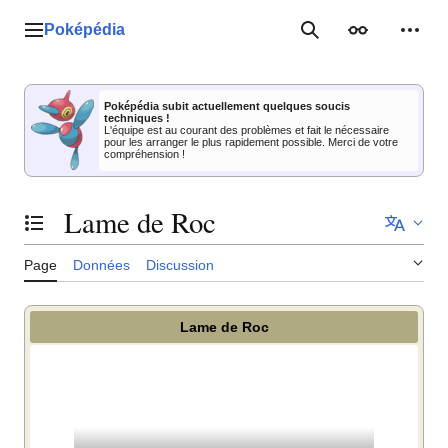
Aller
au
Poképédia
Menu principal
Rechercher
Apparence
Outil
contenu
Poképédia subit actuellement quelques soucis
techniques !
L'équipe est au courant des problèmes et fait le nécessaire
pour les arranger le plus rapidement possible. Merci de votre
compréhension !
Lame de Roc
Basculer la table des matières
Page
Données
Discussion
Lame de Roc