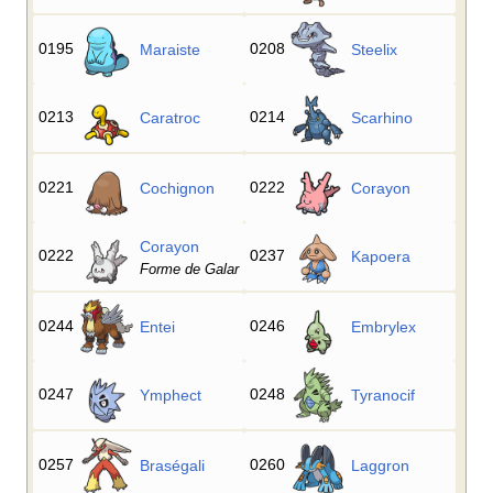
0195
0208
Maraiste
Steelix
0213
0214
Caratroc
Scarhino
0221
0222
Cochignon
Corayon
Corayon
0222
0237
Kapoera
Forme de Galar
0244
0246
Entei
Embrylex
0247
0248
Ymphect
Tyranocif
0257
0260
Braségali
Laggron