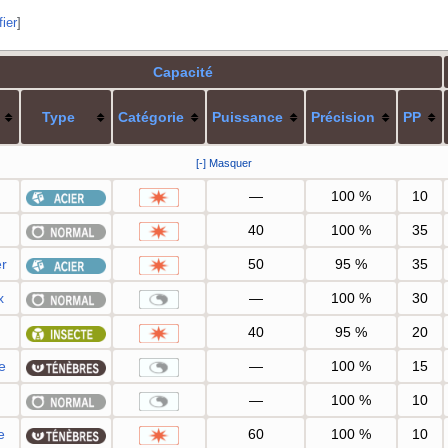
ier
]
Capacité
Type
Catégorie
Puissance
Précision
PP
[-] Masquer
—
100
%
10
40
100
%
35
er
50
95
%
35
x
—
100
%
30
40
95
%
20
e
—
100
%
15
—
100
%
10
e
60
100
%
10