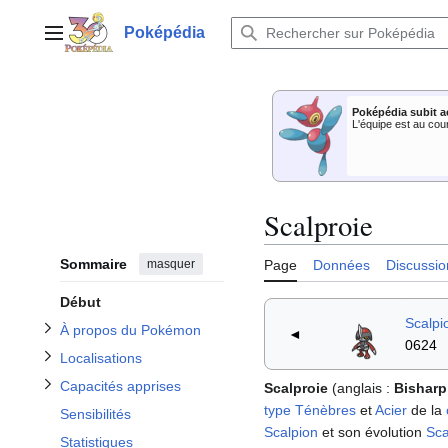
Aller
au
Poképédia
Menu principal
contenu
Afficher / masquer la sous-section À propos du Pokémon
Poképédia subit a
Afficher / masquer la sous-section Capacités apprises
Afficher / masquer la sous-section Localisations
L'équipe est au cou
Scalproie
Afficher / masquer la sous-section Apparitions dans le dessin animé
Afficher / masquer la sous-section Dans le Jeu de Cartes à Collectionner
Sommaire
masquer
Page
Données
Discussio
Début
Scalpi
À propos du Pokémon
◄
0624
Localisations
Capacités apprises
Scalproie
(anglais
:
Bisharp
type
Ténèbres
et
Acier
de la
Sensibilités
Scalpion
et son évolution
Sca
Statistiques