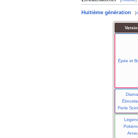
Huitième génération
[
m
Versi
Épée et Bo
Diama
Étincela
Perle Scint
Légen
Pokém
Arce