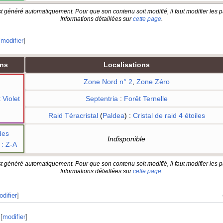
t généré automatiquement. Pour que son contenu soit modifié, il faut modifier les p
Informations détaillées sur
cette page
.
[
modifier
]
ons
Localisations
Zone Nord n° 2
,
Zone Zéro
 Violet
Septentria
:
Forêt Ternelle
Raid Téracristal
(
Paldea
)
:
Cristal de raid 4 étoiles
des
Indisponible
: Z-A
t généré automatiquement. Pour que son contenu soit modifié, il faut modifier les p
Informations détaillées sur
cette page
.
difier
]
[
modifier
]