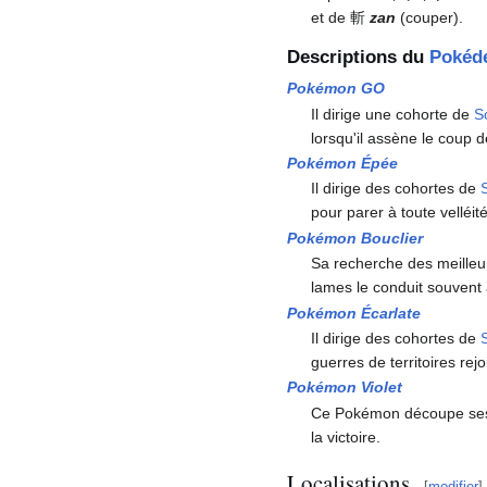
et de 斬
zan
(couper).
Descriptions du
Pokéd
Pokémon GO
Il dirige une cohorte de
S
lorsqu'il assène le coup 
Pokémon Épée
Il dirige des cohortes de
pour parer à toute velléit
Pokémon Bouclier
Sa recherche des meilleur
lames le conduit souvent 
Pokémon Écarlate
Il dirige des cohortes de
guerres de territoires rej
Pokémon Violet
Ce Pokémon découpe ses e
la victoire.
Localisations
[
modifier
]