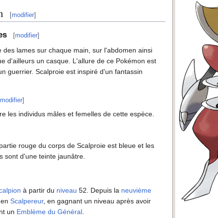
n
[
modifier
]
es
[
modifier
]
des lames sur chaque main, sur l'abdomen ainsi
ue d'ailleurs un casque. L'allure de ce Pokémon est
n guerrier. Scalproie est inspiré d'un fantassin
modifier
]
tre les individus mâles et femelles de cette espèce.
 partie rouge du corps de Scalproie est bleue et les
 sont d'une teinte jaunâtre.
calpion
à partir du
niveau
52. Depuis la
neuvième
e en
Scalpereur
, en gagnant un niveau après avoir
ent un
Emblème du Général
.