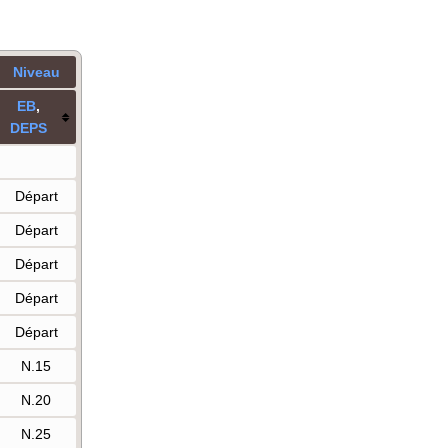
Niveau
E
B
,
DE
PS
Départ
Départ
Départ
Départ
Départ
N.15
N.20
N.25