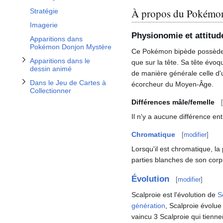
À propos du Pokémo
Stratégie
Imagerie
Physionomie et attitud
Apparitions dans
Pokémon Donjon Mystère
Ce Pokémon bipède possède 
Apparitions dans le
que sur la tête. Sa tête évoq
dessin animé
de manière générale celle d'u
Dans le Jeu de Cartes à
écorcheur du Moyen-Âge.
Collectionner
Différences mâle/femelle
[
Il n'y a aucune différence en
Chromatique
[
modifier
]
Lorsqu'il est chromatique, la
parties blanches de son corps
Évolution
[
modifier
]
Scalproie est l'évolution de
S
génération
, Scalproie évolu
vaincu 3 Scalproie qui tienn