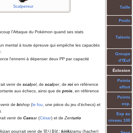
Scalpereur
Taille
Poids
coup l'Attaque du Pokémon quand ses stats
Talents
un mental à toute épreuve qui empêche les capacités
r.
Groupe
 force l'ennemi à dépenser deux PP par capacité
d'Œuf
Éclosion
Points
ait venir de
scal
pel
, de
scal
per
, de
roi
en référence
effort
portante aux échecs, ainsi que de
proie
, en référence
Points
exp.
 venir de
bi
shop
(
le fou
, une pièce du jeu d'échecs) et
).
Exp au
ait venir de
Caes
ar
(
César
) et de
Zent
urio
niveau 100
ikizan
pourrait venir de 切り刻む
kiriki
zamu
(hacher)
Sexe