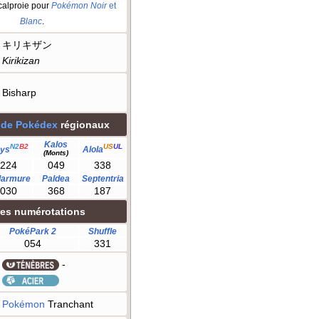
calproie pour
Pokémon Noir
et
Blanc
.
キリキザン
Kirikizan
Bisharp
 de Pokédex
régionaux
Kalos
N2
B2
US
UL
ys
Alola
(Monts)
224
049
338
larmure
Paldea
Septentria
030
368
187
res numérotations
PokéPark 2
Shuffle
054
331
-
Pokémon
Tranchant