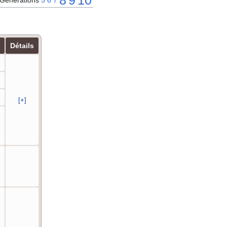
8
9
10
Générations
5
6
7
Détails
[+]