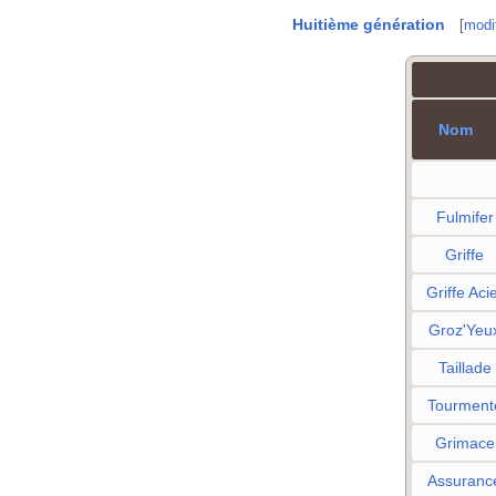
Huitième génération
[
modif
Nom
Fulmifer
Griffe
Griffe Aci
Groz'Yeu
Taillade
Tourment
Grimace
Assuranc