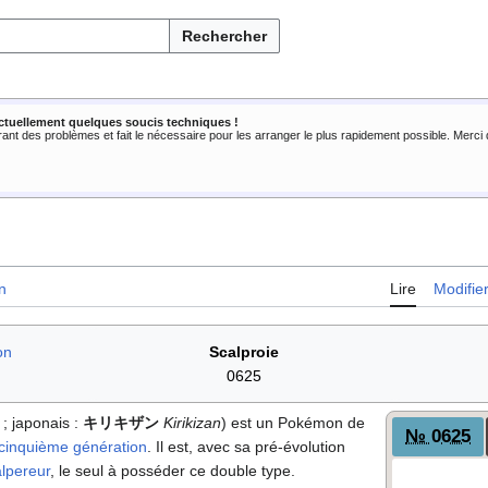
Rechercher
ctuellement quelques soucis techniques !
rant des problèmes et fait le nécessaire pour les arranger le plus rapidement possible. Merc
n
Lire
Modifie
on
Scalproie
0625
; japonais
:
キリキザン
Kirikizan
) est un Pokémon de
№ 0625
cinquième génération
. Il est, avec sa pré-évolution
lpereur
, le seul à posséder ce double type.