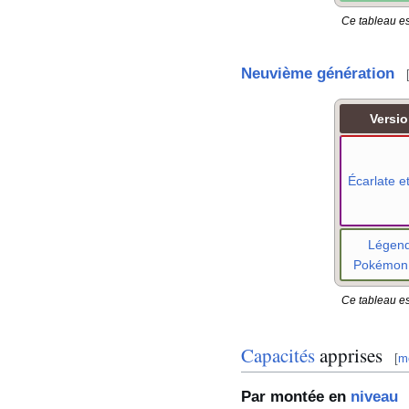
Ce tableau es
Neuvième génération
Versi
Écarlate et
Légen
Pokémon
Ce tableau es
Capacités
apprises
[
mo
Par montée en
niveau