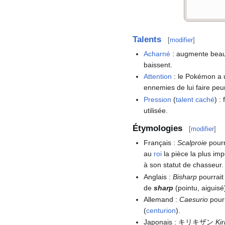
Talents
[
modifier
]
Acharné
: augmente beau
baissent.
Attention
: le Pokémon a 
ennemies de lui faire peu
Pression
(
talent caché
)
:
utilisée.
Étymologies
[
modifier
]
Français
:
Scalproie
pourr
au
roi
la pièce la plus im
à son statut de chasseur.
Anglais
:
Bisharp
pourrait
de
sharp
(pointu, aiguisé
Allemand
:
Caesurio
pourr
(
centurion
).
Japonais
: キリキザン
Kir