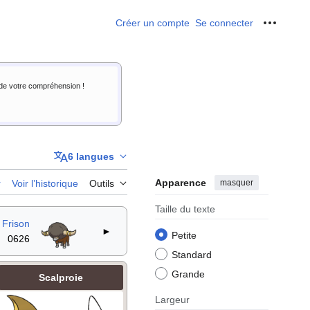
Créer un compte
Se connecter
Outils p
i de votre compréhension !
6 langues
Apparence
masquer
r
Voir l’historique
Outils
Taille du texte
Frison
►
Petite
0626
Standard
Grande
Scalproie
Largeur