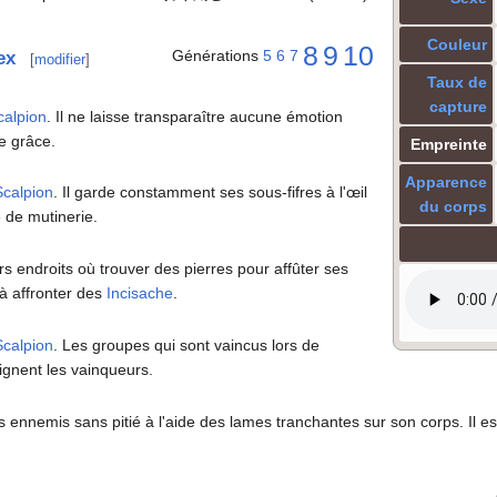
Couleur
8
9
10
Générations
5
6
7
ex
[
modifier
]
Taux de
capture
calpion
. Il ne laisse transparaître aucune émotion
de grâce.
Empreinte
Apparence
Scalpion
. Il garde constamment ses sous-fifres à l'œil
du corps
é de mutinerie.
s endroits où trouver des pierres pour affûter ses
à affronter des
Incisache
.
Scalpion
. Les groupes qui sont vaincus lors de
oignent les vainqueurs.
nnemis sans pitié à l'aide des lames tranchantes sur son corps. Il est