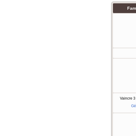
Fami
Vaincre 3
Gé