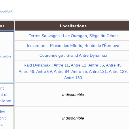
odifier
]
ons
Localisations
Terres Sauvages
:
Lac Ouragan
,
Siège du Géant
Isolarmure
:
Plaine des Efforts
,
Route de l'Épreuve
Couronneige
:
Grand Antre Dynamax
uclier
Raid Dynamax
:
Antre 11
,
Antre 12
,
Antre 35
,
Antre 45
,
Antre 49
,
Antre 69
,
Antre 84
,
Antre 85
,
Antre 121
,
Antre 129
,
Antre 130
nt
nt et
Indisponible
illante
des
on
:
Indisponible
us