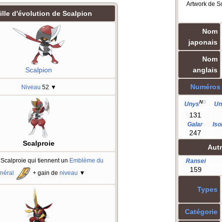
Artwork de S
lle d'évolution de Scalpion
Nom
japonais
Nom
anglais
Scalpion
Numéros
Niveau
52
▼
N
B
Unys
Un
131
Galar
Iso
247
Scalproie
Aut
 Scalproie qui tiennent un
Emblème du
Ransei
159
néral
+ gain de
niveau
▼
Types
Catégorie