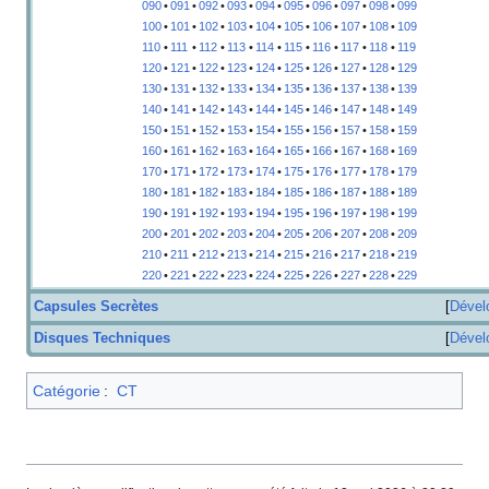
090
•
091
•
092
•
093
•
094
•
095
•
096
•
097
•
098
•
099
100
•
101
•
102
•
103
•
104
•
105
•
106
•
107
•
108
•
109
110
•
111
•
112
•
113
•
114
•
115
•
116
•
117
•
118
•
119
120
•
121
•
122
•
123
•
124
•
125
•
126
•
127
•
128
•
129
130
•
131
•
132
•
133
•
134
•
135
•
136
•
137
•
138
•
139
140
•
141
•
142
•
143
•
144
•
145
•
146
•
147
•
148
•
149
150
•
151
•
152
•
153
•
154
•
155
•
156
•
157
•
158
•
159
160
•
161
•
162
•
163
•
164
•
165
•
166
•
167
•
168
•
169
170
•
171
•
172
•
173
•
174
•
175
•
176
•
177
•
178
•
179
180
•
181
•
182
•
183
•
184
•
185
•
186
•
187
•
188
•
189
190
•
191
•
192
•
193
•
194
•
195
•
196
•
197
•
198
•
199
200
•
201
•
202
•
203
•
204
•
205
•
206
•
207
•
208
•
209
210
•
211
•
212
•
213
•
214
•
215
•
216
•
217
•
218
•
219
220
•
221
•
222
•
223
•
224
•
225
•
226
•
227
•
228
•
229
Capsules Secrètes
Dével
Disques Techniques
Dével
Catégorie
:
CT