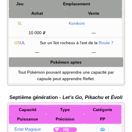
Jeu
Emplacement
Achat
Vente
S
L
Konikoni
10 000
—
US
UL
Sur un îlot rocheux à l'est de la
Route 7
—
—
Pokémon aptes
Tout Pokémon pouvant apprendre une capacité par
capsule peut apprendre Reflet.
Septième génération -
Let's Go, Pikachu et Évoli
Capacité
Type
Catégorie
Puissance
Précision
PP
Éclat Magique