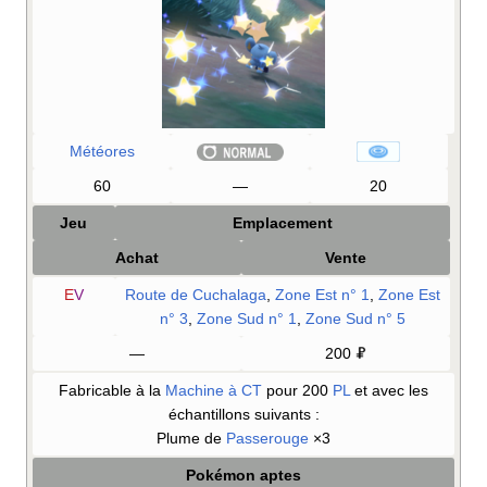
Météores
60
—
20
Jeu
Emplacement
Achat
Vente
E
V
Route de Cuchalaga
,
Zone Est n° 1
,
Zone Est
n° 3
,
Zone Sud n° 1
,
Zone Sud n° 5
—
200
Fabricable à la
Machine à CT
pour 200
PL
et avec les
échantillons suivants
:
Plume de
Passerouge
×3
Pokémon aptes