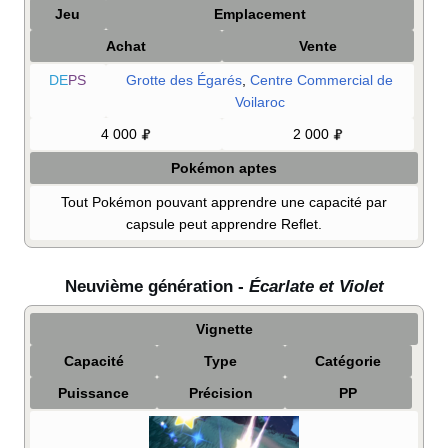
Jeu
Emplacement
Achat
Vente
DE
PS
Grotte des Égarés
,
Centre Commercial de
Voilaroc
4 000
2 000
Pokémon aptes
Tout Pokémon pouvant apprendre une capacité par
capsule peut apprendre Reflet.
Neuvième génération -
Écarlate et Violet
Vignette
Capacité
Type
Catégorie
Puissance
Précision
PP