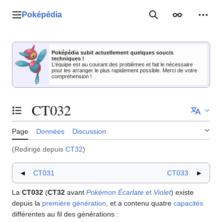
Aller
au
Poképédia
Menu principal
Rechercher
Apparence
Outil
contenu
Poképédia subit actuellement quelques soucis
techniques !
L'équipe est au courant des problèmes et fait le nécessaire
pour les arranger le plus rapidement possible. Merci de votre
compréhension !
CT032
Basculer la table des matières
Page
Données
Discussion
(Redirigé depuis
CT32
)
◄
CT031
CT033
►
La
CT032
(
CT32
avant
Pokémon Écarlate
et
Violet
) existe
depuis la
première génération
, et a contenu quatre
capacités
différentes au fil des générations
: