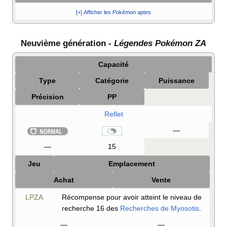
[+] Afficher les Pokémon aptes
Neuvième génération -
Légendes Pokémon ZA
Capacité
Type
Catégorie
Puissance
Précision
PP
Reflet
—
—
15
Jeu
Emplacement
Achat
Vente
LPZA
Récompense pour avoir atteint le niveau de
recherche 16 des
Recherches de Myosotis
.
—
—