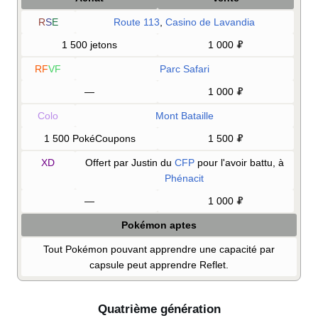
R
S
E
Route 113
,
Casino de Lavandia
1 500 jetons
1 000
RF
VF
Parc Safari
—
1 000
Colo
Mont Bataille
1 500 PokéCoupons
1 500
XD
Offert par Justin du
CFP
pour l'avoir battu, à
Phénacit
—
1 000
Pokémon aptes
Tout Pokémon pouvant apprendre une capacité par
capsule peut apprendre Reflet.
Quatrième génération