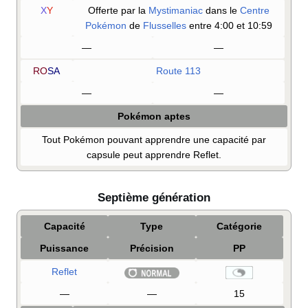
X
Y
Offerte par la
Mystimaniac
dans le
Centre
Pokémon
de
Flusselles
entre 4:00 et 10:59
—
—
RO
SA
Route 113
—
—
Pokémon aptes
Tout Pokémon pouvant apprendre une capacité par
capsule peut apprendre Reflet.
Septième génération
Capacité
Type
Catégorie
Puissance
Précision
PP
Reflet
—
—
15