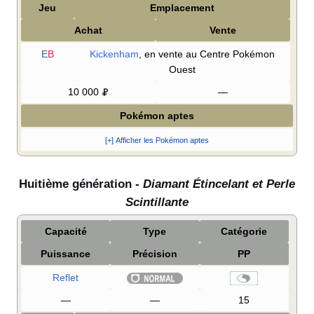
Jeu
Emplacement
Achat
Vente
E
B
Kickenham
, en vente au Centre Pokémon
Ouest
10 000
—
Pokémon aptes
[+] Afficher les Pokémon aptes
Huitième génération -
Diamant Étincelant et Perle
Scintillante
Capacité
Type
Catégorie
Puissance
Précision
PP
Reflet
—
—
15