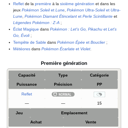
Reflet
de la
première
à la
sixième génération
et dans les
jeux
Pokémon Soleil
et
Lune
,
Pokémon Ultra-Soleil
et
Ultra-
Lune
,
Pokémon Diamant Étincelant
et
Perle Scintillante
et
Légendes Pokémon
:
Z-A
;
Éclat Magique
dans
Pokémon
: Let's Go, Pikachu
et
Let's
Go, Évoli
;
Tempête de Sable
dans
Pokémon Épée
et
Bouclier
;
Météores
dans
Pokémon Écarlate
et
Violet
.
Première génération
Capacité
Type
Catégorie
Puissance
Précision
PP
Reflet
—
—
15
Jeu
Emplacement
Achat
Vente