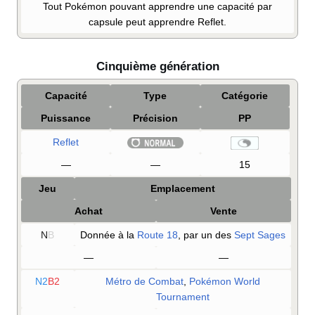
Tout Pokémon pouvant apprendre une capacité par
capsule peut apprendre Reflet.
Cinquième génération
Capacité
Type
Catégorie
Puissance
Précision
PP
Reflet
—
—
15
Jeu
Emplacement
Achat
Vente
N
B
Donnée à la
Route 18
, par un des
Sept Sages
—
—
N2
B2
Métro de Combat
,
Pokémon World
Tournament