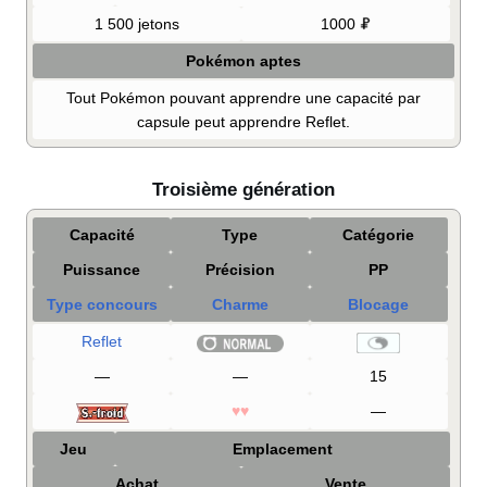
1 500 jetons
1000
Pokémon aptes
Tout Pokémon pouvant apprendre une capacité par
capsule peut apprendre Reflet.
Troisième génération
Capacité
Type
Catégorie
Puissance
Précision
PP
Type concours
Charme
Blocage
Reflet
—
—
15
♥♥
—
Jeu
Emplacement
Achat
Vente