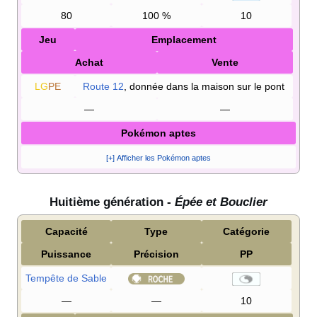
80
100
%
10
Jeu
Emplacement
Achat
Vente
LG
PE
Route 12
, donnée dans la maison sur le pont
—
—
Pokémon aptes
[+] Afficher les Pokémon aptes
Huitième génération -
Épée et Bouclier
Capacité
Type
Catégorie
Puissance
Précision
PP
Tempête de Sable
—
—
10