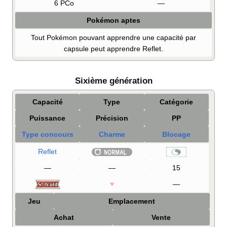
6 PCo
—
Pokémon aptes
Tout Pokémon pouvant apprendre une capacité par
capsule peut apprendre Reflet.
Sixième génération
Capacité
Type
Catégorie
Puissance
Précision
PP
Type concours
Charme
Blocage
Reflet
—
—
15
♥
—
Jeu
Emplacement
Achat
Vente