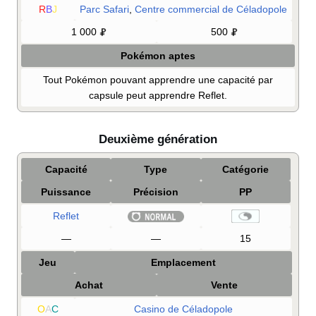
R
B
J
Parc Safari
,
Centre commercial de Céladopole
1 000
500
Pokémon aptes
Tout Pokémon pouvant apprendre une capacité par
capsule peut apprendre Reflet.
Deuxième génération
Capacité
Type
Catégorie
Puissance
Précision
PP
Reflet
—
—
15
Jeu
Emplacement
Achat
Vente
O
A
C
Casino de Céladopole