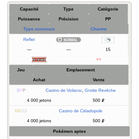
Capacité
Type
Catégorie
Puissance
Précision
PP
Type concours
Charme
Reflet
—
—
15
♥♥
Jeu
Emplacement
Achat
Vente
D
P
P
Casino de Voilaroc
,
Grotte Revêche
4 000 jetons
500
HG
SS
Casino de Céladopole
4 000 jetons
500
Pokémon aptes