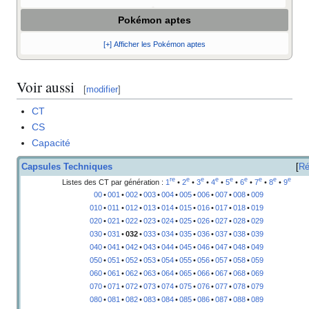
Pokémon aptes
[+] Afficher les Pokémon aptes
Voir aussi
[
modifier
]
CT
CS
Capacité
Capsules Techniques
Ré
re
e
e
e
e
e
e
e
e
Listes des CT par génération
:
1
•
2
•
3
•
4
•
5
•
6
•
7
•
8
•
9
00
•
001
•
002
•
003
•
004
•
005
•
006
•
007
•
008
•
009
010
•
011
•
012
•
013
•
014
•
015
•
016
•
017
•
018
•
019
020
•
021
•
022
•
023
•
024
•
025
•
026
•
027
•
028
•
029
030
•
031
•
032
•
033
•
034
•
035
•
036
•
037
•
038
•
039
040
•
041
•
042
•
043
•
044
•
045
•
046
•
047
•
048
•
049
050
•
051
•
052
•
053
•
054
•
055
•
056
•
057
•
058
•
059
060
•
061
•
062
•
063
•
064
•
065
•
066
•
067
•
068
•
069
070
•
071
•
072
•
073
•
074
•
075
•
076
•
077
•
078
•
079
080
•
081
•
082
•
083
•
084
•
085
•
086
•
087
•
088
•
089