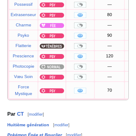
Possessif
—
Extrasenseur
80
1
Charme
—
1
Psyko
90
1
Flatterie
—
1
Prescience
120
1
Photocopie
—
Vœu Soin
—
Force
70
9
Mystique
Par
CT
[
modifier
]
Huitième génération
[
modifier
]
Pokémon Épée
et
Bouclier
[
modifier
]