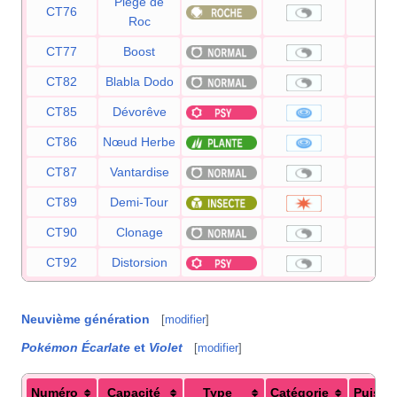
Piège de
CT76
—
Roc
CT77
Boost
—
CT82
Blabla Dodo
—
CT85
Dévorêve
10
CT86
Nœud Herbe
—
CT87
Vantardise
—
CT89
Demi-Tour
70
CT90
Clonage
—
CT92
Distorsion
—
Neuvième génération
[
modifier
]
Pokémon Écarlate
et
Violet
[
modifier
]
Numéro
Capacité
Type
Catégorie
Puissa