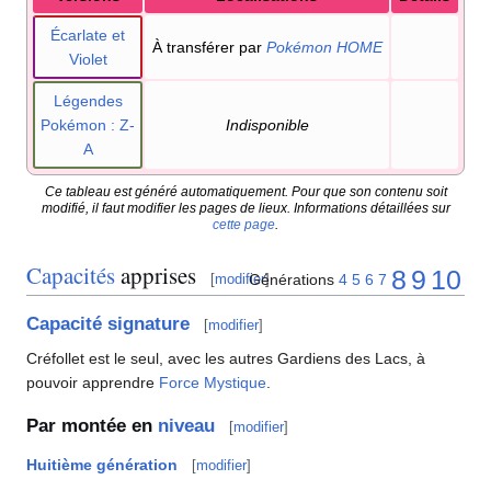
Écarlate et
À transférer par
Pokémon HOME
Violet
Légendes
Pokémon
: Z-
Indisponible
A
Ce tableau est généré automatiquement. Pour que son contenu soit
modifié, il faut modifier les pages de lieux. Informations détaillées sur
cette page
.
Capacités
apprises
8
9
10
Générations
4
5
6
7
[
modifier
]
Capacité signature
[
modifier
]
Créfollet est le seul, avec les autres Gardiens des Lacs, à
pouvoir apprendre
Force Mystique
.
Par montée en
niveau
[
modifier
]
Huitième génération
[
modifier
]