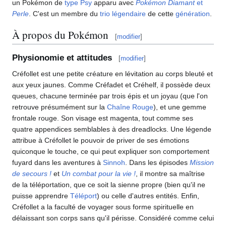
un Pokémon de
type
Psy
apparu avec
Pokémon Diamant
et
Perle
. C'est un membre du
trio
légendaire
de cette
génération
.
À propos du Pokémon
[
modifier
]
Physionomie et attitudes
[
modifier
]
Créfollet est une petite créature en lévitation au corps bleuté et
aux yeux jaunes. Comme Créfadet et Créhelf, il possède deux
queues, chacune terminée par trois épis et un joyau (que l'on
retrouve présumément sur la
Chaîne Rouge
), et une gemme
frontale rouge. Son visage est magenta, tout comme ses
quatre appendices semblables à des dreadlocks. Une légende
attribue à Créfollet le pouvoir de priver de ses émotions
quiconque le touche, ce qui peut expliquer son comportement
fuyard dans les aventures à
Sinnoh
. Dans les épisodes
Mission
de secours
!
et
Un combat pour la vie
!
, il montre sa maîtrise
de la téléportation, que ce soit la sienne propre (bien qu'il ne
puisse apprendre
Téléport
) ou celle d'autres entités. Enfin,
Créfollet a la faculté de voyager sous forme spirituelle en
délaissant son corps sans qu'il périsse. Considéré comme celui