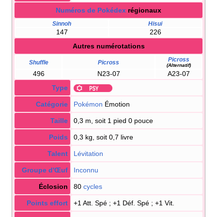
Numéros de Pokédex
régionaux
Sinnoh
Hisui
147
226
Autres numérotations
Picross
Shuffle
Picross
(Alternatif)
496
N23-07
A23-07
Type
Catégorie
Pokémon
Émotion
Taille
0,3 m, soit 1 pied 0 pouce
Poids
0,3 kg, soit 0,7 livre
Talent
Lévitation
Groupe d'Œuf
Inconnu
Éclosion
80
cycles
Points effort
+1 Att. Spé
; +1 Déf. Spé
; +1 Vit.