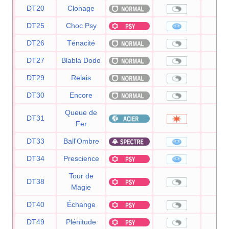
DT20
Clonage
DT25
Choc Psy
8
DT26
Ténacité
DT27
Blabla Dodo
DT29
Relais
DT30
Encore
Queue de
DT31
10
Fer
DT33
Ball'Ombre
8
DT34
Prescience
12
Tour de
DT38
Magie
DT40
Échange
DT49
Plénitude