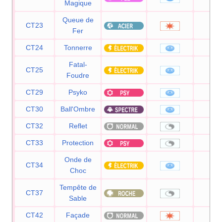
Magique
Queue de
CT23
10
Fer
CT24
Tonnerre
90
Fatal-
CT25
11
Foudre
CT29
Psyko
90
CT30
Ball'Ombre
80
CT32
Reflet
—
CT33
Protection
—
Onde de
CT34
60
Choc
Tempête de
CT37
—
Sable
CT42
Façade
70