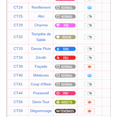
CT24
Ronflement
50
CT25
Abri
—
CT29
Charme
—
Tempête de
CT32
—
Sable
CT33
Danse Pluie
—
CT34
Zénith
—
CT39
Façade
70
CT40
Météores
60
CT41
Coup d'Main
—
CT44
Possessif
—
CT56
Demi-Tour
70
CT59
Dégommage
—