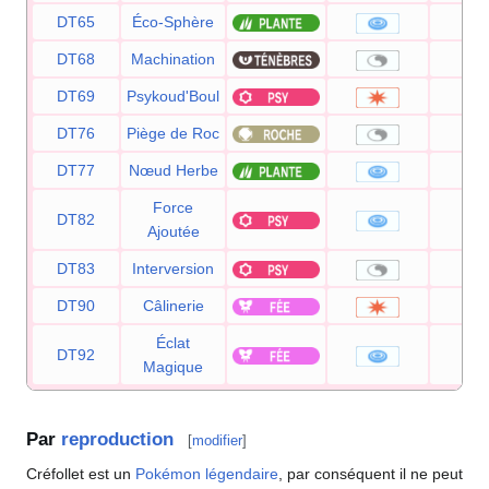
DT65
Éco-Sphère
9
DT68
Machination
DT69
Psykoud'Boul
8
DT76
Piège de Roc
DT77
Nœud Herbe
Force
DT82
2
Ajoutée
DT83
Interversion
DT90
Câlinerie
9
Éclat
DT92
8
Magique
Par
reproduction
[
modifier
]
Créfollet est un
Pokémon légendaire
, par conséquent il ne peut