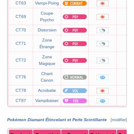
CT63
Vampi-Poing
75
Coupe
CT69
70
Psycho
CT70
Distorsion
—
Zone
CT71
—
Étrange
Zone
CT72
—
Magique
Chant
CT76
60
Canon
CT78
Acrobatie
55
CT87
Vampibaiser
50
Pokémon Diamant Étincelant
et
Perle Scintillante
[
modifier
]