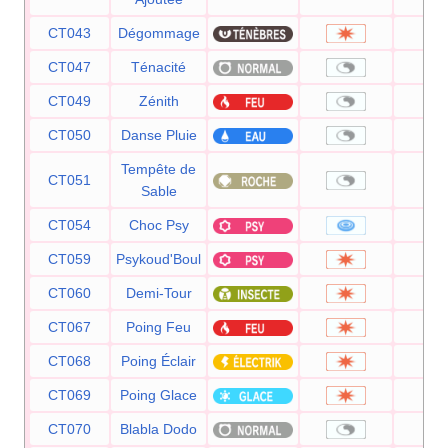
CT043
Dégommage
CT047
Ténacité
CT049
Zénith
CT050
Danse Pluie
Tempête de
CT051
Sable
CT054
Choc Psy
8
CT059
Psykoud'Boul
8
CT060
Demi-Tour
7
CT067
Poing Feu
7
CT068
Poing Éclair
7
CT069
Poing Glace
7
CT070
Blabla Dodo