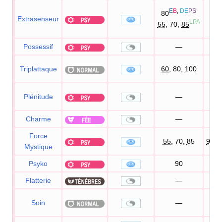
E
B
,
DE
PS
80
Extrasenseur
1
LPA
55
, 70,
85
Possessif
—
Triplattaque
60
, 80,
100
1
Plénitude
—
Charme
—
1
Force
55
, 70,
85
90
%
Mystique
Psyko
90
1
Flatterie
—
1
Soin
—