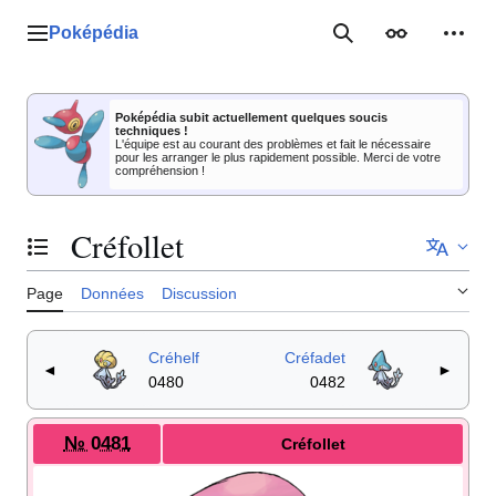
Aller
au
Poképédia
Menu principal
Rechercher
Apparence
Outil
contenu
Poképédia subit actuellement quelques soucis
techniques !
L'équipe est au courant des problèmes et fait le nécessaire
pour les arranger le plus rapidement possible. Merci de votre
compréhension !
Créfollet
Basculer la table des matières
Page
Données
Discussion
Créhelf
Créfadet
◄
►
0480
0482
№ 0481
Créfollet