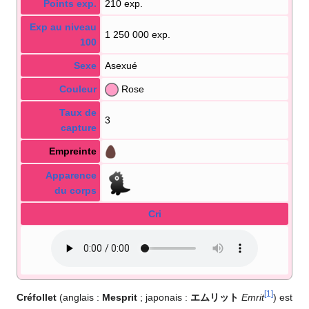
Points exp.
210 exp.
Exp au niveau
1 250 000 exp.
100
Sexe
Asexué
Couleur
Rose
Taux de
3
capture
Empreinte
Apparence
du corps
Cri
[
1
]
Créfollet
(anglais
:
Mesprit
; japonais
:
エムリット
Emrit
) est