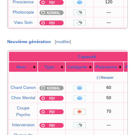
Prescience
120
1
Photocopie
—
Vœu Soin
—
Neuvième génération
[
modifier
]
Capacité
Nom
Type
Catégorie
Puissance
Préc
[-] Masquer
Chant Canon
60
1
Choc Mental
50
1
Coupe
70
1
Psycho
Interversion
—