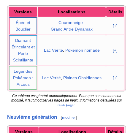
Versions
Localisations
Détails
Épée et
Couronneige
:
[+]
Bouclier
Grand Antre Dynamax
Diamant
Étincelant et
Lac Vérité
,
Pokémon nomade
[+]
Perle
Scintillante
Légendes
Pokémon
:
Lac Vérité
,
Plaines Obsidiennes
[+]
Arceus
Ce tableau est généré automatiquement. Pour que son contenu soit
modifié, il faut modifier les pages de lieux. Informations détaillées sur
cette page
.
Neuvième génération
[
modifier
]
Versions
Localisations
Détails