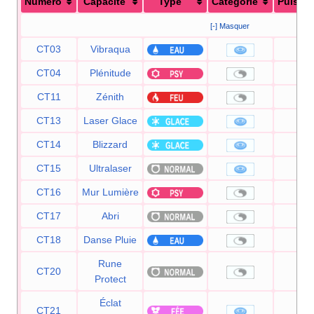
Numéro
Capacité
Type
Catégorie
Puissa
[-] Masquer
CT03
Vibraqua
60
CT04
Plénitude
—
CT11
Zénith
—
CT13
Laser Glace
90
CT14
Blizzard
11
CT15
Ultralaser
15
CT16
Mur Lumière
—
CT17
Abri
—
CT18
Danse Pluie
—
Rune
CT20
—
Protect
Éclat
CT21
80