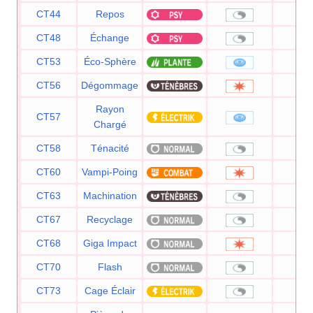
CT44
Repos
—
CT48
Échange
—
CT53
Éco-Sphère
90
CT56
Dégommage
—
Rayon
CT57
50
Chargé
CT58
Ténacité
—
CT60
Vampi-Poing
75
CT63
Machination
—
CT67
Recyclage
—
CT68
Giga Impact
15
CT70
Flash
—
CT73
Cage Éclair
—