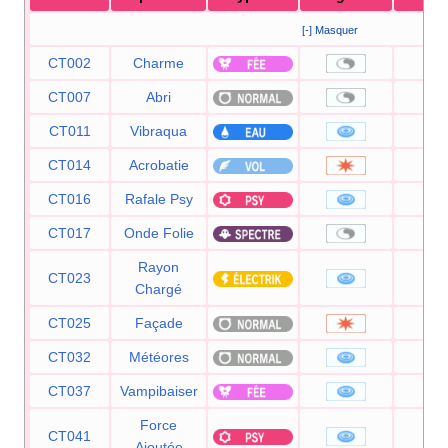
[-] Masquer
CT002
Charme
CT007
Abri
CT011
Vibraqua
6
CT014
Acrobatie
5
CT016
Rafale Psy
6
CT017
Onde Folie
Rayon
CT023
5
Chargé
CT025
Façade
7
CT032
Météores
6
CT037
Vampibaiser
5
Force
CT041
2
Ajoutée