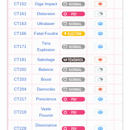
CT152
Giga Impact
15
CT161
Distorsion
CT163
Ultralaser
15
CT166
Fatal-Foudre
11
Téra
CT171
8
Explosion
CT181
Sabotage
6
CT202
Balance
CT203
Boost
CT204
Damoclès
12
CT217
Prescience
12
Vaste
CT218
8
Pouvoir
Dissonance
CT228
7