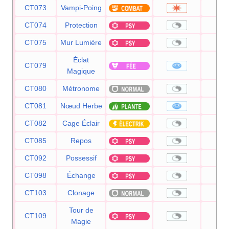
CT073
Vampi-Poing
7
CT074
Protection
CT075
Mur Lumière
Éclat
CT079
8
Magique
CT080
Métronome
CT081
Nœud Herbe
CT082
Cage Éclair
CT085
Repos
CT092
Possessif
CT098
Échange
CT103
Clonage
Tour de
CT109
Magie