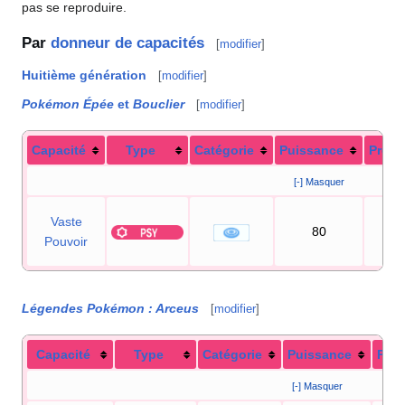
pas se reproduire.
Par
donneur de capacités
[
modifier
]
Huitième génération
[
modifier
]
Pokémon Épée
et
Bouclier
[
modifier
]
Capacité
Type
Catégorie
Puissance
Préci
[-] Masquer
Vaste
80
10
Pouvoir
Légendes Pokémon
: Arceus
[
modifier
]
Capacité
Type
Catégorie
Puissance
Préc
[-] Masquer