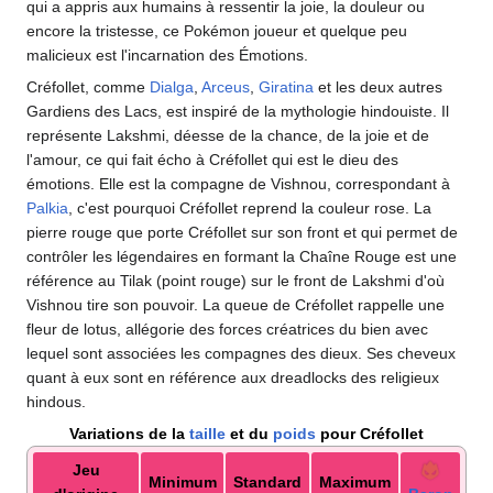
qui a appris aux humains à ressentir la joie, la douleur ou
encore la tristesse, ce Pokémon joueur et quelque peu
malicieux est l'incarnation des Émotions.
Créfollet, comme
Dialga
,
Arceus
,
Giratina
et les deux autres
Gardiens des Lacs, est inspiré de la mythologie hindouiste. Il
représente Lakshmi, déesse de la chance, de la joie et de
l'amour, ce qui fait écho à Créfollet qui est le dieu des
émotions. Elle est la compagne de Vishnou, correspondant à
Palkia
, c'est pourquoi Créfollet reprend la couleur rose. La
pierre rouge que porte Créfollet sur son front et qui permet de
contrôler les légendaires en formant la Chaîne Rouge est une
référence au Tilak (point rouge) sur le front de Lakshmi d'où
Vishnou tire son pouvoir. La queue de Créfollet rappelle une
fleur de lotus, allégorie des forces créatrices du bien avec
lequel sont associées les compagnes des dieux. Ses cheveux
quant à eux sont en référence aux dreadlocks des religieux
hindous.
Variations de la
taille
et du
poids
pour Créfollet
Jeu
Minimum
Standard
Maximum