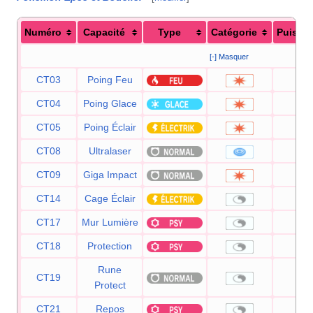
Numéro
Capacité
Type
Catégorie
Puissa
[-] Masquer
CT03
Poing Feu
75
CT04
Poing Glace
75
CT05
Poing Éclair
75
CT08
Ultralaser
15
CT09
Giga Impact
15
CT14
Cage Éclair
—
CT17
Mur Lumière
—
CT18
Protection
—
Rune
CT19
—
Protect
CT21
Repos
—