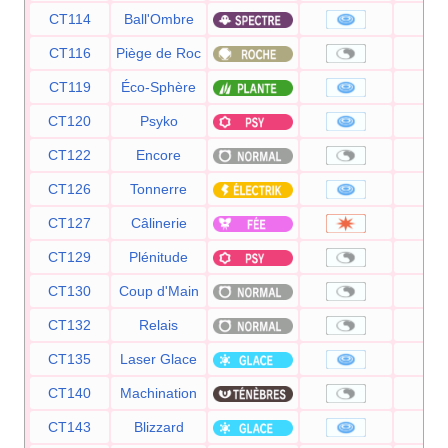
CT114
Ball'Ombre
8
CT116
Piège de Roc
CT119
Éco-Sphère
9
CT120
Psyko
9
CT122
Encore
CT126
Tonnerre
9
CT127
Câlinerie
9
CT129
Plénitude
CT130
Coup d'Main
CT132
Relais
CT135
Laser Glace
9
CT140
Machination
CT143
Blizzard
11