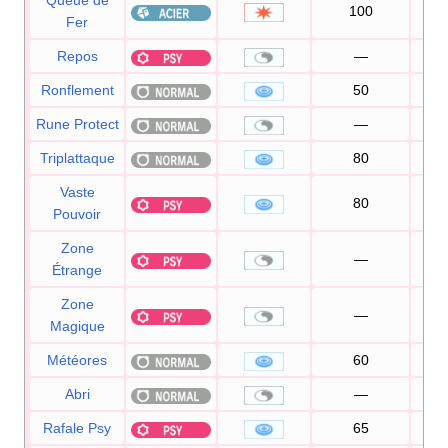
Queue de
100
7
Fer
Repos
—
Ronflement
50
1
Rune Protect
—
Triplattaque
80
1
Vaste
80
1
Pouvoir
Zone
—
Étrange
Zone
—
Magique
Météores
60
Abri
—
Rafale Psy
65
1