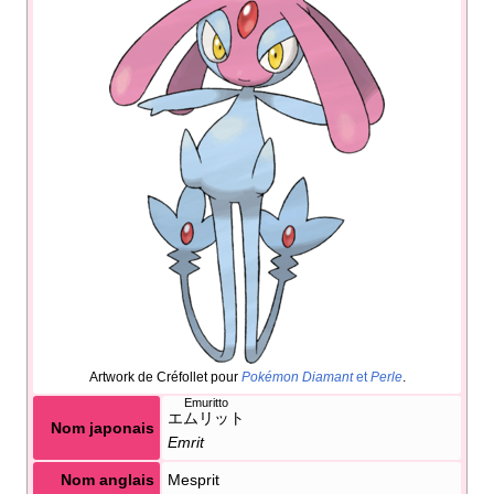
Artwork de Créfollet pour
Pokémon Diamant
et
Perle
.
Emuritto
エムリット
Nom japonais
Emrit
Nom anglais
Mesprit