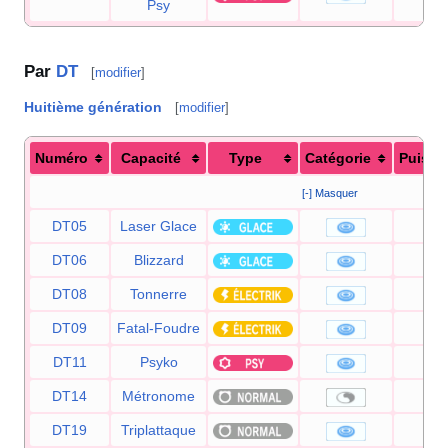
Psy
Par
DT
[
modifier
]
Huitième génération
[
modifier
]
Numéro
Capacité
Type
Catégorie
Puissa
[-] Masquer
DT05
Laser Glace
9
DT06
Blizzard
11
DT08
Tonnerre
9
DT09
Fatal-Foudre
11
DT11
Psyko
9
DT14
Métronome
DT19
Triplattaque
8