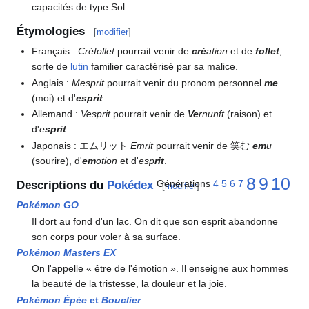
capacités de type Sol.
Étymologies
[
modifier
]
Français
:
Créfollet
pourrait venir de
cré
ation
et de
follet
,
sorte de
lutin
familier caractérisé par sa malice.
Anglais
:
Mesprit
pourrait venir du pronom personnel
me
(moi) et d'
esprit
.
Allemand
:
Vesprit
pourrait venir de
Ve
rnunft
(raison) et
d'
e
sprit
.
Japonais
: エムリット
Emrit
pourrait venir de 笑む
em
u
(sourire), d'
em
otion
et d'
esp
rit
.
8
9
10
Générations
4
5
6
7
Descriptions du
Pokédex
[
modifier
]
Pokémon GO
Il dort au fond d'un lac. On dit que son esprit abandonne
son corps pour voler à sa surface.
Pokémon Masters EX
On l'appelle «
être de l'émotion
». Il enseigne aux hommes
la beauté de la tristesse, la douleur et la joie.
Pokémon Épée
et
Bouclier