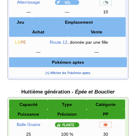
Atterrissage
—
—
10
Jeu
Emplacement
Achat
Vente
LG
PE
Route 12
, donnée par une fille
—
—
Pokémon aptes
[+] Afficher les Pokémon aptes
Huitième génération -
Épée et Bouclier
Capacité
Type
Catégorie
Puissance
Précision
PP
Balle Graine
25
100
%
30