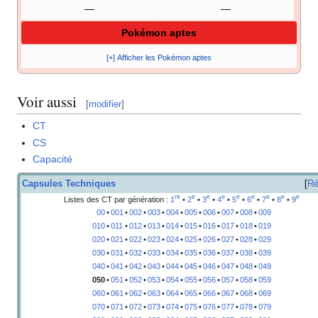
—
—
Pokémon aptes
[+] Afficher les Pokémon aptes
Voir aussi
[
modifier
]
CT
CS
Capacité
Capsules Techniques
Ré
re
e
e
e
e
e
e
e
e
Listes des CT par génération
:
1
•
2
•
3
•
4
•
5
•
6
•
7
•
8
•
9
00
•
001
•
002
•
003
•
004
•
005
•
006
•
007
•
008
•
009
010
•
011
•
012
•
013
•
014
•
015
•
016
•
017
•
018
•
019
020
•
021
•
022
•
023
•
024
•
025
•
026
•
027
•
028
•
029
030
•
031
•
032
•
033
•
034
•
035
•
036
•
037
•
038
•
039
040
•
041
•
042
•
043
•
044
•
045
•
046
•
047
•
048
•
049
050
•
051
•
052
•
053
•
054
•
055
•
056
•
057
•
058
•
059
060
•
061
•
062
•
063
•
064
•
065
•
066
•
067
•
068
•
069
070
•
071
•
072
•
073
•
074
•
075
•
076
•
077
•
078
•
079