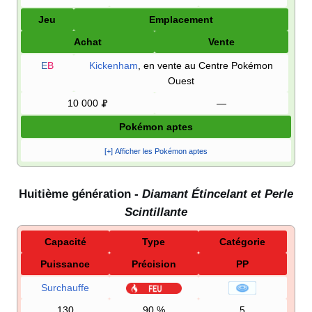
Jeu
Emplacement
Achat
Vente
E
B
Kickenham
, en vente au Centre Pokémon
Ouest
10 000
—
Pokémon aptes
[+] Afficher les Pokémon aptes
Huitième génération -
Diamant Étincelant et Perle
Scintillante
Capacité
Type
Catégorie
Puissance
Précision
PP
Surchauffe
130
90
%
5