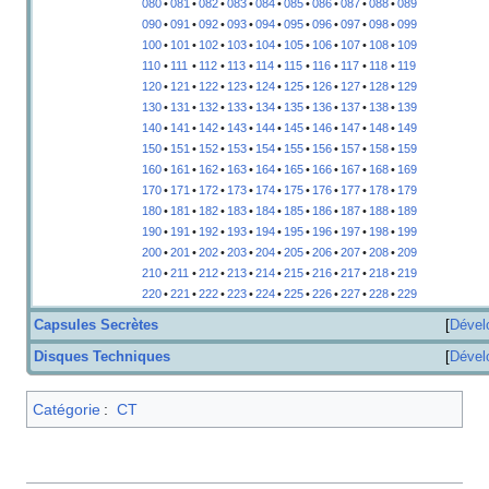
080
•
081
•
082
•
083
•
084
•
085
•
086
•
087
•
088
•
089
090
•
091
•
092
•
093
•
094
•
095
•
096
•
097
•
098
•
099
100
•
101
•
102
•
103
•
104
•
105
•
106
•
107
•
108
•
109
110
•
111
•
112
•
113
•
114
•
115
•
116
•
117
•
118
•
119
120
•
121
•
122
•
123
•
124
•
125
•
126
•
127
•
128
•
129
130
•
131
•
132
•
133
•
134
•
135
•
136
•
137
•
138
•
139
140
•
141
•
142
•
143
•
144
•
145
•
146
•
147
•
148
•
149
150
•
151
•
152
•
153
•
154
•
155
•
156
•
157
•
158
•
159
160
•
161
•
162
•
163
•
164
•
165
•
166
•
167
•
168
•
169
170
•
171
•
172
•
173
•
174
•
175
•
176
•
177
•
178
•
179
180
•
181
•
182
•
183
•
184
•
185
•
186
•
187
•
188
•
189
190
•
191
•
192
•
193
•
194
•
195
•
196
•
197
•
198
•
199
200
•
201
•
202
•
203
•
204
•
205
•
206
•
207
•
208
•
209
210
•
211
•
212
•
213
•
214
•
215
•
216
•
217
•
218
•
219
220
•
221
•
222
•
223
•
224
•
225
•
226
•
227
•
228
•
229
Capsules Secrètes
Dével
Disques Techniques
Dével
Catégorie
:
CT