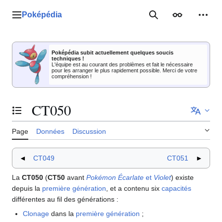
Aller
au
Poképédia
Menu principal
Rechercher
Apparence
Outil
contenu
Poképédia subit actuellement quelques soucis
techniques !
L'équipe est au courant des problèmes et fait le nécessaire
pour les arranger le plus rapidement possible. Merci de votre
compréhension !
CT050
Basculer la table des matières
Page
Données
Discussion
◄
CT049
CT051
►
La
CT050
(
CT50
avant
Pokémon Écarlate
et
Violet
) existe
depuis la
première génération
, et a contenu six
capacités
différentes au fil des générations
:
Clonage
dans la
première génération
;