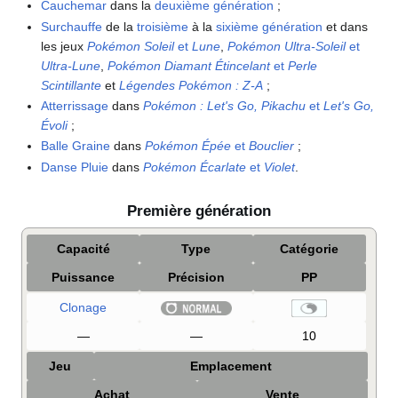
Cauchemar
dans la
deuxième génération
;
Surchauffe
de la
troisième
à la
sixième génération
et dans
les jeux
Pokémon Soleil
et
Lune
,
Pokémon Ultra-Soleil
et
Ultra-Lune
,
Pokémon Diamant Étincelant
et
Perle
Scintillante
et
Légendes Pokémon
:
Z-A
;
Atterrissage
dans
Pokémon
: Let's Go, Pikachu
et
Let's Go,
Évoli
;
Balle Graine
dans
Pokémon Épée
et
Bouclier
;
Danse Pluie
dans
Pokémon Écarlate
et
Violet
.
Première génération
Capacité
Type
Catégorie
Puissance
Précision
PP
Clonage
—
—
10
Jeu
Emplacement
Achat
Vente