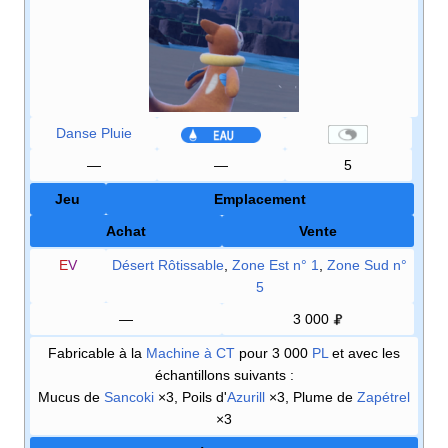
Danse Pluie
—
—
5
Jeu
Emplacement
Achat
Vente
E
V
Désert Rôtissable
,
Zone Est n° 1
,
Zone Sud n°
5
—
3 000
Fabricable à la
Machine à CT
pour 3 000
PL
et avec les
échantillons suivants
:
Mucus de
Sancoki
×3, Poils d'
Azurill
×3, Plume de
Zapétrel
×3