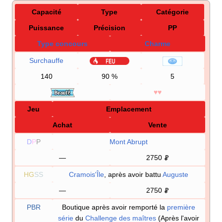
Capacité
Type
Catégorie
Puissance
Précision
PP
Type concours
Charme
Surchauffe
140
90
%
5
♥♥
Jeu
Emplacement
Achat
Vente
D
P
P
Mont Abrupt
—
2750
HG
SS
Cramois'Île
, après avoir battu
Auguste
—
2750
PBR
Boutique après avoir remporté la
première
série
du
Challenge des maîtres
(Après l'avoir