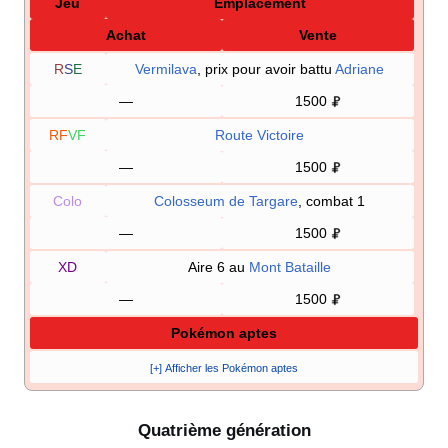
Jeu
Emplacement
Achat
Vente
R
S
E
Vermilava
, prix pour avoir battu
Adriane
—
1500
RF
VF
Route Victoire
—
1500
Colo
Colosseum de Targare
, combat 1
—
1500
XD
Aire 6 au
Mont Bataille
—
1500
Pokémon aptes
[+] Afficher les Pokémon aptes
Quatrième génération