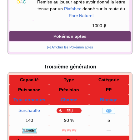
O
A
C
Remise au joueur après avoir donné la lettre
tenue par un
Piafabec
donné sur la route du
Parc Naturel
—
1000
Pokémon aptes
[+] Afficher les Pokémon aptes
Troisième génération
Capacité
Type
Catégorie
Puissance
Précision
PP
Type concours
Charme
Blocage
Surchauffe
140
90
%
5
♥♥♥♥♥♥
—