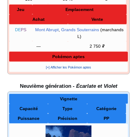
Jeu
Emplacement
Achat
Vente
DE
PS
Mont Abrupt
,
Grands Souterrains
(marchands
L)
—
2 750
Pokémon aptes
[+] Afficher les Pokémon aptes
Neuvième génération -
Écarlate et Violet
Vignette
Capacité
Type
Catégorie
Puissance
Précision
PP