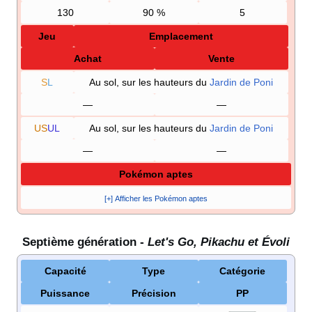
130
90
%
5
Jeu
Emplacement
Achat
Vente
S
L
Au sol, sur les hauteurs du
Jardin de Poni
—
—
US
UL
Au sol, sur les hauteurs du
Jardin de Poni
—
—
Pokémon aptes
[+] Afficher les Pokémon aptes
Septième génération -
Let's Go, Pikachu et Évoli
Capacité
Type
Catégorie
Puissance
Précision
PP