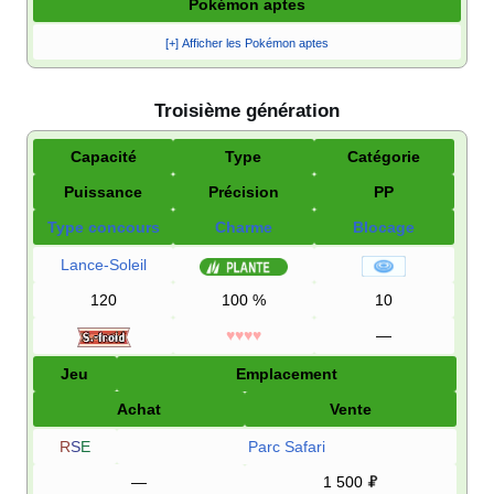
Pokémon aptes
[+] Afficher les Pokémon aptes
Troisième génération
Capacité
Type
Catégorie
Puissance
Précision
PP
Type concours
Charme
Blocage
Lance-Soleil
120
100
%
10
♥♥♥♥
—
Jeu
Emplacement
Achat
Vente
R
S
E
Parc Safari
—
1 500