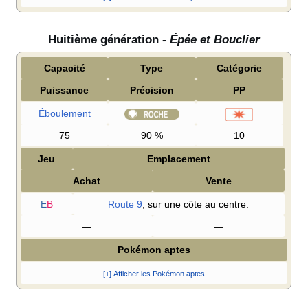
Huitième génération -
Épée et Bouclier
Capacité
Type
Catégorie
Puissance
Précision
PP
Éboulement
75
90
%
10
Jeu
Emplacement
Achat
Vente
E
B
Route 9
, sur une côte au centre.
—
—
Pokémon aptes
[+] Afficher les Pokémon aptes