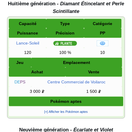
Huitième génération -
Diamant Étincelant et Perle
Scintillante
Capacité
Type
Catégorie
Puissance
Précision
PP
Lance-Soleil
120
100
%
10
Jeu
Emplacement
Achat
Vente
DE
PS
Centre Commercial de Voilaroc
3 000
1 500
Pokémon aptes
[+] Afficher les Pokémon aptes
Neuvième génération -
Écarlate et Violet