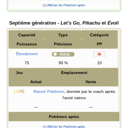
[+] Afficher les Pokémon aptes
Septième génération -
Let's Go, Pikachu et Évoli
Capacité
Type
Catégorie
Puissance
Précision
PP
Éboulement
75
90
%
10
Jeu
Emplacement
Achat
Vente
LG
PE
Manoir Pokémon
, donnée par le coach après
l'avoir vaincu
—
—
Pokémon aptes
[+] Afficher les Pokémon aptes