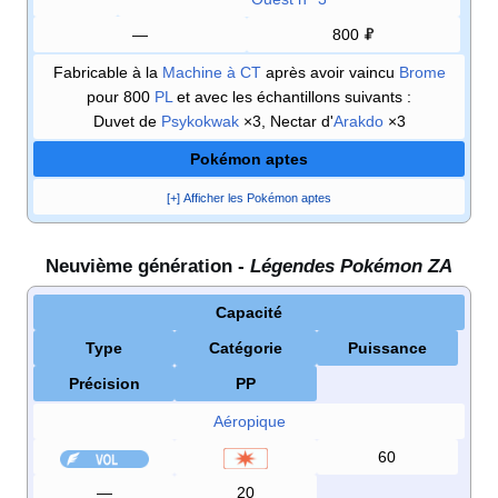
—
800
Fabricable à la
Machine à CT
après avoir vaincu
Brome
pour 800
PL
et avec les échantillons suivants
:
Duvet de
Psykokwak
×3, Nectar d'
Arakdo
×3
Pokémon aptes
[+] Afficher les Pokémon aptes
Neuvième génération -
Légendes Pokémon ZA
Capacité
Type
Catégorie
Puissance
Précision
PP
Aéropique
60
—
20