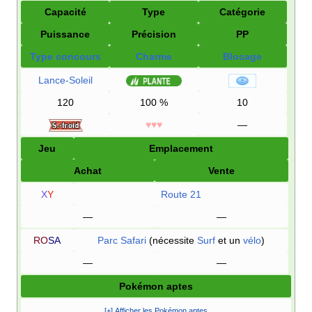
Capacité
Type
Catégorie
Puissance
Précision
PP
Type concours
Charme
Blocage
Lance-Soleil
120
100
%
10
♥♥♥
—
Jeu
Emplacement
Achat
Vente
X
Y
Route 21
—
—
RO
SA
Parc Safari
(nécessite
Surf
et un
vélo
)
—
—
Pokémon aptes
[+] Afficher les Pokémon aptes