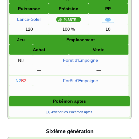
Puissance
Précision
PP
Lance-Soleil
120
100
%
10
Jeu
Emplacement
Achat
Vente
N
B
Forêt d'Empoigne
—
—
N2
B2
Forêt d'Empoigne
—
—
Pokémon aptes
[+] Afficher les Pokémon aptes
Sixième génération