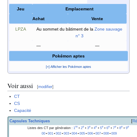
Jeu
Emplacement
Achat
Vente
LPZA
Au sommet du bâtiment de la
Zone sauvage
n° 3
—
—
Pokémon aptes
[+] Afficher les Pokémon aptes
Voir aussi
[
modifier
]
CT
CS
Capacité
Capsules Techniques
Ré
re
e
e
e
e
e
e
e
e
Listes des CT par génération
:
1
•
2
•
3
•
4
•
5
•
6
•
7
•
8
•
9
00
•
001
•
002
•
003
•
004
•
005
•
006
•
007
•
008
•
009