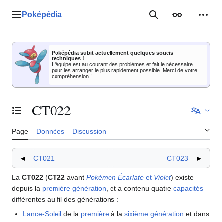
Aller
au
Poképédia
Menu principal
Rechercher
Apparence
Outil
contenu
Poképédia subit actuellement quelques soucis
techniques !
L'équipe est au courant des problèmes et fait le nécessaire
pour les arranger le plus rapidement possible. Merci de votre
compréhension !
CT022
Basculer la table des matières
Page
Données
Discussion
◄
CT021
CT023
►
La
CT022
(
CT22
avant
Pokémon Écarlate
et
Violet
) existe
depuis la
première génération
, et a contenu quatre
capacités
différentes au fil des générations
:
Lance-Soleil
de la
première
à la
sixième génération
et dans