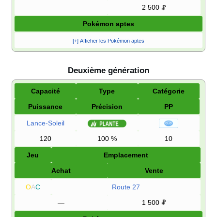
—
2 500
Pokémon aptes
[+] Afficher les Pokémon aptes
Deuxième génération
Capacité
Type
Catégorie
Puissance
Précision
PP
Lance-Soleil
120
100
%
10
Jeu
Emplacement
Achat
Vente
O
A
C
Route 27
—
1 500