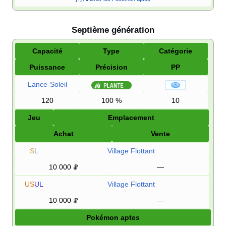
Septième génération
Capacité
Type
Catégorie
Puissance
Précision
PP
Lance-Soleil
120
100
%
10
Jeu
Emplacement
Achat
Vente
S
L
Village Flottant
10 000
—
US
UL
Village Flottant
10 000
—
Pokémon aptes