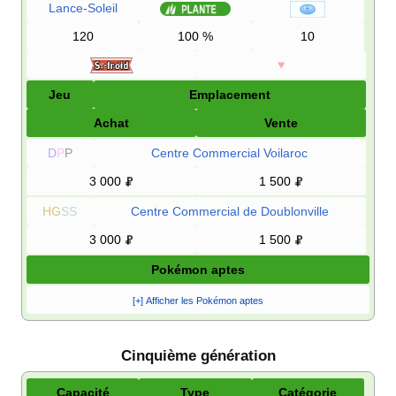
Lance-Soleil
120
100
%
10
♥
Jeu
Emplacement
Achat
Vente
D
P
P
Centre Commercial Voilaroc
3 000
1 500
HG
SS
Centre Commercial de Doublonville
3 000
1 500
Pokémon aptes
[+] Afficher les Pokémon aptes
Cinquième génération
Capacité
Type
Catégorie