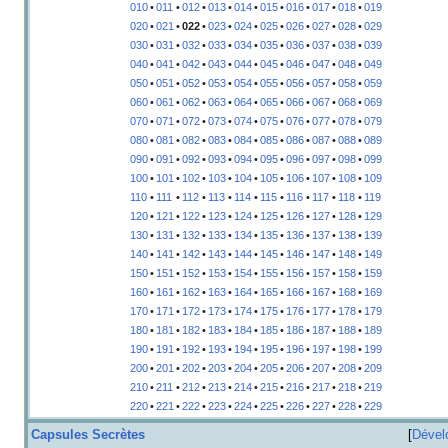
010
•
011
•
012
•
013
•
014
•
015
•
016
•
017
•
018
•
019
020
•
021
•
022
•
023
•
024
•
025
•
026
•
027
•
028
•
029
030
•
031
•
032
•
033
•
034
•
035
•
036
•
037
•
038
•
039
040
•
041
•
042
•
043
•
044
•
045
•
046
•
047
•
048
•
049
050
•
051
•
052
•
053
•
054
•
055
•
056
•
057
•
058
•
059
060
•
061
•
062
•
063
•
064
•
065
•
066
•
067
•
068
•
069
070
•
071
•
072
•
073
•
074
•
075
•
076
•
077
•
078
•
079
080
•
081
•
082
•
083
•
084
•
085
•
086
•
087
•
088
•
089
090
•
091
•
092
•
093
•
094
•
095
•
096
•
097
•
098
•
099
100
•
101
•
102
•
103
•
104
•
105
•
106
•
107
•
108
•
109
110
•
111
•
112
•
113
•
114
•
115
•
116
•
117
•
118
•
119
120
•
121
•
122
•
123
•
124
•
125
•
126
•
127
•
128
•
129
130
•
131
•
132
•
133
•
134
•
135
•
136
•
137
•
138
•
139
140
•
141
•
142
•
143
•
144
•
145
•
146
•
147
•
148
•
149
150
•
151
•
152
•
153
•
154
•
155
•
156
•
157
•
158
•
159
160
•
161
•
162
•
163
•
164
•
165
•
166
•
167
•
168
•
169
170
•
171
•
172
•
173
•
174
•
175
•
176
•
177
•
178
•
179
180
•
181
•
182
•
183
•
184
•
185
•
186
•
187
•
188
•
189
190
•
191
•
192
•
193
•
194
•
195
•
196
•
197
•
198
•
199
200
•
201
•
202
•
203
•
204
•
205
•
206
•
207
•
208
•
209
210
•
211
•
212
•
213
•
214
•
215
•
216
•
217
•
218
•
219
220
•
221
•
222
•
223
•
224
•
225
•
226
•
227
•
228
•
229
Capsules Secrètes
Dével