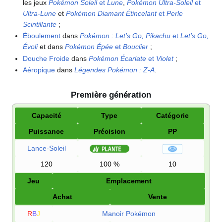
les jeux
Pokémon Soleil
et
Lune
,
Pokémon Ultra-Soleil
et
Ultra-Lune
et
Pokémon Diamant Étincelant
et
Perle
Scintillante
;
Éboulement
dans
Pokémon
: Let's Go, Pikachu
et
Let's Go,
Évoli
et dans
Pokémon Épée
et
Bouclier
;
Douche Froide
dans
Pokémon Écarlate
et
Violet
;
Aéropique
dans
Légendes Pokémon
:
Z-A
.
Première génération
Capacité
Type
Catégorie
Puissance
Précision
PP
Lance-Soleil
120
100
%
10
Jeu
Emplacement
Achat
Vente
R
B
J
Manoir Pokémon