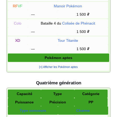
RF
VF
Manoir Pokémon
—
1 500
Colo
Bataille 4 du
Colisée de Phénacit
—
1 500
XD
Tour Titanite
—
1 500
Pokémon aptes
[+] Afficher les Pokémon aptes
Quatrième génération
Capacité
Type
Catégorie
Puissance
Précision
PP
Type concours
Charme