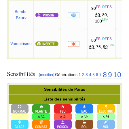
E
B
,
DE
PS
90
Bombe
60
, 80,
10
Beurk
LPA
100
E
B
,
DE
PS
80
Vampirisme
10
LPA
60
, 75,
90
Sensibilités
8
9
10
Générations
1
2
3
4
5
6
7
[
modifier
]
Sensibilités de Paras
Liste des sensibilités
× ¼
× 4
× ½
× ½