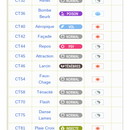
CT32
Reflet
—
Bombe
CT36
90
Beurk
CT40
Aéropique
60
CT42
Façade
70
CT44
Repos
—
CT45
Attraction
—
CT46
Larcin
60
Faux-
CT54
40
Chage
CT58
Ténacité
—
CT70
Flash
—
Danse
CT75
—
Lames
CT81
Plaie Croix
80