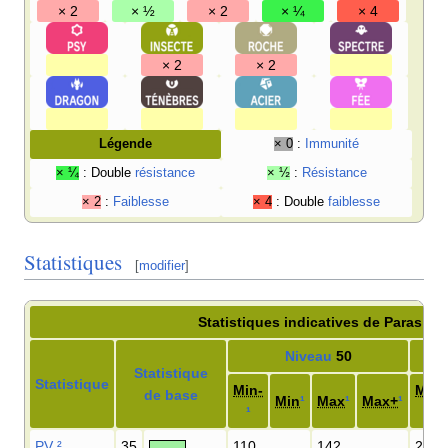
× 2
× ½
× 2
× ¼
× 4
× 2
× 2
Légende
× 0
:
Immunité
× ¼
: Double
résistance
× ½
:
Résistance
× 2
:
Faiblesse
× 4
: Double
faiblesse
Statistiques
[
modifier
]
Statistiques indicatives de Paras
Niveau
50
Statistique
Statistique
Min-
Min-
de base
Min
¹
Max
¹
Max+
¹
¹
¹
PV
²
35
110
142
211