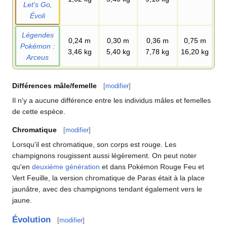
Let's Go,
Évoli
Légendes
0,24
m
0,30
m
0,36
m
0,75
m
Pokémon
:
3,46
kg
5,40
kg
7,78
kg
16,20
kg
Arceus
Différences mâle/femelle
[
modifier
]
Il n'y a aucune différence entre les individus mâles et femelles
de cette espèce.
Chromatique
[
modifier
]
Lorsqu'il est chromatique, son corps est rouge. Les
champignons rougissent aussi légèrement. On peut noter
qu'en
deuxième génération
et dans Pokémon Rouge Feu et
Vert Feuille, la version chromatique de Paras était à la place
jaunâtre, avec des champignons tendant également vers le
jaune.
Évolution
[
modifier
]