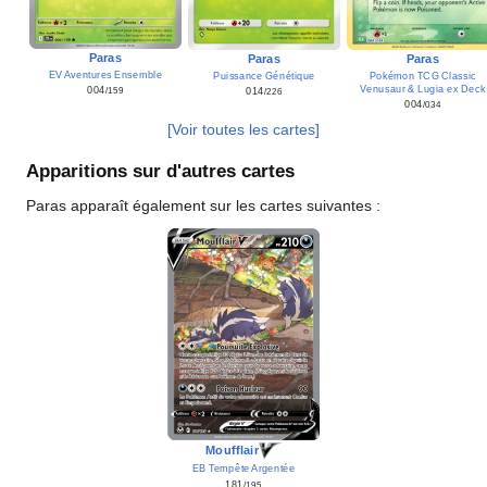
Paras
Paras
Paras
EV Aventures Ensemble
Puissance Génétique
Pokémon TCG Classic
Venusaur & Lugia ex Deck
004
014
/159
/226
004
/034
[Voir toutes les cartes]
Apparitions sur d'autres cartes
Paras apparaît également sur les cartes suivantes
:
Moufflair
EB Tempête Argentée
181
/195