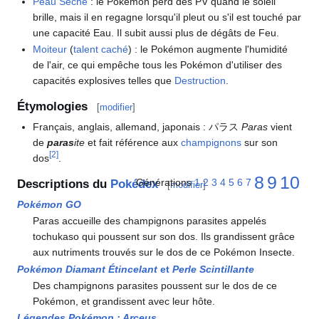
Peau Sèche
: le Pokémon perd des PV quand le soleil
brille, mais il en regagne lorsqu'il pleut ou s'il est touché par
une capacité Eau. Il subit aussi plus de dégâts de Feu.
Moiteur
(
talent caché
)
: le Pokémon augmente l'humidité
de l'air, ce qui empêche tous les Pokémon d'utiliser des
capacités explosives telles que
Destruction
.
Étymologies
[
modifier
]
Français, anglais, allemand, japonais
: パラス
Paras
vient
de
paras
ite
et fait référence aux
champignons
sur son
[
2
]
dos
.
8
9
10
Générations
1
2
3
4
5
6
7
Descriptions du
Pokédex
[
modifier
]
Pokémon GO
Paras accueille des champignons parasites appelés
tochukaso qui poussent sur son dos. Ils grandissent grâce
aux nutriments trouvés sur le dos de ce Pokémon Insecte.
Pokémon Diamant Étincelant
et
Perle Scintillante
Des champignons parasites poussent sur le dos de ce
Pokémon, et grandissent avec leur hôte.
Légendes Pokémon
: Arceus