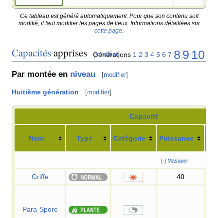
Ce tableau est généré automatiquement. Pour que son contenu soit
modifié, il faut modifier les pages de lieux. Informations détaillées sur
cette page
.
Capacités
apprises
8
9
10
Générations
1
2
3
4
5
6
7
[
modifier
]
Par montée en
niveau
[
modifier
]
Huitième génération
[
modifier
]
Capacité
Nom
Type
Catégorie
Puissance
Pré
[-] Masquer
Griffe
40
Para-Spore
—