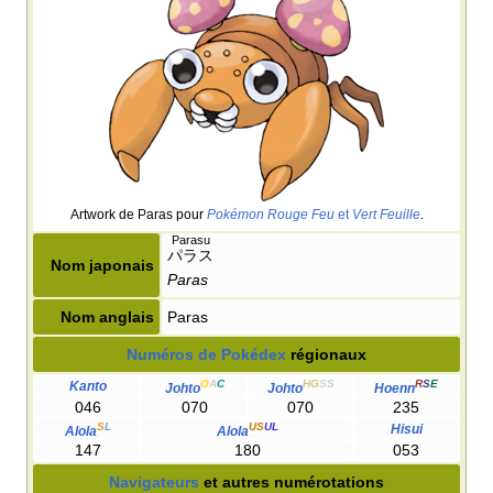
Artwork de Paras pour
Pokémon Rouge Feu
et
Vert Feuille
.
Parasu
パラス
Nom japonais
Paras
Nom anglais
Paras
Numéros de Pokédex
régionaux
O
A
C
HG
SS
R
S
E
Kanto
Johto
Johto
Hoenn
046
070
070
235
S
L
US
UL
Hisui
Alola
Alola
147
180
053
Navigateurs
et autres numérotations