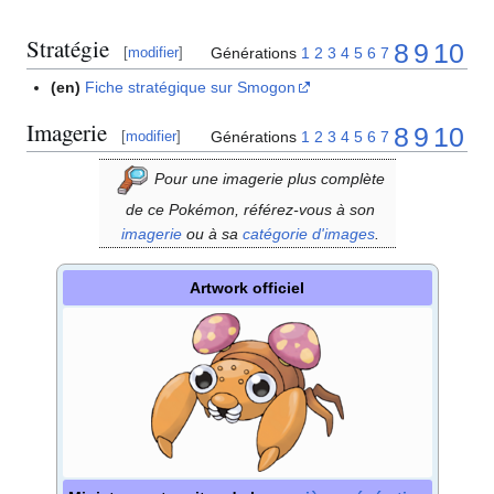
Stratégie
8
9
10
Générations
1
2
3
4
5
6
7
[
modifier
]
(en)
Fiche stratégique sur Smogon
Imagerie
8
9
10
Générations
1
2
3
4
5
6
7
[
modifier
]
Pour une imagerie plus complète
de ce Pokémon, référez-vous à son
imagerie
ou à sa
catégorie d'images
.
Artwork officiel