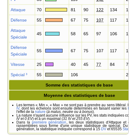
Attaque
70
81
90
122
134
158
Défense
55
67
75
107
117
131
Attaque
45
58
65
97
106
113
Spéciale
Défense
55
67
75
107
117
131
Spéciale
Vitesse
25
40
45
77
84
77
Spécial
³
55
106
208
Somme des statistiques de base
Moyenne des statistiques de base
Les termes «
Min
», «
Max
» ne sont pas à prendre au sens littéral. Il s'a
IV
, dont les échelons sont ensuite déterminés en faisant varier les
EV
(
l'effet de la
nature
(
à malus, neutre ou à bonus
).
La nature n'ayant aucune influence sur les PV, les stats indiquées corre
IV et 0 EV
) et à un maximal (
31 IV et 255 EV
).
Dans la
première génération
, les deux statistiques d'Attaque et de 
rassemblées sous forme d'une unique statistique de spécial. Du fait d
génération, la statistique indiquée correspond à 15
DV
et 65535
Stat Ex