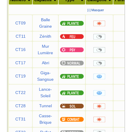
[-] Masquer
Balle
CT09
25
Graine
CT11
Zénith
—
Mur
CT16
—
Lumière
CT17
Abri
—
Giga-
CT19
75
Sangsue
Lance-
CT22
120
Soleil
CT28
Tunnel
80
Casse-
CT31
75
Brique