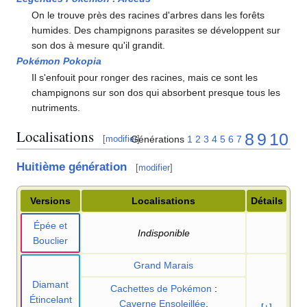
On le trouve près des racines d'arbres dans les forêts
humides. Des champignons parasites se développent sur
son dos à mesure qu'il grandit.
Pokémon Pokopia
Il s'enfouit pour ronger des racines, mais ce sont les
champignons sur son dos qui absorbent presque tous les
nutriments.
Localisations
8
9
10
Générations
1
2
3
4
5
6
7
[
modifier
]
Huitième génération
[
modifier
]
Versions
Localisations
Détails
Épée et
Indisponible
Bouclier
Grand Marais
Diamant
Cachettes de Pokémon
:
Étincelant
Caverne Ensoleillée
,