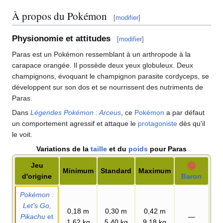
À propos du Pokémon
[
modifier
]
Physionomie et attitudes
[
modifier
]
Paras est un Pokémon ressemblant à un arthropode à la
carapace orangée. Il possède deux yeux globuleux. Deux
champignons, évoquant le champignon parasite cordyceps, se
développent sur son dos et se nourrissent des nutriments de
Paras.
Dans
Légendes Pokémon
: Arceus
, ce
Pokémon
a par défaut
un comportement agressif et attaque le
protagoniste
dès qu'il
le voit.
Variations de la
taille
et du
poids
pour Paras
Jeu
Minimum
Standard
Maximum
d'origine
Baron
Pokémon
:
Let's Go,
0,18
m
0,30
m
0,42
m
Pikachu
et
—
1,62
kg
5,40
kg
9,18
kg