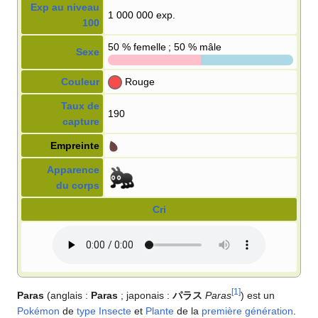
Exp au niveau
1 000 000 exp.
100
50
% femelle ; 50
% mâle
Sexe
Couleur
Rouge
Taux de
190
capture
Empreinte
Apparence
du corps
Cri
[
1
]
Paras
(anglais
:
Paras
; japonais
:
パラス
Paras
) est un
Pokémon
de
type
Insecte
et
Plante
de la
première génération
.