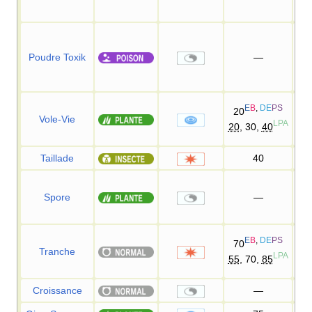
1
Poudre Toxik
—
1
E
B
,
DE
PS
20
Vole-Vie
LPA
20
, 30,
40
Taillade
40
Spore
—
E
B
,
DE
PS
70
Tranche
LPA
55
, 70,
85
Croissance
—