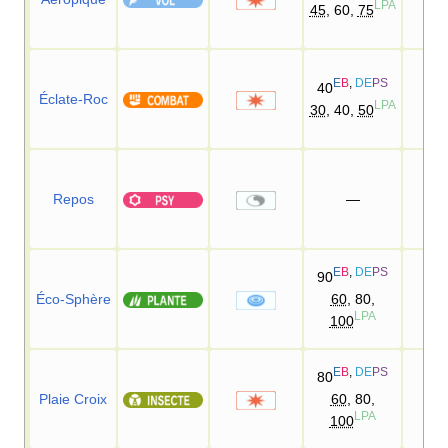
LPA
45
, 60,
75
E
B
,
DE
PS
40
Éclate-Roc
10
LPA
30
, 40,
50
Repos
—
E
B
,
DE
PS
90
Éco-Sphère
60
, 80,
10
LPA
100
E
B
,
DE
PS
80
Plaie Croix
60
, 80,
10
LPA
100