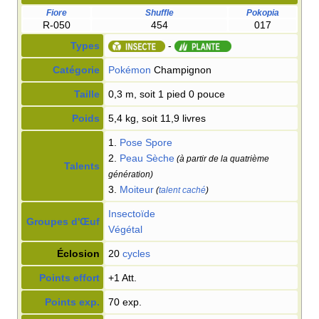
Fiore
Shuffle
Pokopia
R-050
454
017
Types
-
Catégorie
Pokémon
Champignon
Taille
0,3 m, soit 1 pied 0 pouce
Poids
5,4 kg, soit 11,9 livres
1.
Pose Spore
2.
Peau Sèche
(à partir de la quatrième
Talents
génération)
3.
Moiteur
(
talent caché
)
Insectoïde
Groupes d'Œuf
Végétal
Éclosion
20
cycles
Points effort
+1 Att.
Points exp.
70 exp.