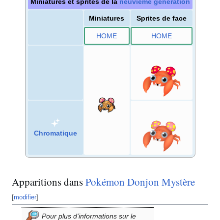
Miniatures et sprites de la
neuvième génération
Miniatures
Sprites de face
HOME
HOME
Chromatique
Apparitions dans
Pokémon Donjon Mystère
[
modifier
]
Pour plus d'informations sur le