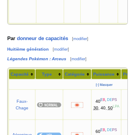
Par
donneur de capacités
[
modifier
]
Huitième génération
[
modifier
]
Légendes Pokémon
: Arceus
[
modifier
]
Capacité
Type
Catégorie
Puissance
Préci
[-] Masquer
E
B
,
DE
PS
Faux-
40
10
LPA
Chage
30
, 40,
50
E
B
,
DE
PS
60
Aéropique