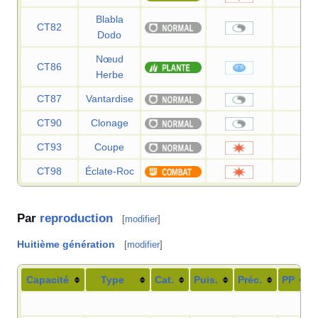
Blabla
CT82
—
Dodo
Nœud
CT86
—
Herbe
CT87
Vantardise
—
CT90
Clonage
—
CT93
Coupe
50
CT98
Éclate-Roc
40
Par
reproduction
[
modifier
]
Huitième génération
[
modifier
]
Capacité
Type
Cat.
Puis.
Préc.
PP