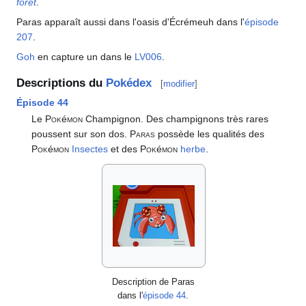
forêt
.
Paras apparaît aussi dans l'oasis d'Écrémeuh dans l'
épisode
207
.
Goh
en capture un dans le
LV006
.
Descriptions du
Pokédex
[
modifier
]
Épisode 44
Le
Pok
é
mon
Champignon. Des champignons très rares
poussent sur son dos.
Paras
possède les qualités des
Pok
é
mon
Insectes
et des
Pok
é
mon
herbe
.
Description de Paras
dans l'
épisode 44
.