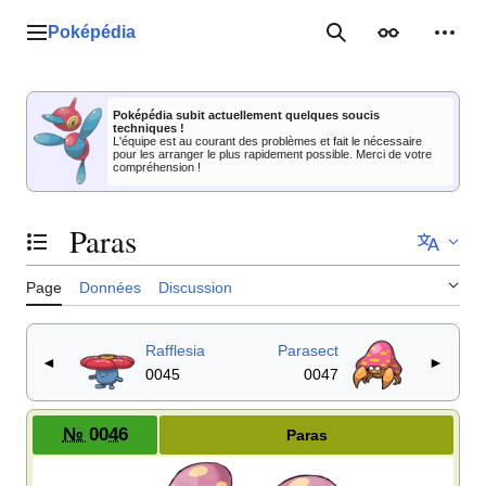
Aller
au
Poképédia
Menu principal
Rechercher
Apparence
Outil
contenu
Poképédia subit actuellement quelques soucis
techniques !
L'équipe est au courant des problèmes et fait le nécessaire
pour les arranger le plus rapidement possible. Merci de votre
compréhension !
Paras
Basculer la table des matières
Page
Données
Discussion
Rafflesia
Parasect
◄
►
0045
0047
№ 0046
Paras