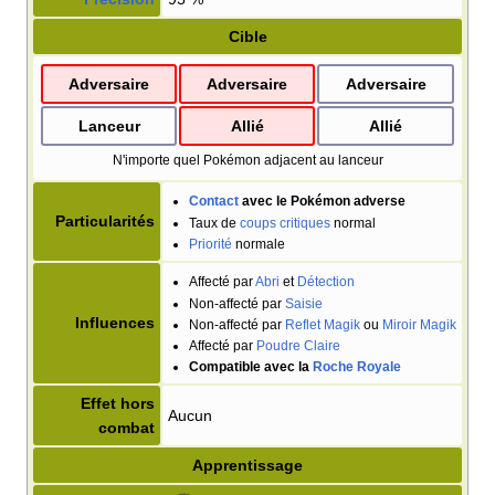
Cible
Adversaire
Adversaire
Adversaire
Lanceur
Allié
Allié
N'importe quel Pokémon adjacent au lanceur
Contact
avec le Pokémon adverse
Particularités
Taux de
coups critiques
normal
Priorité
normale
Affecté par
Abri
et
Détection
Non-affecté par
Saisie
Influences
Non-affecté par
Reflet Magik
ou
Miroir Magik
Affecté par
Poudre Claire
Compatible avec la
Roche Royale
Effet hors
Aucun
combat
Apprentissage