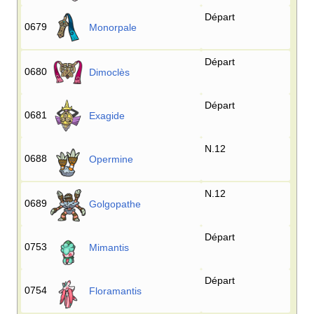
Départ
0679
Monorpale
Départ
0680
Dimoclès
Départ
0681
Exagide
N.12
0688
Opermine
N.12
0689
Golgopathe
Départ
0753
Mimantis
Départ
0754
Floramantis