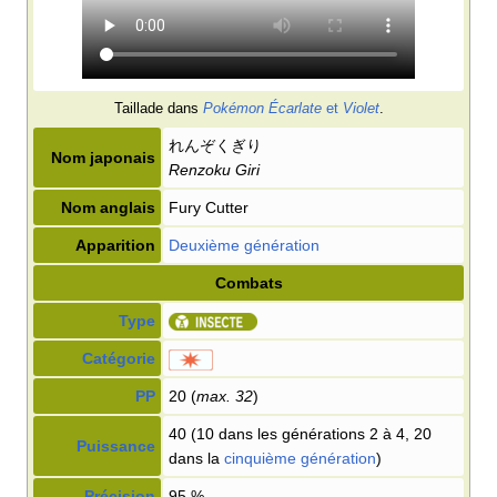
Taillade dans
Pokémon Écarlate
et
Violet
.
れんぞくぎり
Nom japonais
Renzoku Giri
Nom anglais
Fury Cutter
Apparition
Deuxième génération
Combats
Type
Catégorie
PP
20 (
max. 32
)
40 (10 dans les générations 2 à 4, 20
Puissance
dans la
cinquième génération
)
Précision
95
%