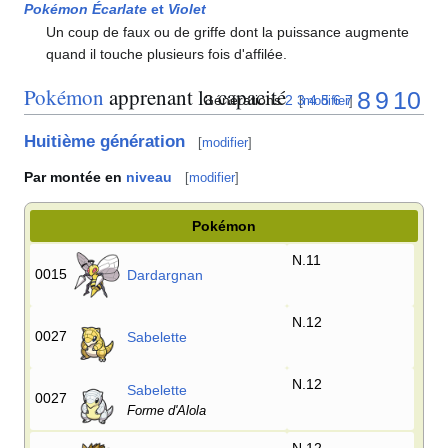
Pokémon Écarlate
et
Violet
Un coup de faux ou de griffe dont la puissance augmente
quand il touche plusieurs fois d'affilée.
Pokémon
apprenant la capacité
8
9
10
Générations
2
3
4
5
6
7
[
modifier
]
Huitième génération
[
modifier
]
Par montée en
niveau
[
modifier
]
Pokémon
N.11
0015
Dardargnan
N.12
0027
Sabelette
N.12
Sabelette
0027
Forme d'Alola