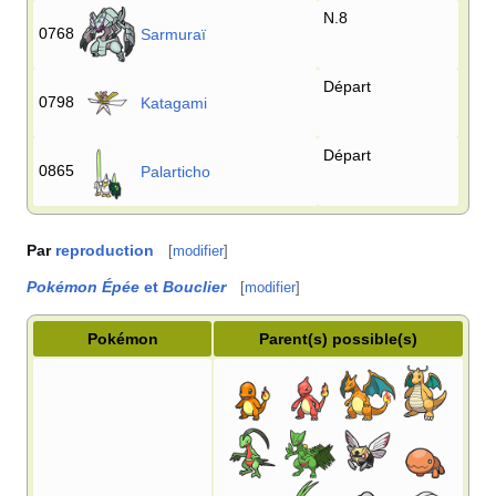
N.8
0768
Sarmuraï
Départ
0798
Katagami
Départ
0865
Palarticho
Par
reproduction
[
modifier
]
Pokémon Épée
et
Bouclier
[
modifier
]
Pokémon
Parent(s) possible(s)