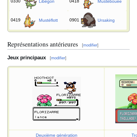
0330
0418
Libégon
Mustébouée
0419
0901
Mustéflott
Ursaking
Représentations antérieures
[
modifier
]
Jeux principaux
[
modifier
]
Deuxième génération
Tr