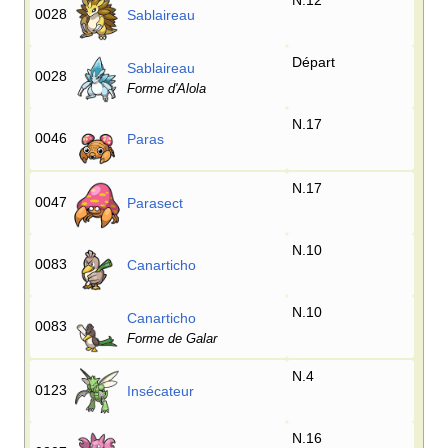
N.12
0028
Sablaireau
Départ
Sablaireau
0028
Forme d'Alola
N.17
0046
Paras
N.17
0047
Parasect
N.10
0083
Canarticho
N.10
Canarticho
0083
Forme de Galar
N.4
0123
Insécateur
N.16