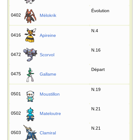
Évolution
0402
Mélokrik
N.4
0416
Apireine
N.16
0472
Scorvol
Départ
0475
Gallame
N.19
0501
Moustillon
N.21
0502
Mateloutre
N.21
0503
Clamiral