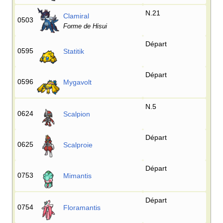
N.21
Clamiral
0503
Forme de Hisui
Départ
0595
Statitik
Départ
0596
Mygavolt
N.5
0624
Scalpion
Départ
0625
Scalproie
Départ
0753
Mimantis
Départ
0754
Floramantis