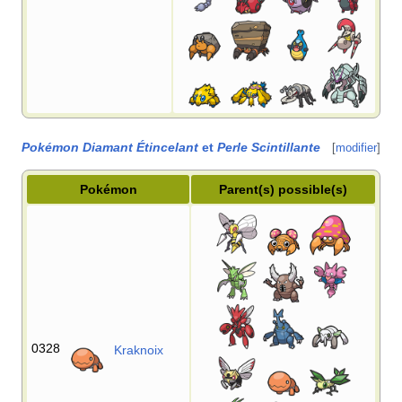
Pokémon Diamant Étincelant
et
Perle Scintillante
[
modifier
]
Pokémon
Parent(s) possible(s)
0328
Kraknoix