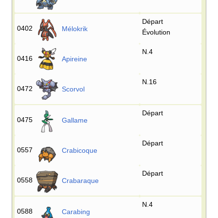
Départ
0402
Mélokrik
Évolution
N.4
0416
Apireine
N.16
0472
Scorvol
Départ
0475
Gallame
Départ
0557
Crabicoque
Départ
0558
Crabaraque
N.4
0588
Carabing