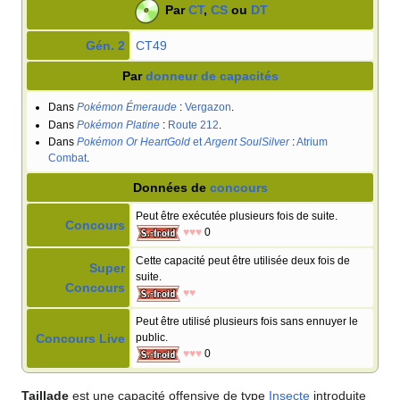
Par
CT
,
CS
ou
DT
Gén. 2
CT49
Par
donneur de capacités
Dans
Pokémon Émeraude
:
Vergazon
.
Dans
Pokémon Platine
:
Route 212
.
Dans
Pokémon Or HeartGold
et
Argent SoulSilver
:
Atrium
Combat
.
Données de
concours
Peut être exécutée plusieurs fois de suite.
Concours
♥♥♥
0
Cette capacité peut être utilisée deux fois de
Super
suite.
Concours
♥♥
Peut être utilisé plusieurs fois sans ennuyer le
Concours Live
public.
♥♥♥
0
Taillade
est une capacité offensive de type
Insecte
introduite