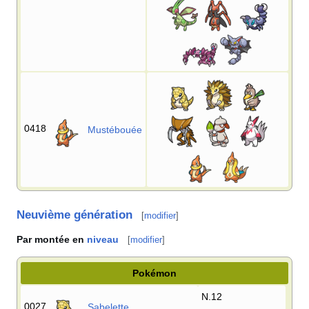
0418
Mustébouée
Neuvième génération
[
modifier
]
Par montée en
niveau
[
modifier
]
Pokémon
N.12
0027
Sabelette