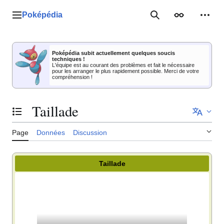
Aller
au
Poképédia
Menu principal
Rechercher
Apparence
Outil
contenu
Poképédia subit actuellement quelques soucis
techniques !
L'équipe est au courant des problèmes et fait le nécessaire
pour les arranger le plus rapidement possible. Merci de votre
compréhension !
Taillade
Basculer la table des matières
Page
Données
Discussion
Taillade