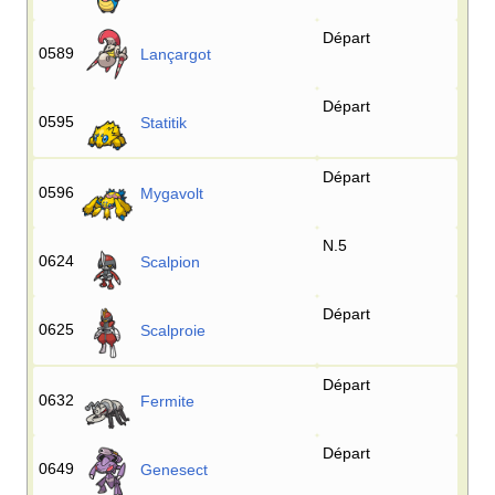
Départ
0589
Lançargot
Départ
0595
Statitik
Départ
0596
Mygavolt
N.5
0624
Scalpion
Départ
0625
Scalproie
Départ
0632
Fermite
Départ
0649
Genesect