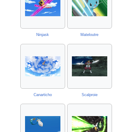
Ninjask
Mateloutre
Canarticho
Scalproie