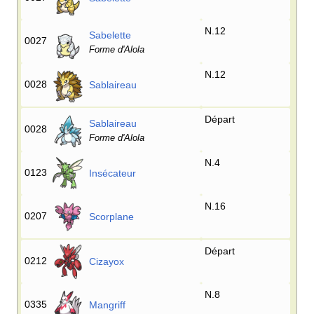
N.12
Sabelette
0027
Forme d'Alola
N.12
0028
Sablaireau
Départ
Sablaireau
0028
Forme d'Alola
N.4
0123
Insécateur
N.16
0207
Scorplane
Départ
0212
Cizayox
N.8
0335
Mangriff