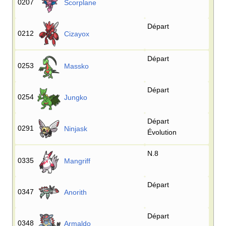
0207
Scorplane
Départ
0212
Cizayox
Départ
0253
Massko
Départ
0254
Jungko
Départ
0291
Ninjask
Évolution
N.8
0335
Mangriff
Départ
0347
Anorith
Départ
0348
Armaldo