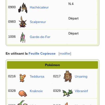
N.4
0900
Hachécateur
Départ
0983
Scalpereur
Départ
1006
Garde-de-Fer
En utilisant la
Feuille Copieuse
[
modifier
]
Pokémon
0216
0217
Teddiursa
Ursaring
0328
0329
Kraknoix
Vibraninf