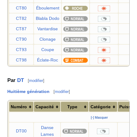
CT80
Éboulement
75
CT82
Blabla Dodo
—
CT87
Vantardise
—
CT90
Clonage
—
CT93
Coupe
50
CT98
Éclate-Roc
40
Par
DT
[
modifier
]
Huitième génération
[
modifier
]
Numéro
Capacité
Type
Catégorie
Puissan
[-] Masquer
Danse
DT00
—
Lames