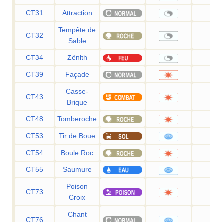
CT31
Attraction
—
Tempête de
CT32
—
Sable
CT34
Zénith
—
CT39
Façade
70
Casse-
CT43
75
Brique
CT48
Tomberoche
60
CT53
Tir de Boue
55
CT54
Boule Roc
25
CT55
Saumure
65
Poison
CT73
70
Croix
Chant
CT76
60