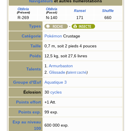
Navigateurs
et autres numérotations
Oblivia
Oblivia
Ransei
Shuffle
(Présent)
(Passé)
R-269
N-140
171
660
Types
-
Catégorie
Pokémon
Crustage
Taille
0,7 m, soit 2 pieds 4 pouces
Poids
12,5 kg, soit 27,6 livres
1.
Armurbaston
Talents
2.
Glissade
(
talent caché
)
Groupe d'Œuf
Aquatique 3
Éclosion
30
cycles
Points effort
+1 Att.
Points exp.
99 exp.
Exp au niveau
600 000 exp.
100