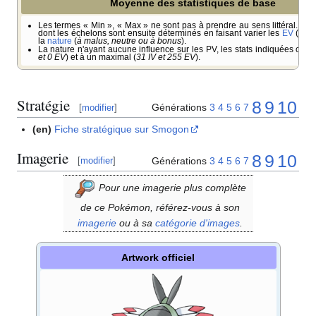
Moyenne des statistiques de base
Les termes «
Min
», «
Max
» ne sont pas à prendre au sens littéral. Il s'
dont les échelons sont ensuite déterminés en faisant varier les
EV
(
entr
la
nature
(
à malus, neutre ou à bonus
).
La nature n'ayant aucune influence sur les PV, les stats indiquées corr
et 0 EV
) et à un maximal (
31 IV et 255 EV
).
Stratégie
8
9
10
Générations
3
4
5
6
7
[
modifier
]
(en)
Fiche stratégique sur Smogon
Imagerie
8
9
10
Générations
3
4
5
6
7
[
modifier
]
Pour une imagerie plus complète
de ce Pokémon, référez-vous à son
imagerie
ou à sa
catégorie d'images
.
Artwork officiel