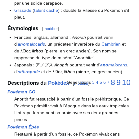
par une solide carapace.
Glissade
(
talent caché
)
: double la Vitesse du Pokémon s'il
pleut.
Étymologies
[
modifier
]
Français, anglais, allemand
:
Anorith
pourrait venir
d'
ano
maloca
ri
s
, un prédateur invertébré du
Cambrien
et
de λίθος
l
ith
os
(pierre, en grec ancien). Son nom se
rapproche du type de minéral "Anorthite".
Japonais
: アノプス
Anopth
pourrait venir d'
ano
malocaris
,
d'
arthr
op
ode
et de λίθος
li
th
os
(pierre, en grec ancien).
8
9
10
Générations
3
4
5
6
7
Descriptions du
Pokédex
[
modifier
]
Pokémon GO
Anorith fut ressuscité à partir d'un fossile préhistorique. Ce
Pokémon primitif vivait à l'époque dans les eaux tropicales.
Il attrape fermement sa proie avec ses deux grandes
pinces.
Pokémon Épée
Restauré à partir d'un fossile, ce Pokémon vivait dans