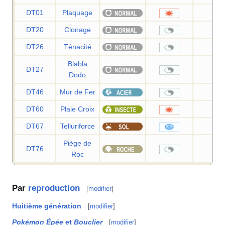
DT01
Plaquage
85
DT20
Clonage
—
DT26
Ténacité
—
Blabla
DT27
—
Dodo
DT46
Mur de Fer
—
DT60
Plaie Croix
80
DT67
Telluriforce
90
Piège de
DT76
—
Roc
Par
reproduction
[
modifier
]
Huitième génération
[
modifier
]
Pokémon Épée
et
Bouclier
[
modifier
]