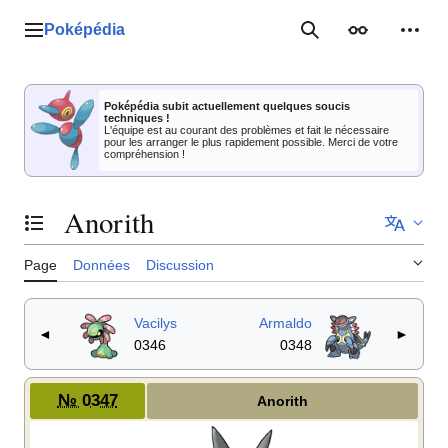
Aller
au
Poképédia
Menu principal
Rechercher
Apparence
Outil
contenu
Poképédia subit actuellement quelques soucis
techniques !
L'équipe est au courant des problèmes et fait le nécessaire
pour les arranger le plus rapidement possible. Merci de votre
compréhension !
Anorith
Basculer la table des matières
Page
Données
Discussion
Vacilys
Armaldo
◄
►
0346
0348
№ 0347
Anorith