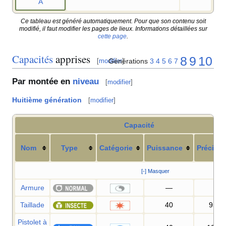
A
Ce tableau est généré automatiquement. Pour que son contenu soit
modifié, il faut modifier les pages de lieux. Informations détaillées sur
cette page
.
Capacités
apprises
8
9
10
Générations
3
4
5
6
7
[
modifier
]
Par montée en
niveau
[
modifier
]
Huitième génération
[
modifier
]
Capacité
Nom
Type
Catégorie
Puissance
Précisio
[-] Masquer
Armure
—
—
Taillade
40
95
%
Pistolet à