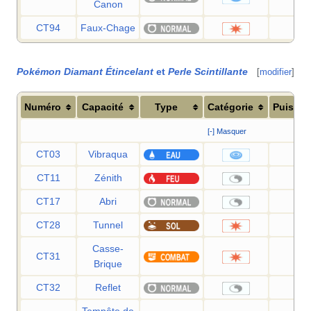
Canon
CT94
Faux-Chage
40
Pokémon Diamant Étincelant
et
Perle Scintillante
[
modifier
]
Numéro
Capacité
Type
Catégorie
Puissa
[-] Masquer
CT03
Vibraqua
60
CT11
Zénith
—
CT17
Abri
—
CT28
Tunnel
80
Casse-
CT31
75
Brique
CT32
Reflet
—
Tempête de