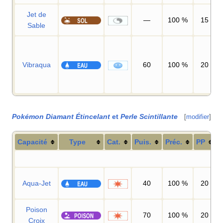
Jet de
—
100
%
15
Sable
Vibraqua
60
100
%
20
Pokémon Diamant Étincelant
et
Perle Scintillante
[
modifier
]
Capacité
Type
Cat.
Puis.
Préc.
PP
Aqua-Jet
40
100
%
20
Poison
70
100
%
20
Croix