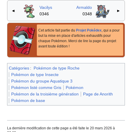
Vacilys
Armaldo
◄
►
0346
0348
Cet article fait partie du
Projet Pokédex
, qui a pour
but la mise en place d'articles exhaustifs pour
chaque Pokémon. Merci de lire la page du projet
avant toute édition
!
Catégories
:
Pokémon de type Roche
Pokémon de type Insecte
Pokémon du groupe Aquatique 3
Pokémon listé comme Gris
Pokémon
Pokémon de la troisième génération
Page de Anorith
Pokémon de base
La dernière modification de cette page a été faite le 20 mars 2026 à