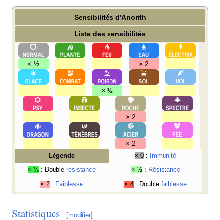
Sensibilités d'Anorith
Liste des sensibilités
× ½
× 2
× ½
× 2
× 2
Légende
× 0
:
Immunité
× ¼
: Double
résistance
× ½
:
Résistance
× 2
:
Faiblesse
× 4
: Double
faiblesse
Statistiques
[
modifier
]