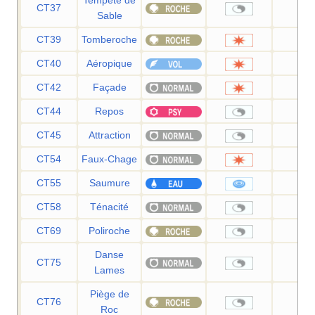
CT37
—
Sable
CT39
Tomberoche
60
CT40
Aéropique
60
CT42
Façade
70
CT44
Repos
—
CT45
Attraction
—
CT54
Faux-Chage
40
CT55
Saumure
65
CT58
Ténacité
—
CT69
Poliroche
—
Danse
CT75
—
Lames
Piège de
CT76
—
Roc