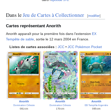
Dans le
Jeu de Cartes à Collectionner
[
modifier
]
Cartes représentant Anorith
Anorith apparaît pour la première fois dans l'extension
EX
Tempête de sable
, sortie le 12 mars 2004 en France.
Listes de cartes associées
:
JCC
•
JCC Pokémon Pocket
Anorith
Anorith
Anorith
EB Tempête Argentée
Domination Céleste
Domination Céleste
095
081
170
/195
/155
/155