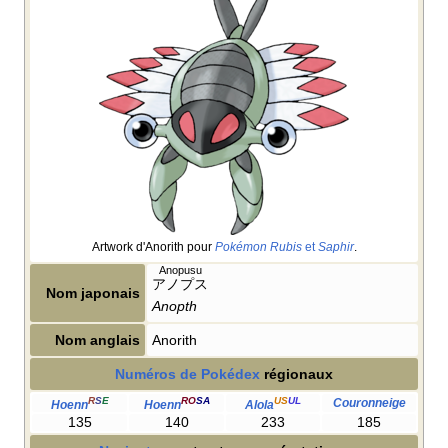
Artwork d'Anorith pour
Pokémon Rubis
et
Saphir
.
Anopusu
アノプス
Nom japonais
Anopth
Nom anglais
Anorith
Numéros de Pokédex
régionaux
R
S
E
RO
SA
US
UL
Couronneige
Hoenn
Hoenn
Alola
135
140
233
185