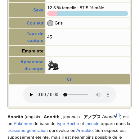
12.5
% femelle ; 87.5
% mâle
Sexe
Couleur
Gris
Taux de
45
capture
Empreinte
Apparence
du corps
Cri
[
1
]
Anorith
(anglais
:
Anorith
; japonais
:
アノプス
Anopth
) est
un
Pokémon
de base de
type
Roche
et
Insecte
apparu dans la
troisième génération
qui évolue en
Armaldo
. Son espèce est
supposément éteinte, mais il est néanmoins possible de le