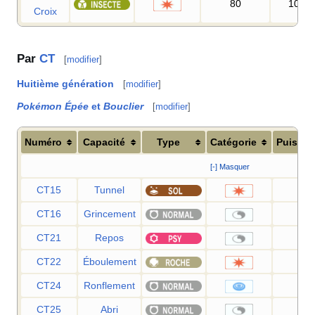
80
100
Croix
Par
CT
[
modifier
]
Huitième génération
[
modifier
]
Pokémon Épée
et
Bouclier
[
modifier
]
Numéro
Capacité
Type
Catégorie
Puissa
[-] Masquer
CT15
Tunnel
80
CT16
Grincement
—
CT21
Repos
—
CT22
Éboulement
75
CT24
Ronflement
50
CT25
Abri
—