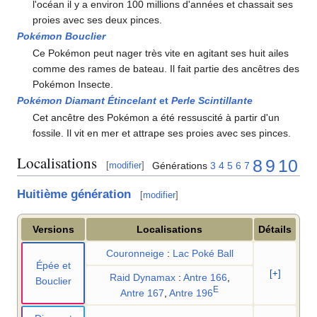
l'océan il y a environ 100 millions d'années et chassait ses
proies avec ses deux pinces.
Pokémon Bouclier
Ce Pokémon peut nager très vite en agitant ses huit ailes
comme des rames de bateau. Il fait partie des ancêtres des
Pokémon Insecte.
Pokémon Diamant Étincelant
et
Perle Scintillante
Cet ancêtre des Pokémon a été ressuscité à partir d'un
fossile. Il vit en mer et attrape ses proies avec ses pinces.
Localisations
8
9
10
Générations
3
4
5
6
7
[
modifier
]
Huitième génération
[
modifier
]
Versions
Localisations
Détails
Couronneige
:
Lac Poké Ball
Épée et
[+]
Raid Dynamax
:
Antre 166
,
Bouclier
E
Antre 167
,
Antre 196