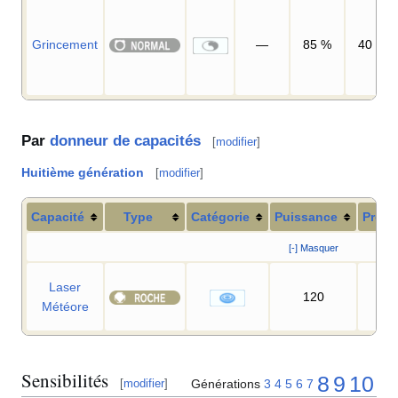
Grincement
—
85
%
40
Par
donneur de capacités
[
modifier
]
Huitième génération
[
modifier
]
Capacité
Type
Catégorie
Puissance
Préci
[-] Masquer
Laser
120
90
Météore
Sensibilités
8
9
10
Générations
3
4
5
6
7
[
modifier
]