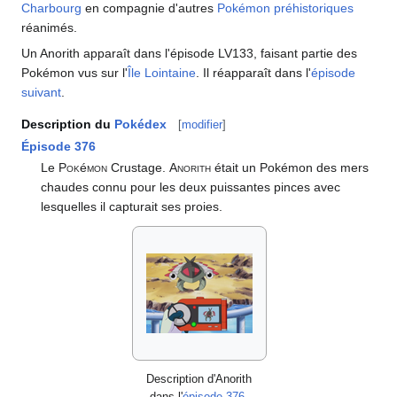
Charbourg
en compagnie d'autres
Pokémon préhistoriques
réanimés.
Un Anorith apparaît dans l'épisode LV133, faisant partie des
Pokémon vus sur l'
Île Lointaine
. Il réapparaît dans l'
épisode
suivant
.
Description du
Pokédex
[
modifier
]
Épisode 376
Le
Pok
é
mon
Crustage.
Anorith
était un Pokémon des mers
chaudes connu pour les deux puissantes pinces avec
lesquelles il capturait ses proies.
Description d'Anorith
dans l'
épisode 376
.