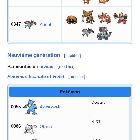
0347
Anorith
Neuvième génération
[
modifier
]
Par montée en
niveau
[
modifier
]
Pokémon Écarlate
et
Violet
[
modifier
]
Pokémon
Départ
0055
Akwakwak
N.31
0086
Otaria