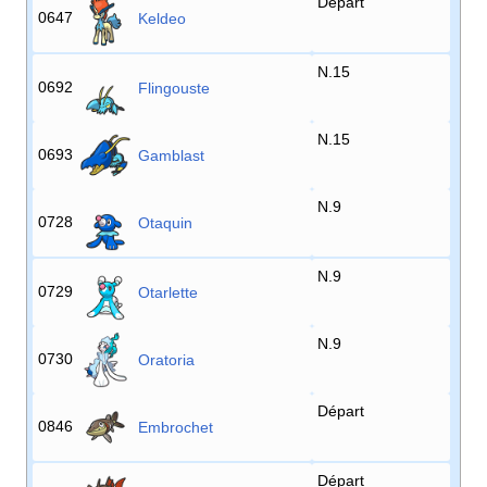
Départ
0647
Keldeo
N.15
0692
Flingouste
N.15
0693
Gamblast
N.9
0728
Otaquin
N.9
0729
Otarlette
N.9
0730
Oratoria
Départ
0846
Embrochet
Départ