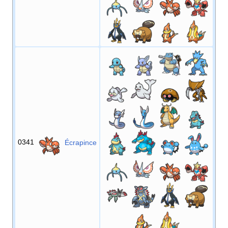
0341
Écrapince