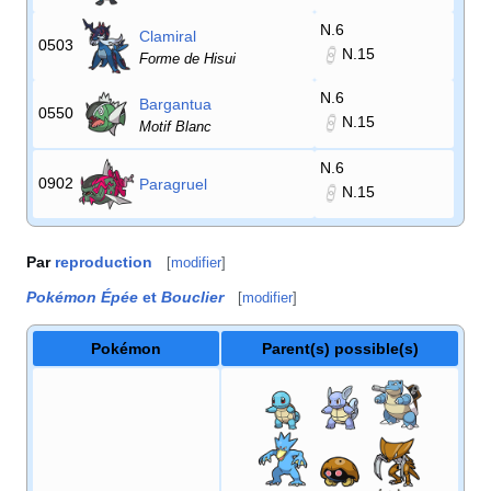
N.6
Clamiral
0503
N.15
Forme de Hisui
N.6
Bargantua
0550
N.15
Motif Blanc
N.6
0902
Paragruel
N.15
Par
reproduction
[
modifier
]
Pokémon Épée
et
Bouclier
[
modifier
]
Pokémon
Parent(s) possible(s)