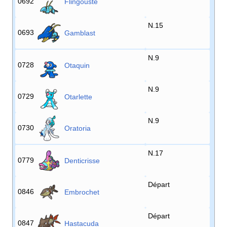
0692
Flingouste
N.15
0693
Gamblast
N.9
0728
Otaquin
N.9
0729
Otarlette
N.9
0730
Oratoria
N.17
0779
Denticrisse
Départ
0846
Embrochet
Départ
0847
Hastacuda