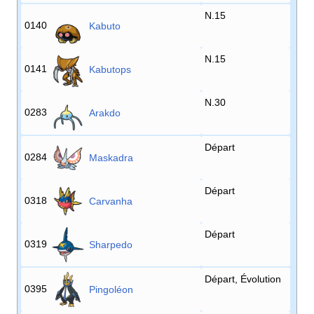
N.15
0140
Kabuto
N.15
0141
Kabutops
N.30
0283
Arakdo
Départ
0284
Maskadra
Départ
0318
Carvanha
Départ
0319
Sharpedo
Départ, Évolution
0395
Pingoléon