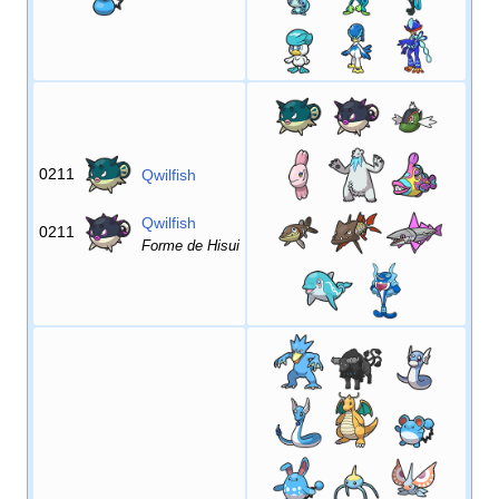
0211
Qwilfish
Qwilfish
0211
Forme de Hisui