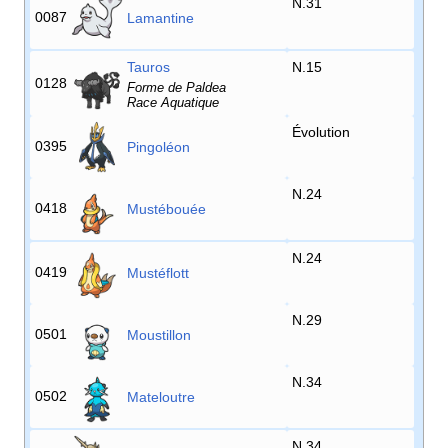
N.31
0087
Lamantine
Tauros
N.15
0128
Forme de Paldea
Race Aquatique
Évolution
0395
Pingoléon
N.24
0418
Mustébouée
N.24
0419
Mustéflott
N.29
0501
Moustillon
N.34
0502
Mateloutre
N.34