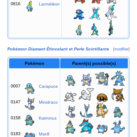
0816
Larméléon
Pokémon Diamant Étincelant
et
Perle Scintillante
[
modifier
]
Pokémon
Parent(s) possible(s)
0007
Carapuce
0147
Minidraco
0158
Kaiminus
0183
Marill