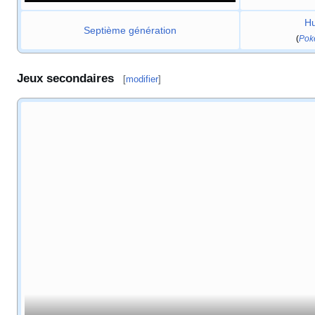
Hu
Septième génération
(
Pok
Jeux secondaires
[
modifier
]