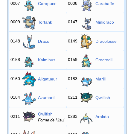
0007
0008
Carapuce
Carabaffe
0009
0147
Tortank
Minidraco
0148
0149
Draco
Dracolosse
0158
0159
Kaiminus
Crocrodil
0160
0183
Aligatueur
Marill
0184
0211
Azumarill
Qwilfish
Qwilfish
0211
0283
Arakdo
Forme de Hisui