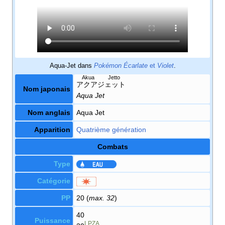
Aqua-Jet dans
Pokémon Écarlate
et
Violet
.
Akua Jetto
アクアジェット
Nom japonais
Aqua Jet
Nom anglais
Aqua Jet
Apparition
Quatrième génération
Combats
Type
Catégorie
PP
20 (
max. 32
)
40
Puissance
LPZA