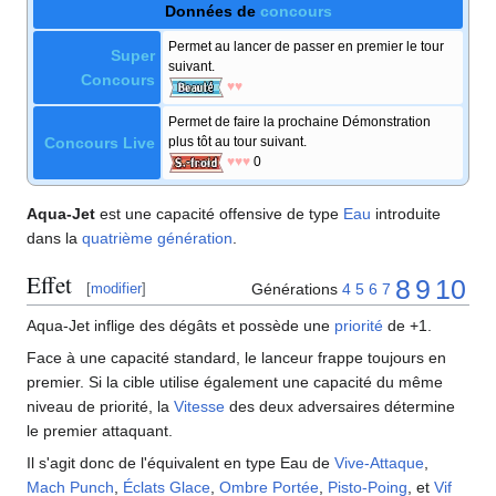
Données de
concours
Permet au lancer de passer en premier le tour
Super
suivant.
Concours
♥♥
Permet de faire la prochaine Démonstration
Concours Live
plus tôt au tour suivant.
♥♥♥
0
Aqua-Jet
est une capacité offensive de type
Eau
introduite
dans la
quatrième génération
.
Effet
8
9
10
Générations
4
5
6
7
[
modifier
]
Aqua-Jet inflige des dégâts et possède une
priorité
de +1.
Face à une capacité standard, le lanceur frappe toujours en
premier. Si la cible utilise également une capacité du même
niveau de priorité, la
Vitesse
des deux adversaires détermine
le premier attaquant.
Il s'agit donc de l'équivalent en type Eau de
Vive-Attaque
,
Mach Punch
,
Éclats Glace
,
Ombre Portée
,
Pisto-Poing
, et
Vif