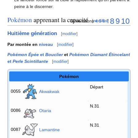
peine à le discerner.
Pokémon
apprenant la capacité
8
9
10
Générations
4
5
6
7
[
modifier
]
Huitième génération
[
modifier
]
Par montée en
niveau
[
modifier
]
Pokémon Épée
et
Bouclier
et
Pokémon Diamant Étincelant
et
Perle Scintillante
[
modifier
]
Pokémon
Départ
0055
Akwakwak
N.31
0086
Otaria
N.31
0087
Lamantine