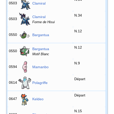
0503
Clamiral
N.34
Clamiral
0503
Forme de Hisui
N.12
0550
Bargantua
N.12
Bargantua
0550
Motif Blanc
N.9
0594
Mamanbo
Départ
0614
Polagriffe
Départ
0647
Keldeo
N.15