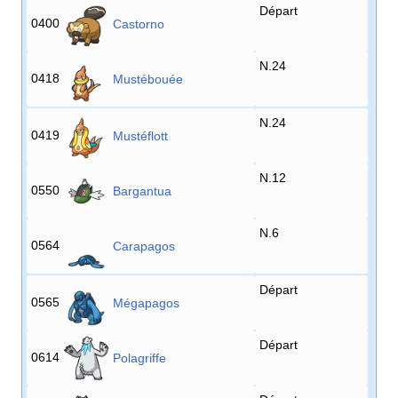
Départ
0400
Castorno
N.24
0418
Mustébouée
N.24
0419
Mustéflott
N.12
0550
Bargantua
N.6
0564
Carapagos
Départ
0565
Mégapagos
Départ
0614
Polagriffe