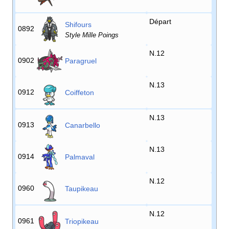
Départ
Shifours
0892
Style Mille Poings
N.12
0902
Paragruel
N.13
0912
Coiffeton
N.13
0913
Canarbello
N.13
0914
Palmaval
N.12
0960
Taupikeau
N.12
0961
Triopikeau