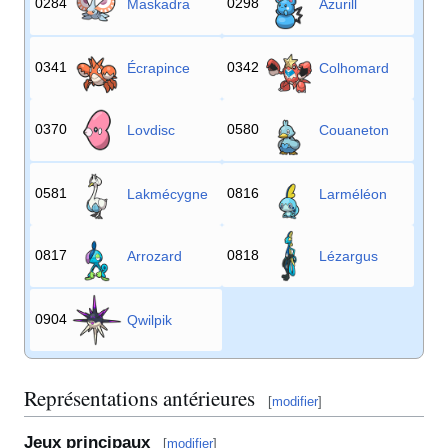
0284
0298
Maskadra
Azurill
0341
0342
Écrapince
Colhomard
0370
0580
Lovdisc
Couaneton
0581
0816
Lakmécygne
Larméléon
0817
0818
Arrozard
Lézargus
0904
Qwilpik
Représentations antérieures
[
modifier
]
Jeux principaux
[
modifier
]