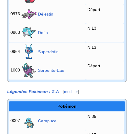
Départ
0976
Délestin
N.13
0963
Dofin
N.13
0964
Superdofin
Départ
1009
Serpente-Eau
Légendes Pokémon
:
Z-A
[
modifier
]
Pokémon
N.35
0007
Carapuce