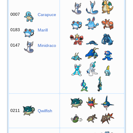
0007
Carapuce
0183
Marill
0147
Minidraco
0211
Qwilfish