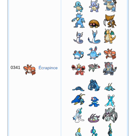
0341
Écrapince