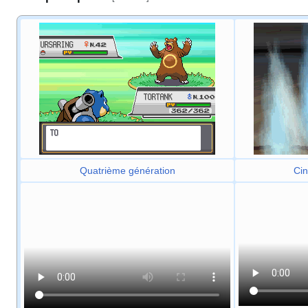
Quatrième génération
Cin