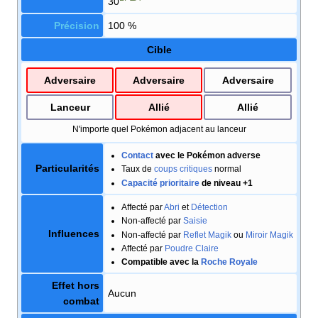
30
Précision
100
%
Cible
Adversaire
Adversaire
Adversaire
Lanceur
Allié
Allié
N'importe quel Pokémon adjacent au lanceur
Contact
avec le Pokémon adverse
Particularités
Taux de
coups critiques
normal
Capacité prioritaire
de niveau +1
Affecté par
Abri
et
Détection
Non-affecté par
Saisie
Influences
Non-affecté par
Reflet Magik
ou
Miroir Magik
Affecté par
Poudre Claire
Compatible avec la
Roche Royale
Effet hors
Aucun
combat