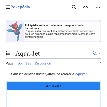
Aller
au
Poképédia
Menu principal
Rechercher
Apparence
Outil
contenu
Poképédia subit actuellement quelques soucis
techniques !
L'équipe est au courant des problèmes et fait le nécessaire
pour les arranger le plus rapidement possible. Merci de votre
compréhension !
Aqua-Jet
Basculer la table des matières
Page
Données
Discussion
Pour les articles homonymes, se référer à
Aquajet
.
Aqua-Jet