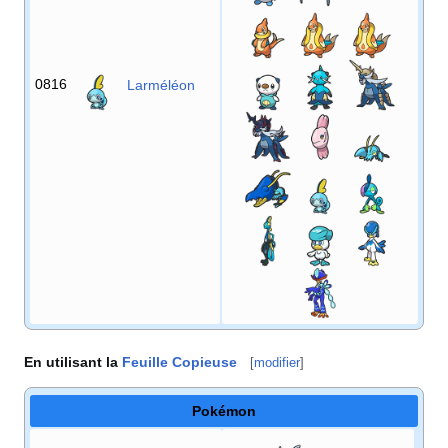
0816
Larméléon
En utilisant la
Feuille Copieuse
[
modifier
]
Pokémon