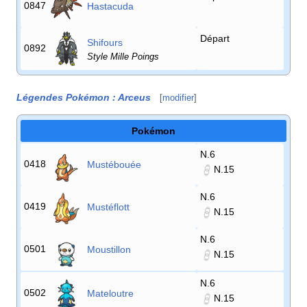
0847
Hastacuda
Départ
Shifours
0892
Style Mille Poings
Légendes Pokémon
: Arceus
[
modifier
]
Pokémon
N.6
0418
Mustébouée
N.15
N.6
0419
Mustéflott
N.15
N.6
0501
Moustillon
N.15
N.6
0502
Mateloutre
N.15