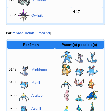
Sarmuraï
N.17
0904
Qwilpik
Par
reproduction
[
modifier
]
Pokémon
Parent(s) possible(s)
0147
Minidraco
0183
Marill
0283
Arakdo
0298
Azurill