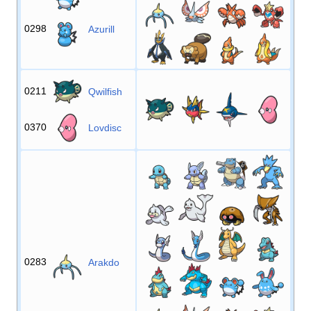
0298
Azurill
0211
Qwilfish
0370
Lovdisc
0283
Arakdo