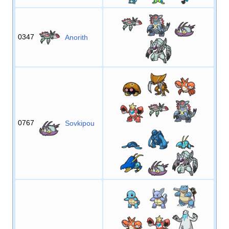
0347
Anorith
0767
Sovkipou