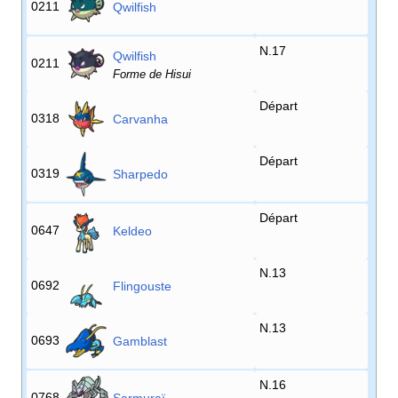
0211
Qwilfish
N.17
Qwilfish
0211
Forme de Hisui
Départ
0318
Carvanha
Départ
0319
Sharpedo
Départ
0647
Keldeo
N.13
0692
Flingouste
N.13
0693
Gamblast
N.16
0768