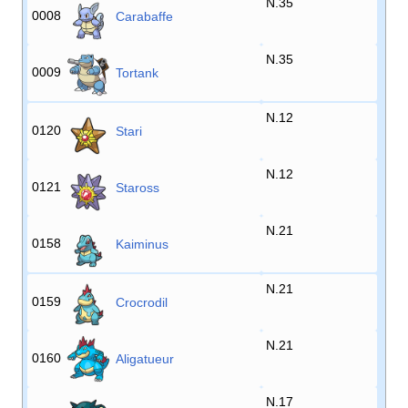
N.35
0008
Carabaffe
N.35
0009
Tortank
N.12
0120
Stari
N.12
0121
Staross
N.21
0158
Kaiminus
N.21
0159
Crocrodil
N.21
0160
Aligatueur
N.17