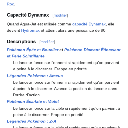
Roc
.
Capacité Dynamax
[
modifier
]
Quand Aqua-Jet est utilisée comme
capacité Dynamax
, elle
devient
Hydromax
et atteint alors une puissance de 90.
Descriptions
[
modifier
]
Pokémon Épée
et
Bouclier
et
Pokémon Diamant Étincelant
et
Perle Scintillante
Le lanceur fonce sur l'ennemi si rapidement qu'on parvient
à peine à le discerner. Frappe en priorité.
Légendes Pokémon
: Arceus
Le lanceur fonce sur l'ennemi si rapidement qu'on parvient
à peine à le discerner. Avance la position du lanceur dans
l'ordre d'action.
Pokémon Écarlate
et
Violet
Le lanceur fonce sur la cible si rapidement qu'on parvient à
peine à le discerner. Frappe en priorité.
Légendes Pokémon
:
Z-A
Le lanceur fonce sur la cible si rapidement qu'on parvient à