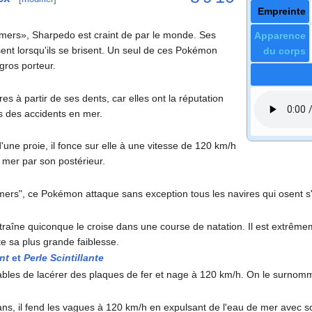
Empreinte
mers», Sharpedo est craint de par le monde. Ses
Apparence
nt lorsqu'ils se brisent. Un seul de ces Pokémon
du corps
 gros porteur.
s à partir de ses dents, car elles ont la réputation
s des accidents en mer.
d'une proie, il fonce sur elle à une vitesse de 120 km/h
 mer par son postérieur.
rs", ce Pokémon attaque sans exception tous les navires qui osent s'a
traîne quiconque le croise dans une course de natation. Il est extrêm
 sa plus grande faiblesse.
nt
et
Perle Scintillante
ables de lacérer des plaques de fer et nage à 120 km/h. On le surnom
ans, il fend les vagues à 120 km/h en expulsant de l'eau de mer avec s