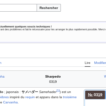
Rechercher
ctuellement quelques soucis techniques !
rant des problèmes et fait le nécessaire pour les arranger le plus rapidement possible. Merc
n
Lire
Modifie
nha
Sharpedo
W
0319
[
1
]
do
; japonais
:
サメハダー
Samehader
) est un
№ 0319
èbres
inspiré du
requin
et apparu dans la
troisième
 de
Carvanha
.