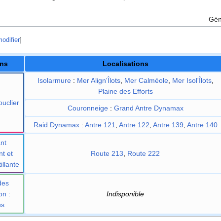
Gén
odifier
]
ons
Localisations
Isolarmure
:
Mer Align'Îlots
,
Mer Calméole
,
Mer Isol'Îlots
,
Plaine des Efforts
uclier
Couronneige
:
Grand Antre Dynamax
Raid Dynamax
:
Antre 121
,
Antre 122
,
Antre 139
,
Antre 140
nt
nt et
Route 213
,
Route 222
illante
des
on
:
Indisponible
us