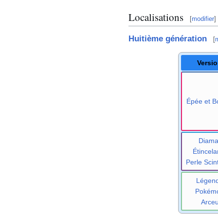
Localisations
[
modifier
]
Huitième génération
[
m
Versi
Épée et Bo
Diama
Étincela
Perle Scint
Légen
Pokém
Arce