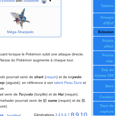
-Évolution
avec
Sharpedite
▼
Talents
Groupe
d'Œuf
Éclosion
Méga-Sharpedo
Points
effort
aquant lorsque le Pokémon subit une attaque directe.
Points
 Vitesse du Pokémon augmente à chaque tour.
exp.
Exp au
niveau 100
edo
pourrait venir de
shar
k
(
requin
) et de
tor
pedo
arp
(aiguisé), en référence à son
talent
Peau Dure
et
Sexe
ue.
it venir de
To
rpe
do
(torpille) et de
Hai
(requin).
Couleur
mehader
pourrait venir de 鮫
same
(requin) et de 肌
Taux de
use).
capture
8
9
10
Générations
3
4
5
6
7
ex
[
modifier
]