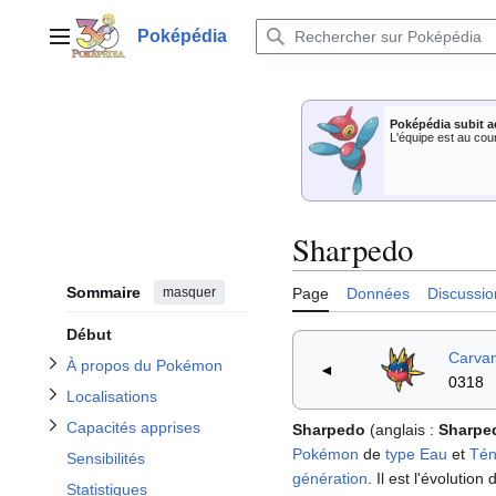
Aller
au
Poképédia
Menu principal
contenu
Afficher / masquer la sous-section À propos du Pokémon
Poképédia subit a
Afficher / masquer la sous-section Capacités apprises
Afficher / masquer la sous-section Localisations
L'équipe est au cou
Sharpedo
Afficher / masquer la sous-section Apparitions dans les dessins animés
Sommaire
masquer
Page
Données
Discussio
Début
Carva
À propos du Pokémon
◄
0318
Localisations
Capacités apprises
Sharpedo
(anglais
:
Sharpe
Pokémon
de
type
Eau
et
Tén
Sensibilités
génération
. Il est l'évolution
Statistiques