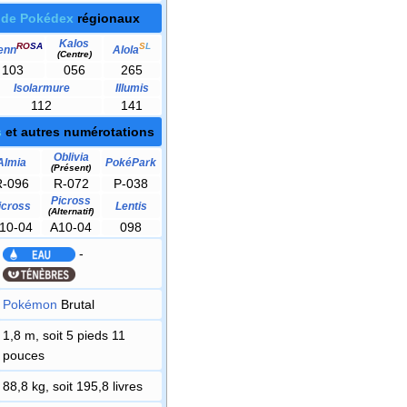
 de Pokédex
régionaux
Kalos
RO
SA
S
L
enn
Alola
(Centre)
103
056
265
Isolarmure
Illumis
112
141
s
et autres numérotations
Oblivia
Almia
PokéPark
(Présent)
R-096
R-072
P-038
Picross
icross
Lentis
(Alternatif)
10-04
A10-04
098
-
Pokémon
Brutal
1,8 m, soit 5 pieds 11
pouces
88,8 kg, soit 195,8 livres