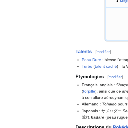
▲
Méga
Talents
[
modifier
]
Peau Dure
: blesse l'att
Turbo
(
talent caché
)
: la
Étymologies
[
modifier
]
Français, anglais
:
Sharp
(
torpille
), ainsi que de
sh
à son allure aérodynamiq
Allemand
:
Tohaido
pourra
Japonais
: サメハダー
Sa
荒れ
hadā
re
(peau rugue
Descriptions du
Pokéd