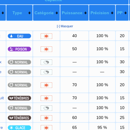
Type
Catégorie
Puissance
Précision
PP
[-] Masquer
t
40
100
%
20
50
100
%
15
x
—
100
%
30
e
—
—
30
70
100
%
20
it
70
100
%
15
—
100
%
10
60
100
%
25
re
65
95
%
15