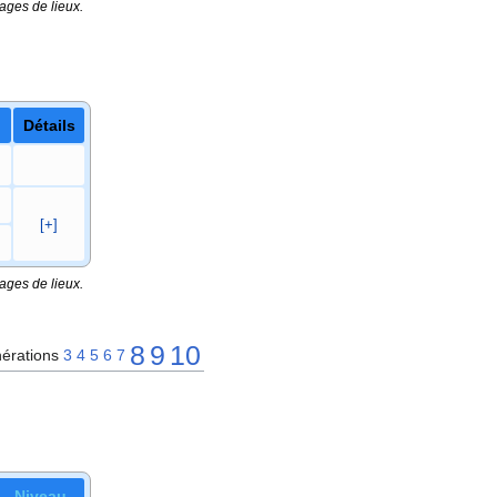
ages de lieux.
Détails
[+]
ages de lieux.
8
9
10
érations
3
4
5
6
7
Niveau