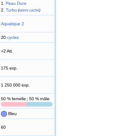
1.
Peau Dure
2.
Turbo
(
talent caché
)
Aquatique 2
20
cycles
+2 Att.
175 exp.
1 250 000 exp.
50
% femelle ; 50
% mâle
Bleu
60