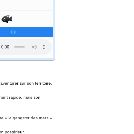
Cri
venturer sur son territoire.
ement rapide, mais son
me «
le gangster des mers
».
on postérieur.