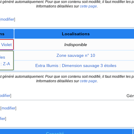
t généré automatiquement. Pour que son contenu soit modifié, il faut modifier les p
Informations détaillées sur
cette page
.
[
modifier
]
ns
Localisations
 Violet
Indisponible
Zone sauvage n° 10
des
: Z-A
Extra Illumis
:
Dimension sauvage 3 étoiles
t généré automatiquement. Pour que son contenu soit modifié, il faut modifier les p
Informations détaillées sur
cette page
.
Gén
difier
]
[
modifier
]
ier
]
Capacité