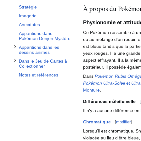
Afficher / masquer la sous-section Dans le Jeu de Cartes à Collectionner
À propos du Pokémo
Stratégie
Imagerie
Physionomie et attitud
Anecdotes
Ce Pokémon ressemble à un re
Apparitions dans
Pokémon Donjon Mystère
ou au mélange d'un requin et
est bleue tandis que la partie
Apparitions dans les
dessins animés
yeux rouges. Il a une grande
aspect effrayant. Il a la mêm
Dans le Jeu de Cartes à
Collectionner
postérieur. Il possède égale
Notes et références
Dans
Pokémon Rubis Omég
Pokémon Ultra-Soleil
et
Ultr
Monture
.
Différences mâle/femelle
[
Il n'y a aucune différence en
Chromatique
[
modifier
]
Lorsqu'il est chromatique, Sh
violacée au lieu d'être bleue, 