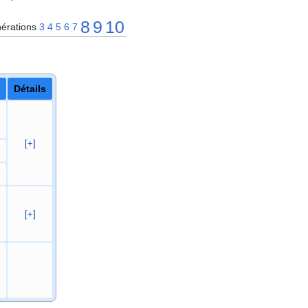
8
9
10
érations
3
4
5
6
7
Détails
[+]
[+]