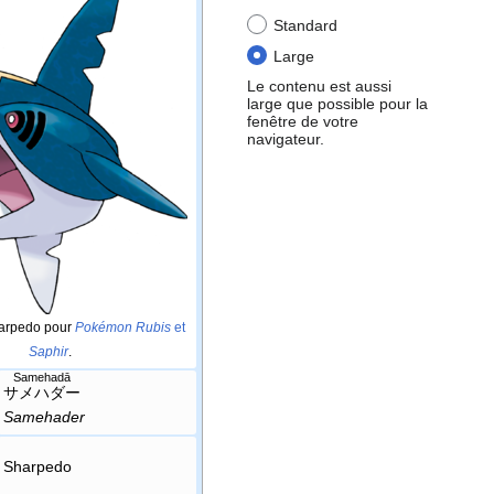
Standard
Large
Le contenu est aussi
large que possible pour la
fenêtre de votre
navigateur.
harpedo pour
Pokémon Rubis
et
Saphir
.
Samehadā
サメハダー
Samehader
Sharpedo