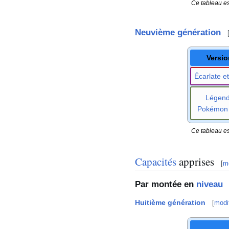
Ce tableau es
Neuvième génération
Versio
Écarlate et
Légen
Pokémon
Ce tableau es
Capacités
apprises
[
mo
Par montée en
niveau
Huitième génération
[
modif