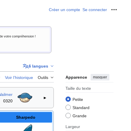
Créer un compte
Se connecter
Outils p
i de votre compréhension !
6 langues
Apparence
masquer
r
Voir l’historique
Outils
Taille du texte
ailmer
►
Petite
0320
Standard
Grande
Sharpedo
Largeur