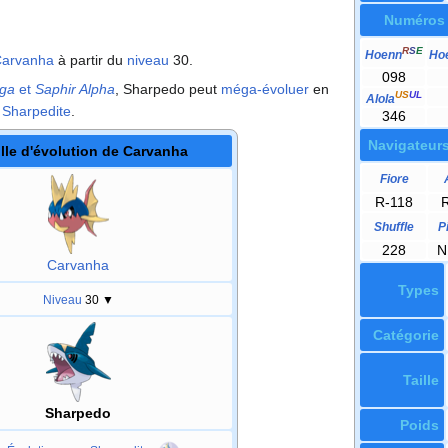
Numéros
R
S
E
Hoenn
Ho
arvanha
à partir du
niveau
30.
098
ga
et
Saphir Alpha
, Sharpedo peut
méga-évoluer
en
US
UL
Alola
e
Sharpedite
.
346
Navigateur
lle d'évolution de Carvanha
Fiore
R-118
Shuffle
P
228
N
Carvanha
Types
Niveau
30
▼
Catégorie
Taille
Sharpedo
Poids