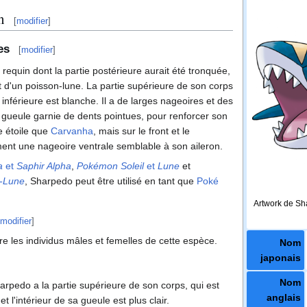
n
[
modifier
]
es
[
modifier
]
quin dont la partie postérieure aurait été tronquée,
 d'un poisson-lune. La partie supérieure de son corps
 inférieure est blanche. Il a de larges nageoires et des
 gueule garnie de dents pointues, pour renforcer son
e étoile que
Carvanha
, mais sur le front et le
ment une nageoire ventrale semblable à son aileron.
a
et
Saphir Alpha
,
Pokémon Soleil
et
Lune
et
a-Lune
, Sharpedo peut être utilisé en tant que
Poké
Artwork de S
modifier
]
tre les individus mâles et femelles de cette espèce.
Nom
japonais
Nom
arpedo a la partie supérieure de son corps, qui est
anglais
et l'intérieur de sa gueule est plus clair.