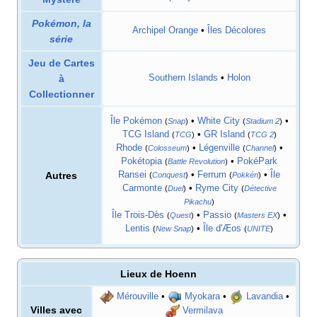
Pokémon, la
Archipel Orange
•
Îles Décolores
série
Jeu de Cartes
à
Southern Islands
•
Holon
Collectionner
Île Pokémon
•
White City
•
(
Snap
)
(
Stadium 2
)
TCG Island
•
GR Island
(
TCG
)
(
TCG 2
)
Rhode
•
Légenville
•
(
Colosseum
)
(
Channel
)
Pokétopia
•
PokéPark
(
Battle Revolution
)
Autres
Ransei
•
Ferrum
•
Île
(
Conquest
)
(
Pokkén
)
Carmonte
•
Ryme City
(
Duel
)
(
Détective
Pikachu
)
Île Trois-Dès
•
Passio
•
(
Quest
)
(
Masters EX
)
Lentis
•
Île d'Æos
(
New Snap
)
(
UNITE
)
Lieux de
Hoenn
Mérouville
•
Myokara
•
Lavandia
•
Villes avec
Vermilava