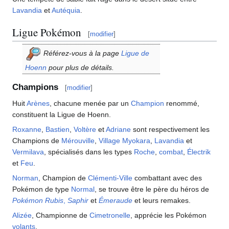
Lavandia
et
Autéquia
.
Ligue Pokémon
[
modifier
]
Référez-vous à la page
Ligue de
Hoenn
pour plus de détails.
Champions
[
modifier
]
Huit
Arènes
, chacune menée par un
Champion
renommé,
constituent la Ligue de Hoenn.
Roxanne
,
Bastien
,
Voltère
et
Adriane
sont respectivement les
Champions de
Mérouville
,
Village Myokara
,
Lavandia
et
Vermilava
, spécialisés dans les types
Roche
,
combat
,
Électrik
et
Feu
.
Norman
, Champion de
Clémenti-Ville
combattant avec des
Pokémon de type
Normal
, se trouve être le père du héros de
Pokémon Rubis
,
Saphir
et
Émeraude
et leurs remakes.
Alizée
, Championne de
Cimetronelle
, apprécie les Pokémon
volants
.