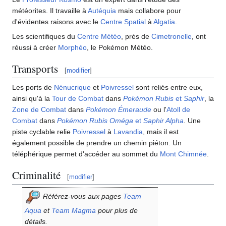
météorites. Il travaille à
Autéquia
mais collabore pour
d'évidentes raisons avec le
Centre Spatial
à
Algatia
.
Les scientifiques du
Centre Météo
, près de
Cimetronelle
, ont
réussi à créer
Morphéo
, le Pokémon Météo.
Transports
[
modifier
]
Les ports de
Nénucrique
et
Poivressel
sont reliés entre eux,
ainsi qu'à la
Tour de Combat
dans
Pokémon Rubis
et
Saphir
, la
Zone de Combat
dans
Pokémon Émeraude
ou l'
Atoll de
Combat
dans
Pokémon Rubis Oméga
et
Saphir Alpha
. Une
piste cyclable relie
Poivressel
à
Lavandia
, mais il est
également possible de prendre un chemin piéton. Un
téléphérique permet d'accéder au sommet du
Mont Chimnée
.
Criminalité
[
modifier
]
Référez-vous aux pages
Team
Aqua
et
Team Magma
pour plus de
détails.