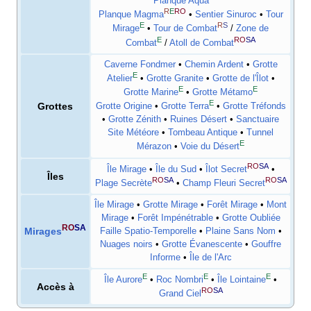
Planque Aqua
R
E
RO
Planque Magma
•
Sentier Sinuroc
•
Tour
E
R
S
Mirage
•
Tour de Combat
/
Zone de
E
RO
SA
Combat
/
Atoll de Combat
Caverne Fondmer
•
Chemin Ardent
•
Grotte
E
Atelier
•
Grotte Granite
•
Grotte de l'Îlot
•
E
E
Grotte Marine
•
Grotte Métamo
E
Grottes
Grotte Origine
•
Grotte Terra
•
Grotte Tréfonds
•
Grotte Zénith
•
Ruines Désert
•
Sanctuaire
Site Météore
•
Tombeau Antique
•
Tunnel
E
Mérazon
•
Voie du Désert
RO
SA
Île Mirage
•
Île du Sud
•
Îlot Secret
•
Îles
RO
SA
RO
SA
Plage Secrète
•
Champ Fleuri Secret
Île Mirage
•
Grotte Mirage
•
Forêt Mirage
•
Mont
Mirage
•
Forêt Impénétrable
•
Grotte Oubliée
RO
SA
Mirages
Faille Spatio-Temporelle
•
Plaine Sans Nom
•
Nuages noirs
•
Grotte Évanescente
•
Gouffre
Informe
•
Île de l'Arc
E
E
E
Île Aurore
•
Roc Nombri
•
Île Lointaine
•
Accès à
RO
SA
Grand Ciel