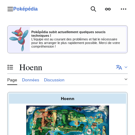
Aller
au
Poképédia
Menu principal
Rechercher
Apparence
Outil
contenu
Poképédia subit actuellement quelques soucis
techniques !
L'équipe est au courant des problèmes et fait le nécessaire
pour les arranger le plus rapidement possible. Merci de votre
compréhension !
Hoenn
Basculer la table des matières
Page
Données
Discussion
Hoenn