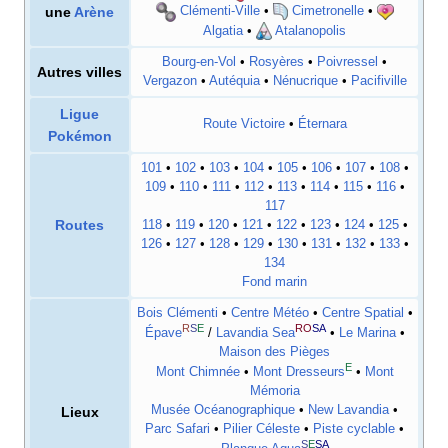
une
Arène
Clémenti-Ville
•
Cimetronelle
•
Algatia
•
Atalanopolis
Bourg-en-Vol
•
Rosyères
•
Poivressel
•
Autres villes
Vergazon
•
Autéquia
•
Nénucrique
•
Pacifiville
Ligue
Route Victoire
•
Éternara
Pokémon
101
•
102
•
103
•
104
•
105
•
106
•
107
•
108
•
109
•
110
•
111
•
112
•
113
•
114
•
115
•
116
•
117
Routes
118
•
119
•
120
•
121
•
122
•
123
•
124
•
125
•
126
•
127
•
128
•
129
•
130
•
131
•
132
•
133
•
134
Fond marin
Bois Clémenti
•
Centre Météo
•
Centre Spatial
•
R
S
E
RO
SA
Épave
/
Lavandia Sea
•
Le Marina
•
Maison des Pièges
E
Mont Chimnée
•
Mont Dresseurs
•
Mont
Mémoria
Musée Océanographique
•
New Lavandia
•
Lieux
Parc Safari
•
Pilier Céleste
•
Piste cyclable
•
S
E
SA