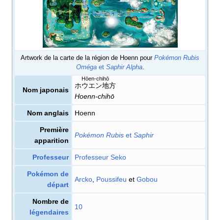
Artwork de la carte de la région de Hoenn pour
Pokémon Rubis
Oméga
et
Saphir Alpha
.
Hōen-chihō
ホウエン地方
Nom japonais
Hoenn-chihō
Nom anglais
Hoenn
Première
Pokémon Rubis
et
Saphir
apparition
Professeur
Professeur Seko
Pokémon de
Arcko
,
Poussifeu
et
Gobou
départ
Nombre de
10
légendaires