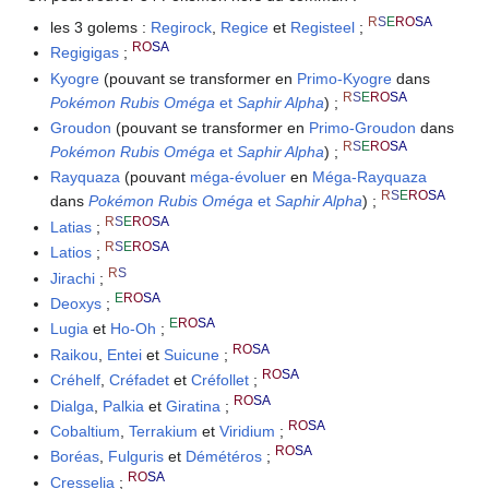
R
S
E
RO
SA
les 3 golems
:
Regirock
,
Regice
et
Registeel
;
RO
SA
Regigigas
;
Kyogre
(pouvant se transformer en
Primo-Kyogre
dans
R
S
E
RO
SA
Pokémon Rubis Oméga
et
Saphir Alpha
)
;
Groudon
(pouvant se transformer en
Primo-Groudon
dans
R
S
E
RO
SA
Pokémon Rubis Oméga
et
Saphir Alpha
)
;
Rayquaza
(pouvant
méga-évoluer
en
Méga-Rayquaza
R
S
E
RO
SA
dans
Pokémon Rubis Oméga
et
Saphir Alpha
)
;
R
S
E
RO
SA
Latias
;
R
S
E
RO
SA
Latios
;
R
S
Jirachi
;
E
RO
SA
Deoxys
;
E
RO
SA
Lugia
et
Ho-Oh
;
RO
SA
Raikou
,
Entei
et
Suicune
;
RO
SA
Créhelf
,
Créfadet
et
Créfollet
;
RO
SA
Dialga
,
Palkia
et
Giratina
;
RO
SA
Cobaltium
,
Terrakium
et
Viridium
;
RO
SA
Boréas
,
Fulguris
et
Démétéros
;
RO
SA
Cresselia
;