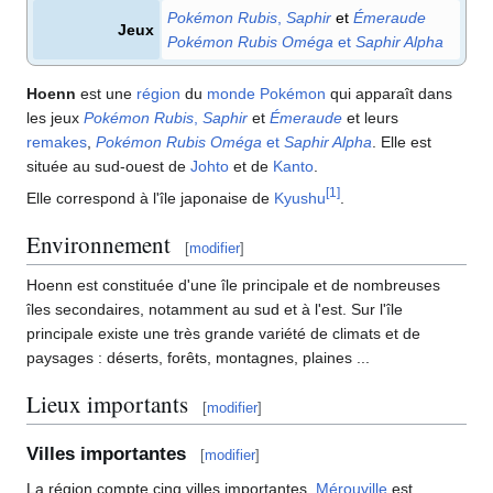
Pokémon Rubis
,
Saphir
et
Émeraude
Jeux
Pokémon Rubis Oméga
et
Saphir Alpha
Hoenn
est une
région
du
monde Pokémon
qui apparaît dans
les jeux
Pokémon Rubis
,
Saphir
et
Émeraude
et leurs
remakes
,
Pokémon Rubis Oméga
et
Saphir Alpha
. Elle est
située au sud-ouest de
Johto
et de
Kanto
.
[
1
]
Elle correspond à l'île japonaise de
Kyushu
.
Environnement
[
modifier
]
Hoenn est constituée d'une île principale et de nombreuses
îles secondaires, notamment au sud et à l'est. Sur l'île
principale existe une très grande variété de climats et de
paysages
: déserts, forêts, montagnes, plaines ...
Lieux importants
[
modifier
]
Villes importantes
[
modifier
]
La région compte cinq villes importantes.
Mérouville
est