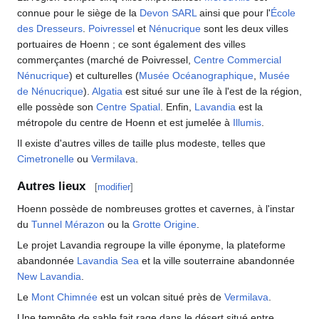
connue pour le siège de la
Devon SARL
ainsi que pour l'
École
des Dresseurs
.
Poivressel
et
Nénucrique
sont les deux villes
portuaires de Hoenn
; ce sont également des villes
commerçantes (marché de Poivressel,
Centre Commercial
Nénucrique
) et culturelles (
Musée Océanographique
,
Musée
de Nénucrique
).
Algatia
est situé sur une île à l'est de la région,
elle possède son
Centre Spatial
. Enfin,
Lavandia
est la
métropole du centre de Hoenn et est jumelée à
Illumis
.
Il existe d'autres villes de taille plus modeste, telles que
Cimetronelle
ou
Vermilava
.
Autres lieux
[
modifier
]
Hoenn possède de nombreuses grottes et cavernes, à l'instar
du
Tunnel Mérazon
ou la
Grotte Origine
.
Le projet Lavandia regroupe la ville éponyme, la plateforme
abandonnée
Lavandia Sea
et la ville souterraine abandonnée
New Lavandia
.
Le
Mont Chimnée
est un volcan situé près de
Vermilava
.
Une tempête de sable fait rage dans le désert situé entre