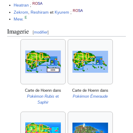
RO
SA
Heatran
;
RO
SA
Zekrom
,
Reshiram
et
Kyurem
;
E
Mew
.
Imagerie
[
modifier
]
Carte de Hoenn dans
Carte de Hoenn dans
Pokémon Rubis
et
Pokémon Émeraude
Saphir