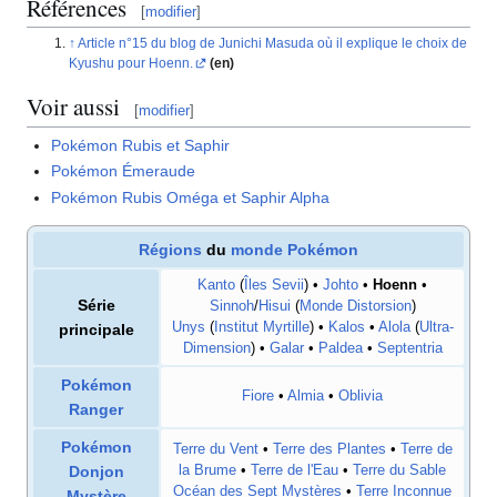
Références
[
modifier
]
Article n°15 du blog de Junichi Masuda où il explique le choix de
Kyushu pour Hoenn.
(en)
Voir aussi
[
modifier
]
Pokémon Rubis et Saphir
Pokémon Émeraude
Pokémon Rubis Oméga et Saphir Alpha
Régions
du
monde Pokémon
Kanto
(
Îles Sevii
) •
Johto
•
Hoenn
•
Série
Sinnoh
/
Hisui
(
Monde Distorsion
)
Unys
(
Institut Myrtille
) •
Kalos
•
Alola
(
Ultra-
principale
Dimension
) •
Galar
•
Paldea
•
Septentria
Pokémon
Fiore
•
Almia
•
Oblivia
Ranger
Pokémon
Terre du Vent
•
Terre des Plantes
•
Terre de
Donjon
la Brume
•
Terre de l'Eau
•
Terre du Sable
Océan des Sept Mystères
•
Terre Inconnue
Mystère