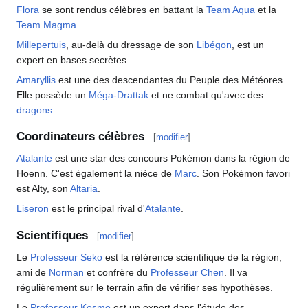
Flora
se sont rendus célèbres en battant la
Team Aqua
et la
Team Magma
.
Millepertuis
, au-delà du dressage de son
Libégon
, est un
expert en bases secrètes.
Amaryllis
est une des descendantes du Peuple des Météores.
Elle possède un
Méga-Drattak
et ne combat qu'avec des
dragons
.
Coordinateurs célèbres
[
modifier
]
Atalante
est une star des concours Pokémon dans la région de
Hoenn. C'est également la nièce de
Marc
. Son Pokémon favori
est Alty, son
Altaria
.
Liseron
est le principal rival d'
Atalante
.
Scientifiques
[
modifier
]
Le
Professeur Seko
est la référence scientifique de la région,
ami de
Norman
et confrère du
Professeur Chen
. Il va
régulièrement sur le terrain afin de vérifier ses hypothèses.
Le
Professeur Kosmo
est un expert dans l'étude des