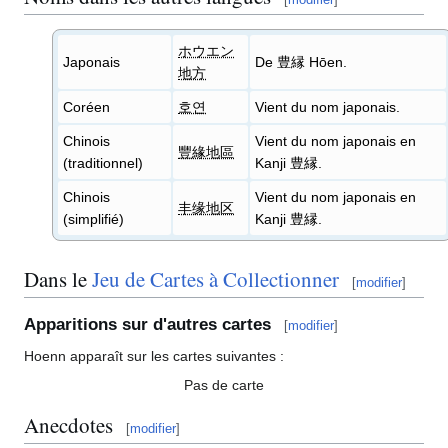
ホウエン
Japonais
De 豊縁 Hōen.
地方
Coréen
호연
Vient du nom japonais.
Chinois
Vient du nom japonais en
豐緣地區
(traditionnel)
Kanji 豊縁.
Chinois
Vient du nom japonais en
丰缘地区
(simplifié)
Kanji 豊縁.
Dans le
Jeu de Cartes à Collectionner
[
modifier
]
Apparitions sur d'autres cartes
[
modifier
]
Hoenn apparaît sur les cartes suivantes
:
Pas de carte
Anecdotes
[
modifier
]