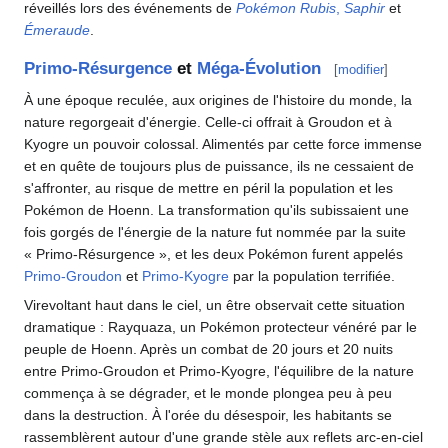
réveillés lors des événements de
Pokémon Rubis
,
Saphir
et
Émeraude
.
Primo-Résurgence
et
Méga-Évolution
[
modifier
]
À une époque reculée, aux origines de l'histoire du monde, la
nature regorgeait d'énergie. Celle-ci offrait à Groudon et à
Kyogre un pouvoir colossal. Alimentés par cette force immense
et en quête de toujours plus de puissance, ils ne cessaient de
s'affronter, au risque de mettre en péril la population et les
Pokémon de Hoenn. La transformation qu'ils subissaient une
fois gorgés de l'énergie de la nature fut nommée par la suite
«
Primo-Résurgence
», et les deux Pokémon furent appelés
Primo-Groudon
et
Primo-Kyogre
par la population terrifiée.
Virevoltant haut dans le ciel, un être observait cette situation
dramatique
: Rayquaza, un Pokémon protecteur vénéré par le
peuple de Hoenn. Après un combat de 20 jours et 20 nuits
entre Primo-Groudon et Primo-Kyogre, l'équilibre de la nature
commença à se dégrader, et le monde plongea peu à peu
dans la destruction. À l'orée du désespoir, les habitants se
rassemblèrent autour d'une grande stèle aux reflets arc-en-ciel