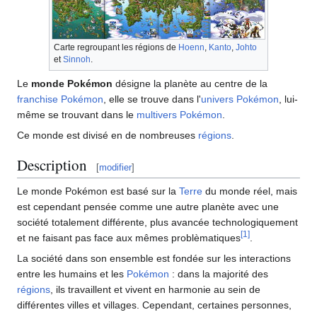
Carte regroupant les régions de
Hoenn
,
Kanto
,
Johto
et
Sinnoh
.
Le
monde Pokémon
désigne la planète au centre de la
franchise Pokémon
, elle se trouve dans l'
univers Pokémon
, lui-
même se trouvant dans le
multivers Pokémon
.
Ce monde est divisé en de nombreuses
régions
.
Description
[
modifier
]
Le monde Pokémon est basé sur la
Terre
du monde réel, mais
est cependant pensée comme une autre planète avec une
société totalement différente, plus avancée technologiquement
[
1
]
et ne faisant pas face aux mêmes problèmatiques
.
La société dans son ensemble est fondée sur les interactions
entre les humains et les
Pokémon
: dans la majorité des
régions
, ils travaillent et vivent en harmonie au sein de
différentes villes et villages. Cependant, certaines personnes,