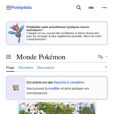
Aller
au
Poképédia
Menu principal
Rechercher
Apparence
Outil
contenu
Poképédia subit actuellement quelques soucis
techniques !
L'équipe est au courant des problèmes et fait le nécessaire
pour les arranger le plus rapidement possible. Merci de votre
compréhension !
Monde Pokémon
Basculer la table des matières
Page
Données
Discussion
Cet article est une
ébauche à compléter
.
Vous pouvez la
modifier
et ainsi partager vos
connaissances.