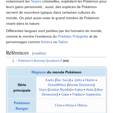
notamment les
Teams
criminelles, exploitent les Pokémon pour
leurs gains personnels
; aussi, des espèces de Pokémon
servent de nourriture typique dans certaines cultures du
monde. On peut aussi noter le grand nombre de Pokémon
vivant dans la nature.
Différentes langues sont parlées par les humains du monde,
comme le montre l'existence du
Pokédex Polyglotte
et de
personnages comme
Kiméra
ou
Salvio
.
Références
[
modifier
]
Pokémon's Burning Questions
(en)
Régions
du
monde Pokémon
Kanto
(
Îles Sevii
) •
Johto
•
Hoenn
•
Série
Sinnoh
/
Hisui
(
Monde Distorsion
)
Unys
(
Institut Myrtille
) •
Kalos
•
Alola
(
Ultra-
principale
Dimension
) •
Galar
•
Paldea
•
Septentria
Pokémon
Fiore
•
Almia
•
Oblivia
Ranger