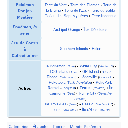
Pokémon
Terre du Vent
•
Terre des Plantes
•
Terre de
Donjon
la Brume
•
Terre de l'Eau
•
Terre du Sable
Océan des Sept Mystères
•
Terre Inconnue
Mystère
Pokémon, la
Archipel Orange
•
Îles Décolores
série
Jeu de Cartes
à
Southern Islands
•
Holon
Collectionner
Île Pokémon
•
White City
•
(
Snap
)
(
Stadium 2
)
TCG Island
•
GR Island
(
TCG
)
(
TCG 2
)
Rhode
•
Légenville
•
(
Colosseum
)
(
Channel
)
Pokétopia
•
PokéPark
(
Battle Revolution
)
Autres
Ransei
•
Ferrum
•
Île
(
Conquest
)
(
Pokkén
)
Carmonte
•
Ryme City
(
Duel
)
(
Détective
Pikachu
)
Île Trois-Dès
•
Passio
•
(
Quest
)
(
Masters EX
)
Lentis
•
Île d'Æos
(
New Snap
)
(
UNITE
)
Catégories
:
Ébauche
Région
Monde Pokémon