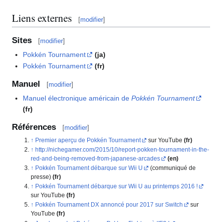
Liens externes
[
modifier
]
Sites
[
modifier
]
Pokkén Tournament
(ja)
Pokkén Tournament
(fr)
Manuel
[
modifier
]
Manuel électronique américain de
Pokkén Tournament
(fr)
Références
[
modifier
]
Premier aperçu de Pokkén Tournament
sur YouTube
(fr)
http://nichegamer.com/2015/10/report-pokken-tournament-in-the-
red-and-being-removed-from-japanese-arcades
(en)
Pokkén Tournament débarque sur Wii U
(communiqué de
presse)
(fr)
Pokkén Tournament débarque sur Wii U au printemps 2016
!
sur YouTube
(fr)
Pokkén Tournament DX annoncé pour 2017 sur Switch
sur
YouTube
(fr)