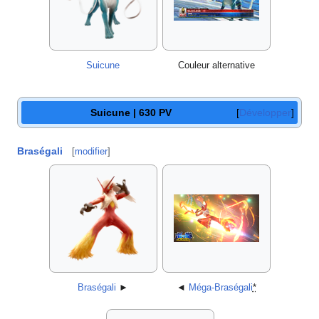
Suicune
Couleur alternative
Suicune | 630 PV
Développer
Braségali
[
modifier
]
Braségali
►
◄
Méga-Braségali
*