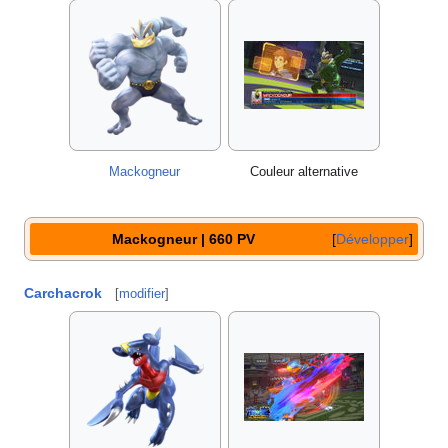
Mackogneur
Couleur alternative
Mackogneur | 660 PV
Développer
Carchacrok
[
modifier
]