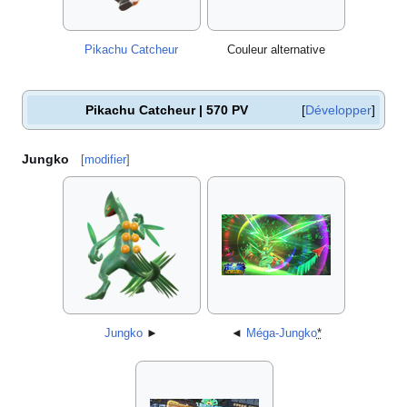
Pikachu Catcheur
Couleur alternative
Pikachu Catcheur | 570 PV
Développer
Jungko
[
modifier
]
Jungko
►
◄
Méga-Jungko
*