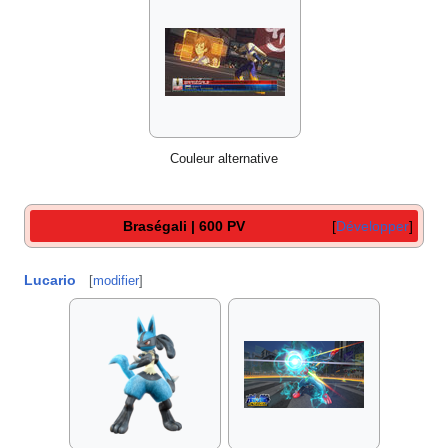
Couleur alternative
Braségali | 600 PV
Développer
Lucario
[
modifier
]