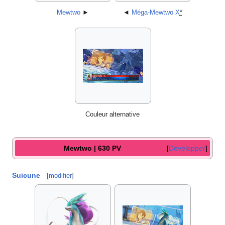
Mewtwo
►
◄
Méga-Mewtwo X
*
Couleur alternative
Mewtwo | 630 PV
Développer
Suicune
[
modifier
]