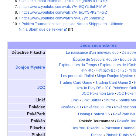
Jeu de combat Pokémon
: Pokken Fighters à l'E3
!
https://www.youtube.com/watch?v=GQYtL6uLFtM
https://www.youtube.com/watch?v=bcJYSPK2mFg
https://www.youtube.com/watch?v=C7yfg6hhdsc
Pokkén Tournament tient plus de Naruto Shippuden
: Ultimate
Ninja Storm que de Tekken
(fr)
Jeux secondaires
Détective Pikachu
La naissance d'un nouveau duo
•
Détectiv
Équipe de Secours Rouge • Équipe d
Explorateurs du Temps • Explorateurs de l'Om
Donjon Mystère
ポケモン不思議のダンジョン 冒
Les portes de l'infini
•
Méga Donjon Mystère
Trading Card Game
•
Trading Card Game 2
•
P
JCC
How to Play DS
•
JCC Pokémon Onl
JCC Pokémon Live
•
JCC Pokém
Link!
Link!
•
Link: Battle!
•
Shuffle
•
Shuffle Mo
Pokédex
Pokédex 3D
•
Pokédex 3D Pro
•
Pokédex pou
PokéPark
Fishing Contest DS
•
PokéPark Wii
Pokkén
Pokkén Tournament
•
Pokkén To
Pikachu
Hey You, Pikachu!
•
Pokémon Channel
Pinball
Pinball
•
Pinball: Rubis & S