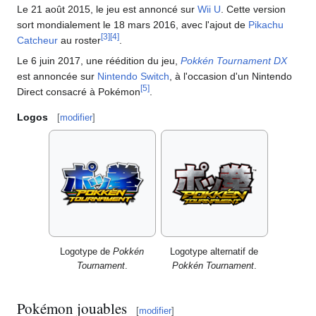
Le 21 août 2015, le jeu est annoncé sur
Wii U
. Cette version
sort mondialement le 18 mars 2016, avec l'ajout de
Pikachu
[
3
]
[
4
]
Catcheur
au roster
.
Le 6 juin 2017, une réédition du jeu,
Pokkén Tournament DX
est annoncée sur
Nintendo Switch
, à l'occasion d'un Nintendo
[
5
]
Direct consacré à Pokémon
.
Logos
[
modifier
]
Logotype de
Pokkén
Logotype alternatif de
Tournament
.
Pokkén Tournament
.
Pokémon jouables
[
modifier
]