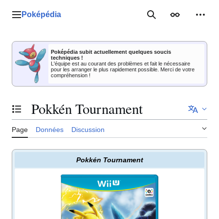
Aller
au
Poképédia
Menu principal
Rechercher
Apparence
Outil
contenu
Poképédia subit actuellement quelques soucis
techniques !
L'équipe est au courant des problèmes et fait le nécessaire
pour les arranger le plus rapidement possible. Merci de votre
compréhension !
Pokkén Tournament
Basculer la table des matières
Page
Données
Discussion
Pokkén Tournament