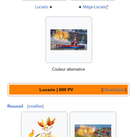
Lucario
►
◄
Méga-Lucario
*
Couleur alternative
Lucario | 600 PV
Développer
Roussil
[
modifier
]