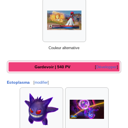
Couleur alternative
Gardevoir | 540 PV
Développer
Ectoplasma
[
modifier
]