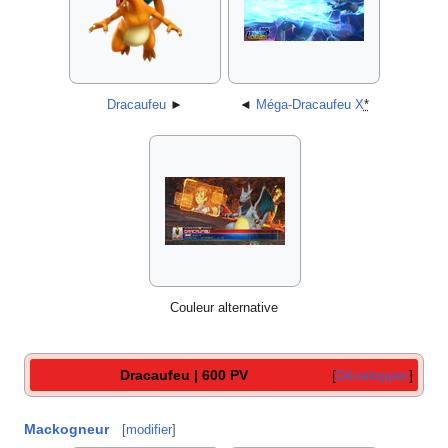
Dracaufeu
►
◄
Méga-Dracaufeu X
*
Couleur alternative
Dracaufeu | 600 PV
Développer
Mackogneur
[
modifier
]