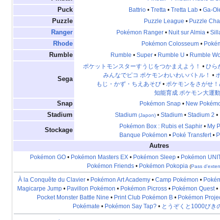
Puck
Battrio
•
Tretta
•
Tretta Lab
•
Ga-Ol
Puzzle
Puzzle League
•
Puzzle Cha
Ranger
Pokémon Ranger
•
Nuit sur Almia
•
Sil
Rhode
Pokémon Colosseum
•
Poké
Rumble
Rumble
•
Super
•
Rumble U
•
Rumble Wo
ポケットモンスターすうじをつかまえよう！
•
ひら
みんなでピコ ポケモンわいわいバトル！
•
Sega
もじ・かず・ちえあそび
•
ポケモンをさがせ！
知能育成 ポケモン大運
Snap
Pokémon Snap
•
New Pokémo
Stadium
Stadium
•
Stadium
•
Stadium 2
•
(Japon)
Pokémon Box
: Rubis et Saphir
•
My 
Stockage
Banque Pokémon
•
Poké Transfert
•
P
Autres
Pokémon GO
•
Pokémon Masters EX
•
Pokémon Sleep
•
Pokémon UNI
Pokémon Friends
•
Pokémon Pokopia
(
Pass d'exte
À la Conquête du Clavier
•
Pokémon Art Academy
•
Camp Pokémon
•
Pokém
Magicarpe Jump
•
Pavillon Pokémon
•
Pokémon Picross
•
Pokémon Quest
•
Pocket Monster Battle Nine
•
Print Club Pokémon B
•
Pokémon Projec
Pokémate
•
Pokémon Say Tap?
•
とうぞくと1000びき