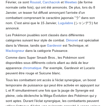
Février, ce sont
Roussil
,
Carchacrok
et
Mewtwo
(de forme
normale cette fois), qui ont été annoncés. De plus, lors du 8
Janvier, un teaser fut diffusé annonçant l'arrivée d'un
combattant comprenant le caractère japonais "ラ" dans son
nom. C'est ainsi que le 15 Janvier,
Lugulabre
(シャンデラ) fut
annoncé.
Les Pokémon jouables sont classés dans différentes
catégories suivant leur style de combat.
Dimoret
est spécialisé
dans la Vitesse, tandis que
Gardevoir
est Technique, et
Mackogneur
dans la catégorie Puissance.
Comme dans Super Smash Bros., les Pokémon sont
disponibles sous différents coloris allant au delà de leur
apparence
chromatique
. Par exemple, Gardevoir et Lucario
peuvent être rouge et Suicune blanc.
Tous les combattant ont accès à l'éclat synergique, un boost
temporaire de puissance qui peut être activée en appuyant sur
L et R simultanément une fois que la jauge de Synergie est
pleine, cela déclenche la Méga-Évolution des Pokémon qui y
sont aptes. Durant l'éclat synergique, les combattants peuvent
utiliser l'attaque d'éclat, une puissante capacité à usage unique