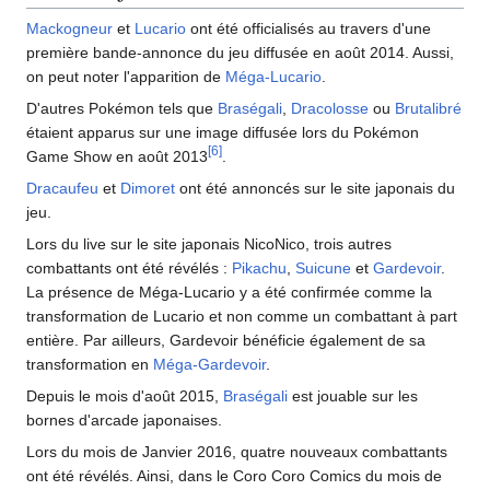
Mackogneur
et
Lucario
ont été officialisés au travers d'une
première bande-annonce du jeu diffusée en août 2014. Aussi,
on peut noter l'apparition de
Méga-Lucario
.
D'autres Pokémon tels que
Braségali
,
Dracolosse
ou
Brutalibré
étaient apparus sur une image diffusée lors du Pokémon
[
6
]
Game Show en août 2013
.
Dracaufeu
et
Dimoret
ont été annoncés sur le site japonais du
jeu.
Lors du live sur le site japonais NicoNico, trois autres
combattants ont été révélés
:
Pikachu
,
Suicune
et
Gardevoir
.
La présence de Méga-Lucario y a été confirmée comme la
transformation de Lucario et non comme un combattant à part
entière. Par ailleurs, Gardevoir bénéficie également de sa
transformation en
Méga-Gardevoir
.
Depuis le mois d'août 2015,
Braségali
est jouable sur les
bornes d'arcade japonaises.
Lors du mois de Janvier 2016, quatre nouveaux combattants
ont été révélés. Ainsi, dans le Coro Coro Comics du mois de