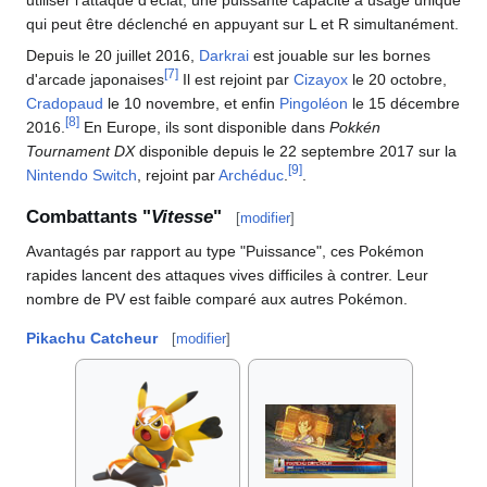
qui peut être déclenché en appuyant sur L et R simultanément.
Depuis le 20 juillet 2016,
Darkrai
est jouable sur les bornes
[
7
]
d'arcade japonaises
Il est rejoint par
Cizayox
le 20 octobre,
Cradopaud
le 10 novembre, et enfin
Pingoléon
le 15 décembre
[
8
]
2016.
En Europe, ils sont disponible dans
Pokkén
Tournament DX
disponible depuis le 22 septembre 2017 sur la
[
9
]
Nintendo Switch
, rejoint par
Archéduc
.
.
Combattants "
Vitesse
"
[
modifier
]
Avantagés par rapport au type "Puissance", ces Pokémon
rapides lancent des attaques vives difficiles à contrer. Leur
nombre de PV est faible comparé aux autres Pokémon.
Pikachu Catcheur
[
modifier
]