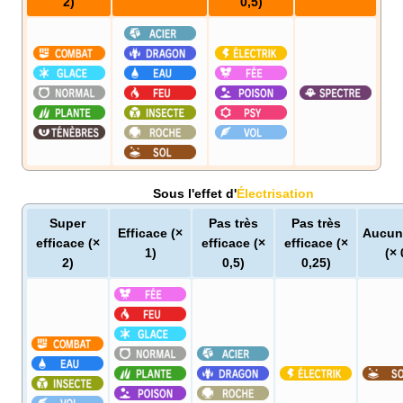
2)
0,5)
Sous l'effet d'
Électrisation
Super
Pas très
Pas très
Efficace (×
Aucun 
efficace (×
efficace (×
efficace (×
1)
(× 
2)
0,5)
0,25)