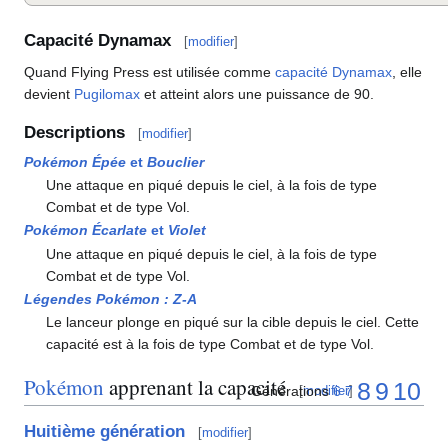
Capacité Dynamax
[
modifier
]
Quand Flying Press est utilisée comme
capacité Dynamax
, elle
devient
Pugilomax
et atteint alors une puissance de 90.
Descriptions
[
modifier
]
Pokémon Épée
et
Bouclier
Une attaque en piqué depuis le ciel, à la fois de type
Combat et de type Vol.
Pokémon Écarlate
et
Violet
Une attaque en piqué depuis le ciel, à la fois de type
Combat et de type Vol.
Légendes Pokémon
:
Z-A
Le lanceur plonge en piqué sur la cible depuis le ciel. Cette
capacité est à la fois de type Combat et de type Vol.
Pokémon
apprenant la capacité
8
9
10
Générations
6
7
[
modifier
]
Huitième génération
[
modifier
]