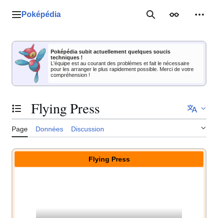
Aller
au
Poképédia
Menu principal
Rechercher
Apparence
Outil
contenu
Poképédia subit actuellement quelques soucis
techniques !
L'équipe est au courant des problèmes et fait le nécessaire
pour les arranger le plus rapidement possible. Merci de votre
compréhension !
Flying Press
Basculer la table des matières
Page
Données
Discussion
Flying Press