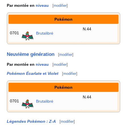
Par montée en
niveau
[
modifier
]
Pokémon
N.44
0701
Brutalibré
Neuvième génération
[
modifier
]
Par montée en
niveau
[
modifier
]
Pokémon Écarlate
et
Violet
[
modifier
]
Pokémon
N.44
0701
Brutalibré
Légendes Pokémon
:
Z-A
[
modifier
]