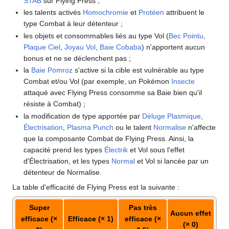
STAB
sur Flying Press
;
les talents activés
Homochromie
et
Protéen
attribuent le
type Combat à leur détenteur
;
les objets et consommables liés au type Vol (
Bec Pointu
,
Plaque Ciel
,
Joyau Vol
,
Baie Cobaba
) n'apportent aucun
bonus et ne se déclenchent pas
;
la
Baie Pomroz
s'active si la cible est vulnérable au type
Combat et/ou Vol (par exemple, un Pokémon
Insecte
attaqué avec Flying Press consomme sa Baie bien qu'il
résiste à Combat)
;
la modification de type apportée par
Déluge Plasmique
,
Électrisation
,
Plasma Punch
ou le talent
Normalise
n'affecte
que la composante Combat de Flying Press. Ainsi, la
capacité prend les types
Électrik
et Vol sous l'effet
d'Électrisation, et les types
Normal
et Vol si lancée par un
détenteur de Normalise.
La table d'efficacité de Flying Press est la suivante
:
Super
Pas très
Aucun effet
efficace (×
Efficace (× 1)
efficace (×
(× 0)