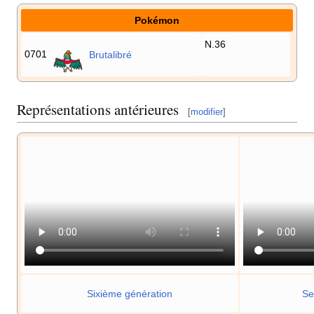
Pokémon
N.36
0701
Brutalibré
Représentations antérieures
[
modifier
]
Sixième génération
Se