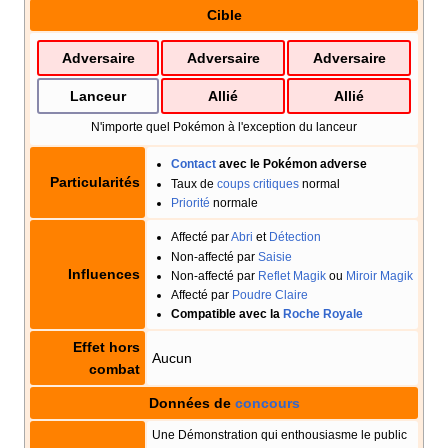
Cible
Adversaire
Adversaire
Adversaire
Lanceur
Allié
Allié
N'importe quel Pokémon à l'exception du lanceur
Contact
avec le Pokémon adverse
Particularités
Taux de
coups critiques
normal
Priorité
normale
Affecté par
Abri
et
Détection
Non-affecté par
Saisie
Influences
Non-affecté par
Reflet Magik
ou
Miroir Magik
Affecté par
Poudre Claire
Compatible avec la
Roche Royale
Effet hors
Aucun
combat
Données de
concours
Une Démonstration qui enthousiasme le public