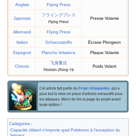
Anglais
Flying Press
フライングプレス
Japonais
Presse Volante
Flying Press
Allemand
Flying Press
Italien
Schiacciatuffo
Écrase Plongeon
Espagnol
Plancha Voladora
Plaque Volante
飞身重压
Chinois
Poids Volant
Fēishēn Zhòng Yā
Cet article fait partie du
Projet Attaquedex
, qui a
pour but la mise en place d'articles exhaustifs pour
les attaques. Merci de lire la page du projet avant
toute édition
!
Catégories
:
Capacité ciblant n'importe quel Pokémon à l'exception du
lanceur