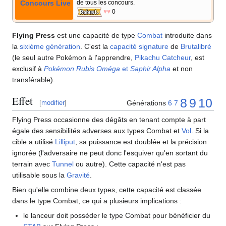
Concours Live
de tous les concours.
♥♥
0
Flying Press
est une capacité de type
Combat
introduite dans
la
sixième génération
. C'est la
capacité signature
de
Brutalibré
(le seul autre Pokémon à l'apprendre,
Pikachu Catcheur
, est
exclusif à
Pokémon Rubis Oméga
et
Saphir Alpha
et non
transférable).
Effet
8
9
10
Générations
6
7
[
modifier
]
Flying Press occasionne des dégâts en tenant compte à part
égale des sensibilités adverses aux types Combat et
Vol
. Si la
cible a utilisé
Lilliput
, sa puissance est doublée et la précision
ignorée (l'adversaire ne peut donc l'esquiver qu'en sortant du
terrain avec
Tunnel
ou autre). Cette capacité n'est pas
utilisable sous la
Gravité
.
Bien qu'elle combine deux types, cette capacité est classée
dans le type Combat, ce qui a plusieurs implications
:
le lanceur doit posséder le type Combat pour bénéficier du