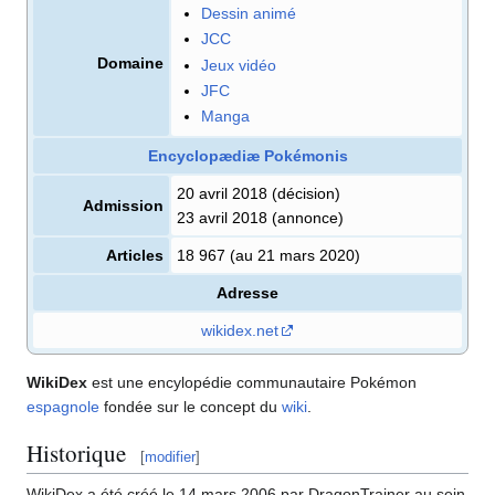
Dessin animé
JCC
Domaine
Jeux vidéo
JFC
Manga
Encyclopædiæ Pokémonis
20 avril 2018 (décision)
Admission
23 avril 2018 (annonce)
Articles
18 967 (au 21 mars 2020)
Adresse
wikidex.net
WikiDex
est une encylopédie communautaire Pokémon
espagnole
fondée sur le concept du
wiki
.
Historique
[
modifier
]
WikiDex a été créé le 14 mars 2006 par DragonTrainer au sein