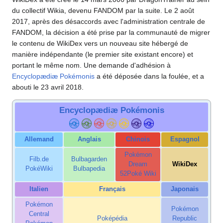
du collectif Wikia, devenu FANDOM par la suite. Le 2 août
2017, après des désaccords avec l'administration centrale de
FANDOM, la décision a été prise par la communauté de migrer
le contenu de WikiDex vers un nouveau site hébergé de
manière indépendante (le premier site existant encore) et
portant le même nom. Une demande d'adhésion à
Encyclopædiæ Pokémonis
a été déposée dans la foulée, et a
abouti le 23 avril 2018.
Encyclopædiæ Pokémonis
Allemand
Anglais
Chinois
Espagnol
Pokémon
Filb.de
Bulbagarden
Dream
WikiDex
PokéWiki
Bulbapedia
52Poké Wiki
Italien
Français
Japonais
Pokémon
Pokémon
Central
Poképédia
Republic