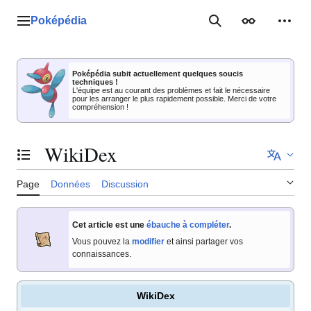
Aller
au
Poképédia
Menu principal
Rechercher
Apparence
Outil
contenu
Poképédia subit actuellement quelques soucis
techniques !
L'équipe est au courant des problèmes et fait le nécessaire
pour les arranger le plus rapidement possible. Merci de votre
compréhension !
WikiDex
Basculer la table des matières
Page
Données
Discussion
Cet article est une
ébauche à compléter
.
Vous pouvez la
modifier
et ainsi partager vos
connaissances.
WikiDex