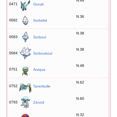
N.45
0471
Givrali
N.36
0582
Sorbébé
N.38
0583
Sorboul
N.38
0584
Sorbouboul
N.48
0751
Araqua
N.62
0752
Tarenbulle
N.60
0793
Zéroïd
N.32