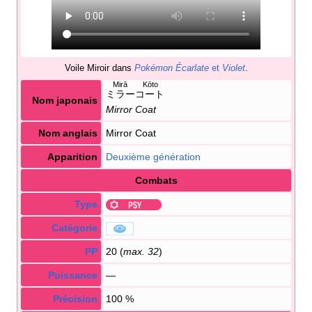
Voile Miroir dans
Pokémon Écarlate
et
Violet
.
Mirā Kōto
ミラーコート
Nom japonais
Mirror Coat
Nom anglais
Mirror Coat
Apparition
Deuxième génération
Combats
Type
Catégorie
PP
20 (
max. 32
)
Puissance
—
Précision
100
%