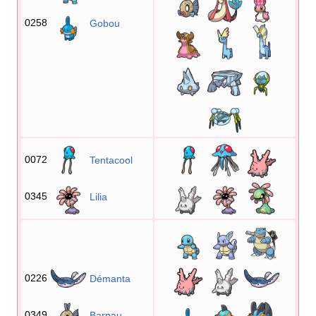
0258
Gobou
0072
Tentacool
0345
Lilia
0226
Démanta
0349
Barpau