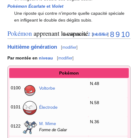
Pokémon Écarlate
et
Violet
Une riposte qui contre n'importe quelle capacité spéciale
en infligeant le double des dégâts subis.
Pokémon
apprenant la capacité
8
9
10
Générations
2
3
4
5
6
7
[
modifier
]
Huitième génération
[
modifier
]
Par montée en
niveau
[
modifier
]
Pokémon
N.48
0100
Voltorbe
N.58
0101
Électrode
N.36
M. Mime
0122
Forme de Galar