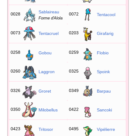
Sablaireau
0028
0072
Tentacool
Forme d'Alola
0073
0203
Tentacruel
Girafarig
0258
0259
Gobou
Flobio
0260
0325
Laggron
Spoink
0326
0349
Groret
Barpau
0350
0422
Milobellus
Sancoki
0423
0495
Tritosor
Vipélierre