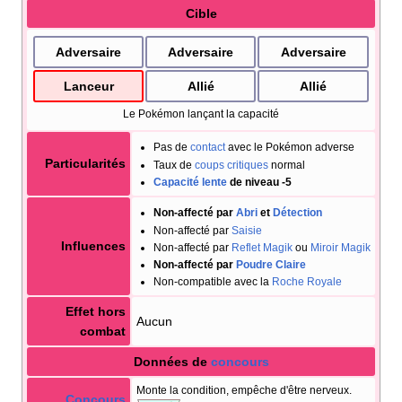
Cible
Adversaire
Adversaire
Adversaire
Lanceur
Allié
Allié
Le Pokémon lançant la capacité
Pas de
contact
avec le Pokémon adverse
Particularités
Taux de
coups critiques
normal
Capacité lente
de niveau -5
Non-affecté par
Abri
et
Détection
Non-affecté par
Saisie
Influences
Non-affecté par
Reflet Magik
ou
Miroir Magik
Non-affecté par
Poudre Claire
Non-compatible avec la
Roche Royale
Effet hors
Aucun
combat
Données de
concours
Monte la condition, empêche d'être nerveux.
Concours