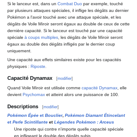
Si le lanceur est, dans un
Combat Duo
par exemple, touché
par plusieurs attaques spéciales, il inflige les dégâts au dernier
Pokémon a l'avoir touché avec une attaque spéciale, et les
dégâts de Voile Miroir seront égaux au double de ceux de cette
dernière capacité. Si le lanceur est touché par une capacité
spéciale
à coups multiples
, les dégâts de Voile Miroir seront
égaux au double des dégâts infligés par le dernier coup
uniquement.
Une capacité aux effets similaires existe pour les capacités
physiques
:
Riposte
.
Capacité Dynamax
[
modifier
]
Quand Voile Miroir est utilisée comme
capacité Dynamax
, elle
devient
Psychomax
et atteint alors une puissance de 100.
Descriptions
[
modifier
]
Pokémon Épée
et
Bouclier
,
Pokémon Diamant Étincelant
et
Perle Scintillante
et
Légendes Pokémon
: Arceus
Une riposte qui contre n'importe quelle capacité spéciale
en infligeant le double des dégâts subis.