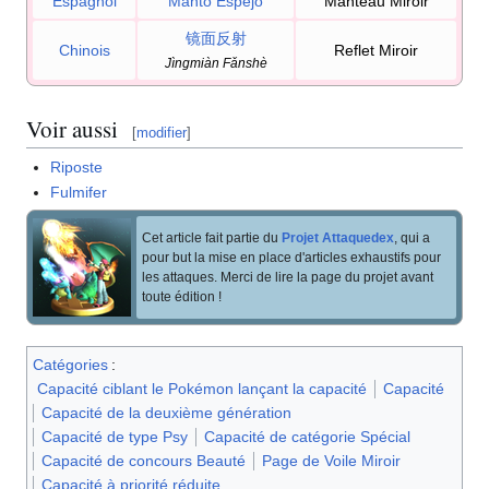
Espagnol
Manto Espejo
Manteau Miroir
镜面反射
Chinois
Reflet Miroir
Jìngmiàn Fǎnshè
Voir aussi
[
modifier
]
Riposte
Fulmifer
Cet article fait partie du
Projet Attaquedex
, qui a
pour but la mise en place d'articles exhaustifs pour
les attaques. Merci de lire la page du projet avant
toute édition
!
Catégories
:
Capacité ciblant le Pokémon lançant la capacité
Capacité
Capacité de la deuxième génération
Capacité de type Psy
Capacité de catégorie Spécial
Capacité de concours Beauté
Page de Voile Miroir
Capacité à priorité réduite