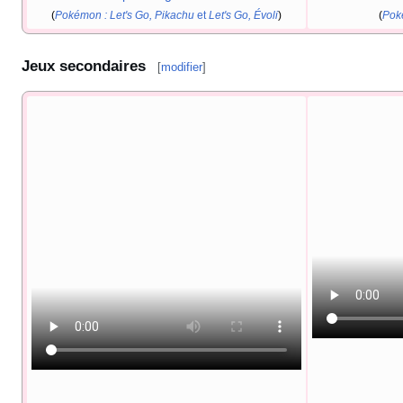
(
Pokémon
: Let's Go, Pikachu
et
Let's Go, Évoli
)
(
Pok
Jeux secondaires
[
modifier
]