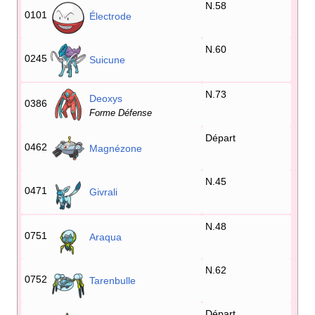
N.58
0101
Électrode
N.60
0245
Suicune
N.73
Deoxys
0386
Forme Défense
Départ
0462
Magnézone
N.45
0471
Givrali
N.48
0751
Araqua
N.62
0752
Tarenbulle
Départ