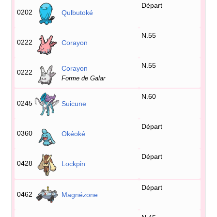
Départ
0202
Qulbutoké
N.55
0222
Corayon
N.55
Corayon
0222
Forme de Galar
N.60
0245
Suicune
Départ
0360
Okéoké
Départ
0428
Lockpin
Départ
0462
Magnézone