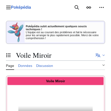
Aller
au
Poképédia
Menu principal
Rechercher
Apparence
Outil
contenu
Poképédia subit actuellement quelques soucis
techniques !
L'équipe est au courant des problèmes et fait le nécessaire
pour les arranger le plus rapidement possible. Merci de votre
compréhension !
Voile Miroir
Basculer la table des matières
Page
Données
Discussion
Voile Miroir