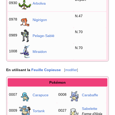
0930
Arboliva
N.47
0978
Nigirigon
N.70
0989
Pelage-Sablé
N.70
1008
Miraidon
En utilisant la
Feuille Copieuse
[
modifier
]
Pokémon
0007
0008
Carapuce
Carabaffe
Sabelette
0009
0027
Tortank
Forme d'Alola