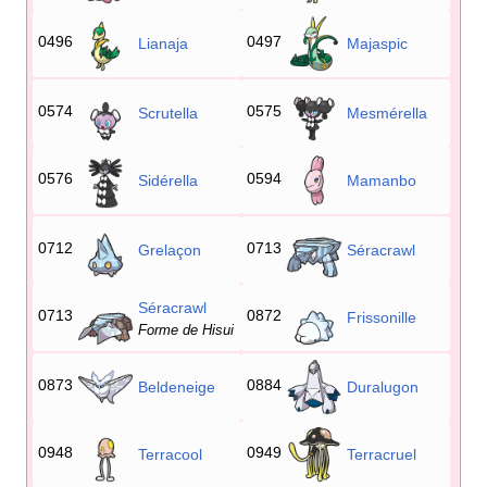
0496
0497
Lianaja
Majaspic
0574
0575
Scrutella
Mesmérella
0576
0594
Sidérella
Mamanbo
0712
0713
Grelaçon
Séracrawl
Séracrawl
0713
0872
Frissonille
Forme de Hisui
0873
0884
Beldeneige
Duralugon
0948
0949
Terracool
Terracruel