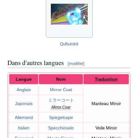
Qulbutoké
Dans d'autres langues
[
modifier
]
Langue
Nom
Traduction
Anglais
Mirror Coat
ミラーコート
Japonais
Manteau Miroir
Mirror Coat
Allemand
Spiegelcape
Italien
Specchiovelo
Voile Miroir