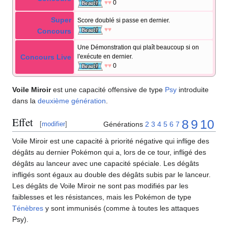
♥♥
0
Super
Score doublé si passe en dernier.
♥♥
Concours
Une Démonstration qui plaît beaucoup si on
Concours Live
l'exécute en dernier.
♥♥
0
Voile Miroir
est une capacité offensive de type
Psy
introduite
dans la
deuxième génération
.
Effet
8
9
10
Générations
2
3
4
5
6
7
[
modifier
]
Voile Miroir est une capacité à priorité négative qui inflige des
dégâts au dernier Pokémon qui a, lors de ce tour, infligé des
dégâts au lanceur avec une capacité spéciale. Les dégâts
infligés sont égaux au double des dégâts subis par le lanceur.
Les dégâts de Voile Miroir ne sont pas modifiés par les
faiblesses et les résistances, mais les Pokémon de type
Ténèbres
y sont immunisés (comme à toutes les attaques
Psy).