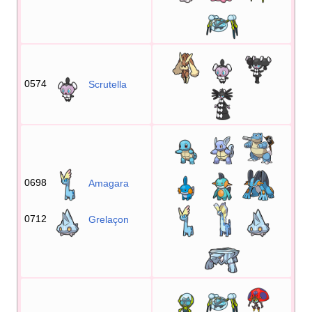
0574
Scrutella
0698
Amagara
0712
Grelaçon