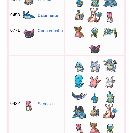
0458
Babimanta
0771
Concombaffe
0422
Sancoki