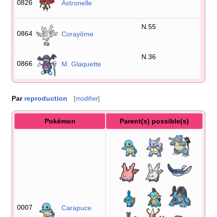
0826
Astronelle
N.55
0864
Corayôme
N.36
0866
M. Glaquette
Par
reproduction
[
modifier
]
Pokémon
Parent(s) possible(s)
0007
Carapuce