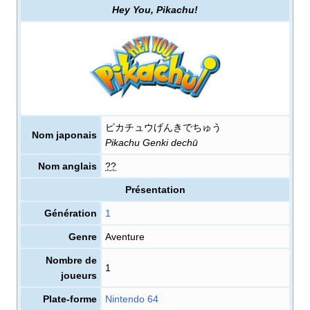
Hey You, Pikachu!
ピカチュウげんきでちゅう
Nom japonais
Pikachu Genki dechū
Nom anglais
??
Présentation
Génération
1
Genre
Aventure
Nombre de
1
joueurs
Plate-forme
Nintendo 64