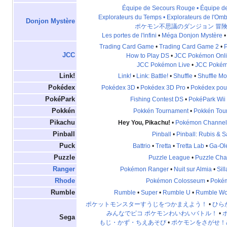
Équipe de Secours Rouge • Équipe d
Explorateurs du Temps • Explorateurs de l'Om
Donjon Mystère
ポケモン不思議のダンジョン 冒
Les portes de l'infini
•
Méga Donjon Mystère
Trading Card Game
•
Trading Card Game 2
•
P
JCC
How to Play DS
•
JCC Pokémon Onl
JCC Pokémon Live
•
JCC Pokém
Link!
Link!
•
Link: Battle!
•
Shuffle
•
Shuffle Mo
Pokédex
Pokédex 3D
•
Pokédex 3D Pro
•
Pokédex pou
PokéPark
Fishing Contest DS
•
PokéPark Wii
Pokkén
Pokkén Tournament
•
Pokkén Tou
Pikachu
Hey You, Pikachu!
•
Pokémon Channel
Pinball
Pinball
•
Pinball: Rubis & S
Puck
Battrio
•
Tretta
•
Tretta Lab
•
Ga-Ol
Puzzle
Puzzle League
•
Puzzle Cha
Ranger
Pokémon Ranger
•
Nuit sur Almia
•
Sil
Rhode
Pokémon Colosseum
•
Poké
Rumble
Rumble
•
Super
•
Rumble U
•
Rumble Wo
ポケットモンスターすうじをつかまえよう！
•
ひら
みんなでピコ ポケモンわいわいバトル！
•
Sega
もじ・かず・ちえあそび
•
ポケモンをさがせ！