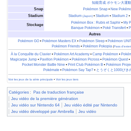
知能育成 ポケモン大運
Snap
Pokémon Snap
•
New Pokémo
Stadium
Stadium
•
Stadium
•
Stadium 2
•
(Japon)
Pokémon Box
: Rubis et Saphir
•
My 
Stockage
Banque Pokémon
•
Poké Transfert
•
P
Autres
Pokémon GO
•
Pokémon Masters EX
•
Pokémon Sleep
•
Pokémon UNI
Pokémon Friends
•
Pokémon Pokopia
(
Pass d'exte
À la Conquête du Clavier
•
Pokémon Art Academy
•
Camp Pokémon
•
Pokém
Magicarpe Jump
•
Pavillon Pokémon
•
Pokémon Picross
•
Pokémon Quest
•
Pocket Monster Battle Nine
•
Print Club Pokémon B
•
Pokémon Projec
Pokémate
•
Pokémon Say Tap?
•
とうぞくと1000びき
Voir les jeux de la série principale
•
Voir les jeux tiers
Catégories
:
Pas de traduction française
Jeu vidéo de la première génération
Jeu vidéo sur Nintendo 64
Jeu vidéo édité par Nintendo
Jeu vidéo développé par Ambrella
Jeu vidéo