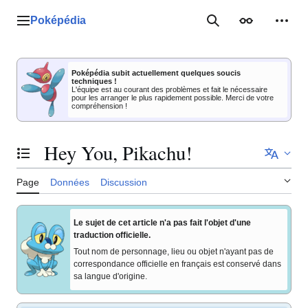
Aller
au
Poképédia
Menu principal
Rechercher
Apparence
Outil
contenu
Poképédia subit actuellement quelques soucis
techniques !
L'équipe est au courant des problèmes et fait le nécessaire
pour les arranger le plus rapidement possible. Merci de votre
compréhension !
Hey You, Pikachu!
Basculer la table des matières
Page
Données
Discussion
Le sujet de cet article n'a pas fait l'objet d'une
traduction officielle.
Tout nom de personnage, lieu ou objet n'ayant pas de
correspondance officielle en français est conservé dans
sa langue d'origine.