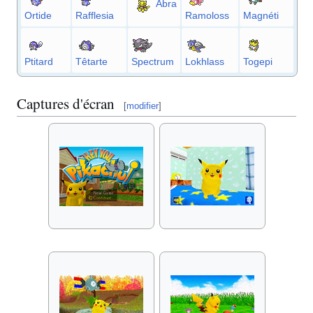
Abra
Ortide
Rafflesia
Ramoloss
Magnéti
Ptitard
Têtarte
Spectrum
Lokhlass
Togepi
Captures d'écran
[
modifier
]