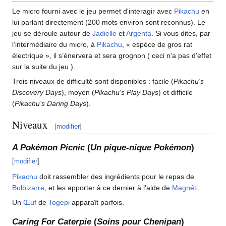
Le micro fourni avec le jeu permet d'interagir avec
Pikachu
en
lui parlant directement (200 mots environ sont reconnus). Le
jeu se déroule autour de
Jadielle
et
Argenta
. Si vous dites, par
l’intermédiaire du micro, à
Pikachu
, «
espèce de gros rat
électrique
», il s’énervera et sera grognon ( ceci n’a pas d’effet
sur la suite du jeu ).
Trois niveaux de difficulté sont disponibles
: facile (
Pikachu's
Discovery Days
), moyen (
Pikachu's Play Days
) et difficile
(
Pikachu's Daring Days
).
Niveaux
[
modifier
]
A Pokémon Picnic
(
Un pique-nique Pokémon
)
[
modifier
]
Pikachu
doit rassembler des ingrédients pour le repas de
Bulbizarre
, et les apporter à ce dernier à l'aide de
Magnéti
.
Un
Œuf
de
Togepi
apparaît parfois.
Caring For Caterpie
(
Soins pour Chenipan
)