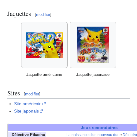
Jaquettes
[
modifier
]
Jaquette américaine
Jaquette japonaise
Sites
[
modifier
]
Site américain
Site japonais
Jeux secondaires
Détective Pikachu
La naissance d'un nouveau duo
•
Détectiv