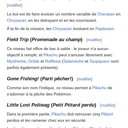
[
modifier
]
Le but est de faire évoluer un nombre variable de
Chenipan
en
Chrysacier
, en les distrayant et en les nourrissant.
À la fin de la mission, les
Chrysacier
évoluent en
Papilusion
.
Field Trip
(
Promenade au champ
)
[
modifier
]
Ce niveau fait office de bac à sable
: le joueur n'a aucun
objectif à remplir, et
Pikachu
peut s'amuser librement avec
Mystherbe
,
Ortide
et
Rafflesia
(
Salamèche
et
Taupiqueur
sont
parfois également présents).
Gone Fishing!
(
Parti pêcher!
)
[
modifier
]
Comme son nom l'indique, ce niveau permet à
Pikachu
de
s'adonner à la pêche des Pokémon.
Little Lost Poliwag
(
Petit Ptitard perdu
)
[
modifier
]
Dans la première partie,
Pikachu
doit retrouver cinq
Ptitard
perdus et les ramener chez eux en sécurité.