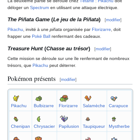
La deuxième partie se déroule chez
Têtarte
:
Pikachu
doit
déloger un
Spectrum
en utilisant une attaque électrique.
The Piñata Game
(
Le jeu de la Piñata
)
[
modifier
]
Pikachu
, invité à une
piñata
organisée par
Florizarre
, doit
frapper une
Poké Ball
renfermant des cadeaux.
Treasure Hunt
(
Chasse au trésor
)
[
modifier
]
Cette mission se déroule sur une île renfermant de nombreux
trésors, que
Pikachu
peut déterrer.
Pokémon présents
[
modifier
]
Pikachu
Bulbizarre
Florizarre
Salamèche
Carapuce
Chenipan
Chrysacier
Papilusion
Taupiqueur
Mystherbe