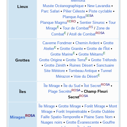
Mémoria
Musée Océanographique
•
New Lavandia
•
Lieux
Parc Safari
•
Pilier Céleste
•
Piste cyclable
•
S
E
SA
Planque Aqua
R
E
RO
Planque Magma
•
Sentier Sinuroc
•
Tour
E
R
S
Mirage
•
Tour de Combat
/
Zone de
E
RO
SA
Combat
/
Atoll de Combat
Caverne Fondmer
•
Chemin Ardent
•
Grotte
E
Atelier
•
Grotte Granite
•
Grotte de l'Îlot
•
E
E
Grotte Marine
•
Grotte Métamo
E
Grottes
Grotte Origine
•
Grotte Terra
•
Grotte Tréfonds
•
Grotte Zénith
•
Ruines Désert
•
Sanctuaire
Site Météore
•
Tombeau Antique
•
Tunnel
E
Mérazon
•
Voie du Désert
RO
SA
Île Mirage
•
Île du Sud
•
Îlot Secret
•
RO
SA
Îles
Plage Secrète
•
Champ Fleuri
RO
SA
Secret
Île Mirage
•
Grotte Mirage
•
Forêt Mirage
•
Mont
Mirage
•
Forêt Impénétrable
•
Grotte Oubliée
RO
SA
Mirages
Faille Spatio-Temporelle
•
Plaine Sans Nom
•
Nuages noirs
•
Grotte Évanescente
•
Gouffre