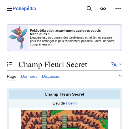
Aller
au
Poképédia
Menu principal
Rechercher
Apparence
Outil
contenu
Poképédia subit actuellement quelques soucis
techniques !
L'équipe est au courant des problèmes et fait le nécessaire
pour les arranger le plus rapidement possible. Merci de votre
compréhension !
Champ Fleuri Secret
Basculer la table des matières
Page
Données
Discussion
Champ Fleuri Secret
Lieu de
Hoenn