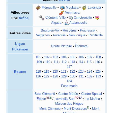
Mérouville
•
Myokara
•
Lavandia
•
Villes avec
Vermilava
une
Arène
Clémenti-Ville
•
Cimetronelle
•
Algatia
•
Atalanopolis
Bourg-en-Vol
•
Rosyères
•
Poivressel
•
Autres villes
Vergazon
•
Autéquia
•
Nénucrique
•
Pacifiville
Ligue
Route Victoire
•
Éternara
Pokémon
101
•
102
•
103
•
104
•
105
•
106
•
107
•
108
•
109
•
110
•
111
•
112
•
113
•
114
•
115
•
116
•
117
Routes
118
•
119
•
120
•
121
•
122
•
123
•
124
•
125
•
126
•
127
•
128
•
129
•
130
•
131
•
132
•
133
•
134
Fond marin
Bois Clémenti
•
Centre Météo
•
Centre Spatial
•
R
S
E
RO
SA
Épave
/
Lavandia Sea
•
Le Marina
•
Maison des Pièges
E
Mont Chimnée
•
Mont Dresseurs
•
Mont