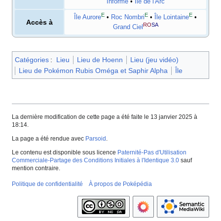
Informe
•
Île de l'Arc
E
E
E
Île Aurore
•
Roc Nombri
•
Île Lointaine
•
Accès à
RO
SA
Grand Ciel
Catégories
:
Lieu
Lieu de Hoenn
Lieu (jeu vidéo)
Lieu de Pokémon Rubis Oméga et Saphir Alpha
Île
La dernière modification de cette page a été faite le 13 janvier 2025 à
18:14.
La page a été rendue avec
Parsoid
.
Le contenu est disponible sous licence
Paternité-Pas d'Utilisation
Commerciale-Partage des Conditions Initiales à l'Identique 3.0
sauf
mention contraire.
Politique de confidentialité
À propos de Poképédia