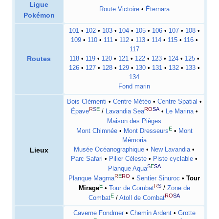
Ligue
Route Victoire
•
Éternara
Pokémon
101
•
102
•
103
•
104
•
105
•
106
•
107
•
108
•
109
•
110
•
111
•
112
•
113
•
114
•
115
•
116
•
117
Routes
118
•
119
•
120
•
121
•
122
•
123
•
124
•
125
•
126
•
127
•
128
•
129
•
130
•
131
•
132
•
133
•
134
Fond marin
Bois Clémenti
•
Centre Météo
•
Centre Spatial
•
R
S
E
RO
SA
Épave
/
Lavandia Sea
•
Le Marina
•
Maison des Pièges
E
Mont Chimnée
•
Mont Dresseurs
•
Mont
Mémoria
Musée Océanographique
•
New Lavandia
•
Lieux
Parc Safari
•
Pilier Céleste
•
Piste cyclable
•
S
E
SA
Planque Aqua
R
E
RO
Planque Magma
•
Sentier Sinuroc
•
Tour
E
R
S
Mirage
•
Tour de Combat
/
Zone de
E
RO
SA
Combat
/
Atoll de Combat
Caverne Fondmer
•
Chemin Ardent
•
Grotte