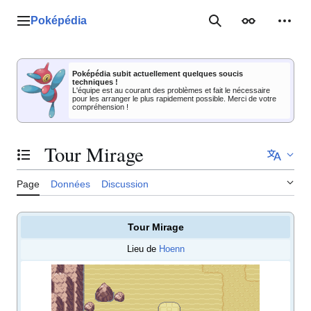
Aller
au
Poképédia
Menu principal
Rechercher
Apparence
Outil
contenu
Poképédia subit actuellement quelques soucis
techniques !
L'équipe est au courant des problèmes et fait le nécessaire
pour les arranger le plus rapidement possible. Merci de votre
compréhension !
Tour Mirage
Basculer la table des matières
Page
Données
Discussion
Tour Mirage
Lieu de
Hoenn