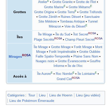
E
Atelier
•
Grotte Granite
•
Grotte de l'Îlot
•
E
E
Grotte Marine
•
Grotte Métamo
E
Grottes
Grotte Origine
•
Grotte Terra
•
Grotte Tréfonds
•
Grotte Zénith
•
Ruines Désert
•
Sanctuaire
Site Météore
•
Tombeau Antique
•
Tunnel
E
Mérazon
•
Voie du Désert
RO
SA
Île Mirage
•
Île du Sud
•
Îlot Secret
•
Îles
RO
SA
RO
SA
Plage Secrète
•
Champ Fleuri Secret
Île Mirage
•
Grotte Mirage
•
Forêt Mirage
•
Mont
Mirage
•
Forêt Impénétrable
•
Grotte Oubliée
RO
SA
Mirages
Faille Spatio-Temporelle
•
Plaine Sans Nom
•
Nuages noirs
•
Grotte Évanescente
•
Gouffre
Informe
•
Île de l'Arc
E
E
E
Île Aurore
•
Roc Nombri
•
Île Lointaine
•
Accès à
RO
SA
Grand Ciel
Catégories
:
Tour
Lieu
Lieu de Hoenn
Lieu (jeu vidéo)
Lieu de Pokémon Émeraude