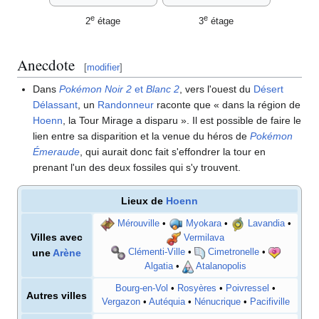
e
e
2
étage
3
étage
Anecdote
[
modifier
]
Dans
Pokémon Noir 2
et
Blanc 2
, vers l'ouest du
Désert
Délassant
, un
Randonneur
raconte que «
dans la région de
Hoenn
, la Tour Mirage a disparu
». Il est possible de faire le
lien entre sa disparition et la venue du héros de
Pokémon
Émeraude
, qui aurait donc fait s'effondrer la tour en
prenant l'un des deux fossiles qui s'y trouvent.
Lieux de
Hoenn
Mérouville
•
Myokara
•
Lavandia
•
Villes avec
Vermilava
une
Arène
Clémenti-Ville
•
Cimetronelle
•
Algatia
•
Atalanopolis
Bourg-en-Vol
•
Rosyères
•
Poivressel
•
Autres villes
Vergazon
•
Autéquia
•
Nénucrique
•
Pacifiville