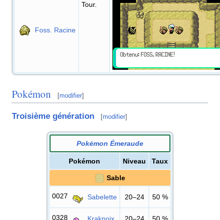
Tour.
Foss. Racine
Pokémon
[
modifier
]
Troisième génération
[
modifier
]
Pokémon Émeraude
Pokémon
Niveau
Taux
Sable
0027
Sabelette
20–24
50
%
0328
Kraknoix
20–24
50
%