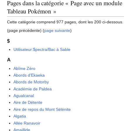
Pages dans la catégorie « Page avec un module
Tableau Pokémon »
Cette catégorie comprend 977 pages, dont les 200 ci-dessous.
(page précédente) (
page suivante
)
$
Utilisateur:$pectra/Bac à Sable
A
Abîme Zéro
Abords d'Ekaeka
Abords de Motorby
Académie de Paldea
Agualcanal
Aire de Détente
Aire de repos du Mont Sélénite
Algatia
Allée Ranavoir
Amaillide