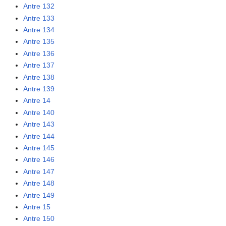
Antre 132
Antre 133
Antre 134
Antre 135
Antre 136
Antre 137
Antre 138
Antre 139
Antre 14
Antre 140
Antre 143
Antre 144
Antre 145
Antre 146
Antre 147
Antre 148
Antre 149
Antre 15
Antre 150