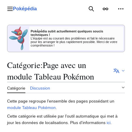
Aller
au
Poképédia
Menu principal
Rechercher
Apparence
Outil
contenu
Poképédia subit actuellement quelques soucis
techniques !
L'équipe est au courant des problèmes et fait le nécessaire
pour les arranger le plus rapidement possible. Merci de votre
compréhension !
Catégorie
:
Page avec un
module Tableau Pokémon
Catégorie
Discussion
Cette page regroupe l'ensemble des pages possédant un
module Tableau Pokémon
.
Cette catégorie est utilisée par l'outil automatique qui met à
jour les données de localisations. Plus d'informations
ici
.