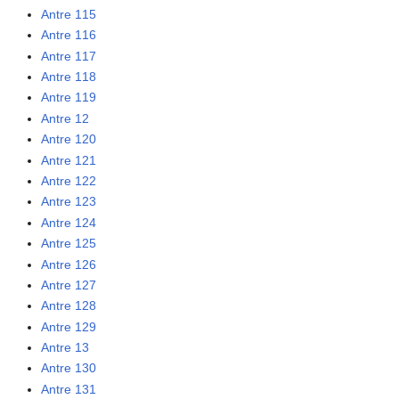
Antre 115
Antre 116
Antre 117
Antre 118
Antre 119
Antre 12
Antre 120
Antre 121
Antre 122
Antre 123
Antre 124
Antre 125
Antre 126
Antre 127
Antre 128
Antre 129
Antre 13
Antre 130
Antre 131