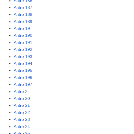
Antre 186
Antre 187
Antre 188
Antre 189
Antre 19
Antre 190
Antre 191
Antre 192
Antre 193
Antre 194
Antre 195
Antre 196
Antre 197
Antre 2
Antre 20
Antre 21
Antre 22
Antre 23
Antre 24
Antre 25