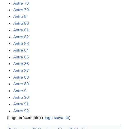
Antre 78
Antre 79
Antre 8
Antre 80
Antre 81
Antre 82
Antre 83
Antre 84
Antre 85
Antre 86
Antre 87
Antre 88
Antre 89
Antre 9
Antre 90
Antre 91
Antre 92
(page précédente) (
page suivante
)