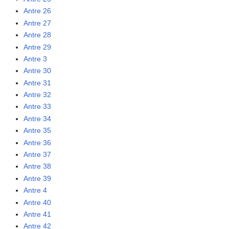
Antre 26
Antre 27
Antre 28
Antre 29
Antre 3
Antre 30
Antre 31
Antre 32
Antre 33
Antre 34
Antre 35
Antre 36
Antre 37
Antre 38
Antre 39
Antre 4
Antre 40
Antre 41
Antre 42